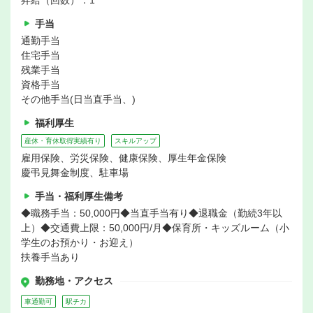
昇給（回数）：1
手当
通勤手当
住宅手当
残業手当
資格手当
その他手当(日当直手当、)
福利厚生
産休・育休取得実績有り
スキルアップ
雇用保険、労災保険、健康保険、厚生年金保険
慶弔見舞金制度、駐車場
手当・福利厚生備考
◆職務手当：50,000円◆当直手当有り◆退職金（勤続3年以
上）◆交通費上限：50,000円/月◆保育所・キッズルーム（小
学生のお預かり・お迎え）
扶養手当あり
勤務地・アクセス
車通勤可
駅チカ