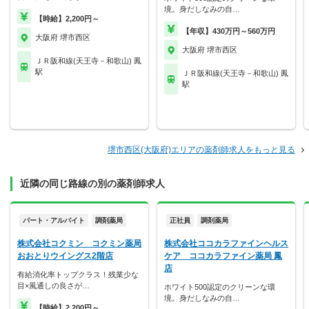
境。身だしなみの自…
【時給】2,200円～
【年収】430万円～560万円
大阪府 堺市西区
大阪府 堺市西区
ＪＲ阪和線(天王寺－和歌山) 鳳
駅
ＪＲ阪和線(天王寺－和歌山) 鳳
駅
堺市西区(大阪府)エリアの薬剤師求人をもっと見る
近隣の同じ路線の別の薬剤師求人
パート・アルバイト
調剤薬局
正社員
調剤薬局
株式会社コクミン コクミン薬局
株式会社ココカラファインヘルス
おおとりウイングス2階店
ケア ココカラファイン薬局 鳳
店
有給消化率トップクラス！残業少な
目×風通しの良さが…
ホワイト500認定のクリーンな環
境。身だしなみの自…
【時給】2,200円～