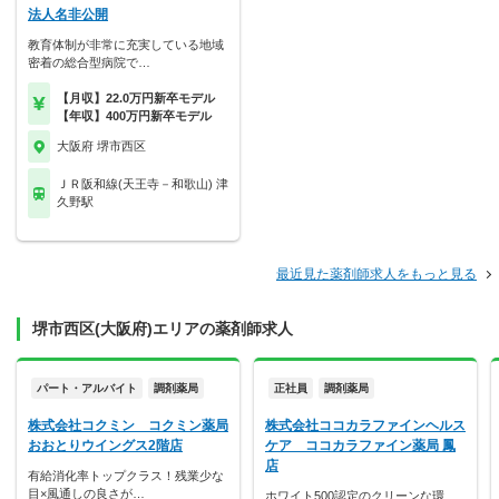
法人名非公開
教育体制が非常に充実している地域
密着の総合型病院で…
【月収】22.0万円新卒モデル
【年収】400万円新卒モデル
大阪府 堺市西区
ＪＲ阪和線(天王寺－和歌山) 津
久野駅
最近見た薬剤師求人をもっと見る
堺市西区(大阪府)エリアの薬剤師求人
パート・アルバイト
調剤薬局
正社員
調剤薬局
株式会社コクミン コクミン薬局
株式会社ココカラファインヘルス
おおとりウイングス2階店
ケア ココカラファイン薬局 鳳
店
有給消化率トップクラス！残業少な
目×風通しの良さが…
ホワイト500認定のクリーンな環