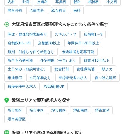
内科
外科
皮膚科
耳鼻科
眼科
精神科
小児科
整形外科
心療内科
総合科目
歯科
大阪府堺市西区の薬剤師求人をこだわり条件で探す
産休・育休取得実績有り
スキルアップ
店舗数1～9
店舗数10～29
店舗数30以上
年間休日120日以上
原則、引越しを伴う転勤なし
未経験者も応募可能
新卒も応募可能
住宅補助（手当）あり
残業月10ｈ以下
土日休み（相談可含む）
総合門前
管理職候補
駅チカ
車通勤可
在宅業務あり
登録販売者の求人
夏～秋入職可
積極採用中の求人
WEB面接OK
近隣エリアで薬剤師求人を探す
堺市堺区
堺市中区
堺市東区
堺市南区
堺市北区
堺市美原区
近隣エリアの路線で薬剤師求人を探す