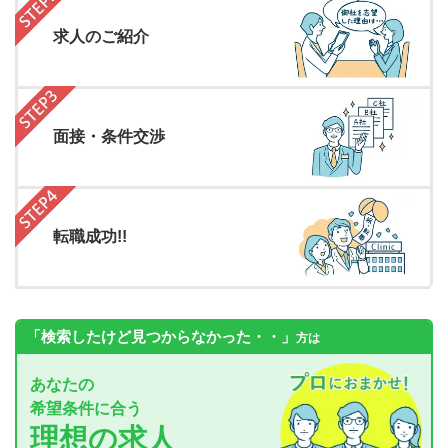
求人のご紹介
面接・条件交渉
転職成功!!
「検索したけど見つからなかった・・」
方は
あなたの
希望条件に合う
理想の求人