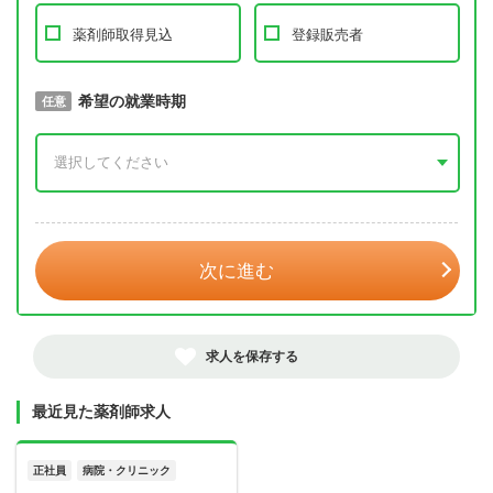
薬剤師取得見込
登録販売者
取得予定年
希望の就業時期
必須
任意
年 3月
次に進む
求人を保存する
最近見た薬剤師求人
正社員
病院・クリニック