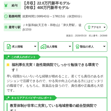
【月収】22.0万円新卒モデル
給与
【年収】400万円新卒モデル
勤務時間
就業時間1:08時40分～17時15分（休憩60分）
ＪＲ阪和線(天王寺－和歌山)「津久野駅」 徒
最寄り駅
アクセス
歩10分
更新日：2026/05/18 求人番号：243948
求人情報
法人情報
類似の求人
この求人のポイント
福利厚生充実！急性期病院でしっかり勉強できる環境で
す！
早い段階からいろいろな経験が積めること。若くても責任のあるポ
ジションで活躍できるので、やる気や向上心のある方にはピッタリ
の職場です。もちろん、医薬品を扱うので、責任感や正義感も大切
です。
キャリアアドバイザーのレポート
教育体制が非常に充実している地域密着の総合型病院で
す！