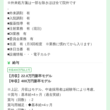
※外来処方箋は一部を除きほぼ全て院外です
。
■外来調剤 有
■入院調剤 有
■服薬指導 有
■注射業務 有（混注)
■DI業務 有
■委員会業務 有
■当直 有（月3回程度 ※業務に慣れてから入ります）
■休日当番 有
■設備情報・・・電子カルテ
給与
年収400万円以上可
【月収】22.0万円新卒モデル
【年収】400万円新卒モデル
※上記、月収はモデル。中途採用者は経験等により考慮。
※賞与：基本給×4ヶ月（過去実績）
賞与（回数）：2
賞与用補足：◆基本給×4ヶ月