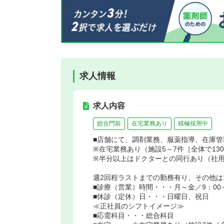
求人情報
求人内容
総合門前
在宅業務あり
積極採用中
■店舗にて、調剤業務、服薬指導、在庫
※在宅業務あり（施設5～7件［全体で13
※半分以上はドクターとの同行あり（社用
週2回程ラストまでの勤務有り、その他は
■診療（営業）時間・・・月～金／9：00～1
■休診（定休）日・・・日曜日、祝日
≪正社員のシフトイメージ≫
■応需科目・・・総合科目