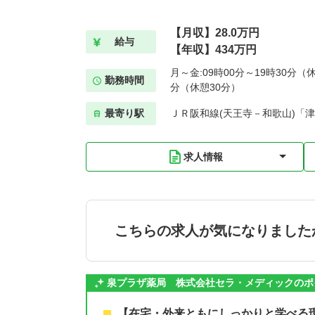
【月収】28.0万円
給与
【年収】434万円
月～金:09時00分～19時30分（休
勤務時間
分（休憩30分）
最寄り駅
ＪＲ阪和線(天王寺－和歌山)「津
求人情報
こちらの求人が気になりました
泉プラザ薬局 株式会社セラ・メディックのポ
【在宅・外来ともにしっかりと学べる