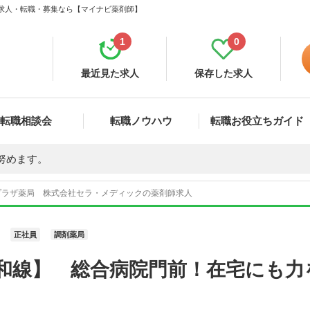
 求人・転職・募集なら【マイナビ薬剤師】
1
0
最近見た求人
保存した求人
転職相談会
転職ノウハウ
転職お役立ちガイド
努めます。
プラザ薬局 株式会社セラ・メディックの薬剤師求人
正社員
調剤薬局
阪和線】 総合病院門前！在宅にも