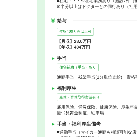
■在宅・・・※在宅業務あり（施設7件［全
※半分以上はドクターとの同行あり（社用
給与
年収400万円以上可
【月収】28.0万円
【年収】434万円
手当
住宅補助（手当）あり
通勤手当 残業手当(1分単位支給) 資格
福利厚生
産休・育休取得実績有り
雇用保険、労災保険、健康保険、厚生年
慶弔見舞金制度、駐車場
手当・福利厚生備考
■通勤手当（マイカー通勤も相談可能な店