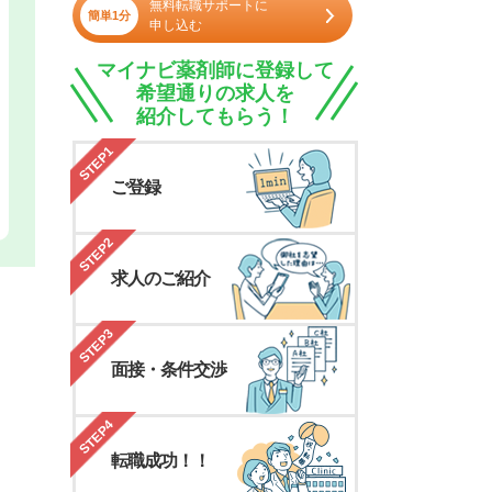
無料転職サポートに
簡単1分
申し込む
マイナビ薬剤師に登録して
希望通りの求人を
紹介してもらう！
STEP1
ご登録
STEP2
求人のご紹介
STEP3
面接・条件交渉
STEP4
転職成功！！