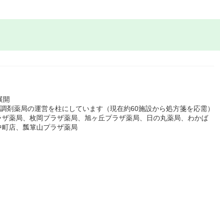
展開
：調剤薬局の運営を柱にしています（現在約60施設から処方箋を応需）
ラザ薬局、枚岡プラザ薬局、旭ヶ丘プラザ薬局、日の丸薬局、わかば
中町店、瓢箪山プラザ薬局