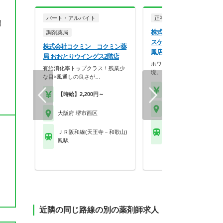
と
パート・アルバイト
正社員
調剤薬局
開
株式会社ココカラファイン
調剤薬局
スケア ココカラファイン
株式会社コクミン コクミン薬
鳳店
局 おおとりウイングス2階店
ホワイト500認定のクリーン
有給消化率トップクラス！残業少
境。身だしなみの自…
な目×風通しの良さが…
【年収】430万円～56
【時給】2,200円～
大阪府 堺市西区
大阪府 堺市西区
ＪＲ阪和線(天王寺－和
ＪＲ阪和線(天王寺－和歌山)
鳳駅
鳳駅
近隣の同じ路線の別の薬剤師求人