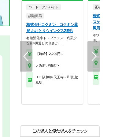
パート・アルバイト
正社員
調剤薬局
株式会社ココカラファイン
調剤薬局
スケア ココカラファイン
株式会社コクミン コクミン薬
鳳店
局 おおとりウイングス2階店
ホワイト500認定のクリーン
有給消化率トップクラス！残業少
境。身だしなみの自…
な目×風通しの良さが…
【年収】430万円～56
【時給】2,200円～
大阪府 堺市西区
大阪府 堺市西区
ＪＲ阪和線(天王寺－和
ＪＲ阪和線(天王寺－和歌山)
鳳駅
鳳駅
この求人と似た求人をチェック