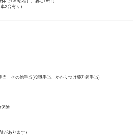
体で130名程］、居宅15件）
車2台有り）
手当 その他手当(役職手当、かかりつけ薬剤師手当)
金保険
舗があります）