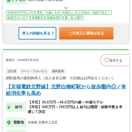
年収600万円以上可
原則、引越しを伴う転勤なし
土日休み（相談可含む）
残業月10ｈ以下
車通勤可
積極採用中
夏～秋入職可
求人の詳細を見る
この求人に興味がある
更新日：2026年5月18日
保存する
正社員
パート・アルバイト
調剤薬局
調剤薬局の薬剤師求人（法人名非公開 ※詳細はお問合せください）
【京福電鉄北野線】北野白梅町駅から徒歩圏内◎／有
給消化率も高め
【月収】35.0万円～45.0万円24歳～40歳モデル
給与
【年収】500万円～700万円以上 給与は職歴・経験年数を考
慮して決定
勤務地
京都府 京都市上京区