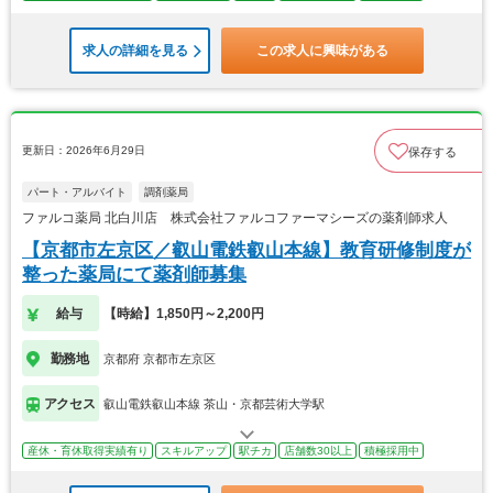
求人の詳細を見る
この求人に興味がある
更新日：2026年6月29日
保存する
パート・アルバイト
調剤薬局
ファルコ薬局 北白川店 株式会社ファルコファーマシーズの薬剤師求人
【京都市左京区／叡山電鉄叡山本線】教育研修制度が
整った薬局にて薬剤師募集
給与
【時給】1,850円～2,200円
勤務地
京都府 京都市左京区
アクセス
叡山電鉄叡山本線 茶山・京都芸術大学駅
産休・育休取得実績有り
スキルアップ
駅チカ
店舗数30以上
積極採用中