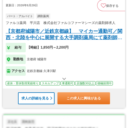
更新日：2026年6月29日
保存する
パート・アルバイト
調剤薬局
ファルコ薬局 平川店 株式会社ファルコファーマシーズの薬剤師求人
【京都府城陽市／近鉄京都線】 マイカー通勤可／関
西・北陸を中心に展開する大手調剤薬局にて薬剤師の
募集
給与
【時給】1,850円～2,200円
勤務地
京都府 城陽市
アクセス
近鉄京都線 久津川駅
産休・育休取得実績有り
スキルアップ
車通勤可
店舗数30以上
積極採用中
求人の詳細を見る
この求人に興味がある