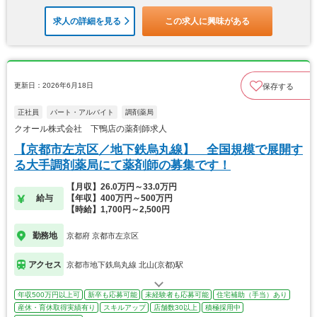
求人の詳細を見る
この求人に興味がある
更新日：2026年6月18日
保存する
正社員
パート・アルバイト
調剤薬局
クオール株式会社 下鴨店の薬剤師求人
【京都市左京区／地下鉄烏丸線】 全国規模で展開す
る大手調剤薬局にて薬剤師の募集です！
【月収】26.0万円～33.0万円
給与
【年収】400万円～500万円
【時給】1,700円～2,500円
勤務地
京都府 京都市左京区
アクセス
京都市地下鉄烏丸線 北山(京都)駅
年収500万円以上可
新卒も応募可能
未経験者も応募可能
住宅補助（手当）あり
産休・育休取得実績有り
スキルアップ
店舗数30以上
積極採用中