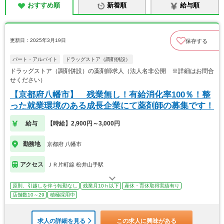
おすすめ順
新着順
給与順
更新日：2025年3月19日
保存する
パート・アルバイト
ドラッグストア（調剤併設）
ドラッグストア（調剤併設）の薬剤師求人（法人名非公開 ※詳細はお問合
せください）
【京都府八幡市】 残業無し！有給消化率100％！整
った就業環境のある成長企業にて薬剤師の募集です！
給与
【時給】2,900円～3,000円
勤務地
京都府 八幡市
アクセス
ＪＲ片町線 松井山手駅
原則、引越しを伴う転勤なし
残業月10ｈ以下
産休・育休取得実績有り
店舗数10～29
積極採用中
求人の詳細を見る
この求人に興味がある