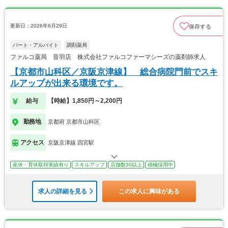
更新日：2026年6月29日
保存する
パート・アルバイト
調剤薬局
ファルコ薬局 音羽店 株式会社ファルコファーマシーズの薬剤師求人
【京都市山科区／京阪京津線】 総合病院門前でスキ
ルアップが出来る環境です。
給与
【時給】1,850円～2,200円
勤務地
京都府 京都市山科区
アクセス
京阪京津線 四宮駅
産休・育休取得実績有り
スキルアップ
店舗数30以上
積極採用中
求人の詳細を見る
この求人に興味がある