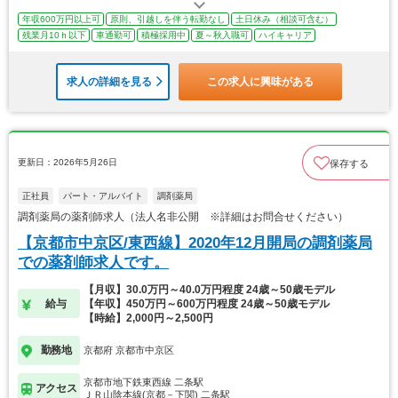
年収600万円以上可
原則、引越しを伴う転勤なし
土日休み（相談可含む）
残業月10ｈ以下
車通勤可
積極採用中
夏～秋入職可
ハイキャリア
求人の詳細を見る
この求人に興味がある
更新日：2026年5月26日
保存する
正社員
パート・アルバイト
調剤薬局
調剤薬局の薬剤師求人（法人名非公開 ※詳細はお問合せください）
【京都市中京区/東西線】2020年12月開局の調剤薬局
での薬剤師求人です。
【月収】30.0万円～40.0万円程度 24歳～50歳モデル
給与
【年収】450万円～600万円程度 24歳～50歳モデル
【時給】2,000円～2,500円
勤務地
京都府 京都市中京区
京都市地下鉄東西線 二条駅
アクセス
ＪＲ山陰本線(京都－下関) 二条駅