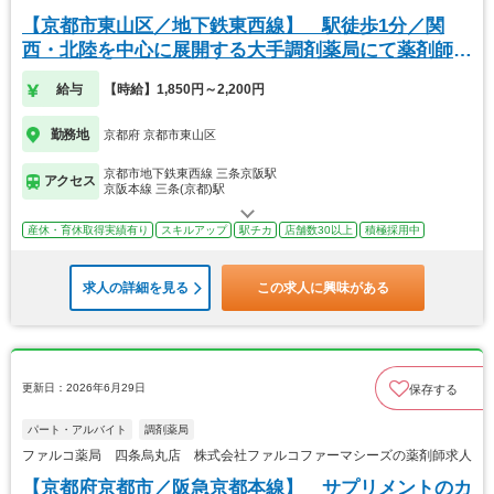
【京都市東山区／地下鉄東西線】 駅徒歩1分／関
西・北陸を中心に展開する大手調剤薬局にて薬剤師の
募集
給与
【時給】1,850円～2,200円
勤務地
京都府 京都市東山区
京都市地下鉄東西線 三条京阪駅
アクセス
京阪本線 三条(京都)駅
産休・育休取得実績有り
スキルアップ
駅チカ
店舗数30以上
積極採用中
求人の詳細を見る
この求人に興味がある
更新日：2026年6月29日
保存する
パート・アルバイト
調剤薬局
ファルコ薬局 四条烏丸店 株式会社ファルコファーマシーズの薬剤師求人
【京都府京都市／阪急京都本線】 サプリメントのカ