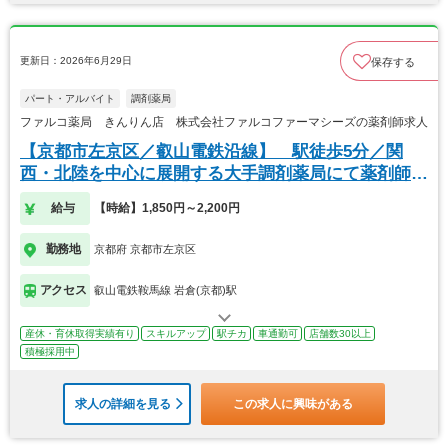
更新日：2026年6月29日
保存する
パート・アルバイト
調剤薬局
ファルコ薬局 きんりん店 株式会社ファルコファーマシーズの薬剤師求人
【京都市左京区／叡山電鉄沿線】 駅徒歩5分／関
西・北陸を中心に展開する大手調剤薬局にて薬剤師の
募集
給与
【時給】1,850円～2,200円
勤務地
京都府 京都市左京区
アクセス
叡山電鉄鞍馬線 岩倉(京都)駅
産休・育休取得実績有り
スキルアップ
駅チカ
車通勤可
店舗数30以上
積極採用中
求人の詳細を見る
この求人に興味がある