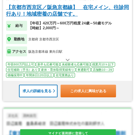
【京都市西京区／阪急京都線】 在宅メイン、往診同
行あり！地域密着の店舗です。
【年収】420万円～600万円程度 24歳～50歳モデル
給与
【時給】2,000円～
勤務地
京都府 京都市西京区
アクセス
阪急京都本線 東向日駅
年収600万円以上可
新卒も応募可能
未経験者も応募可能
残業月10ｈ以下
住宅補助（手当）あり
産休・育休取得実績有り
車通勤可
店舗数10～29
積極採用中
年間休日120日以上
在宅業務あり
求人の詳細を見る
この求人に興味がある