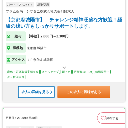
パート・アルバイト
調剤薬局
プラム薬局 シマタニ株式会社の薬剤師求人
【京都府城陽市】 チャレンジ精神旺盛な方歓迎！経
験の浅い方もしっかりサポートします。
給与
【時給】2,000円～2,300円
勤務地
京都府 城陽市
アクセス
ＪＲ奈良線 城陽駅
産休・育休取得実績有り
スキルアップ
駅チカ
店舗数10～29
積極採用中
夏～秋入職可
求人の詳細を見る
この求人に興味がある
更新日：2026年6月30日
保存する