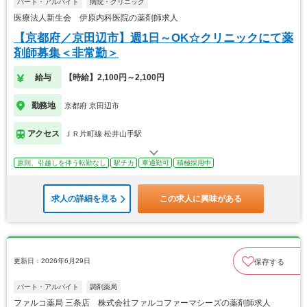
パート・アルバイト
病院・クリニック
医療法人新生会 伊原内科医院の薬剤師求人
【京都府／京田辺市】週1日～OK☆クリニックにて薬
剤師募集＜非常勤＞
給与
【時給】2,100円～2,100円
勤務地
京都府 京田辺市
アクセス
ＪＲ片町線 松井山手駅
原則、引越しを伴う転勤なし
駅チカ
車通勤可
積極採用中
求人の詳細を見る
この求人に興味がある
更新日：2026年6月29日
保存する
パート・アルバイト
調剤薬局
ファルコ薬局 三条店 株式会社ファルコファーマシーズの薬剤師求人