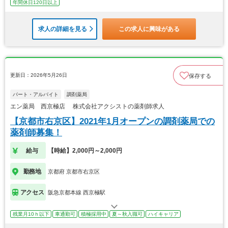
年間休日120日以上
求人の詳細を見る
この求人に興味がある
更新日：2026年5月26日
保存する
パート・アルバイト
調剤薬局
エン薬局 西京極店 株式会社アクシストの薬剤師求人
【京都市右京区】2021年1月オープンの調剤薬局での
薬剤師募集！
給与
【時給】2,000円～2,000円
勤務地
京都府 京都市右京区
アクセス
阪急京都本線 西京極駅
残業月10ｈ以下
車通勤可
積極採用中
夏～秋入職可
ハイキャリア