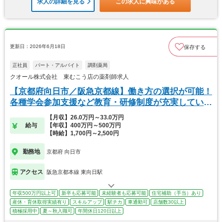
求人の詳細を見る
この求人に興味がある
更新日：2026年6月18日
保存する
正社員
パート・アルバイト
調剤薬局
クオール株式会社 東むこう店の薬剤師求人
【京都府向日市／阪急京都線】働き方の選択が可能！
各種学会参加支援など教育・研修制度が充実していま
す。
【月収】26.0万円～33.0万円
給与
【年収】400万円～500万円
【時給】1,700円～2,500円
勤務地
京都府 向日市
アクセス
阪急京都本線 東向日駅
年収500万円以上可
新卒も応募可能
未経験者も応募可能
住宅補助（手当）あり
産休・育休取得実績有り
スキルアップ
駅チカ
車通勤可
店舗数30以上
積極採用中
夏～秋入職可
年間休日120日以上