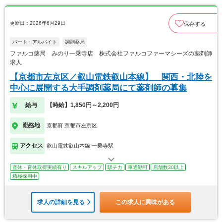
更新日：2026年6月29日
保存する
パート・アルバイト
調剤薬局
ファルコ薬局 みのり一乗寺店 株式会社ファルコファーマシーズの薬剤師
求人
【京都市左京区／叡山電鉄叡山本線】 関西・北陸を
中心に展開する大手調剤薬局にて薬剤師の募集
給与
【時給】1,850円～2,200円
勤務地
京都府 京都市左京区
アクセス
叡山電鉄叡山本線 一乗寺駅
産休・育休取得実績有り
スキルアップ
駅チカ
車通勤可
店舗数30以上
積極採用中
求人の詳細を見る
この求人に興味がある