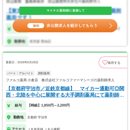
更新日：2026年6月29日
保存する
パート・アルバイト
調剤薬局
ファルコ薬局 小倉店 株式会社ファルコファーマシーズの薬剤師求人
【京都府宇治市／近鉄京都線】 マイカー通勤可◎関
西・北陸を中心に展開する大手調剤薬局にて薬剤師の
募集
給与
【時給】1,850円～2,200円
勤務地
京都府 宇治市
アクセス
ＪＲ奈良線 ＪＲ小倉駅