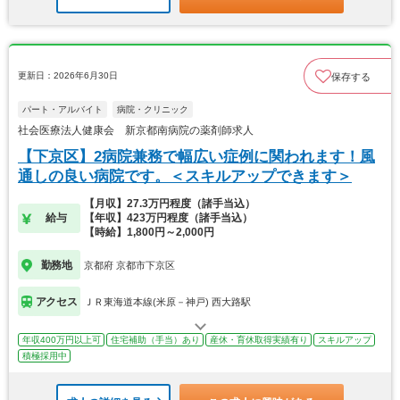
更新日：2026年6月30日
保存する
パート・アルバイト
病院・クリニック
社会医療法人健康会 新京都南病院の薬剤師求人
【下京区】2病院兼務で幅広い症例に関われます！風
通しの良い病院です。＜スキルアップできます＞
【月収】27.3万円程度（諸手当込）
給与
【年収】423万円程度（諸手当込）
【時給】1,800円～2,000円
勤務地
京都府 京都市下京区
アクセス
ＪＲ東海道本線(米原－神戸) 西大路駅
年収400万円以上可
住宅補助（手当）あり
産休・育休取得実績有り
スキルアップ
積極採用中