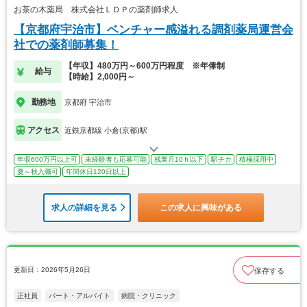
お茶の木薬局 株式会社ＬＤＰの薬剤師求人
【京都府宇治市】ベンチャー感溢れる調剤薬局運営会
社での薬剤師募集！
【年収】480万円～600万円程度 ※年俸制
給与
【時給】2,000円～
勤務地
京都府 宇治市
アクセス
近鉄京都線 小倉(京都)駅
年収600万円以上可
未経験者も応募可能
残業月10ｈ以下
駅チカ
積極採用中
夏～秋入職可
年間休日120日以上
求人の詳細を見る
この求人に興味がある
更新日：2026年5月26日
保存する
正社員
パート・アルバイト
病院・クリニック