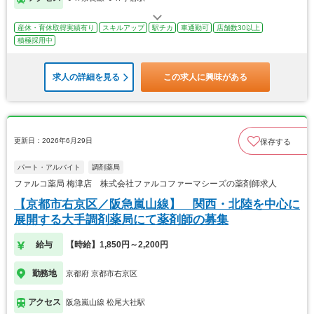
産休・育休取得実績有り
スキルアップ
駅チカ
車通勤可
店舗数30以上
積極採用中
求人の詳細を見る
この求人に興味がある
更新日：2026年6月29日
保存する
パート・アルバイト
調剤薬局
ファルコ薬局 梅津店 株式会社ファルコファーマシーズの薬剤師求人
【京都市右京区／阪急嵐山線】 関西・北陸を中心に
展開する大手調剤薬局にて薬剤師の募集
給与
【時給】1,850円～2,200円
勤務地
京都府 京都市右京区
アクセス
阪急嵐山線 松尾大社駅