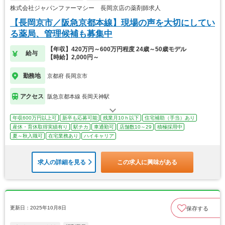
株式会社ジャパンファーマシー 長岡京店の薬剤師求人
【長岡京市／阪急京都本線】現場の声を大切にしてい
る薬局、管理候補も募集中
【年収】420万円～600万円程度 24歳～50歳モデル
給与
【時給】2,000円～
勤務地
京都府 長岡京市
アクセス
阪急京都本線 長岡天神駅
年収600万円以上可
新卒も応募可能
残業月10ｈ以下
住宅補助（手当）あり
産休・育休取得実績有り
駅チカ
車通勤可
店舗数10～29
積極採用中
夏～秋入職可
在宅業務あり
ハイキャリア
求人の詳細を見る
この求人に興味がある
更新日：2025年10月8日
保存する