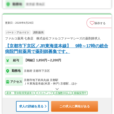
更新日：2026年6月29日
保存する
パート・アルバイト
調剤薬局
ファルコ薬局 七条店 株式会社ファルコファーマシーズの薬剤師求人
【京都市下京区／JR東海道本線】 9時～17時の総合
病院門前薬局で薬剤師募集です。
給与
【時給】1,850円～2,200円
勤務地
京都府 京都市下京区
京都市地下鉄烏丸線 京都駅
アクセス
ＪＲ東海道本線(米原－神戸) 京都駅…ほか
産休・育休取得実績有り
スキルアップ
店舗数30以上
積極採用中
求人の詳細を見る
この求人に興味がある