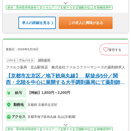
産休・育休取得実績有り
スキルアップ
駅チカ
店舗数30以上
積極採用中
求人の詳細を見る
この求人に興味がある
更新日：2026年6月29日
保存する
パート・アルバイト
調剤薬局
ファルコ薬局 北山駅前店 株式会社ファルコファーマシーズの薬剤師求人
【京都市左京区／地下鉄烏丸線】 駅徒歩5分／関
西・北陸を中心に展開する大手調剤薬局にて薬剤師の
募集
給与
【時給】1,850円～2,200円
勤務地
京都府 京都市左京区
アクセス
京都市地下鉄烏丸線 北山(京都)駅
産休・育休取得実績有り
スキルアップ
駅チカ
店舗数30以上
積極採用中