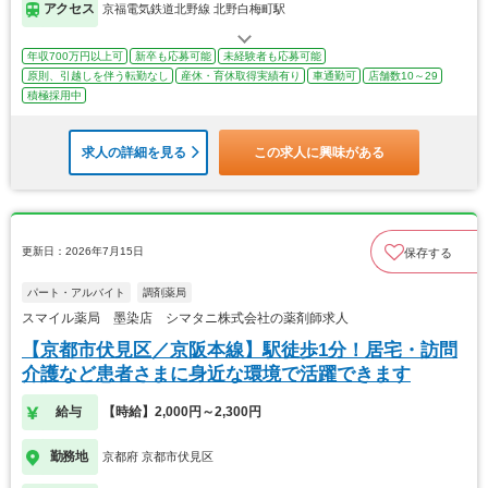
アクセス
京福電気鉄道北野線 北野白梅町駅
年収700万円以上可
新卒も応募可能
未経験者も応募可能
原則、引越しを伴う転勤なし
産休・育休取得実績有り
車通勤可
店舗数10～29
積極採用中
求人の詳細を見る
この求人に興味がある
更新日：2026年7月15日
保存する
パート・アルバイト
調剤薬局
スマイル薬局 墨染店 シマタニ株式会社の薬剤師求人
【京都市伏見区／京阪本線】駅徒歩1分！居宅・訪問
介護など患者さまに身近な環境で活躍できます
給与
【時給】2,000円～2,300円
勤務地
京都府 京都市伏見区