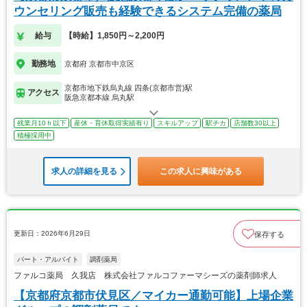
ウンセリング販売も経験できるシステム完備の薬局
給与
【時給】1,850円～2,200円
勤務地
京都府 京都市中京区
京都市地下鉄烏丸線 四条(京都市営)駅
アクセス
阪急京都本線 烏丸駅
残業月10ｈ以下
産休・育休取得実績有り
スキルアップ
駅チカ
店舗数30以上
積極採用中
求人の詳細を見る
この求人に興味がある
更新日：2026年6月29日
保存する
パート・アルバイト
調剤薬局
ファルコ薬局 久我店 株式会社ファルコファーマシーズの薬剤師求人
【京都府京都市伏見区／マイカー通勤可能】上場企業