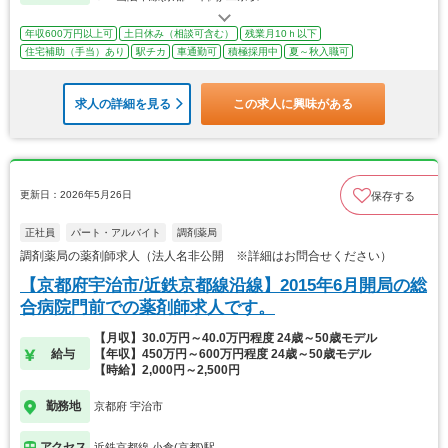
年収600万円以上可
土日休み（相談可含む）
残業月10ｈ以下
住宅補助（手当）あり
駅チカ
車通勤可
積極採用中
夏～秋入職可
求人の詳細を見る
この求人に興味がある
更新日：2026年5月26日
保存する
正社員
パート・アルバイト
調剤薬局
調剤薬局の薬剤師求人（法人名非公開 ※詳細はお問合せください）
【京都府宇治市/近鉄京都線沿線】2015年6月開局の総
合病院門前での薬剤師求人です。
【月収】30.0万円～40.0万円程度 24歳～50歳モデル
給与
【年収】450万円～600万円程度 24歳～50歳モデル
【時給】2,000円～2,500円
勤務地
京都府 宇治市
アクセス
近鉄京都線 小倉(京都)駅