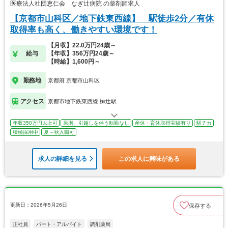
医療法人社団恵仁会 なぎ辻病院 の薬剤師求人
【京都市山科区／地下鉄東西線】 駅徒歩2分／有休
取得率も高く、働きやすい環境です！
【月収】22.0万円24歳～
給与
【年収】356万円24歳～
【時給】1,600円～
勤務地
京都府 京都市山科区
アクセス
京都市地下鉄東西線 椥辻駅
年収350万円以上可
原則、引越しを伴う転勤なし
産休・育休取得実績有り
駅チカ
積極採用中
夏～秋入職可
求人の詳細を見る
この求人に興味がある
更新日：2026年5月26日
保存する
正社員
パート・アルバイト
調剤薬局