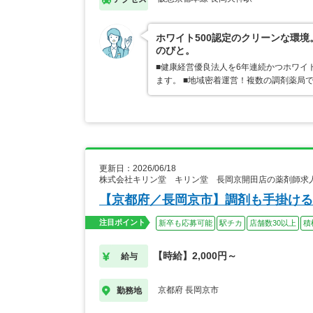
ホワイト500認定のクリーンな環
のびと。
■健康経営優良法人を6年連続かつホワイ
ます。 ■地域密着運営！複数の調剤薬局
更新日：2026/06/18
株式会社キリン堂 キリン堂 長岡京開田店の薬剤師求
【京都府／長岡京市】調剤も手掛ける
注目ポイント
新卒も応募可能
駅チカ
店舗数30以上
積
【時給】2,000円～
給与
京都府 長岡京市
勤務地