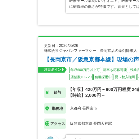
医療モール薬局のパイオニア、医療モール
に離職率の低さが特徴です。背景として
更新日：2026/05/26
株式会社ジャパンファーマシー 長岡京店の薬剤師求人
【長岡京市／阪急京都本線】現場の声
注目ポイント
年収600万円以上可
新卒も応募可能
残業
店舗数10～29
積極採用中
夏～秋入職可
【年収】420万円～600万円程度 2
給与
【時給】2,000円～
京都府 長岡京市
勤務地
阪急京都本線 長岡天神駅
アクセス