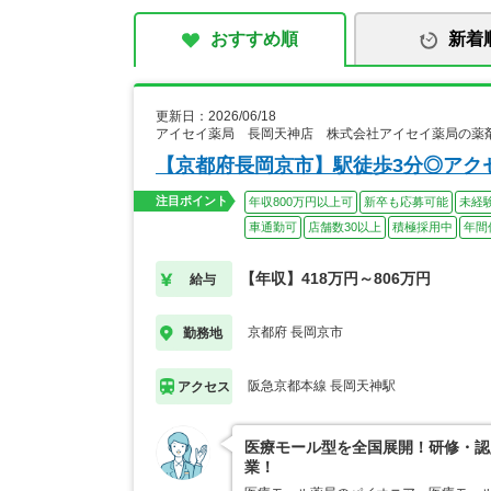
おすすめ順
新着
更新日：2026/06/18
アイセイ薬局 長岡天神店 株式会社アイセイ薬局の薬
【京都府長岡京市】駅徒歩3分◎アク
注目ポイント
年収800万円以上可
新卒も応募可能
未経
車通勤可
店舗数30以上
積極採用中
年間
【年収】418万円～806万円
給与
京都府 長岡京市
勤務地
阪急京都本線 長岡天神駅
アクセス
医療モール型を全国展開！研修・認
業！