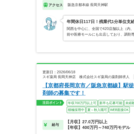
阪急京都本線 長岡天神駅
アクセス
年間休日117日！残業代1分単位
関西を中心に、全国で420店舗以上（内
前や医療モールにも出店しており、調剤専
更新日：2026/06/18
スギ薬局 長岡天神店 株式会社スギ薬局の薬剤師求人
【京都府長岡京市／阪急京都線】駅徒
剤師の募集です！
注目ポイント
年収700万円以上可
新卒も応募可能
未経
積極採用中
夏～秋入職可
WEB面接OK
【月収】27.0万円以上
給与
【年収】400万円～740万円モデル