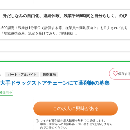
境。身だしなみの自由化、連続休暇、残業平均9時間と自分らしく、のび
ト500認定！残業は1分単位で計算する等、従業員の満足度向上にも注力されており
で「地域連携薬局」認定を受けており、地域包括…
保存す
人
パート・アルバイト
調剤薬局
大手ドラッグストアチェーンにて薬剤師の募集
極採用中
この求人に興味がある
マイナビ薬剤師が求人情報を無料でご提供します。
薬局・病院等への直接応募・問い合わせではありません
のでご安心ください。