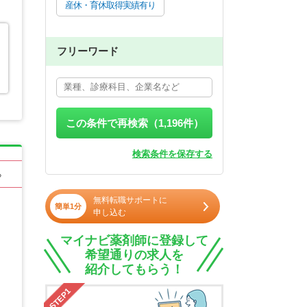
産休・育休取得実績有り
フリーワード
この条件で再検索（
1,196
件）
検索条件を保存する
る
無料転職サポートに
簡単1分
申し込む
マイナビ薬剤師に登録して
希望通りの求人を
紹介してもらう！
STEP1