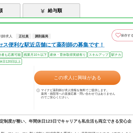
順
給与順
保存す
剤師求人
正社員
調剤薬局
セス便利な駅近店舗にて薬剤師の募集です！
験者も応募可能
残業月10ｈ以下
産休・育休取得実績有り
スキルアップ
駅チカ
休日120日以上
この求人に興味がある
マイナビ薬剤師が求人情報を無料でご提供します。
薬局・病院等への直接応募・問い合わせではありません
のでご安心ください。
定制度が整い、年間休日123日でキャリアも私生活も両立できる安心企