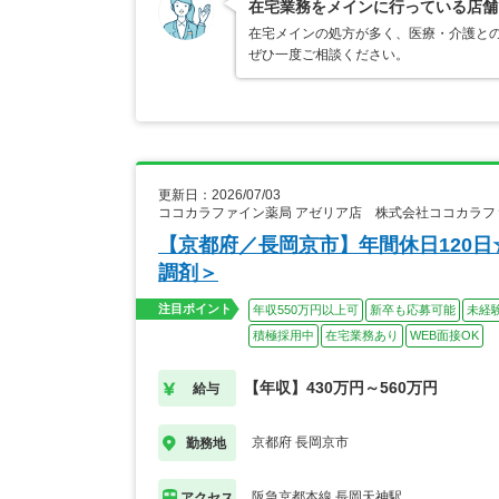
在宅業務をメインに行っている店舗
在宅メインの処方が多く、医療・介護との
ぜひ一度ご相談ください。
更新日：2026/07/03
ココカラファイン薬局 アゼリア店 株式会社ココカラ
【京都府／長岡京市】年間休日120日
調剤＞
注目ポイント
年収550万円以上可
新卒も応募可能
未経
積極採用中
在宅業務あり
WEB面接OK
【年収】430万円～560万円
給与
京都府 長岡京市
勤務地
阪急京都本線 長岡天神駅
アクセス