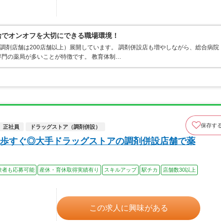
支給でオンオフを大切にできる職場環境！
、調剤店舗は200店舗以上）展開しています。 調剤併設店も増やしながら、総合病院
門の薬局が多いことが特徴です。 教育体制…
保存す
正社員
ドラッグストア（調剤併設）
歩すぐ◎大手ドラッグストアの調剤併設店舗で薬
験者も応募可能
産休・育休取得実績有り
スキルアップ
駅チカ
店舗数30以上
この求人に興味がある