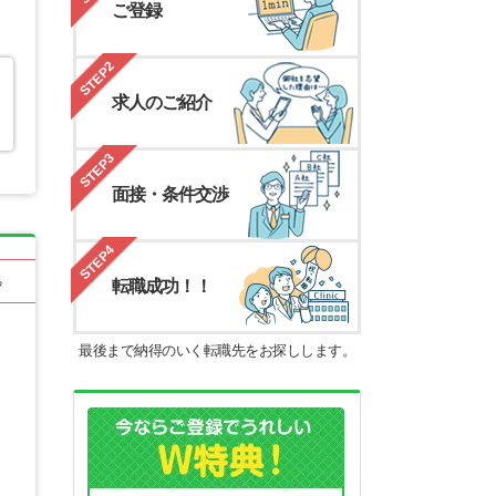
ご登録
STEP2
求人のご紹介
STEP3
面接・条件交渉
STEP4
る
転職成功！！
最後まで納得のいく転職先をお探しします。