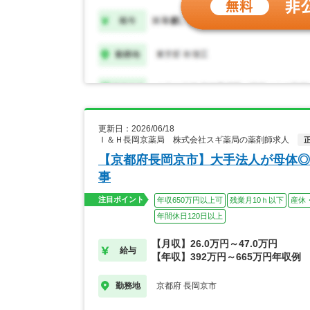
更新日：2026/06/18
Ｉ＆Ｈ長岡京薬局 株式会社スギ薬局の薬剤師求人
【京都府長岡京市】大手法人が母体◎
事
注目ポイント
年収650万円以上可
残業月10ｈ以下
産休
年間休日120日以上
【月収】26.0万円～47.0万円
給与
【年収】392万円～665万円年収例
京都府 長岡京市
勤務地