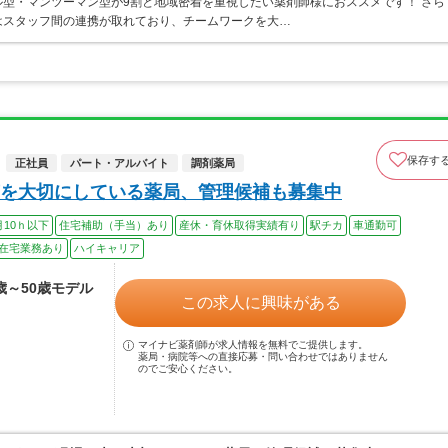
型・マンツーマン型が9割と地域密着を重視したい薬剤師様におススメです！ さら
はスタッフ間の連携が取れており、チームワークを大…
保存す
正社員
パート・アルバイト
調剤薬局
を大切にしている薬局、管理候補も募集中
月10ｈ以下
住宅補助（手当）あり
産休・育休取得実績有り
駅チカ
車通勤可
在宅業務あり
ハイキャリア
4歳～50歳モデル
この求人に興味がある
マイナビ薬剤師が求人情報を無料でご提供します。
薬局・病院等への直接応募・問い合わせではありません
のでご安心ください。