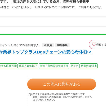
です。 現場の声を大切にしている薬局、管理候補も募集中
連携と、在宅におけるサービス強化に努めている薬局です。 ご興味のある方は、
保存す
ファインヘルスケアの薬剤師求人
正社員
調剤薬局
☆業界トップクラスDgsチェーンの安心母体◎＜
験者も応募可能
残業月10ｈ以下
産休・育休取得実績有り
駅チカ
店舗数30以上
この求人に興味がある
マイナビ薬剤師が求人情報を無料でご提供します。
薬局・病院等への直接応募・問い合わせではありません
のでご安心ください。