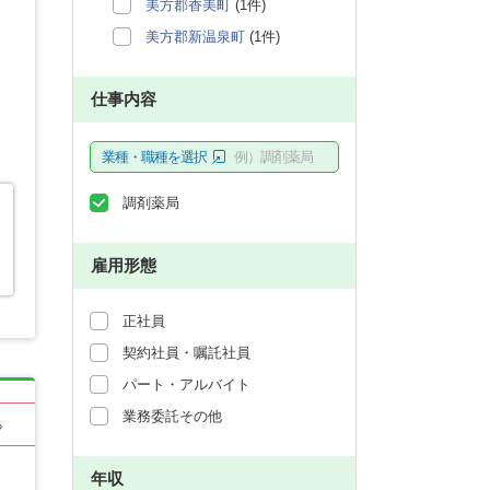
美方郡香美町
(1件)
美方郡新温泉町
(1件)
仕事内容
業種・職種を選択
例）調剤薬局
調剤薬局
雇用形態
正社員
契約社員・嘱託社員
パート・アルバイト
業務委託その他
る
年収