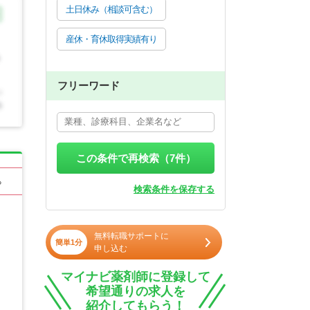
土日休み（相談可含む）
産休・育休取得実績有り
フリーワード
この条件で再検索（
7
件）
る
検索条件を保存する
無料転職サポートに
簡単1分
申し込む
マイナビ薬剤師に登録して
希望通りの求人を
紹介してもらう！