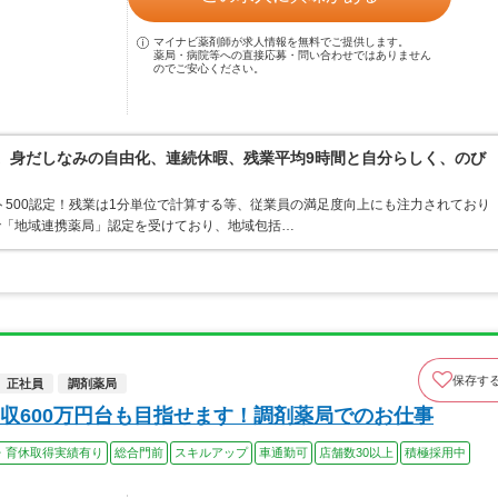
マイナビ薬剤師が求人情報を無料でご提供します。
薬局・病院等への直接応募・問い合わせではありません
のでご安心ください。
境。身だしなみの自由化、連続休暇、残業平均9時間と自分らしく、のび
ト500認定！残業は1分単位で計算する等、従業員の満足度向上にも注力されており
で「地域連携薬局」認定を受けており、地域包括…
保存す
正社員
調剤薬局
収600万円台も目指せます！調剤薬局でのお仕事
・育休取得実績有り
総合門前
スキルアップ
車通勤可
店舗数30以上
積極採用中