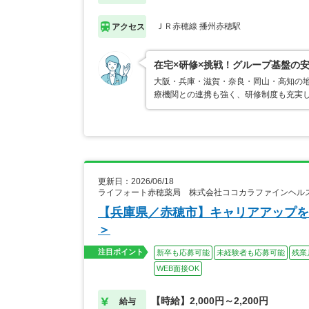
ＪＲ赤穂線 播州赤穂駅
アクセス
在宅×研修×挑戦！グループ基盤の
大阪・兵庫・滋賀・奈良・岡山・高知の地
療機関との連携も強く、研修制度も充実
更新日：2026/06/18
ライフォート赤穂薬局 株式会社ココカラファインヘル
【兵庫県／赤穂市】キャリアアップを
＞
注目ポイント
新卒も応募可能
未経験者も応募可能
残業
WEB面接OK
【時給】2,000円～2,200円
給与