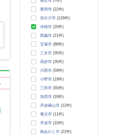
相生市
(7件)
豊岡市
(22件)
加古川市
(129件)
赤穂市
(20件)
西脇市
(21件)
宝塚市
(88件)
三木市
(35件)
高砂市
(35件)
川西市
(59件)
小野市
(19件)
る
三田市
(55件)
加西市
(18件)
丹波篠山市
(12件)
養父市
(11件)
丹波市
(15件)
南あわじ市
(21件)