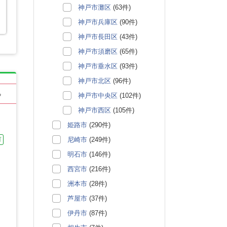
神戸市灘区
(63件)
神戸市兵庫区
(90件)
神戸市長田区
(43件)
神戸市須磨区
(65件)
神戸市垂水区
(93件)
神戸市北区
(96件)
る
神戸市中央区
(102件)
神戸市西区
(105件)
姫路市
(290件)
尼崎市
(249件)
可
明石市
(146件)
西宮市
(216件)
洲本市
(28件)
芦屋市
(37件)
伊丹市
(87件)