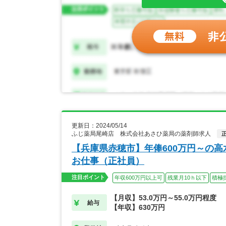
更新日：2024/05/14
ふじ薬局尾崎店 株式会社あさひ薬局の薬剤師求人
【兵庫県赤穂市】年俸600万円～の高
お仕事（正社員）
注目ポイント
年収600万円以上可
残業月10ｈ以下
積極
【月収】53.0万円～55.0万円程度
給与
【年収】630万円