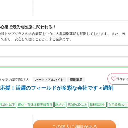
安心感で最先端医療に関われる！
域トップクラスの総合病院を中心に大型調剤薬局を展開しております。 また、医
しており、安心して働くことが出来る企業です。
保存す
スケアの薬剤師求人
パート・アルバイト
調剤薬局
応援！活躍のフィールドが多彩な会社です＜調剤
月10ｈ以下
産休・育休取得実績有り
駅チカ
店舗数30以上
積極採用中
在宅業務あり
この求人に興味がある