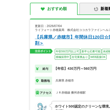
おすすめ順
新着
更新日：2026/07/04
ライフォート赤穂薬局 株式会社ココカラファインヘル
【兵庫県／赤穂市】年間休日120日☆
剤＞
注目ポイント
年収550万円以上可
新卒も応募可能
未経
積極採用中
在宅業務あり
WEB面接OK
【年収】430万円～560万円
給与
兵庫県 赤穂市
勤務地
ＪＲ赤穂線 播州赤穂駅
アクセス
ホワイト500認定のクリーンな環