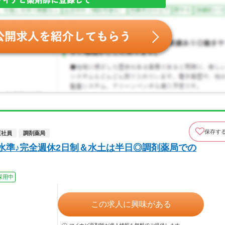
保存す
正社員
調剤薬局
水準♪完全週休2日制＆水土は半日◎調剤薬局での
採用中
この求人に興味がある