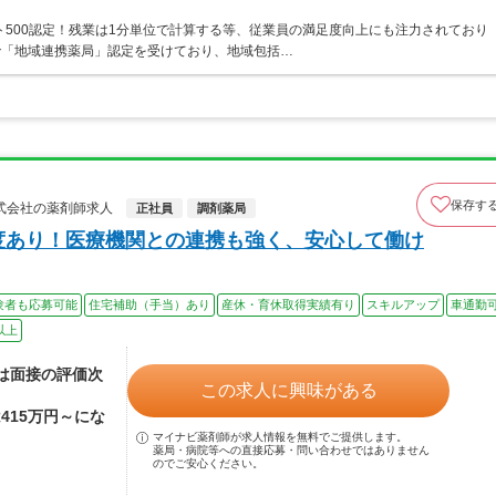
ト500認定！残業は1分単位で計算する等、従業員の満足度向上にも注力されており
で「地域連携薬局」認定を受けており、地域包括…
保存す
式会社の薬剤師求人
正社員
調剤薬局
度あり！医療機関との連携も強く、安心して働け
験者も応募可能
住宅補助（手当）あり
産休・育休取得実績有り
スキルアップ
車通勤
以上
額は面接の評価次
この求人に興味がある
415万円～にな
マイナビ薬剤師が求人情報を無料でご提供します。
薬局・病院等への直接応募・問い合わせではありません
のでご安心ください。