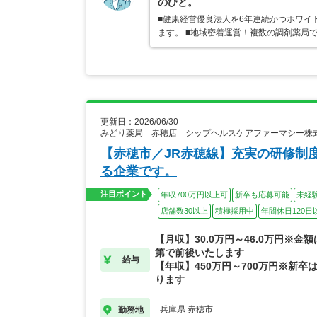
のびと。
■健康経営優良法人を6年連続かつホワイ
ます。 ■地域密着運営！複数の調剤薬局
更新日：2026/06/30
みどり薬局 赤穂店 シップヘルスケアファーマシー株
【赤穂市／JR赤穂線】充実の研修制
る企業です。
注目ポイント
年収700万円以上可
新卒も応募可能
未経
店舗数30以上
積極採用中
年間休日120日
【月収】30.0万円～46.0万円※金
第で前後いたします
給与
【年収】450万円～700万円※新卒は
ります
兵庫県 赤穂市
勤務地