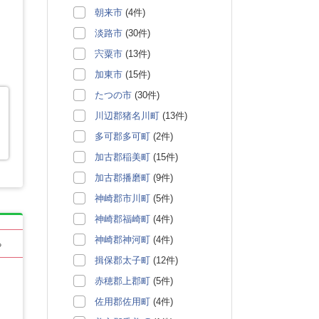
朝来市
(4件)
淡路市
(30件)
宍粟市
(13件)
加東市
(15件)
たつの市
(30件)
川辺郡猪名川町
(13件)
多可郡多可町
(2件)
加古郡稲美町
(15件)
加古郡播磨町
(9件)
神崎郡市川町
(5件)
神崎郡福崎町
(4件)
神崎郡神河町
(4件)
る
揖保郡太子町
(12件)
赤穂郡上郡町
(5件)
佐用郡佐用町
(4件)