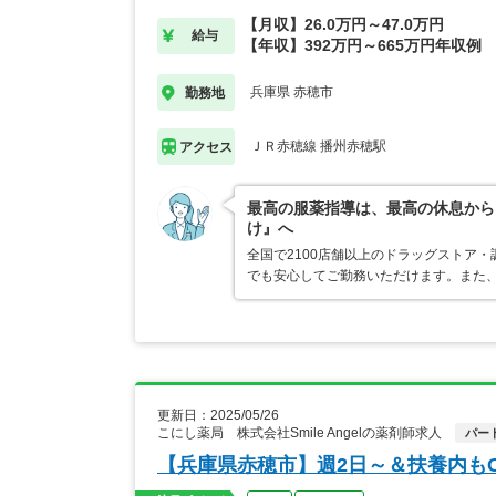
【月収】26.0万円～47.0万円
給与
【年収】392万円～665万円年収例
兵庫県 赤穂市
勤務地
ＪＲ赤穂線 播州赤穂駅
アクセス
最高の服薬指導は、最高の休息から
け』へ
全国で2100店舗以上のドラッグストア
でも安心してご勤務いただけます。また、
更新日：2025/05/26
こにし薬局 株式会社Smile Angelの薬剤師求人
パー
【兵庫県赤穂市】週2日～＆扶養内もO