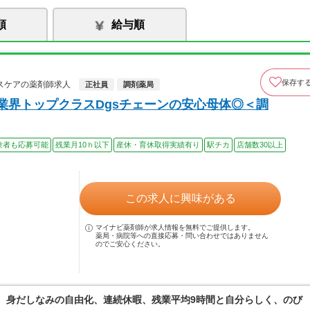
順
給与順
保存す
スケアの薬剤師求人
正社員
調剤薬局
業界トップクラスDgsチェーンの安心母体◎＜調
験者も応募可能
残業月10ｈ以下
産休・育休取得実績有り
駅チカ
店舗数30以上
この求人に興味がある
マイナビ薬剤師が求人情報を無料でご提供します。
薬局・病院等への直接応募・問い合わせではありません
のでご安心ください。
境。身だしなみの自由化、連続休暇、残業平均9時間と自分らしく、のび