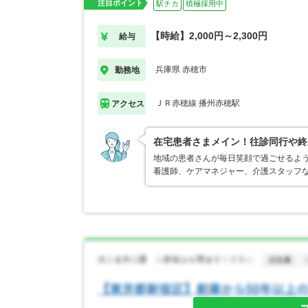
注目ポイント
駅チカ
積極採用中
【時給】2,000円～2,300円
給与
兵庫県 赤穂市
勤務地
ＪＲ赤穂線 播州赤穂駅
アクセス
在宅患者さまメイン！往診同行や終
地域の患者さんが毎日笑顔で過ごせるよう
看護師、ケアマネジャー、介護スタッフな