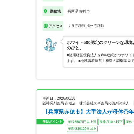
兵庫県 赤穂市
勤務地
ＪＲ赤穂線 播州赤穂駅
アクセス
ホワイト500認定のクリーンな環
のびと。
■健康経営優良法人を6年連続かつホワイ
ます。 ■地域密着運営！複数の調剤薬局
更新日：2026/06/18
阪神調剤薬局 赤穂店 株式会社スギ薬局の薬剤師求人
【兵庫県赤穂市】大手法人が母体◎年
注目ポイント
年収650万円以上可
残業月10ｈ以下
産休
年間休日120日以上