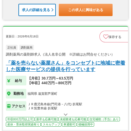
求人の詳細を見る
この求人に興味がある
更新日：2026年6月18日
保存する
正社員
調剤薬局
調剤薬局の薬剤師求人（法人名非公開 ※詳細はお問合せください）
「薬を売らない薬屋さん」をコンセプトに地域に密着
した医療サービスの提供を行っています
【月収】30.7万円～63.5万円
給与
【年収】440万円～800万円
勤務地
福岡県 遠賀郡芦屋町
ＪＲ鹿児島本線(門司港－八代) 折尾駅
アクセス
ＪＲ筑豊本線 折尾駅
年収800万円以上可
新卒も応募可能
未経験者も応募可能
住宅補助（手当）あり
産休・育休取得実績有り
スキルアップ
車通勤可
積極採用中