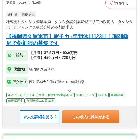
更新日：2026年7月16日
保存する
正社員
調剤薬局
株式会社タケシタ調剤薬局 タケシタ調剤薬局聖マリア病院前店 タケシタ
ホールディングス株式会社の薬剤師求人
【福岡県久留米市】駅チカ♪年間休日123日！調剤薬
局で薬剤師の募集です
【月収】37.5万円～60.0万円
給与
【年収】450万円～720万円
勤務地
福岡県 久留米市
アクセス
西鉄天神大牟田線 聖マリア病院前駅
年収700万円以上可
産休・育休取得実績有り
スキルアップ
駅チカ
車通勤可
積極採用中
年間休日120日以上
求人の詳細を見る
この求人に興味がある