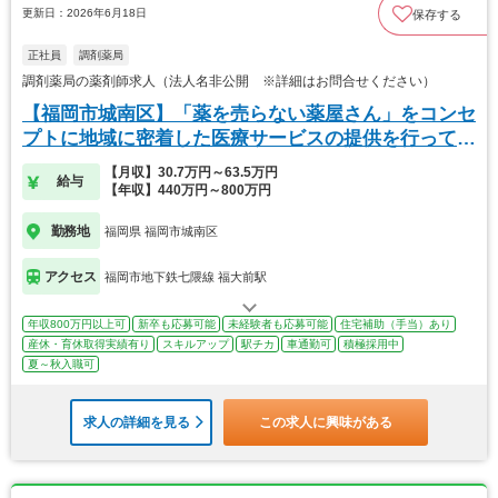
更新日：2026年6月18日
保存する
正社員
調剤薬局
調剤薬局の薬剤師求人（法人名非公開 ※詳細はお問合せください）
【福岡市城南区】「薬を売らない薬屋さん」をコンセ
プトに地域に密着した医療サービスの提供を行ってい
ます
【月収】30.7万円～63.5万円
給与
【年収】440万円～800万円
勤務地
福岡県 福岡市城南区
アクセス
福岡市地下鉄七隈線 福大前駅
年収800万円以上可
新卒も応募可能
未経験者も応募可能
住宅補助（手当）あり
産休・育休取得実績有り
スキルアップ
駅チカ
車通勤可
積極採用中
夏～秋入職可
求人の詳細を見る
この求人に興味がある