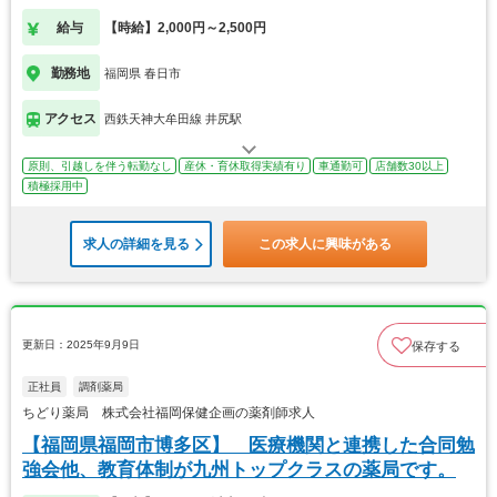
給与
【時給】2,000円～2,500円
勤務地
福岡県 春日市
アクセス
西鉄天神大牟田線 井尻駅
原則、引越しを伴う転勤なし
産休・育休取得実績有り
車通勤可
店舗数30以上
積極採用中
求人の詳細を見る
この求人に興味がある
更新日：2025年9月9日
保存する
正社員
調剤薬局
ちどり薬局 株式会社福岡保健企画の薬剤師求人
【福岡県福岡市博多区】 医療機関と連携した合同勉
強会他、教育体制が九州トップクラスの薬局です。