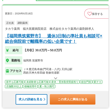
更新日：2026年6月18日
保存する
正社員
調剤薬局
タカラ薬局 福大筑紫病院前店 株式会社タカラ薬局の薬剤師求人
【福岡県筑紫野市】 週休3日制の準社員も相談可×
総合病院前で離職率の低い企業です！
給与
【月収】30.0万円～50.0万円
勤務地
福岡県 筑紫野市
ＪＲ鹿児島本線(門司港－八代) 天拝山駅
アクセス
西鉄天神大牟田線 朝倉街道駅
新卒も応募可能
未経験者も応募可能
産休・育休取得実績有り
総合門前
駅チカ
店舗数30以上
積極採用中
夏～秋入職可
求人の詳細を見る
この求人に興味がある