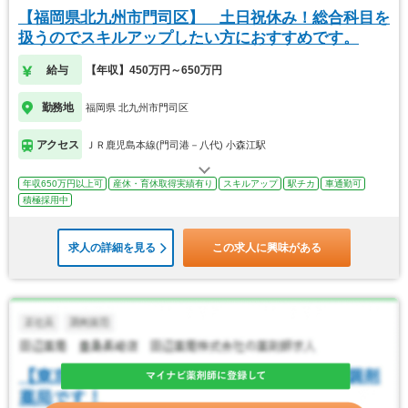
【福岡県北九州市門司区】 土日祝休み！総合科目を
扱うのでスキルアップしたい方におすすめです。
給与
【年収】450万円～650万円
勤務地
福岡県 北九州市門司区
アクセス
ＪＲ鹿児島本線(門司港－八代) 小森江駅
年収650万円以上可
産休・育休取得実績有り
スキルアップ
駅チカ
車通勤可
積極採用中
求人の詳細を見る
この求人に興味がある