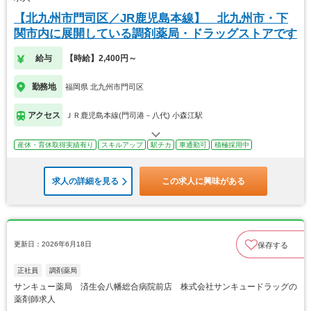
【北九州市門司区／JR鹿児島本線】 北九州市・下
関市内に展開している調剤薬局・ドラッグストアです
給与
【時給】2,400円～
勤務地
福岡県 北九州市門司区
アクセス
ＪＲ鹿児島本線(門司港－八代) 小森江駅
産休・育休取得実績有り
スキルアップ
駅チカ
車通勤可
積極採用中
求人の詳細を見る
この求人に興味がある
更新日：2026年6月18日
保存する
正社員
調剤薬局
サンキュー薬局 済生会八幡総合病院前店 株式会社サンキュードラッグの
薬剤師求人