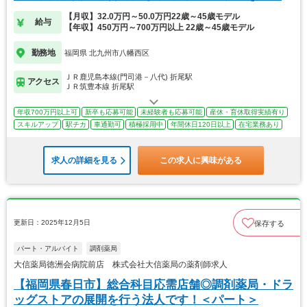
です
【月収】32.0万円～50.0万円22歳～45歳モデル
給与
【年収】450万円～700万円以上 22歳～45歳モデル
勤務地
福岡県 北九州市八幡西区
ＪＲ鹿児島本線(門司港－八代) 折尾駅
アクセス
ＪＲ筑豊本線 折尾駅
年収700万円以上可
新卒も応募可能
未経験者も応募可能
産休・育休取得実績有り
スキルアップ
駅チカ
車通勤可
積極採用中
年間休日120日以上
在宅業務あり
求人の詳細を見る
この求人に興味がある
更新日：2025年12月5日
保存する
パート・アルバイト
調剤薬局
大信薬局徳洲会病院前店 株式会社大信薬局の薬剤師求人
【福岡県春日市】総合科目応需店舗◎調剤薬局・ドラ
ッグストアの展開を行う法人です！＜パート＞