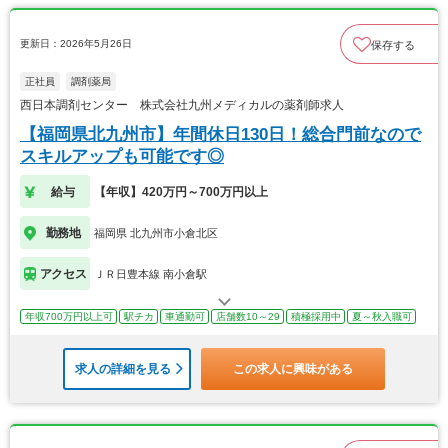
更新日：2026年5月26日
保存する
正社員
調剤薬局
西日本調剤センター 株式会社九州メディカルの薬剤師求人
【福岡県北九州市】年間休日130日！総合門前なので
スキルアップも可能です◎
給与
【年収】420万円～700万円以上
勤務地
福岡県 北九州市小倉北区
アクセス
ＪＲ日豊本線 南小倉駅
年収700万円以上可
駅チカ
車通勤可
店舗数10～29
積極採用中
夏～秋入職可
求人の詳細を見る
この求人に興味がある