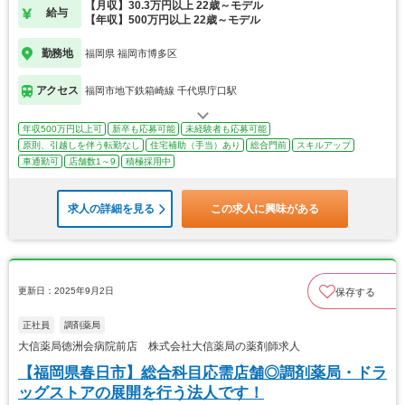
【月収】30.3万円以上 22歳～モデル
給与
【年収】500万円以上 22歳～モデル
勤務地
福岡県 福岡市博多区
アクセス
福岡市地下鉄箱崎線 千代県庁口駅
年収500万円以上可
新卒も応募可能
未経験者も応募可能
原則、引越しを伴う転勤なし
住宅補助（手当）あり
総合門前
スキルアップ
車通勤可
店舗数1～9
積極採用中
求人の詳細を見る
この求人に興味がある
更新日：2025年9月2日
保存する
正社員
調剤薬局
大信薬局徳洲会病院前店 株式会社大信薬局の薬剤師求人
【福岡県春日市】総合科目応需店舗◎調剤薬局・ドラ
ッグストアの展開を行う法人です！