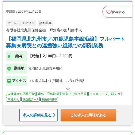
更新日：2024年11月19日
保存する
パート・アルバイト
調剤薬局
有限会社北九州保健企画 戸畑店の薬剤師求人
【福岡県北九州市／JR鹿児島本線沿線】フルパート
募集★病院との連携強い組織での調剤業務
給与
【時給】2,100円～2,200円
勤務地
福岡県 北九州市戸畑区
アクセス
ＪＲ鹿児島本線(門司港－八代) 戸畑駅
未経験者も応募可能
産休・育休取得実績有り
総合門前
スキルアップ
駅チカ
車通勤可
店舗数1～9
積極採用中
求人の詳細を見る
この求人に興味がある