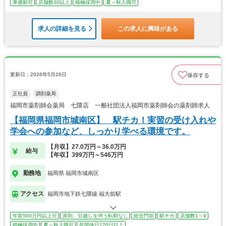
車通勤可
店舗数30以上
積極採用中
夏～秋入職可
求人の詳細を見る
この求人に興味がある
更新日：2026年5月26日
保存する
正社員
調剤薬局
福岡市薬剤師会薬局 七隈店 一般社団法人福岡市薬剤師会の薬剤師求人
【福岡県福岡市城南区】 駅チカ！実習の受け入れや
学会への参加など、しっかり学べる環境です。
【月収】27.0万円～36.0万円
給与
【年収】399万円～546万円
勤務地
福岡県 福岡市城南区
アクセス
福岡市地下鉄七隈線 福大前駅
年収500万円以上可
原則、引越しを伴う転勤なし
総合門前
駅チカ
店舗数1～9
積極採用中
夏～秋入職可
年間休日120日以上