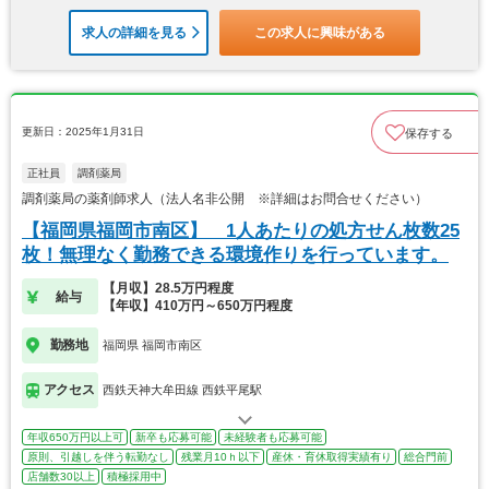
求人の詳細を見る
この求人に興味がある
更新日：2025年1月31日
保存する
正社員
調剤薬局
調剤薬局の薬剤師求人（法人名非公開 ※詳細はお問合せください）
【福岡県福岡市南区】 1人あたりの処方せん枚数25
枚！無理なく勤務できる環境作りを行っています。
【月収】28.5万円程度
給与
【年収】410万円～650万円程度
勤務地
福岡県 福岡市南区
アクセス
西鉄天神大牟田線 西鉄平尾駅
年収650万円以上可
新卒も応募可能
未経験者も応募可能
原則、引越しを伴う転勤なし
残業月10ｈ以下
産休・育休取得実績有り
総合門前
店舗数30以上
積極採用中