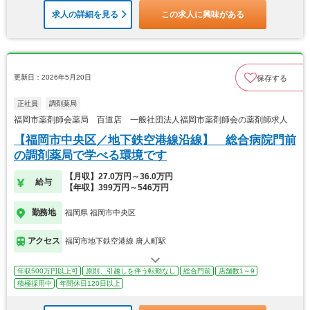
求人の詳細を見る
この求人に興味がある
更新日：2026年5月20日
保存する
正社員
調剤薬局
福岡市薬剤師会薬局 百道店 一般社団法人福岡市薬剤師会の薬剤師求人
【福岡市中央区／地下鉄空港線沿線】 総合病院門前
の調剤薬局で学べる環境です
【月収】27.0万円～36.0万円
給与
【年収】399万円～546万円
勤務地
福岡県 福岡市中央区
アクセス
福岡市地下鉄空港線 唐人町駅
年収500万円以上可
原則、引越しを伴う転勤なし
総合門前
店舗数1～9
積極採用中
年間休日120日以上