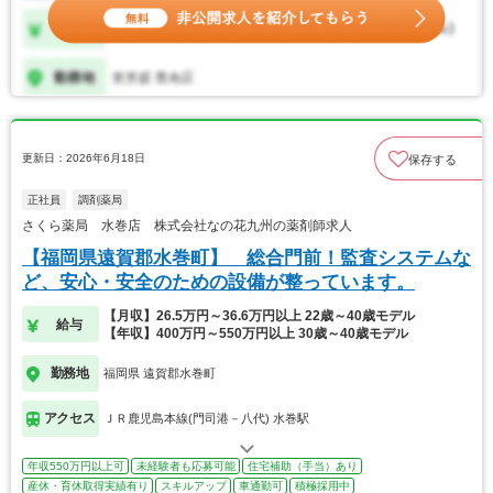
更新日：2026年6月18日
保存する
正社員
調剤薬局
さくら薬局 水巻店 株式会社なの花九州の薬剤師求人
【福岡県遠賀郡水巻町】 総合門前！監査システムな
ど、安心・安全のための設備が整っています。
【月収】26.5万円～36.6万円以上 22歳～40歳モデル
給与
【年収】400万円～550万円以上 30歳～40歳モデル
勤務地
福岡県 遠賀郡水巻町
アクセス
ＪＲ鹿児島本線(門司港－八代) 水巻駅
年収550万円以上可
未経験者も応募可能
住宅補助（手当）あり
産休・育休取得実績有り
スキルアップ
車通勤可
積極採用中