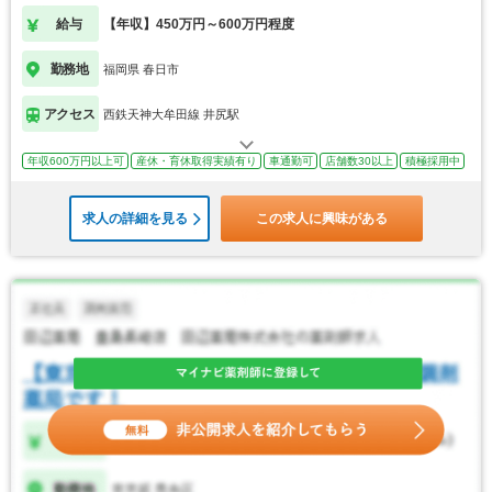
給与
【年収】450万円～600万円程度
勤務地
福岡県 春日市
アクセス
西鉄天神大牟田線 井尻駅
年収600万円以上可
産休・育休取得実績有り
車通勤可
店舗数30以上
積極採用中
求人の詳細を見る
この求人に興味がある