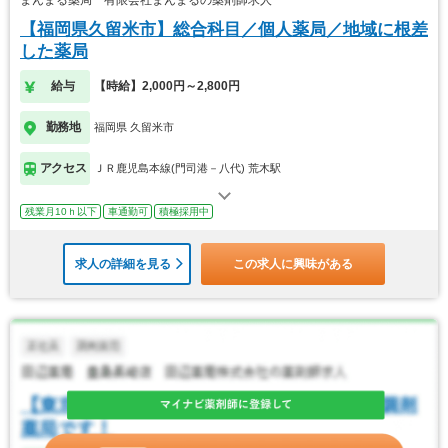
【福岡県久留米市】総合科目／個人薬局／地域に根差
した薬局
給与
【時給】2,000円～2,800円
勤務地
福岡県 久留米市
アクセス
ＪＲ鹿児島本線(門司港－八代) 荒木駅
残業月10ｈ以下
車通勤可
積極採用中
求人の詳細を見る
この求人に興味がある