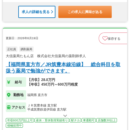
求人の詳細を見る
この求人に興味がある
更新日：2026年6月19日
保存する
正社員
調剤薬局
大信薬局たもん店 株式会社大信薬局の薬剤師求人
【福岡県直方市／JR筑豊本線沿線】 総合科目を取
扱う薬局で勉強ができます。
【月収】28.0万円
給与
【年収】450万円～600万円程度
勤務地
福岡県 直方市
ＪＲ筑豊本線 直方駅
アクセス
平成筑豊鉄道伊田線 直方駅
年収600万円以上可
産休・育休取得実績有り
駅チカ
車通勤可
店舗数30以上
積極採用中