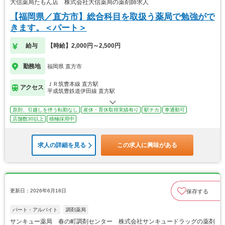
大信薬局たもん店 株式会社大信薬局の薬剤師求人
【福岡県／直方市】総合科目を取扱う薬局で勉強がで
きます。＜パート＞
給与
【時給】2,000円～2,500円
勤務地
福岡県 直方市
ＪＲ筑豊本線 直方駅
アクセス
平成筑豊鉄道伊田線 直方駅
原則、引越しを伴う転勤なし
産休・育休取得実績有り
駅チカ
車通勤可
店舗数30以上
積極採用中
求人の詳細を見る
この求人に興味がある
更新日：2026年6月18日
保存する
パート・アルバイト
調剤薬局
サンキュー薬局 春の町調剤センター 株式会社サンキュードラッグの薬剤