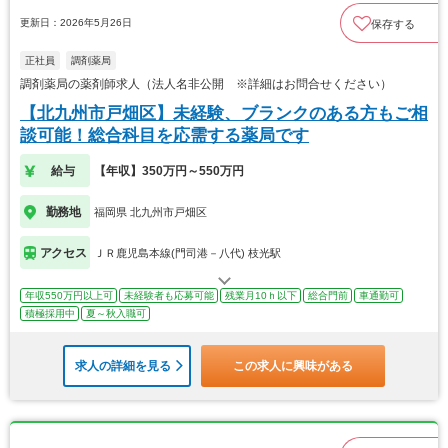
更新日：2026年5月26日
保存する
正社員
調剤薬局
調剤薬局の薬剤師求人（法人名非公開 ※詳細はお問合せください）
【北九州市戸畑区】未経験、ブランクのある方もご相
談可能！総合科目を応需する薬局です
給与
【年収】350万円～550万円
勤務地
福岡県 北九州市戸畑区
アクセス
ＪＲ鹿児島本線(門司港－八代) 枝光駅
年収550万円以上可
未経験者も応募可能
残業月10ｈ以下
総合門前
車通勤可
積極採用中
夏～秋入職可
求人の詳細を見る
この求人に興味がある