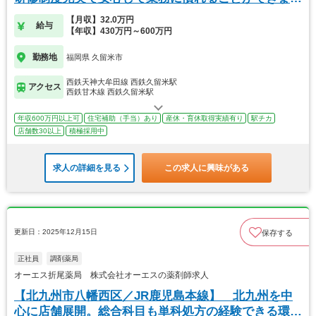
◎
【月収】32.0万円
給与
【年収】430万円～600万円
勤務地
福岡県 久留米市
西鉄天神大牟田線 西鉄久留米駅
アクセス
西鉄甘木線 西鉄久留米駅
年収600万円以上可
住宅補助（手当）あり
産休・育休取得実績有り
駅チカ
店舗数30以上
積極採用中
求人の詳細を見る
この求人に興味がある
更新日：2025年12月15日
保存する
正社員
調剤薬局
オーエス折尾薬局 株式会社オーエスの薬剤師求人
【北九州市八幡西区／JR鹿児島本線】 北九州を中
心に店舗展開。総合科目も単科処方の経験できる環境