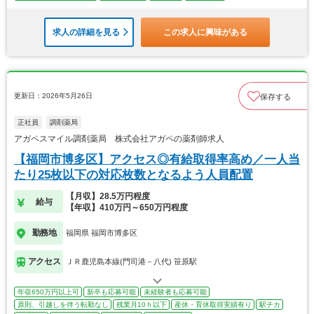
求人の詳細を見る
この求人に興味がある
更新日：2026年5月26日
保存する
正社員
調剤薬局
アガペスマイル調剤薬局 株式会社アガペの薬剤師求人
【福岡市博多区】アクセス◎有給取得率高め／一人当
たり25枚以下の対応枚数となるよう人員配置
【月収】28.5万円程度
給与
【年収】410万円～650万円程度
勤務地
福岡県 福岡市博多区
アクセス
ＪＲ鹿児島本線(門司港－八代) 笹原駅
年収650万円以上可
新卒も応募可能
未経験者も応募可能
原則、引越しを伴う転勤なし
残業月10ｈ以下
産休・育休取得実績有り
駅チカ