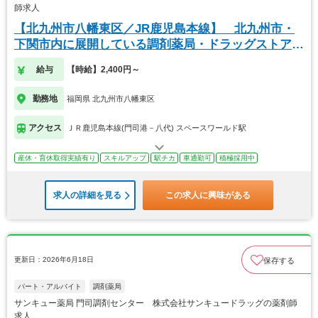
師求人
【北九州市八幡東区／JR鹿児島本線】 北九州市・
下関市内に展開している調剤薬局・ドラッグストアで
す
給与
【時給】2,400円～
勤務地
福岡県 北九州市八幡東区
アクセス
ＪＲ鹿児島本線(門司港－八代) スペースワールド駅
産休・育休取得実績有り
スキルアップ
駅チカ
車通勤可
積極採用中
求人の詳細を見る
この求人に興味がある
更新日：2026年6月18日
保存する
パート・アルバイト
調剤薬局
サンキュー薬局 門司調剤センター 株式会社サンキュードラッグの薬剤師
求人