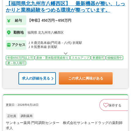
【福岡県北九州市八幡西区】 最新機器が整い、しっ
かりと業務経験をつめる環境が整っています。
給与
【年収】450万円～650万円
勤務地
福岡県 北九州市八幡西区
ＪＲ鹿児島本線(門司港－八代) 折尾駅
アクセス
ＪＲ筑豊本線 折尾駅
年収650万円以上可
産休・育休取得実績有り
スキルアップ
車通勤可
積極採用中
夏～秋入職可
求人の詳細を見る
この求人に興味がある
更新日：2026年6月18日
保存する
正社員
調剤薬局
サンキュー薬局 門司調剤センター 株式会社サンキュードラッグの薬剤師
求人