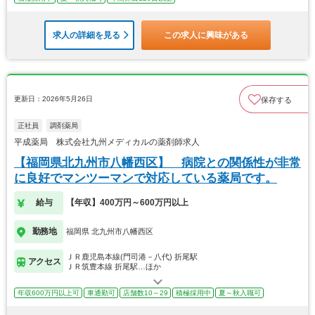
求人の詳細を見る
この求人に興味がある
更新日：2026年5月26日
保存する
正社員
調剤薬局
平成薬局 株式会社九州メディカルの薬剤師求人
【福岡県北九州市八幡西区】 病院との関係性が非常
に良好でマンツーマンで対応している薬局です。
給与
【年収】400万円～600万円以上
勤務地
福岡県 北九州市八幡西区
ＪＲ鹿児島本線(門司港－八代) 折尾駅
アクセス
ＪＲ筑豊本線 折尾駅…ほか
年収600万円以上可
車通勤可
店舗数10～29
積極採用中
夏～秋入職可