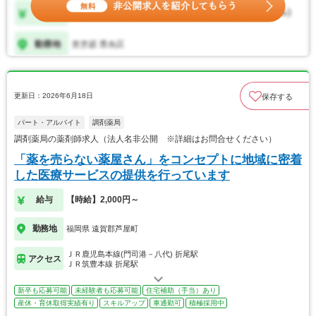
更新日：2026年6月18日
保存する
パート・アルバイト
調剤薬局
調剤薬局の薬剤師求人（法人名非公開 ※詳細はお問合せください）
「薬を売らない薬屋さん」をコンセプトに地域に密着
した医療サービスの提供を行っています
給与
【時給】2,000円～
勤務地
福岡県 遠賀郡芦屋町
ＪＲ鹿児島本線(門司港－八代) 折尾駅
アクセス
ＪＲ筑豊本線 折尾駅
新卒も応募可能
未経験者も応募可能
住宅補助（手当）あり
産休・育休取得実績有り
スキルアップ
車通勤可
積極採用中