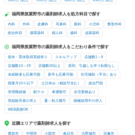
500万円以上
550万円以上
600万円以上
650万円以上
福岡県筑紫野市の薬剤師求人を処方科目で探す
内科
外科
皮膚科
耳鼻科
眼科
小児科
整形外科
総合科目
循環器科
婦人科
歯科
泌尿器科
福岡県筑紫野市の薬剤師求人をこだわり条件で探す
産休・育休取得実績有り
スキルアップ
店舗数1～9
店舗数10～29
店舗数30以上
原則、引越しを伴う転勤なし
未経験者も応募可能
新卒も応募可能
住宅補助（手当）あり
残業月10ｈ以下
土日休み（相談可含む）
総合門前
管理職候補
駅チカ
車通勤可
在宅業務あり
登録販売者の求人
夏～秋入職可
積極採用中の求人
WEB面接OK
近隣エリアで薬剤師求人を探す
豊前市
中間市
小郡市
春日市
大野城市
宗像市