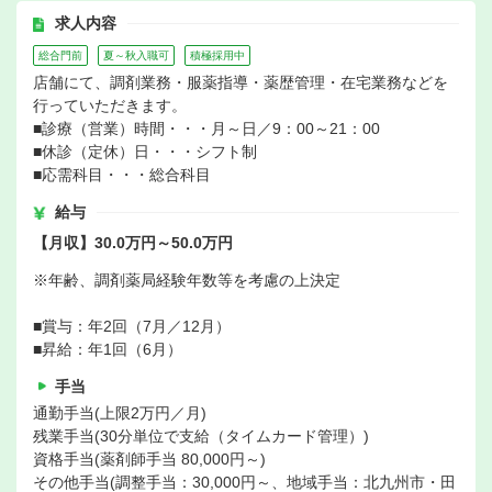
求人内容
総合門前
夏～秋入職可
積極採用中
店舗にて、調剤業務・服薬指導・薬歴管理・在宅業務などを
行っていただきます。
■診療（営業）時間・・・月～日／9：00～21：00
■休診（定休）日・・・シフト制
■応需科目・・・総合科目
給与
【月収】30.0万円～50.0万円
※年齢、調剤薬局経験年数等を考慮の上決定
■賞与：年2回（7月／12月）
■昇給：年1回（6月）
手当
通勤手当(上限2万円／月)
残業手当(30分単位で支給（タイムカード管理）)
資格手当(薬剤師手当 80,000円～)
その他手当(調整手当：30,000円～、地域手当：北九州市・田