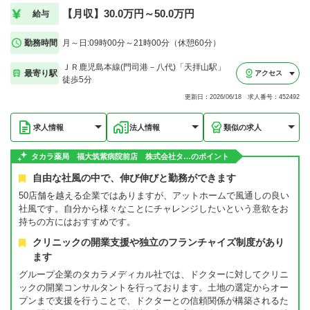
【月収】30.0万円～50.0万円
給与
勤務時間
月～日:09時00分～21時00分（休憩60分）
ＪＲ鹿児島本線(門司港－八代)「天拝山駅」
最寄り駅
アクセス
徒歩5分
更新日：2026/06/18 求人番号：452492
求人情報
法人情報
類似の求人
タカラ薬局 福大筑紫病院前店 株式会社タ…のポイント
自由な社風の中で、伸び伸びと勤務ができます
50店舗を越える企業ではありますが、アットホームで風通しの良い
社風です。自分から様々なことにチャレンジしたいという意欲をお
持ちの方にはおすすめです。
クリニックの開業支援や独立のフランチャイズ制度があり
ます
グループ企業のタカラメディカル社では、ドクターに対してクリニ
ックの開業コンサルタントを行っております。土地の選定からオー
プンまで支援を行うことで、ドクターとの信頼関係が構築されるた