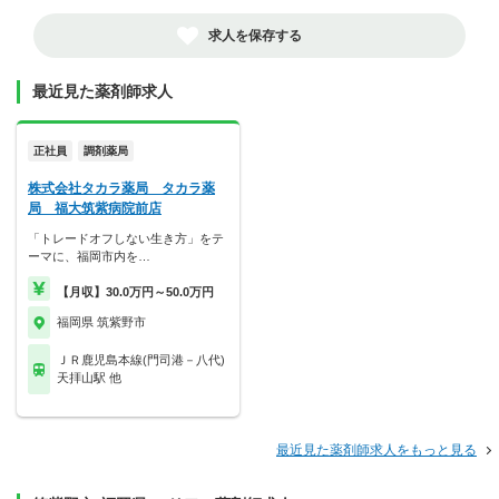
求人を保存する
最近見た薬剤師求人
正社員
調剤薬局
株式会社タカラ薬局 タカラ薬
局 福大筑紫病院前店
「トレードオフしない生き方」をテ
ーマに、福岡市内を…
【月収】30.0万円～50.0万円
福岡県 筑紫野市
ＪＲ鹿児島本線(門司港－八代)
天拝山駅 他
最近見た薬剤師求人をもっと見る