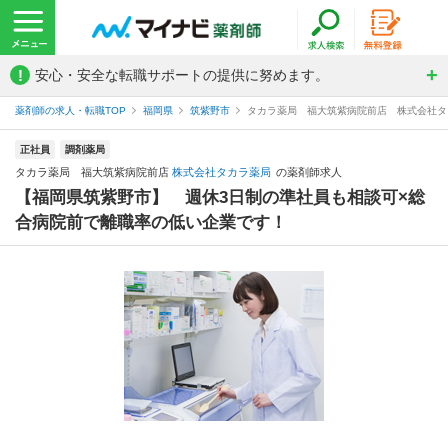
!
安心・安全な転職サポートの提供に努めます。
薬剤師の求人・転職TOP
福岡県
筑紫野市
タカラ薬局 福大筑紫病院前店 株式会社タ
正社員
調剤薬局
タカラ薬局 福大筑紫病院前店
株式会社タカラ薬局
の薬剤師求人
【福岡県筑紫野市】 週休3日制の準社員も相談可×総
合病院前で離職率の低い企業です！