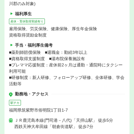
川郡のみ対象)
福利厚生
産休・育休取得実績有り
雇用保険、労災保険、健康保険、厚生年金保険
資格取得奨励金制度
手当・福利厚生備考
■薬剤師賠償保険 ■退職金：勤続3年以上
■資格取得支援制度 ■湯布院保養施設有
■プレママ応援制度：産休前2ヶ月は通勤・通院時にタクシー
利用可能
■研修制度：新人研修、フォローアップ研修、全体研修、学会
活動等
勤務地・アクセス
駅チカ
福岡県筑紫野市俗明院1丁目1-7
ＪＲ鹿児島本線(門司港－八代)「天拝山駅」 徒歩5分
西鉄天神大牟田線「朝倉街道駅」 徒歩7分