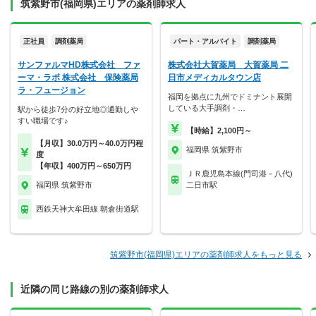
筑紫野市(福岡県)エリアの薬剤師求人
正社員
調剤薬局
パート・アルバイト
調剤薬局
サンファルマHD株式会社 ファ
株式会社大賀薬局 大賀薬局 二
ーマ・ラボ 株式会社 保険薬局
日市メディカルタウン店
ラ・フュージョン
福岡を拠点に九州でドミナント展開
している大手調剤・…
駅から徒歩7分の好立地◎通勤しや
すい職場です♪
【時給】2,100円～
【月収】30.0万円～40.0万円程
福岡県 筑紫野市
度
【年収】400万円～650万円
ＪＲ鹿児島本線(門司港－八代)
福岡県 筑紫野市
二日市駅
西鉄天神大牟田線 朝倉街道駅
筑紫野市(福岡県)エリアの薬剤師求人をもっと見る
近隣の同じ路線の別の薬剤師求人