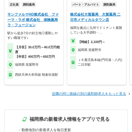
正社員
調剤薬局
パート・アルバイト
調剤薬局
サンファルマHD株式会社 ファ
株式会社大賀薬局 大賀薬局 二
ーマ・ラボ 株式会社 保険薬局
日市メディカルタウン店
ラ・フュージョン
福岡を拠点に九州でドミナント展開
している大手調剤・…
駅から徒歩7分の好立地◎通勤しや
すい職場です♪
【時給】2,100円～
【月収】30.0万円～40.0万円程
福岡県 筑紫野市
度
【年収】400万円～650万円
ＪＲ鹿児島本線(門司港－八代)
福岡県 筑紫野市
二日市駅
西鉄天神大牟田線 朝倉街道駅
近隣の同じ路線の別の薬剤師求人をもっと見る
福岡県の新着求人情報をアプリで見る
勤務地別の新着求人を毎日更新