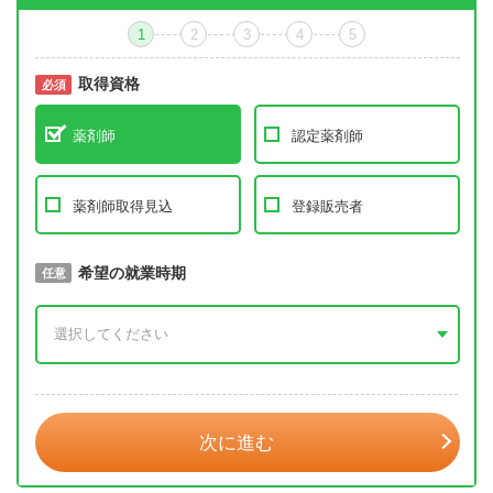
1
2
3
4
5
取得資格
必須
必須
薬剤師
認定薬剤師
薬剤師取得見込
登録販売者
取得予定年
希望の就業時期
必須
任意
年 3月
次に進む