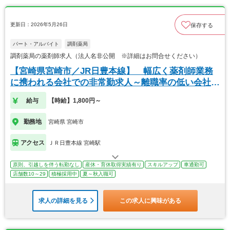
更新日：2026年5月26日
保存する
パート・アルバイト
調剤薬局
調剤薬局の薬剤師求人（法人名非公開 ※詳細はお問合せください）
【宮崎県宮崎市／JR日豊本線】 幅広く薬剤師業務
に携われる会社での非常勤求人～離職率の低い会社で
す～
給与
【時給】1,800円～
勤務地
宮崎県 宮崎市
アクセス
ＪＲ日豊本線 宮崎駅
原則、引越しを伴う転勤なし
産休・育休取得実績有り
スキルアップ
車通勤可
店舗数10～29
積極採用中
夏～秋入職可
求人の詳細を見る
この求人に興味がある