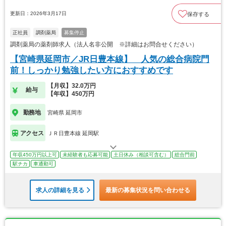
更新日：2026年3月17日
保存する
正社員
調剤薬局
募集停止
調剤薬局の薬剤師求人（法人名非公開 ※詳細はお問合せください）
【宮崎県延岡市／JR日豊本線】 人気の総合病院門
前！しっかり勉強したい方におすすめです
【月収】32.0万円
給与
【年収】450万円
勤務地
宮崎県 延岡市
アクセス
ＪＲ日豊本線 延岡駅
年収450万円以上可
未経験者も応募可能
土日休み（相談可含む）
総合門前
駅チカ
車通勤可
求人の詳細を見る
最新の募集状況を問い合わせる