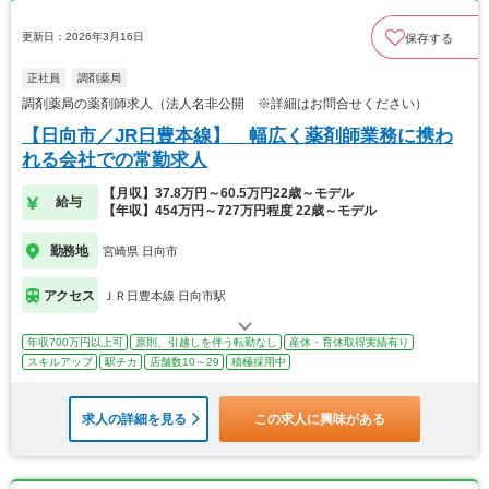
更新日：2026年3月16日
保存する
正社員
調剤薬局
調剤薬局の薬剤師求人（法人名非公開 ※詳細はお問合せください）
【日向市／JR日豊本線】 幅広く薬剤師業務に携わ
れる会社での常勤求人
【月収】37.8万円～60.5万円22歳～モデル
給与
【年収】454万円～727万円程度 22歳～モデル
勤務地
宮崎県 日向市
アクセス
ＪＲ日豊本線 日向市駅
年収700万円以上可
原則、引越しを伴う転勤なし
産休・育休取得実績有り
スキルアップ
駅チカ
店舗数10～29
積極採用中
求人の詳細を見る
この求人に興味がある