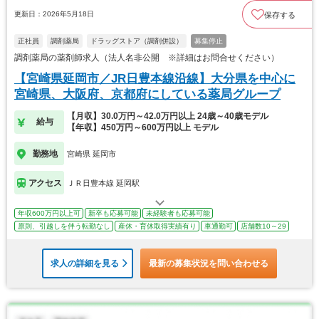
更新日：2026年5月18日
保存する
正社員
調剤薬局
ドラッグストア（調剤併設）
募集停止
調剤薬局の薬剤師求人（法人名非公開 ※詳細はお問合せください）
【宮崎県延岡市／JR日豊本線沿線】大分県を中心に
宮崎県、大阪府、京都府にしている薬局グループ
【月収】30.0万円～42.0万円以上 24歳～40歳モデル
給与
【年収】450万円～600万円以上 モデル
勤務地
宮崎県 延岡市
アクセス
ＪＲ日豊本線 延岡駅
年収600万円以上可
新卒も応募可能
未経験者も応募可能
原則、引越しを伴う転勤なし
産休・育休取得実績有り
車通勤可
店舗数10～29
求人の詳細を見る
最新の募集状況を問い合わせる