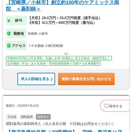
【宮崎県／小林市】創立約100年のケアミックス病
院 ＜薬剤師＞
【月収】28.0万円～35.0万円程度（諸手当込）
給与
【年収】411万円～600万円程度（賞与込）
勤務地
宮崎県 小林市
アクセス
ＪＲ吉都線 小林(宮崎)駅
年収600万円以上可
原則、引越しを伴う転勤なし
土日休み（相談可含む）
住宅補助（手当）あり
産休・育休取得実績有り
駅チカ
車通勤可
求人の詳細を見る
最新の募集状況を問い合わせる
更新日：2025年7月10日
保存する
正社員
調剤薬局
募集停止
調剤薬局の薬剤師求人（法人名非公開 ※詳細はお問合せください）