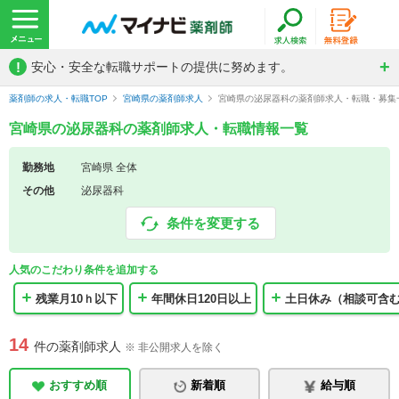
!
安心・安全な転職サポートの提供に努めます。
薬剤師の求人・転職TOP
宮崎県の薬剤師求人
宮崎県の泌尿器科の薬剤師求人・転職・募集
宮崎県の泌尿器科の薬剤師求人・転職情報一覧
勤務地
宮崎県 全体
その他
泌尿器科
条件を変更する
人気のこだわり条件を追加する
残業月10ｈ以下
年間休日120日以上
土日休み（相談可含
14
件の薬剤師求人
※ 非公開求人を除く
おすすめ順
新着順
給与順