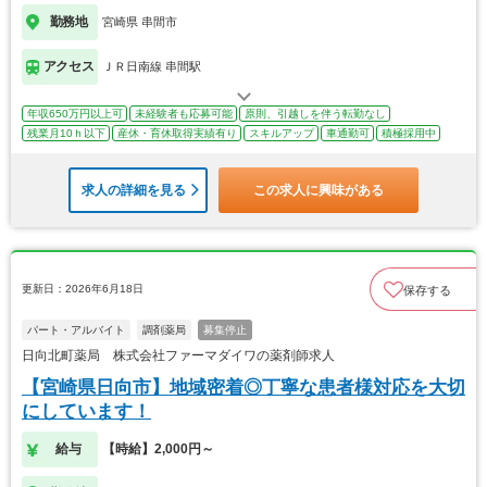
勤務地
宮崎県 串間市
アクセス
ＪＲ日南線 串間駅
年収650万円以上可
未経験者も応募可能
原則、引越しを伴う転勤なし
残業月10ｈ以下
産休・育休取得実績有り
スキルアップ
車通勤可
積極採用中
求人の詳細を見る
この求人に興味がある
更新日：2026年6月18日
保存する
パート・アルバイト
調剤薬局
募集停止
日向北町薬局 株式会社ファーマダイワの薬剤師求人
【宮崎県日向市】地域密着◎丁寧な患者様対応を大切
にしています！
給与
【時給】2,000円～