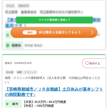
更新日：2026年3月16日
保存する
正社員
病院・クリニック
病院・クリニックの薬剤師求人（法人名非公開 ※詳細はお問合せくださ
い）
【宮崎県都城市／ＪＲ吉都線】土日休みが基本シフト
の病院勤務です♪
【月収】35.0万円～40.0万円程度
給与
【年収】～500万円程度