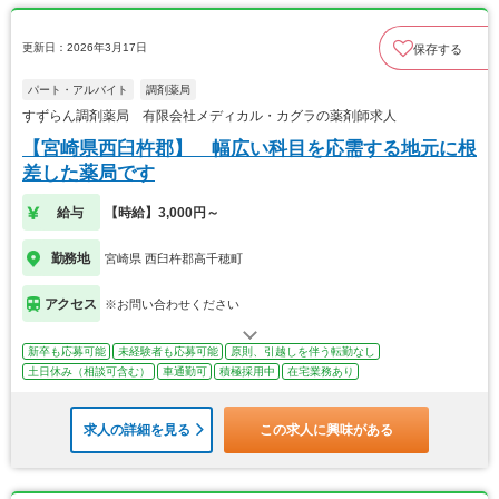
更新日：2026年3月17日
保存する
パート・アルバイト
調剤薬局
すずらん調剤薬局 有限会社メディカル・カグラの薬剤師求人
【宮崎県西臼杵郡】 幅広い科目を応需する地元に根
差した薬局です
給与
【時給】3,000円～
勤務地
宮崎県 西臼杵郡高千穂町
アクセス
※お問い合わせください
新卒も応募可能
未経験者も応募可能
原則、引越しを伴う転勤なし
土日休み（相談可含む）
車通勤可
積極採用中
在宅業務あり
求人の詳細を見る
この求人に興味がある