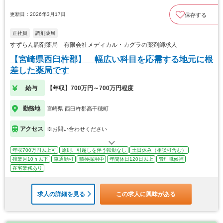
更新日：2026年3月17日
保存する
正社員
調剤薬局
すずらん調剤薬局 有限会社メディカル・カグラの薬剤師求人
【宮崎県西臼杵郡】 幅広い科目を応需する地元に根
差した薬局です
給与
【年収】700万円～700万円程度
勤務地
宮崎県 西臼杵郡高千穂町
アクセス
※お問い合わせください
年収700万円以上可
原則、引越しを伴う転勤なし
土日休み（相談可含む）
残業月10ｈ以下
車通勤可
積極採用中
年間休日120日以上
管理職候補
在宅業務あり
求人の詳細を見る
この求人に興味がある