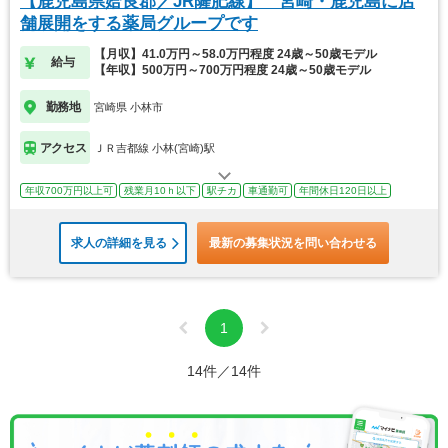
【鹿児島県姶良郡／JR薩肥線】 宮崎・鹿児島に店
舗展開をする薬局グループです
【月収】41.0万円～58.0万円程度 24歳～50歳モデル
給与
【年収】500万円～700万円程度 24歳～50歳モデル
勤務地
宮崎県 小林市
アクセス
ＪＲ吉都線 小林(宮崎)駅
年収700万円以上可
残業月10ｈ以下
駅チカ
車通勤可
年間休日120日以上
求人の詳細を見る
最新の募集状況を問い合わせる
1
14件／14件