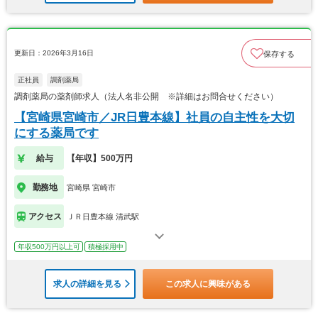
更新日：2026年3月16日
保存する
正社員
調剤薬局
調剤薬局の薬剤師求人（法人名非公開 ※詳細はお問合せください）
【宮崎県宮崎市／JR日豊本線】社員の自主性を大切
にする薬局です
給与
【年収】500万円
勤務地
宮崎県 宮崎市
アクセス
ＪＲ日豊本線 清武駅
年収500万円以上可
積極採用中
求人の詳細を見る
この求人に興味がある