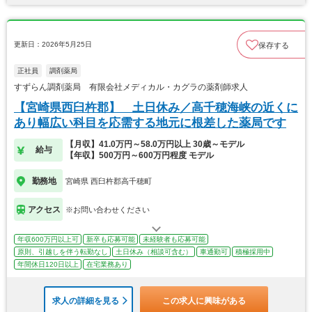
更新日：2026年5月25日
保存する
正社員
調剤薬局
すずらん調剤薬局 有限会社メディカル・カグラの薬剤師求人
【宮崎県西臼杵郡】 土日休み／高千穂海峡の近くに
あり幅広い科目を応需する地元に根差した薬局です
【月収】41.0万円～58.0万円以上 30歳～モデル
給与
【年収】500万円～600万円程度 モデル
勤務地
宮崎県 西臼杵郡高千穂町
アクセス
※お問い合わせください
年収600万円以上可
新卒も応募可能
未経験者も応募可能
原則、引越しを伴う転勤なし
土日休み（相談可含む）
車通勤可
積極採用中
年間休日120日以上
在宅業務あり
求人の詳細を見る
この求人に興味がある