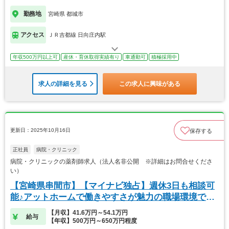
勤務地
宮崎県 都城市
アクセス
ＪＲ吉都線 日向庄内駅
年収500万円以上可
産休・育休取得実績有り
車通勤可
積極採用中
求人の詳細を見る
この求人に興味がある
更新日：2025年10月16日
保存する
正社員
病院・クリニック
病院・クリニックの薬剤師求人（法人名非公開 ※詳細はお問合せくださ
い）
【宮崎県串間市】【マイナビ独占】週休3日も相談可
能♪アットホームで働きやすさが魅力の職場環境で
す。
【月収】41.6万円～54.1万円
給与
【年収】500万円～650万円程度