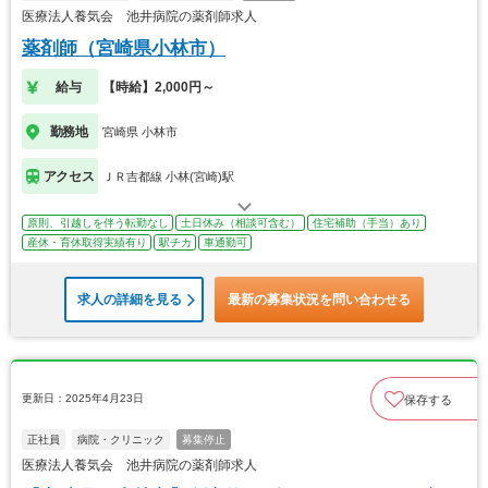
医療法人養気会 池井病院の薬剤師求人
薬剤師（宮崎県小林市）
給与
【時給】2,000円～
勤務地
宮崎県 小林市
アクセス
ＪＲ吉都線 小林(宮崎)駅
原則、引越しを伴う転勤なし
土日休み（相談可含む）
住宅補助（手当）あり
産休・育休取得実績有り
駅チカ
車通勤可
求人の詳細を見る
最新の募集状況を問い合わせる
更新日：2025年4月23日
保存する
正社員
病院・クリニック
募集停止
医療法人養気会 池井病院の薬剤師求人