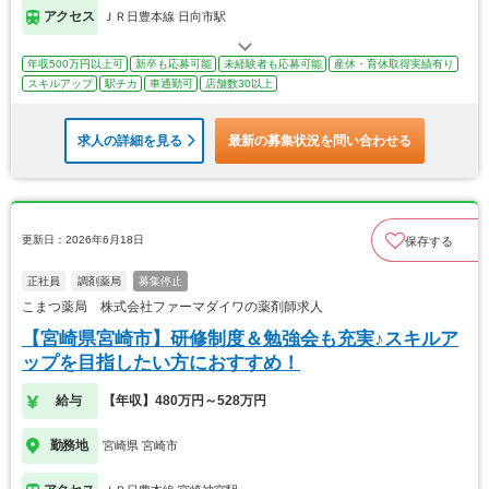
アクセス
ＪＲ日豊本線 日向市駅
年収500万円以上可
新卒も応募可能
未経験者も応募可能
産休・育休取得実績有り
スキルアップ
駅チカ
車通勤可
店舗数30以上
求人の詳細を見る
最新の募集状況を問い合わせる
更新日：2026年6月18日
保存する
正社員
調剤薬局
募集停止
こまつ薬局 株式会社ファーマダイワの薬剤師求人
【宮崎県宮崎市】研修制度＆勉強会も充実♪スキルア
ップを目指したい方におすすめ！
給与
【年収】480万円～528万円
勤務地
宮崎県 宮崎市