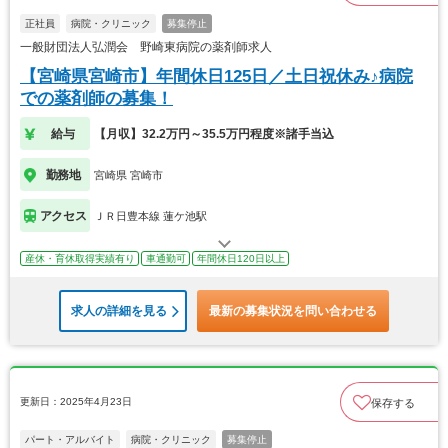
正社員
病院・クリニック
募集停止
一般財団法人弘潤会 野崎東病院の薬剤師求人
【宮崎県宮崎市】年間休日125日／土日祝休み♪病院
での薬剤師の募集！
給与
【月収】32.2万円～35.5万円程度※諸手当込
勤務地
宮崎県 宮崎市
アクセス
ＪＲ日豊本線 蓮ケ池駅
産休・育休取得実績有り
車通勤可
年間休日120日以上
求人の詳細を見る
最新の募集状況を問い合わせる
更新日：2025年4月23日
保存する
パート・アルバイト
病院・クリニック
募集停止