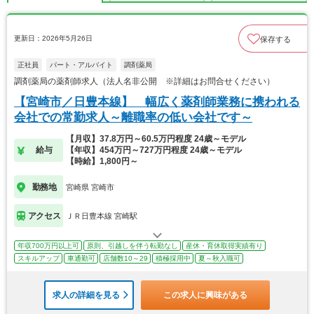
更新日：2026年5月26日
保存する
正社員
パート・アルバイト
調剤薬局
調剤薬局の薬剤師求人（法人名非公開 ※詳細はお問合せください）
【宮崎市／日豊本線】 幅広く薬剤師業務に携われる
会社での常勤求人～離職率の低い会社です～
【月収】37.8万円～60.5万円程度 24歳～モデル
給与
【年収】454万円～727万円程度 24歳～モデル
【時給】1,800円～
勤務地
宮崎県 宮崎市
アクセス
ＪＲ日豊本線 宮崎駅
年収700万円以上可
原則、引越しを伴う転勤なし
産休・育休取得実績有り
スキルアップ
車通勤可
店舗数10～29
積極採用中
夏～秋入職可
求人の詳細を見る
この求人に興味がある