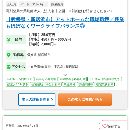
正社員
パート・アルバイト
調剤薬局
調剤薬局の薬剤師求人（法人名非公開 ※詳細はお問合せください）
【愛媛県・新居浜市】アットホームな職場環境／残業
もほぼなくワークライフバランス◎
【月収】25.0万円
給与
【年収】450万円～600万円
【時給】2,000円～
勤務地
愛媛県 新居浜市
アクセス
ＪＲ予讃線(高松－宇和島) 新居浜駅
年収600万円以上可
新卒も応募可能
未経験者も応募可能
土日休み（相談可含む）
残業月10ｈ以下
住宅補助（手当）あり
車通勤可
積極採用中
在宅業務あり
求人の詳細を見る
この求人に興味がある
更新日：2025年4月24日
保存する