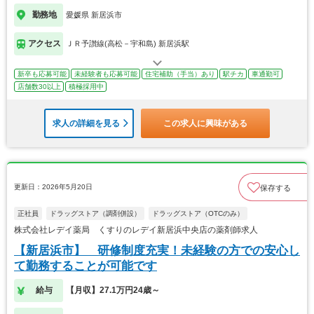
勤務地
愛媛県 新居浜市
アクセス
ＪＲ予讃線(高松－宇和島) 新居浜駅
新卒も応募可能
未経験者も応募可能
住宅補助（手当）あり
駅チカ
車通勤可
店舗数30以上
積極採用中
求人の詳細を見る
この求人に興味がある
更新日：2026年5月20日
保存する
正社員
ドラッグストア（調剤併設）
ドラッグストア（OTCのみ）
株式会社レデイ薬局 くすりのレデイ新居浜中央店の薬剤師求人
【新居浜市】 研修制度充実！未経験の方での安心し
て勤務することが可能です
給与
【月収】27.1万円24歳～