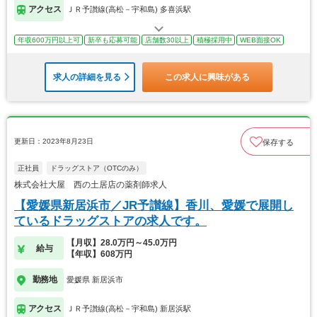
アクセス
ＪＲ予讃線(高松－宇和島) 多喜浜駅
年収600万円以上可
新卒も応募可能
店舗数30以上
積極採用中
WEB面接OK
求人の詳細を見る
この求人に興味がある
更新日：2023年8月23日
保存する
正社員
ドラッグストア（OTCのみ）
株式会社大屋 西の土居店の薬剤師求人
【愛媛県新居浜市／JR予讃線】香川、愛媛で展開し
ているドラッグストアの求人です。
【月収】28.0万円～45.0万円
給与
【年収】608万円
勤務地
愛媛県 新居浜市
アクセス
ＪＲ予讃線(高松－宇和島) 新居浜駅