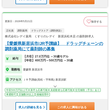
更新日：2026年5月21日
保存する
正社員
調剤薬局
ドラッグストア（調剤併設）
株式会社レデイ薬局 くすりのレデイ 新居浜松木店 の薬剤師求人
【愛媛県新居浜市/JR予讃線】 ドラッグチェーンの
調剤薬局にて薬剤師の募集
【月収】27.0万円位 ～30歳モデル
給与
【年収】400万円～500万円位 ～30歳
勤務地
愛媛県 新居浜市
アクセス
ＪＲ予讃線(高松－宇和島) 新居浜駅
年収500万円以上可
新卒も応募可能
未経験者も応募可能
住宅補助（手当）あり
車通勤可
店舗数30以上
積極採用中
求人の詳細を見る
この求人に興味がある