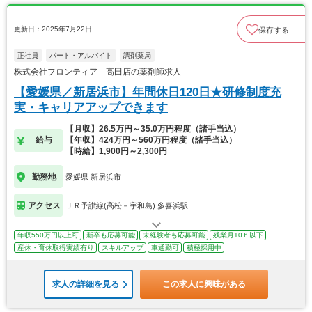
更新日：2025年7月22日
保存する
正社員
パート・アルバイト
調剤薬局
株式会社フロンティア 高田店の薬剤師求人
【愛媛県／新居浜市】年間休日120日★研修制度充
実・キャリアアップできます
【月収】26.5万円～35.0万円程度（諸手当込）
給与
【年収】424万円～560万円程度（諸手当込）
【時給】1,900円～2,300円
勤務地
愛媛県 新居浜市
アクセス
ＪＲ予讃線(高松－宇和島) 多喜浜駅
年収550万円以上可
新卒も応募可能
未経験者も応募可能
残業月10ｈ以下
産休・育休取得実績有り
スキルアップ
車通勤可
積極採用中
求人の詳細を見る
この求人に興味がある