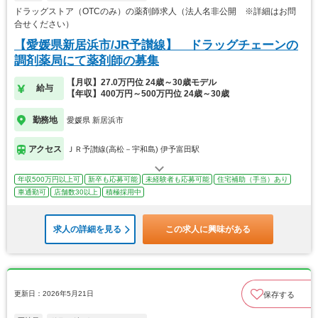
ドラッグストア（OTCのみ）の薬剤師求人（法人名非公開 ※詳細はお問
合せください）
【愛媛県新居浜市/JR予讃線】 ドラッグチェーンの
調剤薬局にて薬剤師の募集
【月収】27.0万円位 24歳～30歳モデル
給与
【年収】400万円～500万円位 24歳～30歳
勤務地
愛媛県 新居浜市
アクセス
ＪＲ予讃線(高松－宇和島) 伊予富田駅
年収500万円以上可
新卒も応募可能
未経験者も応募可能
住宅補助（手当）あり
車通勤可
店舗数30以上
積極採用中
求人の詳細を見る
この求人に興味がある
更新日：2026年5月21日
保存する