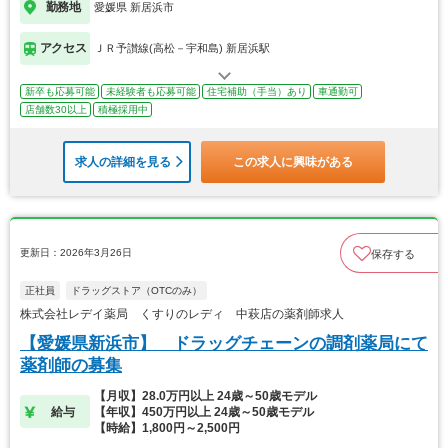
勤務地
愛媛県 新居浜市
アクセス
ＪＲ予讃線(高松－宇和島) 新居浜駅
新卒も応募可能
未経験者も応募可能
住宅補助（手当）あり
車通勤可
店舗数30以上
積極採用中
求人の詳細を見る
この求人に興味がある
更新日：2026年3月26日
保存する
正社員
ドラッグストア（OTCのみ）
株式会社レデイ薬局 くすりのレディ 中萩店の薬剤師求人
【愛媛県新浜市】 ドラッグチェーンの調剤薬局にて
薬剤師の募集
【月収】28.0万円以上 24歳～50歳モデル
給与
【年収】450万円以上 24歳～50歳モデル
【時給】1,800円～2,500円