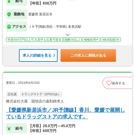
給与
【年収】608万円
勤務地
愛媛県 新居浜市
アクセス
ＪＲ予讃線(高松－宇和島) 多喜浜駅
年収600万円以上可
新卒も応募可能
店舗数30以上
積極採用中
WEB面接OK
求人の詳細を見る
この求人に興味がある
更新日：2023年8月23日
保存する
正社員
ドラッグストア（OTCのみ）
株式会社大屋 国領店の薬剤師求人
【愛媛県新居浜市／JR予讃線】香川、愛媛で展開し
ているドラッグストアの求人です。
【月収】28.0万円～45.0万円
給与
【年収】608万円