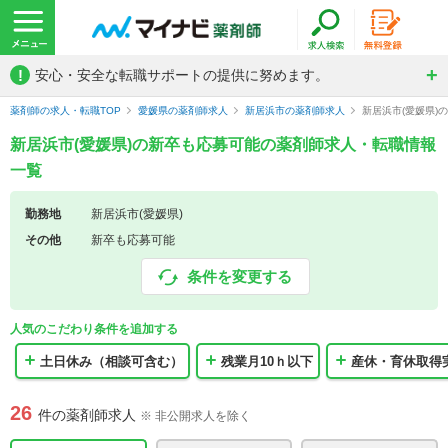
!
安心・安全な転職サポートの提供に努めます。
薬剤師の求人・転職TOP
愛媛県の薬剤師求人
新居浜市の薬剤師求人
新居浜市(愛媛県)
新居浜市(愛媛県)の新卒も応募可能の薬剤師求人・転職情報
一覧
勤務地
新居浜市(愛媛県)
その他
新卒も応募可能
条件を変更する
人気のこだわり条件を追加する
土日休み（相談可含む）
残業月10ｈ以下
産休・育休取得
26
件の薬剤師求人
※ 非公開求人を除く