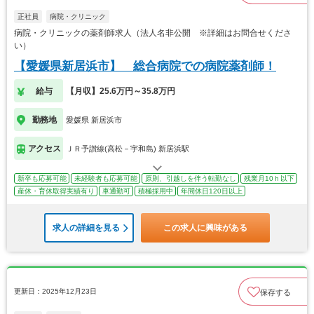
正社員
病院・クリニック
病院・クリニックの薬剤師求人（法人名非公開 ※詳細はお問合せくださ
い）
【愛媛県新居浜市】 総合病院での病院薬剤師！
給与
【月収】25.6万円～35.8万円
勤務地
愛媛県 新居浜市
アクセス
ＪＲ予讃線(高松－宇和島) 新居浜駅
新卒も応募可能
未経験者も応募可能
原則、引越しを伴う転勤なし
残業月10ｈ以下
産休・育休取得実績有り
車通勤可
積極採用中
年間休日120日以上
求人の詳細を見る
この求人に興味がある
更新日：2025年12月23日
保存する