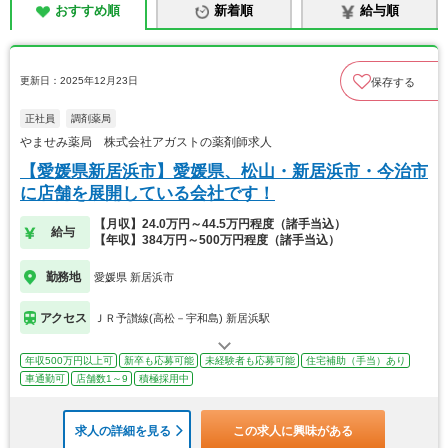
おすすめ順
新着順
給与順
更新日：2025年12月23日
保存する
正社員
調剤薬局
やませみ薬局 株式会社アガストの薬剤師求人
【愛媛県新居浜市】愛媛県、松山・新居浜市・今治市
に店舗を展開している会社です！
【月収】24.0万円～44.5万円程度（諸手当込）
給与
【年収】384万円～500万円程度（諸手当込）
勤務地
愛媛県 新居浜市
アクセス
ＪＲ予讃線(高松－宇和島) 新居浜駅
年収500万円以上可
新卒も応募可能
未経験者も応募可能
住宅補助（手当）あり
車通勤可
店舗数1～9
積極採用中
求人の詳細を見る
この求人に興味がある