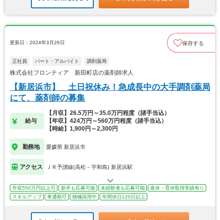
更新日：2024年3月26日
保存する
正社員
パート・アルバイト
調剤薬局
株式会社フロンティア 新田町店の薬剤師求人
【新居浜市】 土日祝休み！急成長中の大手調剤薬局
にて、薬剤師の募集
【月収】26.5万円～35.0万円程度（諸手当込）
給与
【年収】424万円～560万円程度（諸手当込）
【時給】1,900円～2,300円
勤務地
愛媛県 新居浜市
アクセス
ＪＲ予讃線(高松－宇和島) 新居浜駅
年収550万円以上可
新卒も応募可能
未経験者も応募可能
産休・育休取得実績有り
スキルアップ
車通勤可
積極採用中
年間休日120日以上