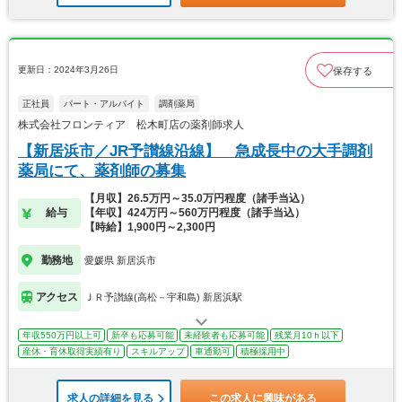
更新日：2024年3月26日
保存する
正社員
パート・アルバイト
調剤薬局
株式会社フロンティア 松木町店の薬剤師求人
【新居浜市／JR予讃線沿線】 急成長中の大手調剤
薬局にて、薬剤師の募集
【月収】26.5万円～35.0万円程度（諸手当込）
給与
【年収】424万円～560万円程度（諸手当込）
【時給】1,900円～2,300円
勤務地
愛媛県 新居浜市
アクセス
ＪＲ予讃線(高松－宇和島) 新居浜駅
年収550万円以上可
新卒も応募可能
未経験者も応募可能
残業月10ｈ以下
産休・育休取得実績有り
スキルアップ
車通勤可
積極採用中
求人の詳細を見る
この求人に興味がある