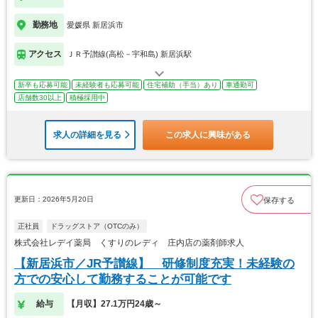
勤務地
愛媛県 新居浜市
アクセス
ＪＲ予讃線(高松－宇和島) 新居浜駅
新卒も応募可能
未経験者も応募可能
住宅補助（手当）あり
車通勤可
店舗数30以上
積極採用中
求人の詳細を見る
この求人に興味がある
更新日：2026年5月20日
保存する
正社員
ドラッグストア（OTCのみ）
株式会社レデイ薬局 くすりのレディ 庄内店の薬剤師求人
【新居浜市／JR予讃線】 研修制度充実！未経験の
方での安心して勤務することが可能です
給与
【月収】27.1万円24歳～