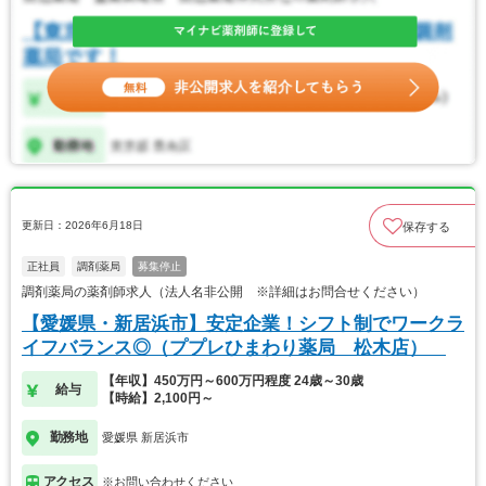
更新日：2026年6月18日
保存する
正社員
調剤薬局
募集停止
調剤薬局の薬剤師求人（法人名非公開 ※詳細はお問合せください）
【愛媛県・新居浜市】安定企業！シフト制でワークラ
イフバランス◎（ププレひまわり薬局 松木店）
【年収】450万円～600万円程度 24歳～30歳
給与
【時給】2,100円～
勤務地
愛媛県 新居浜市
アクセス
※お問い合わせください