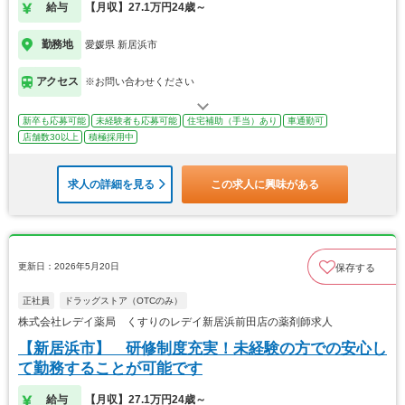
給与
【月収】27.1万円24歳～
勤務地
愛媛県 新居浜市
アクセス
※お問い合わせください
新卒も応募可能
未経験者も応募可能
住宅補助（手当）あり
車通勤可
店舗数30以上
積極採用中
求人の詳細を見る
この求人に興味がある
更新日：2026年5月20日
保存する
正社員
ドラッグストア（OTCのみ）
株式会社レデイ薬局 くすりのレデイ新居浜前田店の薬剤師求人
【新居浜市】 研修制度充実！未経験の方での安心し
て勤務することが可能です
給与
【月収】27.1万円24歳～