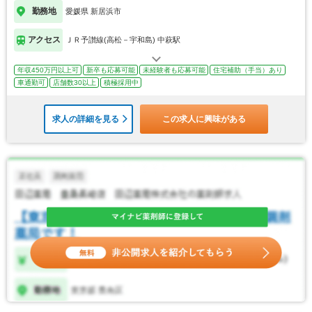
勤務地
愛媛県 新居浜市
アクセス
ＪＲ予讃線(高松－宇和島) 中萩駅
年収450万円以上可
新卒も応募可能
未経験者も応募可能
住宅補助（手当）あり
車通勤可
店舗数30以上
積極採用中
求人の詳細を見る
この求人に興味がある