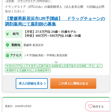
正社員
ドラッグストア（OTCのみ）
ドラッグストア（OTCのみ）の薬剤師求人（法人名非公開 ※詳細はお問
合せください）
【愛媛県新居浜市/JR予讃線】 ドラッグチェーンの
調剤薬局にて薬剤師の募集
【月収】27.0万円位 24歳～30歳モデル
給与
【年収】400万円～500万円位 24歳～30歳
勤務地
愛媛県 新居浜市
アクセス
ＪＲ予讃線(高松－宇和島) 新居浜駅
年収500万円以上可
新卒も応募可能
未経験者も応募可能
住宅補助（手当）あり
車通勤可
店舗数30以上
積極採用中
求人の詳細を見る
この求人に興味がある
更新日：2026年1月9日
保存する