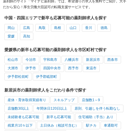
薬剤師のサイト「マイナビ薬剤師」では、希望通りの求人を無料でご紹介。大手
だから安心！厚生労働大臣認可の転職支援サービスです。
中国・四国エリアで新卒も応募可能の薬剤師求人を探す
岡山
広島
鳥取
島根
山口
香川
徳島
愛媛
高知
愛媛県の新卒も応募可能の薬剤師求人を市区町村で探す
松山市
今治市
宇和島市
八幡浜市
新居浜市
西条市
大洲市
伊予市
四国中央市
西予市
東温市
伊予郡松前町
伊予郡砥部町
新居浜市の薬剤師求人をこだわり条件で探す
産休・育休取得実績有り
スキルアップ
店舗数1～9
店舗数30以上
年間休日120日以上
原則、引越しを伴う転勤なし
未経験者も応募可能
新卒も応募可能
住宅補助（手当）あり
残業月10ｈ以下
土日休み（相談可含む）
駅チカ
車通勤可