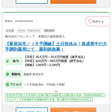
更新日：2026年5月26日
保存する
正社員
パート・アルバイト
調剤薬局
株式会社フロンティア 本郷店の薬剤師求人
【新居浜市／ＪＲ予讃線】土日祝休み！急成長中の大
手調剤薬局にて、薬剤師急募！
【月収】26.5万円～35.0万円程度（諸手当込）
給与
【年収】424万円～560万円程度（諸手当込）
【時給】1,900円～2,300円
勤務地
愛媛県 新居浜市
アクセス
ＪＲ予讃線(高松－宇和島) 中萩駅
年収550万円以上可
新卒も応募可能
未経験者も応募可能
産休・育休取得実績有り
スキルアップ
車通勤可
積極採用中
夏～秋入職可
年間休日120日以上