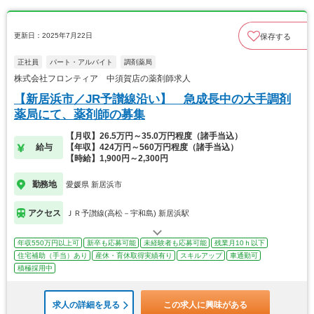
更新日：2025年7月22日
保存する
正社員
パート・アルバイト
調剤薬局
株式会社フロンティア 中須賀店の薬剤師求人
【新居浜市／JR予讃線沿い】 急成長中の大手調剤
薬局にて、薬剤師の募集
【月収】26.5万円～35.0万円程度（諸手当込）
給与
【年収】424万円～560万円程度（諸手当込）
【時給】1,900円～2,300円
勤務地
愛媛県 新居浜市
アクセス
ＪＲ予讃線(高松－宇和島) 新居浜駅
年収550万円以上可
新卒も応募可能
未経験者も応募可能
残業月10ｈ以下
住宅補助（手当）あり
産休・育休取得実績有り
スキルアップ
車通勤可
積極採用中
求人の詳細を見る
この求人に興味がある