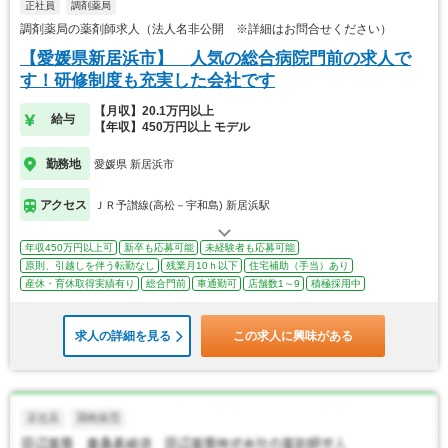
正社員
調剤薬局
調剤薬局の薬剤師求人（法人名非公開 ※詳細はお問合せください）
【愛媛県新居浜市】 人気の総合病院門前の求人で
す！研修制度も充実した会社です
【月収】20.1万円以上
給与
【年収】450万円以上 モデル
勤務地
愛媛県 新居浜市
アクセス
ＪＲ予讃線(高松－宇和島) 新居浜駅
年収450万円以上可
新卒も応募可能
未経験者も応募可能
原則、引越しを伴う転勤なし
残業月10ｈ以下
住宅補助（手当）あり
産休・育休取得実績有り
総合門前
車通勤可
店舗数1～9
積極採用中
求人の詳細を見る
この求人に興味がある