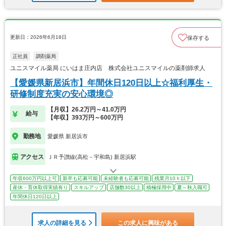
更新日：2026年6月18日
保存する
正社員
調剤薬局
ユニスマイル薬局 にいはま庄内店 株式会社ユニスマイルの薬剤師求人
【愛媛県新居浜市】年間休日120日以上☆福利厚生・
研修制度充実の安心環境◎
【月収】26.2万円～41.0万円
給与
【年収】393万円～600万円
勤務地
愛媛県 新居浜市
アクセス
ＪＲ予讃線(高松－宇和島) 新居浜駅
年収600万円以上可
新卒も応募可能
未経験者も応募可能
残業月10ｈ以下
産休・育休取得実績有り
スキルアップ
店舗数30以上
積極採用中
夏～秋入職可
年間休日120日以上
求人の詳細を見る
この求人に興味がある