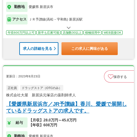
勤務地
愛媛県 新居浜市
アクセス
ＪＲ予讃線(高松－宇和島) 新居浜駅
年収600万円以上可
新卒も応募可能
店舗数30以上
積極採用中
WEB面接OK
求人の詳細を見る
この求人に興味がある
更新日：2023年8月23日
保存する
正社員
ドラッグストア（OTCのみ）
株式会社大屋 新居浜元塚店の薬剤師求人
【愛媛県新居浜市／JR予讃線】香川、愛媛で展開し
ているドラッグストアの求人です。
【月収】28.0万円～45.0万円
給与
【年収】608万円
勤務地
愛媛県 新居浜市