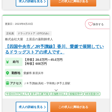
求人の詳細を見る
この求人に興味がある
更新日：2023年8月23日
保存する
正社員
ドラッグストア（OTCのみ）
株式会社大屋 土居店の薬剤師求人
【四国中央市／JR予讃線】香川、愛媛で展開してい
るドラッグストアの求人です。
【月収】28.0万円～45.0万円
給与
【年収】608万円
勤務地
愛媛県 新居浜市
アクセス
ＪＲ予讃線(高松－宇和島) 伊予土居駅
年収600万円以上可
新卒も応募可能
店舗数30以上
積極採用中
WEB面接OK
求人の詳細を見る
この求人に興味がある