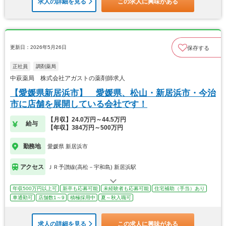
求人の詳細を見る
この求人に興味がある
更新日：2026年5月26日
保存する
正社員
調剤薬局
中萩薬局 株式会社アガストの薬剤師求人
【愛媛県新居浜市】 愛媛県、松山・新居浜市・今治
市に店舗を展開している会社です！
【月収】24.0万円～44.5万円
給与
【年収】384万円～500万円
勤務地
愛媛県 新居浜市
アクセス
ＪＲ予讃線(高松－宇和島) 新居浜駅
年収500万円以上可
新卒も応募可能
未経験者も応募可能
住宅補助（手当）あり
車通勤可
店舗数1～9
積極採用中
夏～秋入職可
求人の詳細を見る
この求人に興味がある