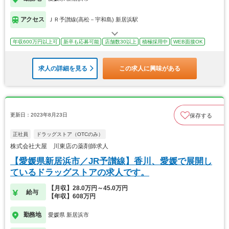
アクセス
ＪＲ予讃線(高松－宇和島) 新居浜駅
年収600万円以上可
新卒も応募可能
店舗数30以上
積極採用中
WEB面接OK
求人の詳細を見る
この求人に興味がある
更新日：2023年8月23日
保存する
正社員
ドラッグストア（OTCのみ）
株式会社大屋 川東店の薬剤師求人
【愛媛県新居浜市／JR予讃線】香川、愛媛で展開し
ているドラッグストアの求人です。
【月収】28.0万円～45.0万円
給与
【年収】608万円
勤務地
愛媛県 新居浜市