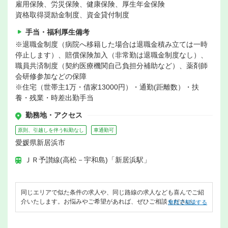
雇用保険、労災保険、健康保険、厚生年金保険
資格取得奨励金制度、資金貸付制度
手当・福利厚生備考
※退職金制度（病院へ移籍した場合は退職金積み立ては一時
停止します）、賠償保険加入（非常勤は退職金制度なし）、
職員共済制度（契約医療機関自己負担分補助など）、薬剤師
会研修参加などの保障
※住宅（世帯主1万・借家13000円）・通勤(距離数）・扶
養・残業・時差出勤手当
勤務地・アクセス
原則、引越しを伴う転勤なし
車通勤可
愛媛県新居浜市
ＪＲ予讃線(高松－宇和島)「新居浜駅」
同じエリアで似た条件の求人や、同じ路線の求人なども喜んでご紹
介いたします。お悩みやご希望があれば、ぜひご相談ください。
無料で相談する