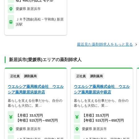
収】450万円以上 モデル
愛媛県 新居浜市
ＪＲ予讃線(高松－宇和島) 新居
浜駅
最近見た薬剤師求人をもっと見る
新居浜市(愛媛県)エリアの薬剤師求人
正社員
調剤薬局
正社員
調剤薬局
ウエルシア薬局株式会社 ウエル
ウエルシア薬局株式会社 ウエル
シア薬局新居浜坂井店
シア薬局新居浜中萩店
暮らしを支える仕事だから、自分の
暮らしを支える仕事だから、自分の
暮らしも大切に。業…
暮らしも大切に。業…
【月収】33.5万円
【月収】33.5万円
【年収】515万円～650万円
【年収】515万円～650万円
愛媛県 新居浜市
愛媛県 新居浜市