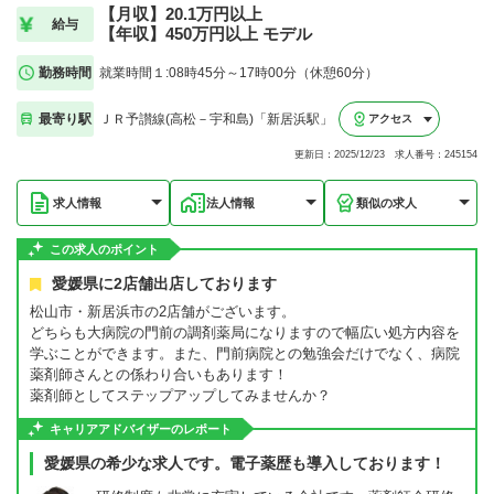
【月収】20.1万円以上
給与
【年収】450万円以上 モデル
勤務時間
就業時間１:08時45分～17時00分（休憩60分）
最寄り駅
ＪＲ予讃線(高松－宇和島)「新居浜駅」
アクセス
更新日：2025/12/23 求人番号：245154
求人情報
法人情報
類似の求人
この求人のポイント
愛媛県に2店舗出店しております
松山市・新居浜市の2店舗がございます。
どちらも大病院の門前の調剤薬局になりますので幅広い処方内容を
学ぶことができます。また、門前病院との勉強会だけでなく、病院
薬剤師さんとの係わり合いもあります！
薬剤師としてステップアップしてみませんか？
キャリアアドバイザーのレポート
愛媛県の希少な求人です。電子薬歴も導入しております！