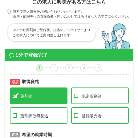
この求人に興味がある方はこちら
無料で求人情報をお問い合わせいただけます。
薬局・病院等への直接応募・問い合わせではありませんのでご安心ください。
マイナビ薬剤師ご登録後、担当のアドバイザーより
この求人についてご案内差し上げます！
1分で登録完了
1
2
3
4
5
取得資格
必須
必須
薬剤師
認定薬剤師
薬剤師取得見込
登録販売者
取得予定年
希望の就業時期
必須
任意