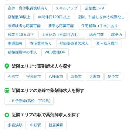
産休・育休取得実績有り
スキルアップ
店舗数1～9
店舗数30以上
年間休日120日以上
原則、引越しを伴う転勤なし
未経験者も応募可能
新卒も応募可能
住宅補助（手当）あり
残業月10ｈ以下
土日休み（相談可含む）
総合門前
駅チカ
車通勤可
在宅業務あり
登録販売者の求人
夏～秋入職可
積極採用中の求人
WEB面接OK
近隣エリアで薬剤師求人を探す
今治市
宇和島市
八幡浜市
西条市
大洲市
伊予市
近隣エリアの路線で薬剤師求人を探す
ＪＲ予讃線(高松－宇和島)
近隣エリアの駅で薬剤師求人を探す
多喜浜駅
中萩駅
新居浜駅