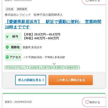
保存する
正社員
調剤薬局
株式会社レフピック 松神子店の薬剤師求人
【愛媛県新居浜市】 駅近で通勤に便利♪ 営業時間
18時までです
【月収】29.0万円～45.0万円
給与
【年収】440万円～600万円
勤務地
愛媛県 新居浜市
アクセス
ＪＲ予讃線(高松－宇和島) 多喜浜駅
年収600万円以上可
未経験者も応募可能
車通勤可
積極採用中
求人の詳細を見る
この求人に興味がある
更新日：2023年8月23日
保存する