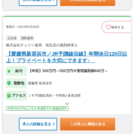
更新日：2023年5月30日
保存する
正社員
調剤薬局
株式会社チェリー薬局 垣生店の薬剤師求人
【愛媛県新居浜市／JR予讃線沿線】年間休日120日以
上！プライベートを大切にできます♪
給与
【年収】500万円～550万円※管理薬剤師600万～
勤務地
愛媛県 新居浜市
アクセス
ＪＲ予讃線(高松－宇和島) 多喜浜駅
年収550万円以上可
車通勤可
積極採用中
求人の詳細を見る
この求人に興味がある