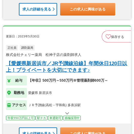
求人の詳細を見る
この求人に興味がある
更新日：2023年5月30日
保存する
正社員
調剤薬局
株式会社チェリー薬局 松神子店の薬剤師求人
【愛媛県新居浜市／JR予讃線沿線】年間休日120日以
上！プライベートを大切にできます♪
給与
【年収】500万円～550万円※管理薬剤師600万～
勤務地
愛媛県 新居浜市
アクセス
ＪＲ予讃線(高松－宇和島) 多喜浜駅
年収550万円以上可
駅チカ
車通勤可
積極採用中
求人の詳細を見る
この求人に興味がある