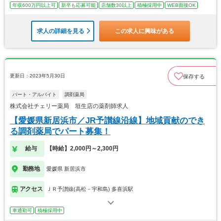
年収600万円以上可
新卒も応募可能
店舗数30以上
積極採用中
WEB面接OK
求人の詳細を見る
この求人に興味がある
更新日：2023年5月30日
保存する
パート・アルバイト
調剤薬局
株式会社チェリー薬局 垣生店の薬剤師求人
【愛媛県新居浜市／JR予讃線沿線】地域貢献のでき
る調剤薬局でパート募集！
給与
【時給】2,000円～2,300円
勤務地
愛媛県 新居浜市
アクセス
ＪＲ予讃線(高松－宇和島) 多喜浜駅
車通勤可
積極採用中