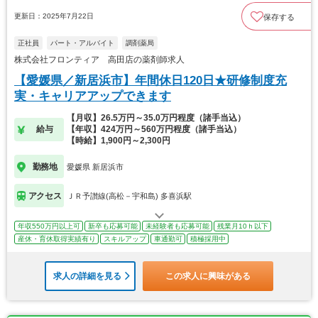
更新日：2025年7月22日
保存する
正社員
パート・アルバイト
調剤薬局
株式会社フロンティア 高田店の薬剤師求人
【愛媛県／新居浜市】年間休日120日★研修制度充
実・キャリアアップできます
【月収】26.5万円～35.0万円程度（諸手当込）
給与
【年収】424万円～560万円程度（諸手当込）
【時給】1,900円～2,300円
勤務地
愛媛県 新居浜市
アクセス
ＪＲ予讃線(高松－宇和島) 多喜浜駅
年収550万円以上可
新卒も応募可能
未経験者も応募可能
残業月10ｈ以下
産休・育休取得実績有り
スキルアップ
車通勤可
積極採用中
求人の詳細を見る
この求人に興味がある