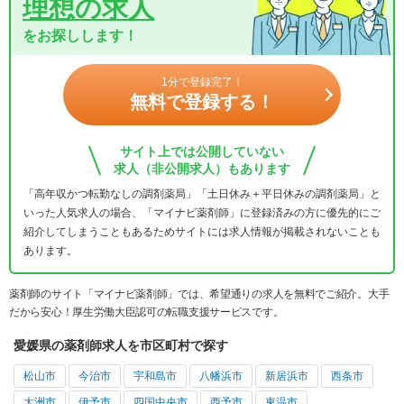
理想の求人
をお探しします！
1分で登録完了！
無料で登録する！
サイト上では公開していない
求人（非公開求人）もあります
「高年収かつ転勤なしの調剤薬局」「土日休み＋平日休みの調剤薬局」と
いった人気求人の場合、「マイナビ薬剤師」に登録済みの方に優先的にご
紹介してしまうこともあるためサイトには求人情報が掲載されないことも
あります。
薬剤師のサイト「マイナビ薬剤師」では、希望通りの求人を無料でご紹介。大手
だから安心！厚生労働大臣認可の転職支援サービスです。
愛媛県の薬剤師求人を市区町村で探す
松山市
今治市
宇和島市
八幡浜市
新居浜市
西条市
大洲市
伊予市
四国中央市
西予市
東温市