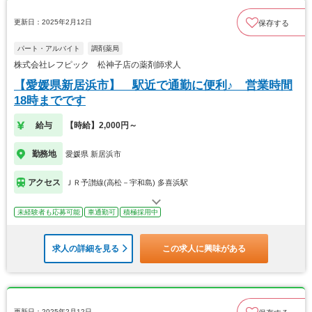
更新日：2025年2月12日
保存する
パート・アルバイト
調剤薬局
株式会社レフピック 松神子店の薬剤師求人
【愛媛県新居浜市】 駅近で通勤に便利♪ 営業時間
18時までです
給与
【時給】2,000円～
勤務地
愛媛県 新居浜市
アクセス
ＪＲ予讃線(高松－宇和島) 多喜浜駅
未経験者も応募可能
車通勤可
積極採用中
求人の詳細を見る
この求人に興味がある
更新日：2025年2月12日