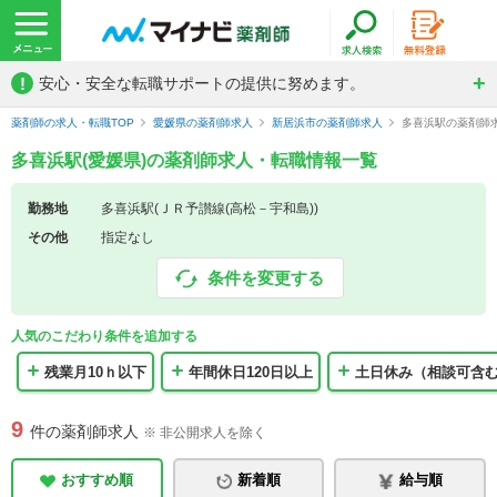
!
安心・安全な転職サポートの提供に努めます。
薬剤師の求人・転職TOP
愛媛県の薬剤師求人
新居浜市の薬剤師求人
多喜浜駅の薬剤師
多喜浜駅(愛媛県)の薬剤師求人・転職情報一覧
勤務地
多喜浜駅(ＪＲ予讃線(高松－宇和島))
その他
指定なし
条件を変更する
人気のこだわり条件を追加する
残業月10ｈ以下
年間休日120日以上
土日休み（相談可含
9
件の薬剤師求人
※ 非公開求人を除く
おすすめ順
新着順
給与順