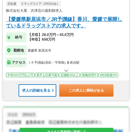
正社員
ドラッグストア（OTCのみ）
株式会社大屋 沢津店の薬剤師求人
【愛媛県新居浜市／JR予讃線】香川、愛媛で展開し
ているドラッグストアの求人です。
【月収】28.0万円～45.0万円
給与
【年収】608万円
勤務地
愛媛県 新居浜市
アクセス
ＪＲ予讃線(高松－宇和島) 多喜浜駅
年収600万円以上可
新卒も応募可能
店舗数30以上
積極採用中
WEB面接OK
求人の詳細を見る
この求人に興味がある