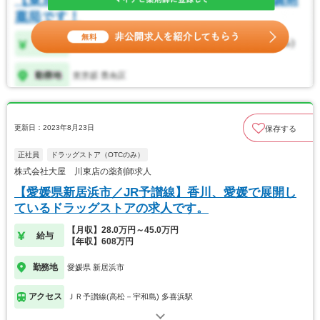
更新日：2023年8月23日
保存する
正社員
ドラッグストア（OTCのみ）
株式会社大屋 川東店の薬剤師求人
【愛媛県新居浜市／JR予讃線】香川、愛媛で展開し
ているドラッグストアの求人です。
【月収】28.0万円～45.0万円
給与
【年収】608万円
勤務地
愛媛県 新居浜市
アクセス
ＪＲ予讃線(高松－宇和島) 多喜浜駅