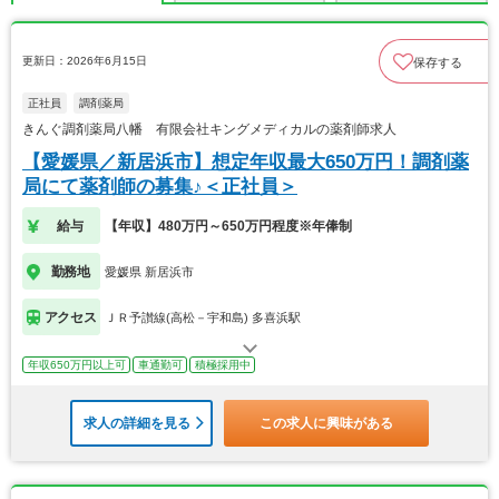
更新日：2026年6月15日
保存する
正社員
調剤薬局
きんぐ調剤薬局八幡 有限会社キングメディカルの薬剤師求人
【愛媛県／新居浜市】想定年収最大650万円！調剤薬
局にて薬剤師の募集♪＜正社員＞
給与
【年収】480万円～650万円程度※年俸制
勤務地
愛媛県 新居浜市
アクセス
ＪＲ予讃線(高松－宇和島) 多喜浜駅
年収650万円以上可
車通勤可
積極採用中
求人の詳細を見る
この求人に興味がある