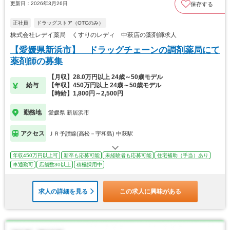
更新日：2026年3月26日
保存する
正社員
ドラッグストア（OTCのみ）
株式会社レデイ薬局 くすりのレディ 中萩店の薬剤師求人
【愛媛県新浜市】 ドラッグチェーンの調剤薬局にて
薬剤師の募集
【月収】28.0万円以上 24歳～50歳モデル
給与
【年収】450万円以上 24歳～50歳モデル
【時給】1,800円～2,500円
勤務地
愛媛県 新居浜市
アクセス
ＪＲ予讃線(高松－宇和島) 中萩駅
年収450万円以上可
新卒も応募可能
未経験者も応募可能
住宅補助（手当）あり
車通勤可
店舗数30以上
積極採用中
求人の詳細を見る
この求人に興味がある