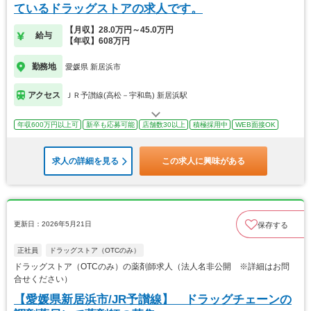
ているドラッグストアの求人です。
【月収】28.0万円～45.0万円
給与
【年収】608万円
勤務地
愛媛県 新居浜市
アクセス
ＪＲ予讃線(高松－宇和島) 新居浜駅
年収600万円以上可
新卒も応募可能
店舗数30以上
積極採用中
WEB面接OK
求人の詳細を見る
この求人に興味がある
更新日：2026年5月21日
保存する
正社員
ドラッグストア（OTCのみ）
ドラッグストア（OTCのみ）の薬剤師求人（法人名非公開 ※詳細はお問
合せください）
【愛媛県新居浜市/JR予讃線】 ドラッグチェーンの