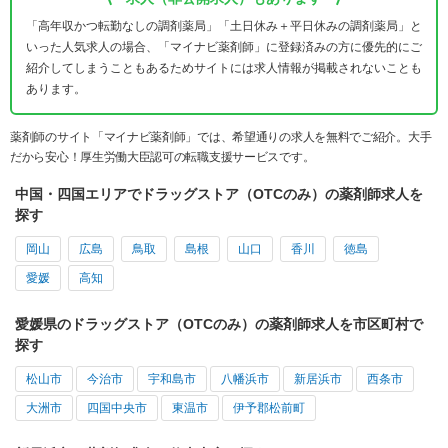
「高年収かつ転勤なしの調剤薬局」「土日休み＋平日休みの調剤薬局」と
いった人気求人の場合、「マイナビ薬剤師」に登録済みの方に優先的にご
紹介してしまうこともあるためサイトには求人情報が掲載されないことも
あります。
薬剤師のサイト「マイナビ薬剤師」では、希望通りの求人を無料でご紹介。大手
だから安心！厚生労働大臣認可の転職支援サービスです。
中国・四国エリアでドラッグストア（OTCのみ）の薬剤師求人を
探す
岡山
広島
鳥取
島根
山口
香川
徳島
愛媛
高知
愛媛県のドラッグストア（OTCのみ）の薬剤師求人を市区町村で
探す
松山市
今治市
宇和島市
八幡浜市
新居浜市
西条市
大洲市
四国中央市
東温市
伊予郡松前町