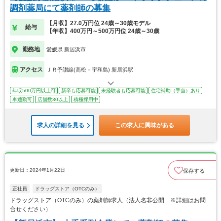
調剤薬局にて薬剤師の募集
【月収】27.0万円位 24歳～30歳モデル
給与
【年収】400万円～500万円位 24歳～30歳
勤務地
愛媛県 新居浜市
アクセス
ＪＲ予讃線(高松－宇和島) 新居浜駅
年収500万円以上可
新卒も応募可能
未経験者も応募可能
住宅補助（手当）あり
車通勤可
店舗数30以上
積極採用中
求人の詳細を見る
この求人に興味がある
更新日：2024年1月22日
保存する
正社員
ドラッグストア（OTCのみ）
ドラッグストア（OTCのみ）の薬剤師求人（法人名非公開 ※詳細はお問
合せください）