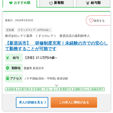
おすすめ順
新着順
給与順
更新日：2026年5月20日
保存する
正社員
ドラッグストア（OTCのみ）
株式会社レデイ薬局 くすりのレディ 新居浜店の薬剤師求人
【新居浜市】 研修制度充実！未経験の方での安心し
て勤務することが可能です
給与
【月収】27.1万円24歳～
勤務地
愛媛県 新居浜市
アクセス
ＪＲ予讃線(高松－宇和島) 新居浜駅
未経験者も応募可能
住宅補助（手当）あり
車通勤可
店舗数30以上
積極採用中
求人の詳細を見る
この求人に興味がある