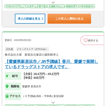
年収600万円以上可
新卒も応募可能
店舗数30以上
積極採用中
WEB面接OK
求人の詳細を見る
この求人に興味がある
更新日：2023年8月23日
保存する
正社員
ドラッグストア（OTCのみ）
株式会社大屋 新居浜元塚店の薬剤師求人
【愛媛県新居浜市／JR予讃線】香川、愛媛で展開し
ているドラッグストアの求人です。
【月収】28.0万円～45.0万円
給与
【年収】608万円
勤務地
愛媛県 新居浜市
アクセス
ＪＲ予讃線(高松－宇和島) 新居浜駅