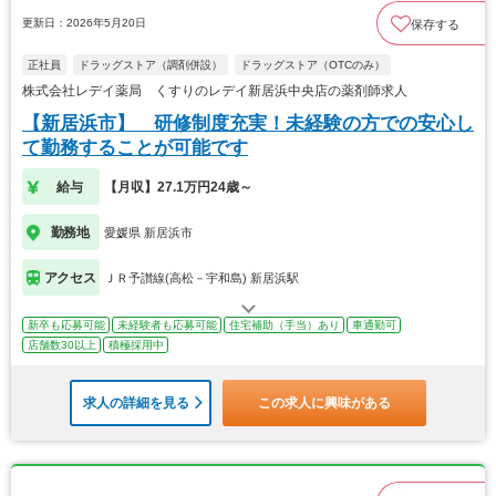
更新日：2026年5月20日
保存する
正社員
ドラッグストア（調剤併設）
ドラッグストア（OTCのみ）
株式会社レデイ薬局 くすりのレデイ新居浜中央店の薬剤師求人
【新居浜市】 研修制度充実！未経験の方での安心し
て勤務することが可能です
給与
【月収】27.1万円24歳～
勤務地
愛媛県 新居浜市
アクセス
ＪＲ予讃線(高松－宇和島) 新居浜駅
新卒も応募可能
未経験者も応募可能
住宅補助（手当）あり
車通勤可
店舗数30以上
積極採用中
求人の詳細を見る
この求人に興味がある