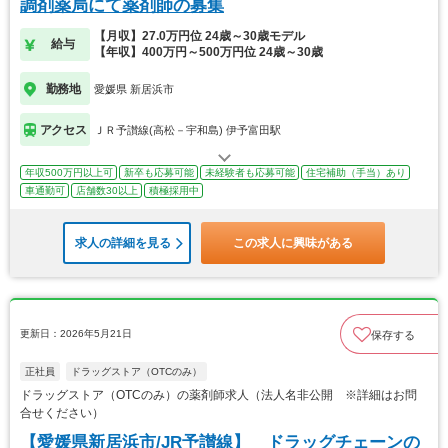
調剤薬局にて薬剤師の募集
【月収】27.0万円位 24歳～30歳モデル
給与
【年収】400万円～500万円位 24歳～30歳
勤務地
愛媛県 新居浜市
アクセス
ＪＲ予讃線(高松－宇和島) 伊予富田駅
年収500万円以上可
新卒も応募可能
未経験者も応募可能
住宅補助（手当）あり
車通勤可
店舗数30以上
積極採用中
求人の詳細を見る
この求人に興味がある
更新日：2026年5月21日
保存する
正社員
ドラッグストア（OTCのみ）
ドラッグストア（OTCのみ）の薬剤師求人（法人名非公開 ※詳細はお問
合せください）
【愛媛県新居浜市/JR予讃線】 ドラッグチェーンの