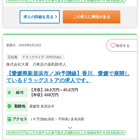
年収600万円以上可
新卒も応募可能
店舗数30以上
積極採用中
WEB面接OK
求人の詳細を見る
この求人に興味がある
更新日：2023年8月23日
保存する
正社員
ドラッグストア（OTCのみ）
株式会社大屋 川東店の薬剤師求人
【愛媛県新居浜市／JR予讃線】香川、愛媛で展開し
ているドラッグストアの求人です。
【月収】28.0万円～45.0万円
給与
【年収】608万円
勤務地
愛媛県 新居浜市
アクセス
ＪＲ予讃線(高松－宇和島) 多喜浜駅
年収600万円以上可
新卒も応募可能
店舗数30以上
積極採用中
WEB面接OK