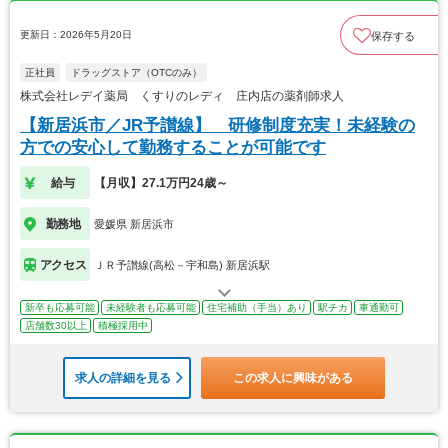
更新日：2026年5月20日
保存する
正社員
ドラッグストア（OTCのみ）
株式会社レデイ薬局 くすりのレディ 庄内店の薬剤師求人
【新居浜市／JR予讃線】 研修制度充実！未経験の
方での安心して勤務することが可能です
給与
【月収】27.1万円24歳～
勤務地
愛媛県 新居浜市
アクセス
ＪＲ予讃線(高松－宇和島) 新居浜駅
新卒も応募可能
未経験者も応募可能
住宅補助（手当）あり
駅チカ
車通勤可
店舗数30以上
積極採用中
求人の詳細を見る
この求人に興味がある