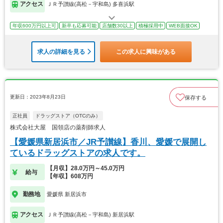
アクセス
ＪＲ予讃線(高松－宇和島) 多喜浜駅
年収600万円以上可
新卒も応募可能
店舗数30以上
積極採用中
WEB面接OK
求人の詳細を見る
この求人に興味がある
更新日：2023年8月23日
保存する
正社員
ドラッグストア（OTCのみ）
株式会社大屋 国領店の薬剤師求人
【愛媛県新居浜市／JR予讃線】香川、愛媛で展開し
ているドラッグストアの求人です。
【月収】28.0万円～45.0万円
給与
【年収】608万円
勤務地
愛媛県 新居浜市
アクセス
ＪＲ予讃線(高松－宇和島) 新居浜駅