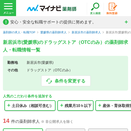
!
安心・安全な転職サポートの提供に努めます。
薬剤師の求人・転職TOP
愛媛県の薬剤師求人
新居浜市の薬剤師求人
新居浜市(愛媛県)
新居浜市(愛媛県)のドラッグストア（OTCのみ）の薬剤師求
人・転職情報一覧
勤務地
新居浜市(愛媛県)
その他
ドラッグストア（OTCのみ）
条件を変更する
人気のこだわり条件を追加する
土日休み（相談可含む）
残業月10ｈ以下
産休・育休取得
14
件の薬剤師求人
※ 非公開求人を除く