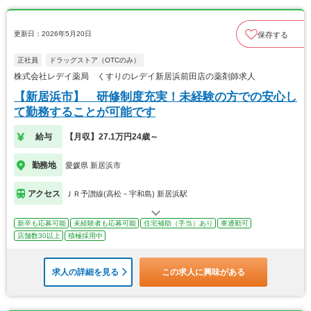
更新日：2026年5月20日
保存する
正社員
ドラッグストア（OTCのみ）
株式会社レデイ薬局 くすりのレデイ新居浜前田店の薬剤師求人
【新居浜市】 研修制度充実！未経験の方での安心し
て勤務することが可能です
給与
【月収】27.1万円24歳～
勤務地
愛媛県 新居浜市
アクセス
ＪＲ予讃線(高松－宇和島) 新居浜駅
新卒も応募可能
未経験者も応募可能
住宅補助（手当）あり
車通勤可
店舗数30以上
積極採用中
求人の詳細を見る
この求人に興味がある