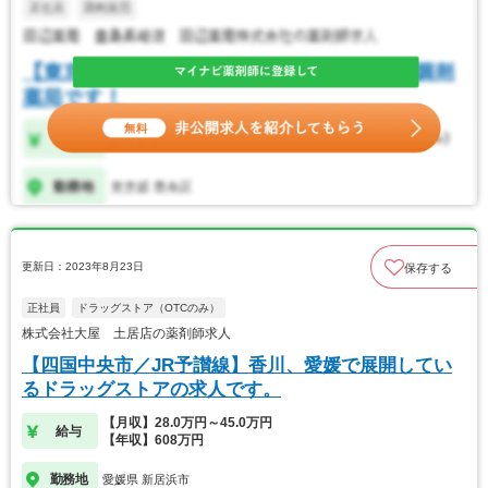
更新日：2023年8月23日
保存する
正社員
ドラッグストア（OTCのみ）
株式会社大屋 土居店の薬剤師求人
【四国中央市／JR予讃線】香川、愛媛で展開してい
るドラッグストアの求人です。
【月収】28.0万円～45.0万円
給与
【年収】608万円
勤務地
愛媛県 新居浜市