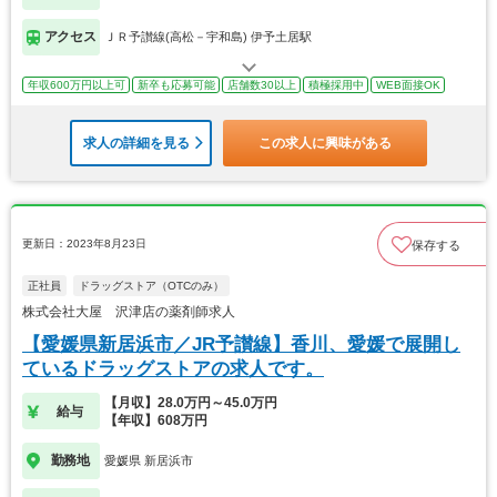
アクセス
ＪＲ予讃線(高松－宇和島) 伊予土居駅
年収600万円以上可
新卒も応募可能
店舗数30以上
積極採用中
WEB面接OK
求人の詳細を見る
この求人に興味がある
更新日：2023年8月23日
保存する
正社員
ドラッグストア（OTCのみ）
株式会社大屋 沢津店の薬剤師求人
【愛媛県新居浜市／JR予讃線】香川、愛媛で展開し
ているドラッグストアの求人です。
【月収】28.0万円～45.0万円
給与
【年収】608万円
勤務地
愛媛県 新居浜市