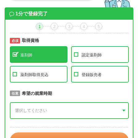
1分で登録完了
1
2
3
4
5
取得資格
必須
必須
薬剤師
認定薬剤師
薬剤師取得見込
登録販売者
取得予定年
希望の就業時期
必須
任意
年 3月