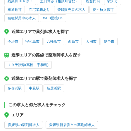
残業月10ｈ以下
土日休み（相談可含む）
総合門前
駅チカ
車通勤可
在宅業務あり
登録販売者の求人
夏～秋入職可
積極採用中の求人
WEB面接OK
近隣エリアで薬剤師求人を探す
今治市
宇和島市
八幡浜市
西条市
大洲市
伊予市
近隣エリアの路線で薬剤師求人を探す
ＪＲ予讃線(高松－宇和島)
近隣エリアの駅で薬剤師求人を探す
多喜浜駅
中萩駅
新居浜駅
この求人と似た求人をチェック
エリア
愛媛県の薬剤師求人
愛媛県新居浜市の薬剤師求人