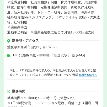
※退職金制度、社員買物割引制度、育児休暇制度、介護休暇
制度、財形貯蓄制度、定期健康診断実施、資格取得奨励制
度、新入社員研修、トレーニー研修、店長研修、海外研修、
社外研修機関(ペガサスクラブ、日本リテイル研究所)への派遣
等、社宅制度
※薬種商手当
通勤手当補足：※通勤距離数に応じて月額15,000円迄支給
勤務地・アクセス
愛媛県新居浜市国領1丁目1826-5
ＪＲ予讃線(高松－宇和島)「新居浜駅」 徒歩44分
同じエリアで似た条件の求人や、同じ路線の求人なども喜んでご紹
介いたします。お悩みやご希望があれば、ぜひご相談ください。
無料で相談する
勤務時間
就業時間１:10時00分～23時00分（休憩60分）
※1日8時間労働、ローテーション勤務、店舗により開店・閉