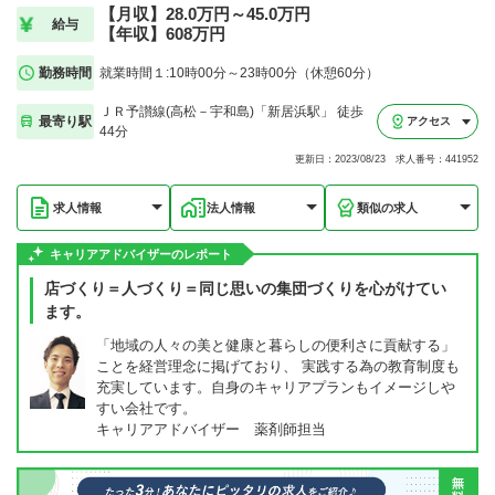
【月収】28.0万円～45.0万円
給与
【年収】608万円
勤務時間
就業時間１:10時00分～23時00分（休憩60分）
ＪＲ予讃線(高松－宇和島)「新居浜駅」 徒歩
最寄り駅
アクセス
44分
更新日：2023/08/23 求人番号：441952
求人情報
法人情報
類似の求人
キャリアアドバイザーのレポート
店づくり＝人づくり＝同じ思いの集団づくりを心がけてい
ます。
「地域の人々の美と健康と暮らしの便利さに貢献する」
ことを経営理念に掲げており、 実践する為の教育制度も
充実しています。自身のキャリアプランもイメージしや
すい会社です。
キャリアアドバイザー 薬剤師担当