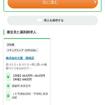
次に進む
求人を保存する
最近見た薬剤師求人
正社員
ドラッグストア（OTCのみ）
株式会社大屋 国領店
店づくり＝人づくり＝同じ思いの集
団づくりを心がけて…
【月収】28.0万円～45.0万円
【年収】608万円
愛媛県 新居浜市
ＪＲ予讃線(高松－宇和島) 新居
浜駅