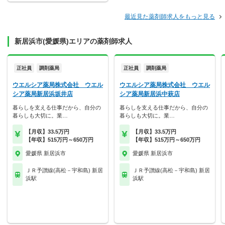
最近見た薬剤師求人をもっと見る
新居浜市(愛媛県)エリアの薬剤師求人
正社員
調剤薬局
正社員
調剤薬局
ウエルシア薬局株式会社 ウエル
ウエルシア薬局株式会社 ウエル
シア薬局新居浜坂井店
シア薬局新居浜中萩店
暮らしを支える仕事だから、自分の
暮らしを支える仕事だから、自分の
暮らしも大切に。業…
暮らしも大切に。業…
【月収】33.5万円
【月収】33.5万円
【年収】515万円～650万円
【年収】515万円～650万円
愛媛県 新居浜市
愛媛県 新居浜市
ＪＲ予讃線(高松－宇和島) 新居
ＪＲ予讃線(高松－宇和島) 新居
浜駅
浜駅