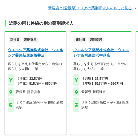
新居浜市(愛媛県)エリアの薬剤師求人をもっと見る
近隣の同じ路線の別の薬剤師求人
正社員
調剤薬局
正社員
調剤薬局
ウエルシア薬局株式会社 ウエル
ウエルシア薬局株式会社 ウエル
シア薬局新居浜坂井店
シア薬局新居浜中萩店
暮らしを支える仕事だから、自分の
暮らしを支える仕事だから、自分の
暮らしも大切に。業…
暮らしも大切に。業…
【月収】33.5万円
【月収】33.5万円
【年収】515万円～650万円
【年収】515万円～650万円
愛媛県 新居浜市
愛媛県 新居浜市
ＪＲ予讃線(高松－宇和島) 新居
ＪＲ予讃線(高松－宇和島) 新居
浜駅
浜駅