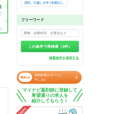
原則、引越しを伴う転勤なし
フリーワード
この条件で再検索（
3
件）
検索条件を保存する
無料転職サポートに
簡単1分
申し込む
マイナビ薬剤師に登録して
希望通りの求人を
紹介してもらう！
STEP1