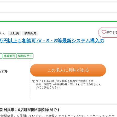
保存す
求人
正社員
調剤薬局
万円以上も相談可♪V・S・S等最新システム導入の
）
車通勤可
積極採用中
この求人に興味がある
モデル
マイナビ薬剤師が求人情報を無料でご提供します。
薬局・病院等への直接応募・問い合わせではありません
のでご安心ください。
新居浜市に6店鋪展開の調剤薬局です
着型薬局」を展開しています。 患者様とアットホームなコミュニケーションがと