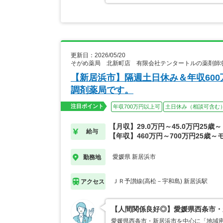
更新日：2026/05/20
そがめ薬局 北新町店 有限会社テンタートルの薬剤師
【新居浜市】隔週土日休み＆年収600
調剤薬局です。
注目ポイント
年収700万円以上可
土日休み（相談可含む
【月収】29.0万円～45.0万円25歳～
給与
【年収】460万円～700万円25歳～
愛媛県 新居浜市
勤務地
ＪＲ予讃線(高松－宇和島) 新居浜駅
アクセス
【人間関係良好◎】愛媛県西条市・
愛媛県西条市・新居浜市を中心に「地域密