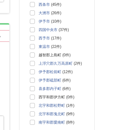
西条市
(45件)
大洲市
(26件)
伊予市
(10件)
四国中央市
(37件)
る
西予市
(17件)
東温市
(22件)
越智郡上島町 (0件)
上浮穴郡久万高原町
(2件)
伊予郡松前町
(12件)
伊予郡砥部町
(6件)
喜多郡内子町
(6件)
西宇和郡伊方町 (0件)
北宇和郡松野町
(1件)
北宇和郡鬼北町
(9件)
南宇和郡愛南町
(8件)