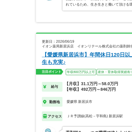
れているため、生き生きと働いて頂ける
更新日：2026/06/19
イオン薬局新居浜店 イオンリテール株式会社の薬剤師
【愛媛県新居浜市】年間休日120日
生も充実♪
注目ポイント
年収800万円以上可
産休・育休取得実績有
【月収】31.1万円～58.0万円
給与
【年収】492万円～846万円
愛媛県 新居浜市
勤務地
ＪＲ予讃線(高松－宇和島) 新居浜駅
アクセス