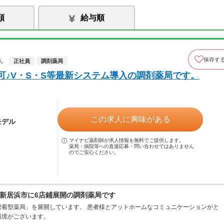
順
給与順
保存す
人
正社員
調剤薬局
可♪V・S・S等最新システム導入の調剤薬局です。
この求人に興味がある
モデル
マイナビ薬剤師が求人情報を無料でご提供します。
薬局・病院等への直接応募・問い合わせではありません
のでご安心ください。
新居浜市に6店鋪展開の調剤薬局です
着型薬局」を展開しています。 患者様とアットホームなコミュニケーションがと
環境がございます。