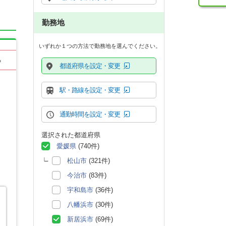
勤務地
いずれか１つの方法で勤務地を選んでください。
る
都道府県を設定・変更
駅・路線を設定・変更
通勤時間を設定・変更
選択された都道府県
愛媛県
(740件)
松山市
(321件)
今治市
(83件)
宇和島市
(36件)
八幡浜市
(30件)
新居浜市
(69件)