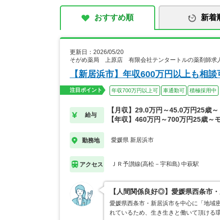
おすすめ順
新着
更新日：2026/05/20
そがめ薬局 上原店 有限会社テンタートルの薬剤師求
【新居浜市】年収600万円以上も相談
注目ポイント
年収700万円以上可
車通勤可
積極採用中
【月収】29.0万円～45.0万円25歳～
給与
【年収】460万円～700万円25歳～
愛媛県 新居浜市
勤務地
ＪＲ予讃線(高松－宇和島) 中萩駅
アクセス
【人間関係良好◎】愛媛県西条市・
愛媛県西条市・新居浜市を中心に「地域密
れているため、生き生きと働いて頂ける