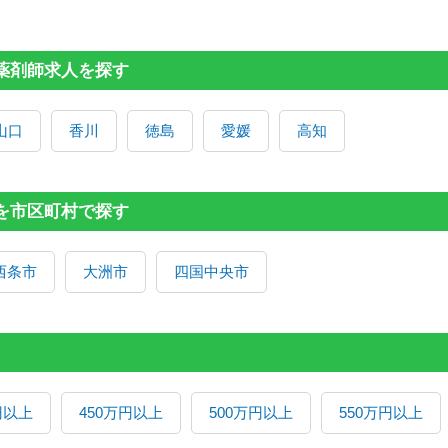
の薬剤師求人を探す
山口
香川
徳島
愛媛
高知
人を市区町村で探す
西条市
大洲市
四国中央市
円以上
450万円以上
500万円以上
550万円以上