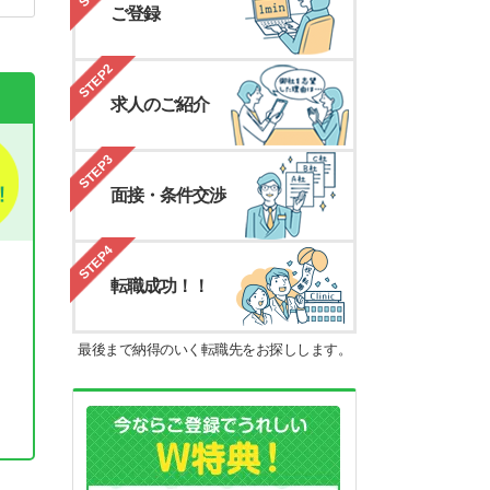
ご登録
STEP2
求人のご紹介
STEP3
面接・条件交渉
STEP4
転職成功！！
最後まで納得のいく転職先をお探しします。
。