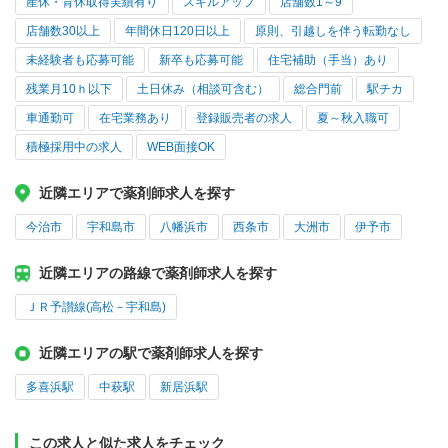
産休・育休取得実績有り
スキルアップ
店舗数1～9
店舗数30以上
年間休日120日以上
原則、引越しを伴う転勤なし
未経験者も応募可能
新卒も応募可能
住宅補助（手当）あり
残業月10ｈ以下
土日休み（相談可含む）
総合門前
駅チカ
車通勤可
在宅業務あり
登録販売者の求人
夏～秋入職可
積極採用中の求人
WEB面接OK
近隣エリアで薬剤師求人を探す
今治市
宇和島市
八幡浜市
西条市
大洲市
伊予市
近隣エリアの路線で薬剤師求人を探す
ＪＲ予讃線(高松－宇和島)
近隣エリアの駅で薬剤師求人を探す
多喜浜駅
中萩駅
新居浜駅
この求人と似た求人をチェック