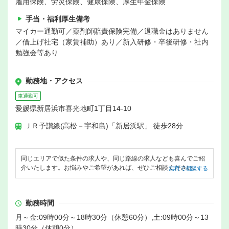
雇用保険、労災保険、健康保険、厚生年金保険
手当・福利厚生備考
マイカー通勤可／薬剤師賠責保険完備／退職金はありません
／借上げ社宅（家賃補助）あり／新入研修・卒後研修・社内
勉強会等あり
勤務地・アクセス
車通勤可
愛媛県新居浜市喜光地町1丁目14-10
ＪＲ予讃線(高松－宇和島)「新居浜駅」 徒歩28分
同じエリアで似た条件の求人や、同じ路線の求人なども喜んでご紹
介いたします。お悩みやご希望があれば、ぜひご相談ください。
無料で相談する
勤務時間
月～金:09時00分～18時30分（休憩60分）,土:09時00分～13
時30分（休憩0分）