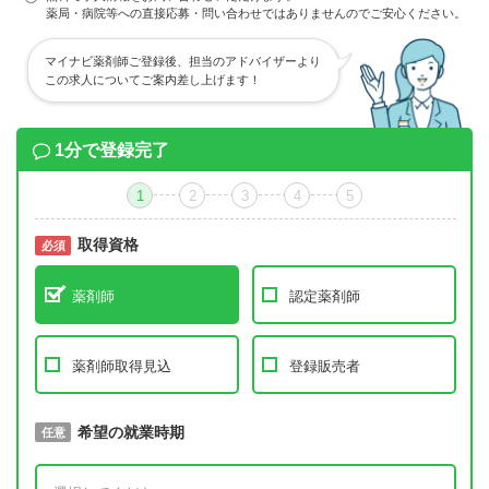
薬局・病院等への直接応募・問い合わせではありませんのでご安心ください。
マイナビ薬剤師ご登録後、担当のアドバイザーより
この求人についてご案内差し上げます！
1分で登録完了
1
2
3
4
5
取得資格
必須
必須
薬剤師
認定薬剤師
薬剤師取得見込
登録販売者
取得予定年
希望の就業時期
必須
任意