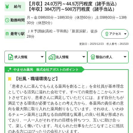
【月収】24.0万円～44.5万円程度（諸手当込）
給与
【年収】384万円～500万円程度（諸手当込）
月～金:09時00分～18時30分（休憩60分）,土:09時00分～13時
勤務時間
30分（休憩0分）
ＪＲ予讃線(高松－宇和島)「新居浜駅」 徒歩
最寄り駅
アクセス
28分
更新日：2025/12/23 求人番号：261520
求人情報
法人情報
類似の求人
やませみ薬局 株式会社アガストのポイント
【社風・職場環境など】
「患者さんに喜んでもらえる薬局を創ること」を全社員が基本理念
としている活気に溢れた会社です。すべての発想をここからスター
トさせており、患者さんに満足していただくには、まず自分たちが
満足できる環境が必要であるとの考え方から、各薬局の責任者の意
向を最大限に取り入れた薬局創りをしています。それゆえ、いわゆ
るチェーン薬局とは異なる自由闊達な風通しの良い社風が形成され
ており、一人一人がそれぞれの目標を持ちつつ、互いに助け合っ
て、楽しく働いています。与えられた仕事をただこなすことに抵抗
のある方にはぴったりの会社といえます。