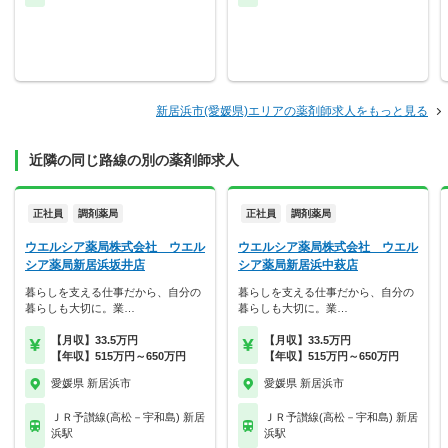
新居浜市(愛媛県)エリアの薬剤師求人をもっと見る
近隣の同じ路線の別の薬剤師求人
正社員
調剤薬局
正社員
調剤薬局
ウエルシア薬局株式会社 ウエル
ウエルシア薬局株式会社 ウエル
シア薬局新居浜坂井店
シア薬局新居浜中萩店
暮らしを支える仕事だから、自分の
暮らしを支える仕事だから、自分の
暮らしも大切に。業…
暮らしも大切に。業…
【月収】33.5万円
【月収】33.5万円
【年収】515万円～650万円
【年収】515万円～650万円
愛媛県 新居浜市
愛媛県 新居浜市
ＪＲ予讃線(高松－宇和島) 新居
ＪＲ予讃線(高松－宇和島) 新居
浜駅
浜駅