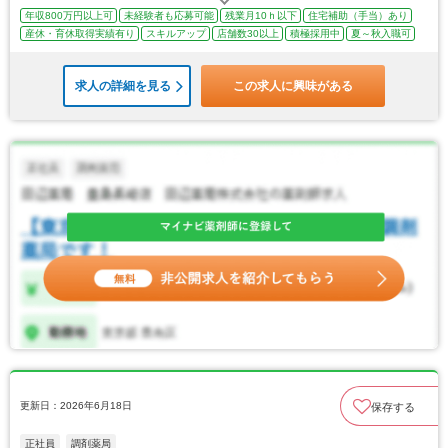
年収800万円以上可
未経験者も応募可能
残業月10ｈ以下
住宅補助（手当）あり
産休・育休取得実績有り
スキルアップ
店舗数30以上
積極採用中
夏～秋入職可
求人の詳細を見る
この求人に興味がある
更新日：2026年6月18日
保存する
正社員
調剤薬局