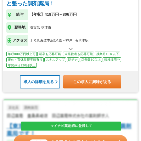
と整った調剤薬局！
給与
【年収】418万円～806万円
勤務地
滋賀県 草津市
アクセス
ＪＲ東海道本線(米原－神戸) 南草津駅
年収800万円以上可
新卒も応募可能
未経験者も応募可能
残業月10ｈ以下
産休・育休取得実績有り
スキルアップ
駅チカ
店舗数30以上
積極採用中
年間休日120日以上
求人の詳細を見る
この求人に興味がある