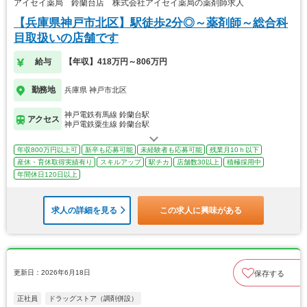
アイセイ薬局 鈴蘭台店 株式会社アイセイ薬局の薬剤師求人
【兵庫県神戸市北区】駅徒歩2分◎～薬剤師～総合科
目取扱いの店舗です
給与
【年収】418万円～806万円
勤務地
兵庫県 神戸市北区
神戸電鉄有馬線 鈴蘭台駅
アクセス
神戸電鉄粟生線 鈴蘭台駅
年収800万円以上可
新卒も応募可能
未経験者も応募可能
残業月10ｈ以下
産休・育休取得実績有り
スキルアップ
駅チカ
店舗数30以上
積極採用中
年間休日120日以上
求人の詳細を見る
この求人に興味がある
更新日：2026年6月18日
保存する
正社員
ドラッグストア（調剤併設）