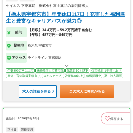
セイムス 下栗薬局 株式会社富士薬品の薬剤師求人
【栃木県宇都宮市】年間休日117日！充実した福利厚
生と豊富なキャリアパスが魅力◎
【月収】34.4万円～59.2万円諸手当含む
給与
【年収】487万円～849万円
勤務地
栃木県 宇都宮市
アクセス
ライトライン 東宿郷駅
年収800万円以上可
未経験者も応募可能
残業月10ｈ以下
住宅補助（手当）あり
産休・育休取得実績有り
スキルアップ
店舗数30以上
積極採用中
夏～秋入職可
求人の詳細を見る
この求人に興味がある
更新日：2026年6月18日
保存する
正社員
調剤薬局