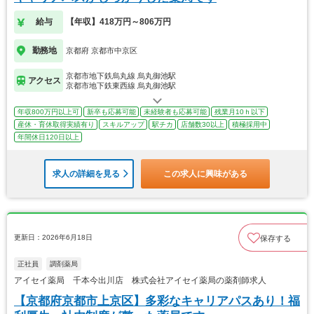
給与
【年収】418万円～806万円
勤務地
京都府 京都市中京区
京都市地下鉄烏丸線 烏丸御池駅
アクセス
京都市地下鉄東西線 烏丸御池駅
年収800万円以上可
新卒も応募可能
未経験者も応募可能
残業月10ｈ以下
産休・育休取得実績有り
スキルアップ
駅チカ
店舗数30以上
積極採用中
年間休日120日以上
求人の詳細を見る
この求人に興味がある
更新日：2026年6月18日
保存する
正社員
調剤薬局
アイセイ薬局 千本今出川店 株式会社アイセイ薬局の薬剤師求人
【京都府京都市上京区】多彩なキャリアパスあり！福