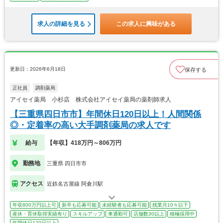
求人の詳細を見る
この求人に興味がある
更新日：2026年6月18日
保存する
正社員
調剤薬局
アイセイ薬局 小杉店 株式会社アイセイ薬局の薬剤師求人
【三重県四日市市】年間休日120日以上！人間関係
◎・定着率の高い大手調剤薬局の求人です
給与
【年収】418万円～806万円
勤務地
三重県 四日市市
アクセス
近鉄名古屋線 阿倉川駅
年収800万円以上可
新卒も応募可能
未経験者も応募可能
残業月10ｈ以下
産休・育休取得実績有り
スキルアップ
車通勤可
店舗数30以上
積極採用中
年間休日120日以上