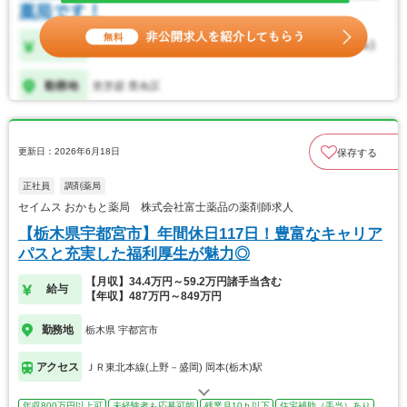
更新日：2026年6月18日
保存する
正社員
調剤薬局
セイムス おかもと薬局 株式会社富士薬品の薬剤師求人
【栃木県宇都宮市】年間休日117日！豊富なキャリア
パスと充実した福利厚生が魅力◎
【月収】34.4万円～59.2万円諸手当含む
給与
【年収】487万円～849万円
勤務地
栃木県 宇都宮市
アクセス
ＪＲ東北本線(上野－盛岡) 岡本(栃木)駅
年収800万円以上可
未経験者も応募可能
残業月10ｈ以下
住宅補助（手当）あり