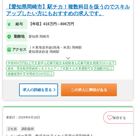
【愛知県岡崎市】駅チカ！複数科目を扱うのでスキル
アップしたい方にもおすすめの求人です。
給与
【年収】418万円～806万円
勤務地
愛知県 岡崎市
ＪＲ東海道本線(熱海－米原) 岡崎駅
アクセス
愛知環状鉄道 岡崎駅
年収800万円以上可
新卒も応募可能
未経験者も応募可能
残業月10ｈ以下
産休・育休取得実績有り
スキルアップ
駅チカ
車通勤可
店舗数30以上
積極採用中
年間休日120日以上
求人の詳細を見る
この求人に興味がある
更新日：2026年6月18日
保存する
正社員
調剤薬局
レインボー薬局 株式会社アイセイ薬局の薬剤師求人