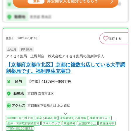
更新日：2026年6月18日
保存する
正社員
調剤薬局
アイセイ薬局 上堀川店 株式会社アイセイ薬局の薬剤師求人
【京都府京都市北区】京都に複数出店している大手調
剤薬局です。福利厚生充実◎
給与
【年収】418万円～806万円
勤務地
京都府 京都市北区
アクセス
京都市地下鉄烏丸線 北大路駅
年収800万円以上可
新卒も応募可能
未経験者も応募可能
残業月10ｈ以下
産休・育休取得実績有り
スキルアップ
車通勤可
店舗数30以上
積極採用中
年間休日120日以上