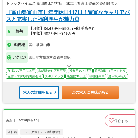
ドラッグセイムス 富山西田地方店 株式会社富士薬品の薬剤師求人
【富山県富山市】年間休日117日！豊富なキャリアパ
スと充実した福利厚生が魅力◎
【月収】34.4万円～59.2万円諸手当含む
給与
【年収】487万円～849万円
勤務地
富山県 富山市
アクセス
富山地方鉄道本線 西中野駅
年収800万円以上可
未経験者も応募可能
残業月10ｈ以下
住宅補助（手当）あり
産休・育休取得実績有り
スキルアップ
店舗数30以上
積極採用中
夏～秋入職可
求人の詳細を見る
この求人に興味がある
更新日：2026年6月18日
保存する
正社員
ドラッグストア（調剤併設）