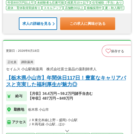
年収800万円以上可
未経験者も応募可能
残業月10ｈ以下
住宅補助（手当）あり
産休・育休取得実績有り
スキルアップ
店舗数30以上
積極採用中
夏～秋入職可
求人の詳細を見る
この求人に興味がある
更新日：2026年6月18日
保存する
正社員
調剤薬局
セイムス 小山駅南薬局 株式会社富士薬品の薬剤師求人
【栃木県小山市】年間休日117日！豊富なキャリアパ
スと充実した福利厚生が魅力◎
【月収】34.4万円～59.2万円諸手当含む
給与
【年収】487万円～849万円
勤務地
栃木県 小山市
ＪＲ東北本線(上野－盛岡) 小山駅
アクセス
ＪＲ両毛線 小山駅…ほか