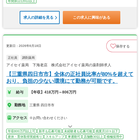
年間休日120日以上
求人の詳細を見る
この求人に興味がある
更新日：2026年6月18日
保存する
正社員
調剤薬局
アイセイ薬局 下海老店 株式会社アイセイ薬局の薬剤師求人
【三重県四日市市】全体の正社員比率が80%を超えて
おり、負担の少ない環境にて勤務が可能です。
給与
【年収】418万円～806万円
勤務地
三重県 四日市市
アクセス
※お問い合わせください
年収800万円以上可
新卒も応募可能
未経験者も応募可能
残業月10ｈ以下
産休・育休取得実績有り
スキルアップ
車通勤可
店舗数30以上
積極採用中