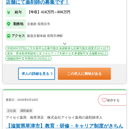
店舗にて薬剤師の募集です！
給与
【年収】418万円～806万円
勤務地
京都府 長岡京市
アクセス
阪急京都本線 長岡天神駅
年収800万円以上可
新卒も応募可能
未経験者も応募可能
残業月10ｈ以下
産休・育休取得実績有り
スキルアップ
駅チカ
車通勤可
店舗数30以上
積極採用中
年間休日120日以上
求人の詳細を見る
この求人に興味がある
更新日：2026年6月18日
保存する
正社員
調剤薬局
アイセイ薬局 南草津店 株式会社アイセイ薬局の薬剤師求人
【滋賀県草津市】教育・研修・キャリア制度がきちん