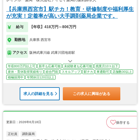
【兵庫県西宮市】駅チカ！教育・研修制度や福利厚生
が充実！定着率が高い大手調剤薬局企業です。
給与
【年収】418万円～806万円
勤務地
兵庫県 西宮市
アクセス
阪神武庫川線 武庫川団地前駅
年収800万円以上可
新卒も応募可能
未経験者も応募可能
残業月10ｈ以下
産休・育休取得実績有り
総合門前
スキルアップ
駅チカ
車通勤可
店舗数30以上
積極採用中
年間休日120日以上
求人の詳細を見る
この求人に興味がある
更新日：2026年6月18日
保存する
正社員
調剤薬局