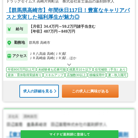
ドラッグセイムス 高崎片岡町店 株式会社富士薬品の薬剤師求人
【群馬県高崎市】年間休日117日！豊富なキャリアパ
スと充実した福利厚生が魅力◎
【月収】34.4万円～59.2万円諸手当含む
給与
【年収】487万円～849万円
勤務地
群馬県 高崎市
ＪＲ八高線 高崎(ＪＲ)駅
アクセス
ＪＲ高崎線 高崎(ＪＲ)駅…ほか
年収800万円以上可
未経験者も応募可能
残業月10ｈ以下
住宅補助（手当）あり
産休・育休取得実績有り
スキルアップ
店舗数30以上
積極採用中
夏～秋入職可
求人の詳細を見る
この求人に興味がある