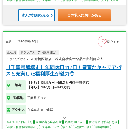
産休・育休取得実績有り
スキルアップ
店舗数30以上
積極採用中
夏～秋入職可
求人の詳細を見る
この求人に興味がある
更新日：2026年6月18日
保存する
正社員
ドラッグストア（調剤併設）
ドラッグセイムス 船橋西船店 株式会社富士薬品の薬剤師求人
【千葉県船橋市】年間休日117日！豊富なキャリアパ
スと充実した福利厚生が魅力◎
【月収】34.4万円～59.2万円諸手当含む
給与
【年収】487万円～849万円
勤務地
千葉県 船橋市
アクセス
京成本線 東中山駅
年収800万円以上可
未経験者も応募可能
残業月10ｈ以下
住宅補助（手当）あり
産休・育休取得実績有り
スキルアップ
駅チカ
店舗数30以上
積極採用中