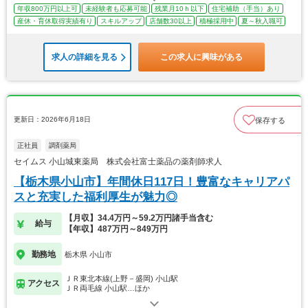
年収800万円以上可
未経験者も応募可能
残業月10ｈ以下
住宅補助（手当）あり
産休・育休取得実績有り
スキルアップ
店舗数30以上
積極採用中
夏～秋入職可
求人の詳細を見る
この求人に興味がある
更新日：2026年6月18日
保存する
正社員
調剤薬局
セイムス 小山城東薬局 株式会社富士薬品の薬剤師求人
【栃木県小山市】年間休日117日！豊富なキャリアパ
スと充実した福利厚生が魅力◎
【月収】34.4万円～59.2万円諸手当含む
給与
【年収】487万円～849万円
勤務地
栃木県 小山市
ＪＲ東北本線(上野－盛岡) 小山駅
アクセス
ＪＲ両毛線 小山駅…ほか