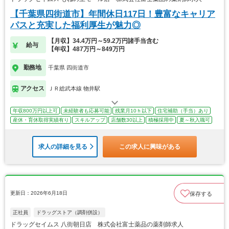
【千葉県四街道市】年間休日117日！豊富なキャリア
パスと充実した福利厚生が魅力◎
【月収】34.4万円～59.2万円諸手当含む
給与
【年収】487万円～849万円
勤務地
千葉県 四街道市
アクセス
ＪＲ総武本線 物井駅
年収800万円以上可
未経験者も応募可能
残業月10ｈ以下
住宅補助（手当）あり
産休・育休取得実績有り
スキルアップ
店舗数30以上
積極採用中
夏～秋入職可
求人の詳細を見る
この求人に興味がある
更新日：2026年6月18日
保存する
正社員
ドラッグストア（調剤併設）
ドラッグセイムス 八街朝日店 株式会社富士薬品の薬剤師求人