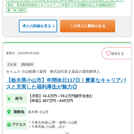
産休・育休取得実績有り
スキルアップ
駅チカ
店舗数30以上
積極採用中
夏～秋入職可
求人の詳細を見る
この求人に興味がある
更新日：2026年6月18日
保存する
正社員
調剤薬局
セイムス 小山桜通り薬局 株式会社富士薬品の薬剤師求人
【栃木県小山市】年間休日117日！豊富なキャリアパ
スと充実した福利厚生が魅力◎
【月収】34.4万円～59.2万円諸手当含む
給与
【年収】487万円～849万円
勤務地
栃木県 小山市
ＪＲ東北本線(上野－盛岡) 小山駅
アクセス
ＪＲ両毛線 小山駅…ほか