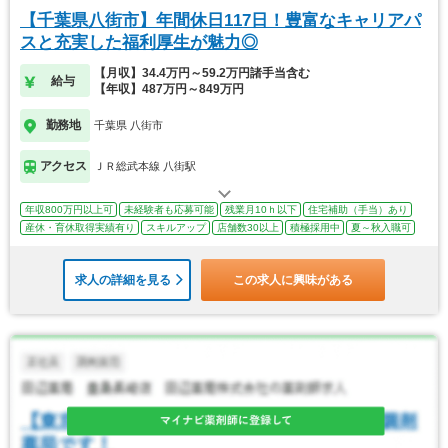
【千葉県八街市】年間休日117日！豊富なキャリアパ
スと充実した福利厚生が魅力◎
【月収】34.4万円～59.2万円諸手当含む
給与
【年収】487万円～849万円
勤務地
千葉県 八街市
アクセス
ＪＲ総武本線 八街駅
年収800万円以上可
未経験者も応募可能
残業月10ｈ以下
住宅補助（手当）あり
産休・育休取得実績有り
スキルアップ
店舗数30以上
積極採用中
夏～秋入職可
求人の詳細を見る
この求人に興味がある