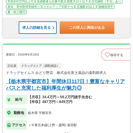
年収800万円以上可
未経験者も応募可能
残業月10ｈ以下
住宅補助（手当）あり
産休・育休取得実績有り
スキルアップ
駅チカ
店舗数30以上
積極採用中
夏～秋入職可
求人の詳細を見る
この求人に興味がある
更新日：2026年6月18日
保存する
正社員
ドラッグストア（調剤併設）
ドラッグセイムス みどり野店 株式会社富士薬品の薬剤師求人
【栃木県宇都宮市】年間休日117日！豊富なキャリア
パスと充実した福利厚生が魅力◎
【月収】34.4万円～59.2万円諸手当含む
給与
【年収】487万円～849万円
勤務地
栃木県 宇都宮市
アクセス
ＪＲ東北本線(上野－盛岡) 雀宮駅