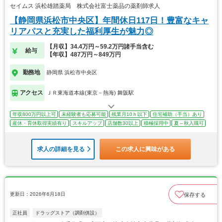
セイムス 浜松雄踏薬局 株式会社富士薬品の薬剤師求人
【静岡県浜松市中央区】年間休日117日！豊富なキャ
リアパスと充実した福利厚生が魅力◎
【月収】34.4万円～59.2万円諸手当含む
給与
【年収】487万円～849万円
勤務地
静岡県 浜松市中央区
アクセス
ＪＲ東海道本線(東京－熱海) 舞阪駅
年収800万円以上可
未経験者も応募可能
残業月10ｈ以下
住宅補助（手当）あり
産休・育休取得実績有り
スキルアップ
店舗数30以上
積極採用中
夏～秋入職可
求人の詳細を見る
この求人に興味がある
更新日：2026年6月18日
保存する
正社員
ドラッグストア（調剤併設）