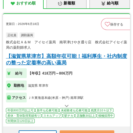
おすすめ順
新着順
給与順
更新日：2026年6月18日
保存する
正社員
調剤薬局
株式会社Ａ＆Ｍ アイセイ薬局 南草津けやき通り店 株式会社アイセイ薬
局の薬剤師求人
【滋賀県草津市】高額年収可能！福利厚生・社内制度
の整った定着率の高い薬局
給与
【年収】418万円～806万円
勤務地
滋賀県 草津市
アクセス
ＪＲ東海道本線(米原－神戸) 南草津駅
年収800万円以上可
新卒も応募可能
未経験者も応募可能
残業月10ｈ以下
産休・育休取得実績有り
スキルアップ
駅チカ
店舗数30以上
積極採用中
年間休日120日以上