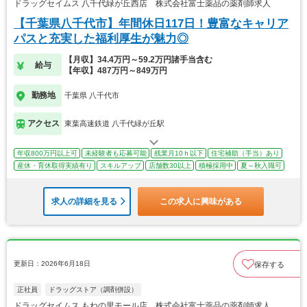
ドラッグセイムス 八千代緑が丘西店 株式会社富士薬品の薬剤師求人
【千葉県八千代市】年間休日117日！豊富なキャリア
パスと充実した福利厚生が魅力◎
【月収】34.4万円～59.2万円諸手当含む
給与
【年収】487万円～849万円
勤務地
千葉県 八千代市
アクセス
東葉高速鉄道 八千代緑が丘駅
年収800万円以上可
未経験者も応募可能
残業月10ｈ以下
住宅補助（手当）あり
産休・育休取得実績有り
スキルアップ
店舗数30以上
積極採用中
夏～秋入職可
求人の詳細を見る
この求人に興味がある
更新日：2026年6月18日
保存する
正社員
ドラッグストア（調剤併設）
ドラッグセイムス もねの里モール店 株式会社富士薬品の薬剤師求人