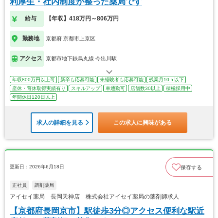
利厚生・社内制度が整った薬局です
給与
【年収】418万円～806万円
勤務地
京都府 京都市上京区
アクセス
京都市地下鉄烏丸線 今出川駅
年収800万円以上可
新卒も応募可能
未経験者も応募可能
残業月10ｈ以下
産休・育休取得実績有り
スキルアップ
車通勤可
店舗数30以上
積極採用中
年間休日120日以上
求人の詳細を見る
この求人に興味がある
更新日：2026年6月18日
保存する
正社員
調剤薬局
アイセイ薬局 長岡天神店 株式会社アイセイ薬局の薬剤師求人
【京都府長岡京市】駅徒歩3分◎アクセス便利な駅近