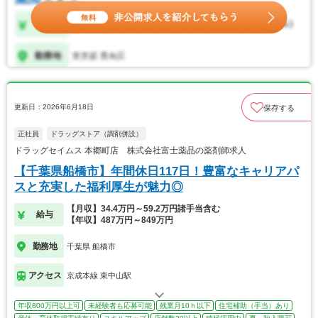
更新日：2026年6月18日
保存する
正社員
ドラッグストア（調剤併設）
ドラッグセイムス 本郷町店 株式会社富士薬品の薬剤師求人
【千葉県船橋市】年間休日117日！豊富なキャリアパ
スと充実した福利厚生が魅力◎
【月収】34.4万円～59.2万円諸手当含む
給与
【年収】487万円～849万円
勤務地
千葉県 船橋市
アクセス
京成本線 東中山駅
年収800万円以上可
未経験者も応募可能
残業月10ｈ以下
住宅補助（手当）あり