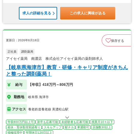
求人の詳細を見る
この求人に興味がある
更新日：2026年6月18日
保存する
正社員
調剤薬局
アイセイ薬局 南濃店 株式会社アイセイ薬局の薬剤師求人
【岐阜県海津市】教育・研修・キャリア制度がきちん
と整った調剤薬局！
給与
【年収】418万円～806万円
勤務地
岐阜県 海津市
アクセス
養老鉄道養老線 美濃松山駅
年収800万円以上可
新卒も応募可能
未経験者も応募可能
残業月10ｈ以下
産休・育休取得実績有り
スキルアップ
駅チカ
車通勤可
店舗数30以上
積極採用中
年間休日120日以上