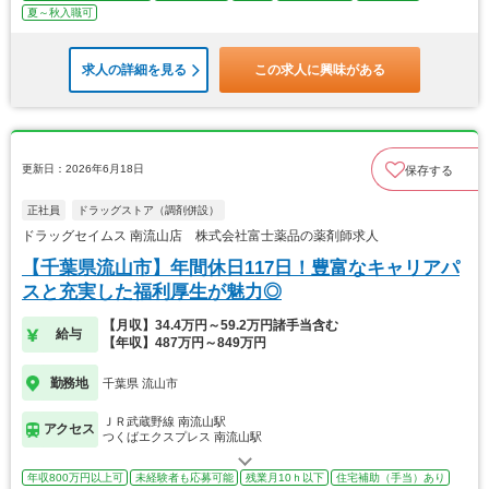
夏～秋入職可
求人の詳細を見る
この求人に興味がある
更新日：2026年6月18日
保存する
正社員
ドラッグストア（調剤併設）
ドラッグセイムス 南流山店 株式会社富士薬品の薬剤師求人
【千葉県流山市】年間休日117日！豊富なキャリアパ
スと充実した福利厚生が魅力◎
【月収】34.4万円～59.2万円諸手当含む
給与
【年収】487万円～849万円
勤務地
千葉県 流山市
ＪＲ武蔵野線 南流山駅
アクセス
つくばエクスプレス 南流山駅
年収800万円以上可
未経験者も応募可能
残業月10ｈ以下
住宅補助（手当）あり