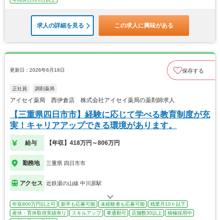
求人の詳細を見る
この求人に興味がある
更新日：2026年6月18日
保存する
正社員
調剤薬局
アイセイ薬局 西伊倉店 株式会社アイセイ薬局の薬剤師求人
【三重県四日市市】経験に応じて学べる教育制度が充
実！キャリアアップできる環境があります。
給与
【年収】418万円～806万円
勤務地
三重県 四日市市
アクセス
近鉄湯の山線 中川原駅
年収800万円以上可
新卒も応募可能
未経験者も応募可能
残業月10ｈ以下
産休・育休取得実績有り
スキルアップ
車通勤可
店舗数30以上
積極採用中