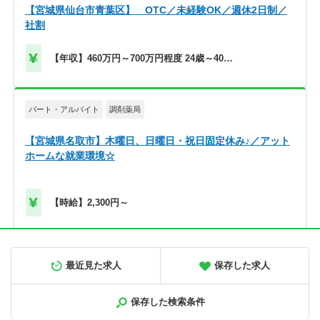
【宮城県仙台市青葉区】 OTC／未経験OK／週休2日制／
社割
【年収】460万円～700万円程度 24歳～40歳
モデル
パート・アルバイト
調剤薬局
【宮城県名取市】木曜日、日曜日・祝日固定休み♪／アット
ホームな就業環境☆
【時給】2,300円～
正社員
調剤薬局
最近見た求人
保存した求人
【北海道旭川市】高給与！580万円～／メディカルビレッジ
内の調剤薬局です＜薬剤師＞
保存した検索条件