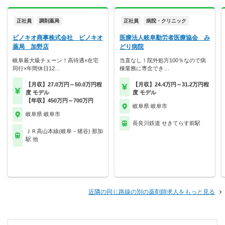
正社員
調剤薬局
正社員
病院・クリニック
ピノキオ商事株式会社 ピノキオ
医療法人岐阜勤労者医療協会 み
薬局 加野店
どり病院
岐阜最大級チェーン！高待遇×在宅
当直なし！院外処方100％なので病
同行×年間休日12…
棟業務に専念でき…
【月収】27.0万円～50.0万円程
【月収】24.4万円～31.2万円程
度 モデル
度 モデル
【年収】450万円～700万円
岐阜県 岐阜市
岐阜県 岐阜市
長良川鉄道 せきてらす前駅
ＪＲ高山本線(岐阜－猪谷) 那加
駅 他
近隣の同じ路線の別の薬剤師求人をもっと見る