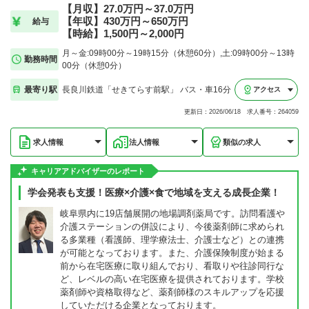
【月収】27.0万円～37.0万円
【年収】430万円～650万円
給与
【時給】1,500円～2,000円
月～金:09時00分～19時15分（休憩60分）,土:09時00分～13時
勤務時間
00分（休憩0分）
最寄り駅
長良川鉄道「せきてらす前駅」 バス・車16分
アクセス
更新日：2026/06/18 求人番号：264059
求人情報
法人情報
類似の求人
キャリアアドバイザーのレポート
学会発表も支援！医療×介護×食で地域を支える成長企業！
岐阜県内に19店舗展開の地場調剤薬局です。訪問看護や
介護ステーションの併設により、今後薬剤師に求められ
る多業種（看護師、理学療法士、介護士など）との連携
が可能となっております。また、介護保険制度が始まる
前から在宅医療に取り組んでおり、看取りや往診同行な
ど、レベルの高い在宅医療を提供されております。学校
薬剤師や資格取得など、薬剤師様のスキルアップを応援
していただける企業となっております。