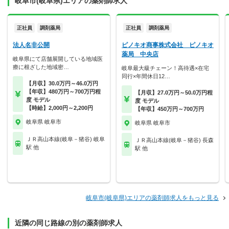
岐阜市(岐阜県)エリアの薬剤師求人
正社員
調剤薬局
正社員
調剤薬局
法人名非公開
ピノキオ商事株式会社 ピノキオ
薬局 中央店
岐阜県にて店舗展開している地域医
療に根ざした地域密…
岐阜最大級チェーン！高待遇×在宅
同行×年間休日12…
【月収】30.0万円～46.0万円
【年収】480万円～700万円程
【月収】27.0万円～50.0万円程
度 モデル
度 モデル
【時給】2,000円～2,200円
【年収】450万円～700万円
岐阜県 岐阜市
岐阜県 岐阜市
ＪＲ高山本線(岐阜－猪谷) 岐阜
ＪＲ高山本線(岐阜－猪谷) 長森
駅 他
駅 他
岐阜市(岐阜県)エリアの薬剤師求人をもっと見る
近隣の同じ路線の別の薬剤師求人