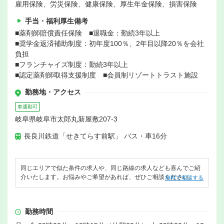
雇用保険、労災保険、健康保険、厚生年金保険、損害保険
手当・福利厚生備考
■薬剤師賠償責任保険 ■退職金：勤続3年以上
■奨学金返済補助制度：初年度100％、2年目以降20％を会社
負担
■フランチャイズ制度：勤続3年以上
■認定薬剤師取得支援制度 ■会員制リゾートトラスト施設
勤務地・アクセス
車通勤可
岐阜県岐阜市太郎丸新屋敷207-3
長良川鉄道「せきてらす前駅」 バス・車16分
同じエリアで似た条件の求人や、同じ路線の求人なども喜んでご紹
介いたします。お悩みやご希望があれば、ぜひご相談ください。
無料で相談する
勤務時間