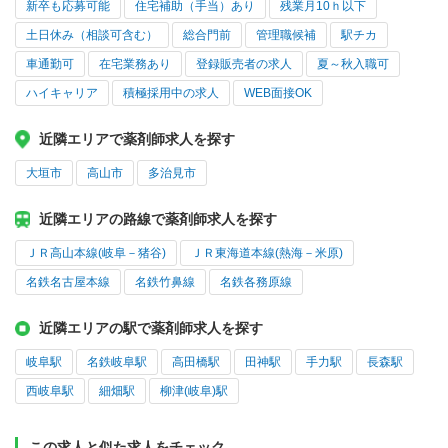
新卒も応募可能
住宅補助（手当）あり
残業月10ｈ以下
土日休み（相談可含む）
総合門前
管理職候補
駅チカ
車通勤可
在宅業務あり
登録販売者の求人
夏～秋入職可
ハイキャリア
積極採用中の求人
WEB面接OK
近隣エリアで薬剤師求人を探す
大垣市
高山市
多治見市
近隣エリアの路線で薬剤師求人を探す
ＪＲ高山本線(岐阜－猪谷)
ＪＲ東海道本線(熱海－米原)
名鉄名古屋本線
名鉄竹鼻線
名鉄各務原線
近隣エリアの駅で薬剤師求人を探す
岐阜駅
名鉄岐阜駅
高田橋駅
田神駅
手力駅
長森駅
西岐阜駅
細畑駅
柳津(岐阜)駅
この求人と似た求人をチェック