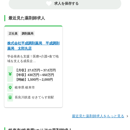
求人を保存する
最近見た薬剤師求人
正社員
調剤薬局
株式会社平成調剤薬局 平成調剤
薬局 太郎丸店
学会発表も支援！医療×介護×食で地
域を支える成長企…
【月収】27.0万円～37.0万円
【年収】430万円～650万円
【時給】1,500円～2,000円
岐阜県 岐阜市
長良川鉄道 せきてらす前駅
最近見た薬剤師求人をもっと見る