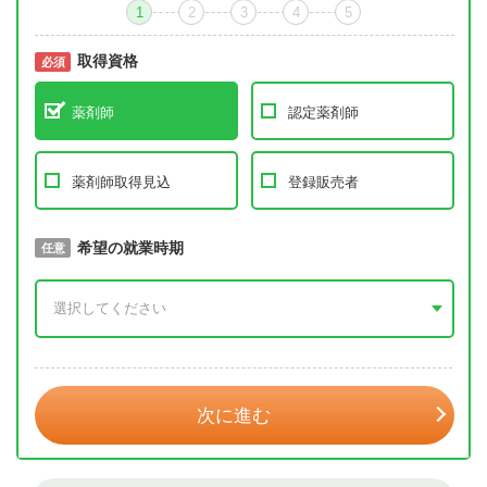
1
2
3
4
5
取得資格
必須
必須
薬剤師
認定薬剤師
薬剤師取得見込
登録販売者
取得予定年
希望の就業時期
必須
任意
年 3月
次に進む