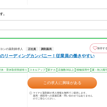
す。
保存す
キヨシの薬剤師求人
正社員
調剤薬局
のリーディングカンパニー！従業員の働きやすい
産休・育休取得実績有り
スキルアップ
駅チカ
店舗数30以上
積極採用中
夏～秋入職
この求人に興味がある
マイナビ薬剤師が求人情報を無料でご提供します。
薬局・病院等への直接応募・問い合わせではありません
のでご安心ください。