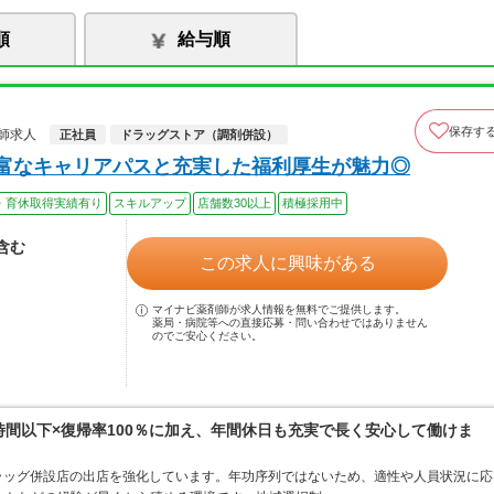
順
給与順
保存す
師求人
正社員
ドラッグストア（調剤併設）
豊富なキャリアパスと充実した福利厚生が魅力◎
・育休取得実績有り
スキルアップ
店舗数30以上
積極採用中
当含む
この求人に興味がある
マイナビ薬剤師が求人情報を無料でご提供します。
薬局・病院等への直接応募・問い合わせではありません
のでご安心ください。
0時間以下×復帰率100％に加え、年間休日も充実で長く安心して働けま
ラッグ併設店の出店を強化しています。年功序列ではないため、適性や人員状況に応