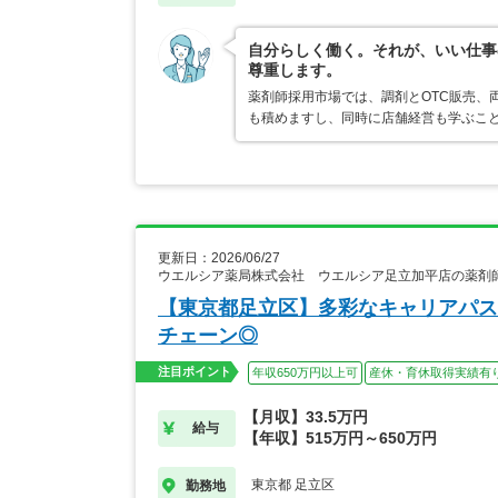
自分らしく働く。それが、いい仕事
尊重します。
薬剤師採用市場では、調剤とOTC販売、
も積めますし、同時に店舗経営も学ぶこ
更新日：2026/06/27
ウエルシア薬局株式会社 ウエルシア足立加平店の薬剤
【東京都足立区】多彩なキャリアパス
チェーン◎
注目ポイント
年収650万円以上可
産休・育休取得実績有
【月収】33.5万円
給与
【年収】515万円～650万円
東京都 足立区
勤務地