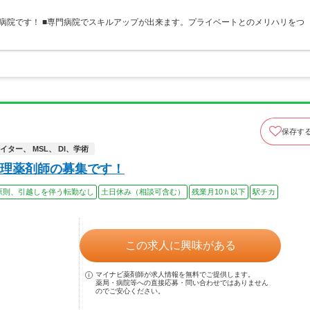
病院です！ ■専門病院でスキルアップが出来ます。プライベートとのメリハリをつ
保存す
ター、 MSL、 DI、学術
理薬剤師の募集です！
原則、引越しを伴う転勤なし
土日休み（相談可含む）
残業月10ｈ以下
駅チカ
この求人に興味がある
マイナビ薬剤師が求人情報を無料でご提供します。
薬局・病院等への直接応募・問い合わせではありません
のでご安心ください。