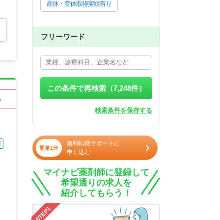
産休・育休取得実績有り
フリーワード
この条件で再検索（
7,248
件）
る
検索条件を保存する
無料転職サポートに
可
簡単1分
申し込む
マイナビ薬剤師に登録して
希望通りの求人を
紹介してもらう！
STEP1