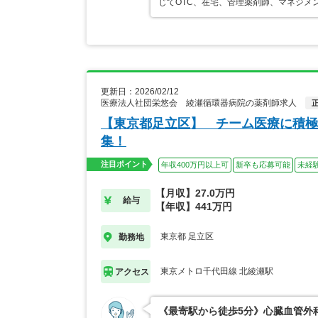
じてOTC、在宅、管理薬剤師、マネジメ
更新日：2026/02/12
医療法人社団栄悠会 綾瀬循環器病院の薬剤師求人
【東京都足立区】 チーム医療に積極
集！
注目ポイント
年収400万円以上可
新卒も応募可能
未経
【月収】27.0万円
給与
【年収】441万円
東京都 足立区
勤務地
東京メトロ千代田線 北綾瀬駅
アクセス
《最寄駅から徒歩5分》心臓血管外