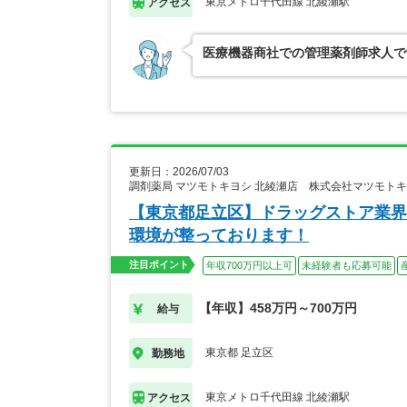
東京メトロ千代田線 北綾瀬駅
アクセス
医療機器商社での管理薬剤師求人で
更新日：2026/07/03
調剤薬局 マツモトキヨシ 北綾瀬店 株式会社マツモト
【東京都足立区】ドラッグストア業界
環境が整っております！
注目ポイント
年収700万円以上可
未経験者も応募可能
【年収】458万円～700万円
給与
東京都 足立区
勤務地
東京メトロ千代田線 北綾瀬駅
アクセス