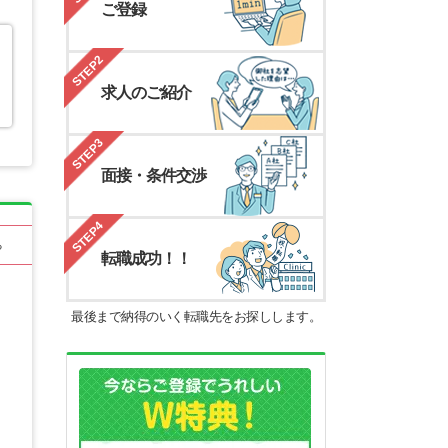
ご登録
STEP2
求人のご紹介
STEP3
面接・条件交渉
STEP4
る
転職成功！！
最後まで納得のいく転職先をお探しします。