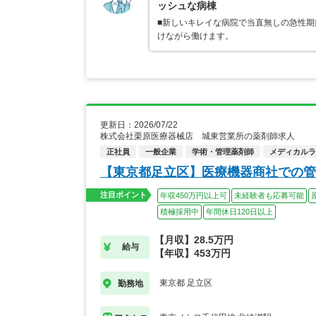
ッシュな病棟
■新しいキレイな病院で当直無しの急性期
けながら働けます。
更新日：2026/07/22
株式会社栗原医療器械店 城東営業所の薬剤師求人
正社員
一般企業
学術・管理薬剤師
メディカルライ
【東京都足立区】医療機器商社での管
注目ポイント
年収450万円以上可
未経験者も応募可能
積極採用中
年間休日120日以上
【月収】28.5万円
給与
【年収】453万円
東京都 足立区
勤務地