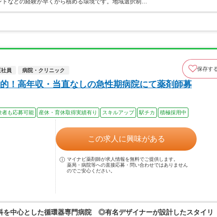
ントなどの経験が早くから積める環境です。地域選択制…
保存す
正社員
病院・クリニック
的！高年収・当直なしの急性期病院にて薬剤師募
験者も応募可能
産休・育休取得実績有り
スキルアップ
駅チカ
積極採用中
この求人に興味がある
マイナビ薬剤師が求人情報を無料でご提供します。
薬局・病院等への直接応募・問い合わせではありません
のでご安心ください。
科を中心とした循環器専門病院 ◎有名デザイナーが設計したスタイリ