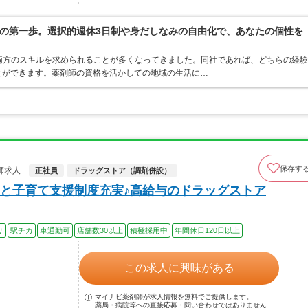
の第一歩。選択的週休3日制や身だしなみの自由化で、あなたの個性を
両方のスキルを求められることが多くなってきました。同社であれば、どちらの経験
とができます。薬剤師の資格を活かしての地域の生活に…
保存す
師求人
正社員
ドラッグストア（調剤併設）
と子育て支援制度充実♪高給与のドラッグストア
り
駅チカ
車通勤可
店舗数30以上
積極採用中
年間休日120日以上
この求人に興味がある
マイナビ薬剤師が求人情報を無料でご提供します。
薬局・病院等への直接応募・問い合わせではありません