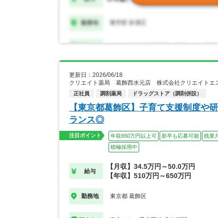
更新日：2026/06/18
クリエイト薬局 葛飾西水元店 株式会社クリエイトエ
正社員
調剤薬局
ドラッグストア（調剤併設）
【東京都葛飾区】子育て支援制度や研
ランス◎
注目ポイント
年収650万円以上可
新卒も応募可能
残業
積極採用中
【月収】34.5万円～50.0万円
給与
【年収】510万円～650万円
東京都 葛飾区
勤務地