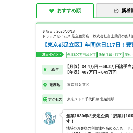
おすすめ順
新着
更新日：2026/06/18
ドラッグセイムス 足立佐野店 株式会社富士薬品の薬剤
【東京都足立区】年間休日117日！
注目ポイント
年収800万円以上可
残業月10ｈ以下
産休
【月収】34.4万円～59.2万円諸手
給与
【年収】487万円～849万円
東京都 足立区
勤務地
東京メトロ千代田線 北綾瀬駅
アクセス
創業1930年の安定企業！残業月1
す！
地域のお客様の利便性を高めるため、ド