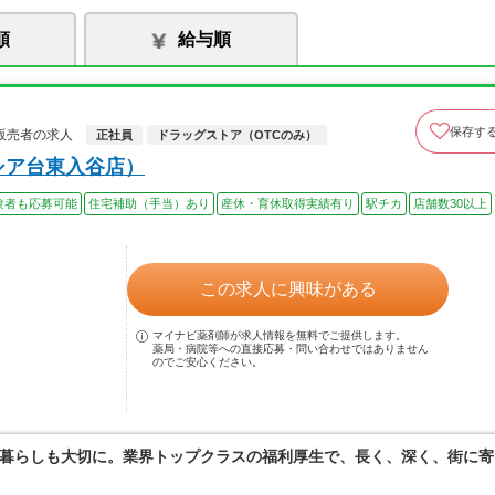
順
給与順
保存す
販売者の求人
正社員
ドラッグストア（OTCのみ）
シア台東入谷店）
験者も応募可能
住宅補助（手当）あり
産休・育休取得実績有り
駅チカ
店舗数30以上
この求人に興味がある
マイナビ薬剤師が求人情報を無料でご提供します。
薬局・病院等への直接応募・問い合わせではありません
のでご安心ください。
暮らしも大切に。業界トップクラスの福利厚生で、長く、深く、街に寄