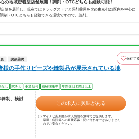
中心の地域密着型店舗展開！調剤・OTCどちらも経験可能！
店舗を展開し、現在ではドラッグストアと調剤薬局を含め東京都23区内を中心に
。調剤・OTCどちらも経験できる環境ですので、薬剤…
保存す
社員
調剤薬局
者様の手作りビーズや縫製品が展示されている地
勤なし
駅チカ
車通勤可
積極採用中
年間休日120日以上
※年俸制、検討
この求人に興味がある
マイナビ薬剤師が求人情報を無料でご提供します。
薬局・病院等への直接応募・問い合わせではありません
のでご安心ください。