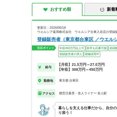
おすすめ順
新着
更新日：2026/06/18
ウエルシア薬局株式会社 ウエルシア台東入谷店の登録
登録販売者（東京都台東区 ／ウエル
注目ポイント
年収450万円以上可
新卒も応募可能
未経
登録販売者の求人
積極採用中
【月収】21.5万円～27.0万円
給与
【年収】308万円～450万円
東京都 台東区
勤務地
都営日暮里・舎人ライナー 舎人駅
アクセス
暮らしを支える仕事だから、自分の
り添う！