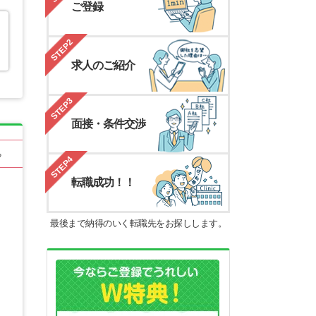
ご登録
STEP2
求人のご紹介
STEP3
面接・条件交渉
る
STEP4
転職成功！！
最後まで納得のいく転職先をお探しします。