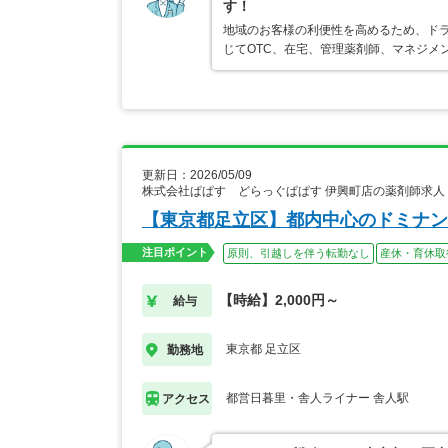
す！
地域のお客様の利便性を高めるため、ド
じてOTC、在宅、管理薬剤師、マネジメ
更新日：2026/05/09
株式会社ぱぱす どらっぐぱぱす 伊興町店の薬剤師求人
【東京都足立区】都内中心のドミナン
注目ポイント
原則、引越しを伴う転勤なし
産休・育休取
【時給】2,000円～
給与
東京都 足立区
勤務地
都営日暮里・舎人ライナー 舎人駅
アクセス