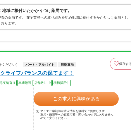
！地域に根付いたかかりつけ薬局です。
着の薬局です。 在宅業務への取り組みを初め地域に奉仕するかかりつけ薬局とし
ております。
保存す
せください）
パート・アルバイト
調剤薬局
クライフバランスの保てます！
得実績有り
車通勤可
店舗数1～9
積極採用中
この求人に興味がある
マイナビ薬剤師が求人情報を無料でご提供します。
薬局・病院等への直接応募・問い合わせではありません
のでご安心ください。