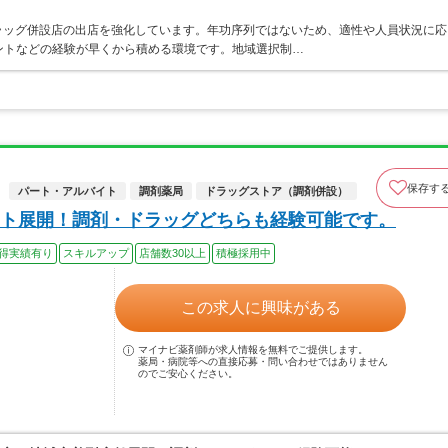
ラッグ併設店の出店を強化しています。年功序列ではないため、適性や人員状況に応
ントなどの経験が早くから積める環境です。地域選択制…
保存す
パート・アルバイト
調剤薬局
ドラッグストア（調剤併設）
ト展開！調剤・ドラッグどちらも経験可能です。
得実績有り
スキルアップ
店舗数30以上
積極採用中
この求人に興味がある
マイナビ薬剤師が求人情報を無料でご提供します。
薬局・病院等への直接応募・問い合わせではありません
のでご安心ください。