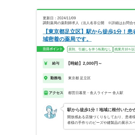
更新日：2024/11/09
調剤薬局の薬剤師求人（法人名非公開 ※詳細はお問合
【東京都足立区】駅から徒歩1分！患
域密着の薬局です。
注目ポイント
原則、引越しを伴う転勤なし
残業月10ｈ
【時給】2,000円～
給与
東京都 足立区
勤務地
都営日暮里・舎人ライナー 舎人駅
アクセス
駅から徒歩1分！地域に根付いたか
開放感ある店舗づくりをしており、患者
者様の手作りのビーズや縫製品の展示ス