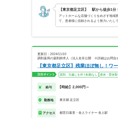
【東京都足立区】 駅から徒歩1分
アットホームな店舗づくりをめざす地域密
て、患者様に信頼されるよう努力いたし
更新日：2024/11/10
調剤薬局の薬剤師求人（法人名非公開 ※詳細はお問合
【東京都足立区】残業ほぼ無し！ワー
注目ポイント
原則、引越しを伴う転勤なし
産休・育休取
【時給】2,000円～
給与
東京都 足立区
勤務地
都営日暮里・舎人ライナー 舎人駅
アクセス