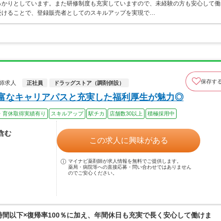
っかりとしています。また研修制度も充実していますので、未経験の方も安心して働
受けることで、登録販売者としてのスキルアップを実現で…
保存す
師求人
正社員
ドラッグストア（調剤併設）
豊富なキャリアパスと充実した福利厚生が魅力◎
・育休取得実績有り
スキルアップ
駅チカ
店舗数30以上
積極採用中
当含む
この求人に興味がある
マイナビ薬剤師が求人情報を無料でご提供します。
薬局・病院等への直接応募・問い合わせではありません
のでご安心ください。
0時間以下×復帰率100％に加え、年間休日も充実で長く安心して働けま