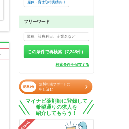
産休・育休取得実績有り
フリーワード
この条件で再検索（
7,248
件）
る
検索条件を保存する
無料転職サポートに
簡単1分
申し込む
マイナビ薬剤師に登録して
希望通りの求人を
紹介してもらう！
STEP1