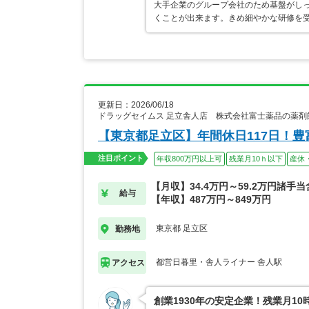
大手企業のグループ会社のため基盤がし
くことが出来ます。きめ細やかな研修を
更新日：2026/06/18
ドラッグセイムス 足立舎人店 株式会社富士薬品の薬剤
【東京都足立区】年間休日117日！
注目ポイント
年収800万円以上可
残業月10ｈ以下
産休
【月収】34.4万円～59.2万円諸手
給与
【年収】487万円～849万円
東京都 足立区
勤務地
都営日暮里・舎人ライナー 舎人駅
アクセス
創業1930年の安定企業！残業月1