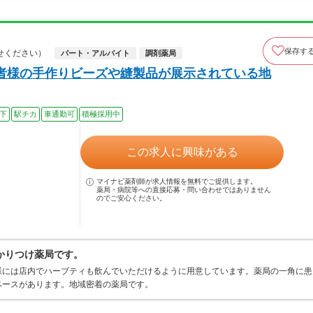
保存す
せください）
パート・アルバイト
調剤薬局
者様の手作りビーズや縫製品が展示されている地
以下
駅チカ
車通勤可
積極採用中
この求人に興味がある
マイナビ薬剤師が求人情報を無料でご提供します。
薬局・病院等への直接応募・問い合わせではありません
のでご安心ください。
かりつけ薬局です。
様には店内でハーブティも飲んでいただけるように用意しています。薬局の一角に患
ペースがあります。地域密着の薬局です。