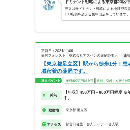
ドミナント戦略による東京都23区
設立以来ドミナント戦略による地域密着型
100店舗を超える集中出店をしています
更新日：2024/11/09
薬局フォレスト 株式会社アスペンの薬剤師求人
正
【東京都足立区】駅から徒歩1分！患
域密着の薬局です。
注目ポイント
年収600万円以上可
原則、引越しを伴う転
【年収】450万円～600万円程度 
給与
中。
東京都 足立区
勤務地
都営日暮里・舎人ライナー 舎人駅
アクセス