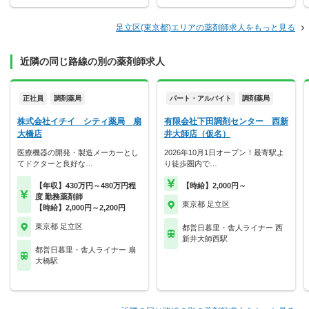
足立区(東京都)エリアの薬剤師求人をもっと見る
近隣の同じ路線の別の薬剤師求人
正社員
調剤薬局
パート・アルバイト
調剤薬局
株式会社イチイ シティ薬局 扇
有限会社下田調剤センター 西新
大橋店
井大師店（仮名）
医療機器の開発・製造メーカーとし
2026年10月1日オープン！最寄駅よ
てドクターと良好な…
り徒歩圏内で…
【年収】430万円～480万円程
【時給】2,000円～
度 勤務薬剤師
東京都 足立区
【時給】2,000円～2,200円
東京都 足立区
都営日暮里・舎人ライナー 西
新井大師西駅
都営日暮里・舎人ライナー 扇
大橋駅