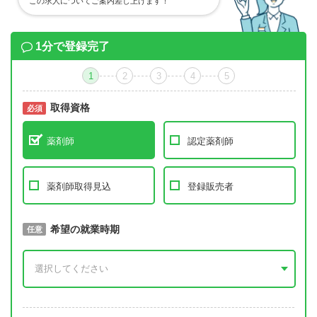
この求人についてご案内差し上げます！
1分で登録完了
1
2
3
4
5
取得資格
必須
必須
薬剤師
認定薬剤師
薬剤師取得見込
登録販売者
取得予定年
希望の就業時期
必須
任意
年 3月