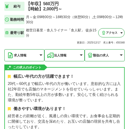
【年収】560万円
給与
【時給】2,000円～
月～金:09時00分～18時30分（休憩90分）,土:09時00分～12時
勤務時間
30分
都営日暮里・舎人ライナー「舎人駅」 徒歩15
最寄り駅
アクセス
分
更新日：2025/12/17 求人番号：450348
求人情報
法人情報
類似の求人
この求人のポイント
幅広い年代の方が活躍できます！
20代～60代まで幅広い年代の方が働いています。意欲的な方には入
社2年目でも店舗のマネージメントを任せていらっしゃいます。ま
た、勤続年数5年以上の方が多数います。安心して長く続けられる
環境が整っています。
働きやすい環境があります！
経営者との距離が近く、風通しの良い環境です。お食事会も定期的
に開催しており、交流を深めたり、お互いの店舗の現状を共有し合
ったりしています。