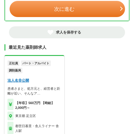
次に進む
求人を保存する
最近見た薬剤師求人
正社員
パート・アルバイト
調剤薬局
法人名非公開
患者さまと、処方元と、経営者と距
離が近い、そんなア…
【年収】560万円 【時給】
2,000円～
東京都 足立区
都営日暮里・舎人ライナー 舎
人駅