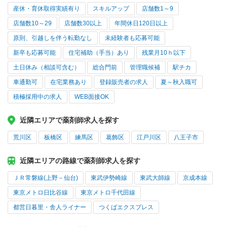
産休・育休取得実績有り
スキルアップ
店舗数1～9
店舗数10～29
店舗数30以上
年間休日120日以上
原則、引越しを伴う転勤なし
未経験者も応募可能
新卒も応募可能
住宅補助（手当）あり
残業月10ｈ以下
土日休み（相談可含む）
総合門前
管理職候補
駅チカ
車通勤可
在宅業務あり
登録販売者の求人
夏～秋入職可
積極採用中の求人
WEB面接OK
近隣エリアで薬剤師求人を探す
荒川区
板橋区
練馬区
葛飾区
江戸川区
八王子市
近隣エリアの路線で薬剤師求人を探す
ＪＲ常磐線(上野－仙台)
東武伊勢崎線
東武大師線
京成本線
東京メトロ日比谷線
東京メトロ千代田線
都営日暮里・舎人ライナー
つくばエクスプレス