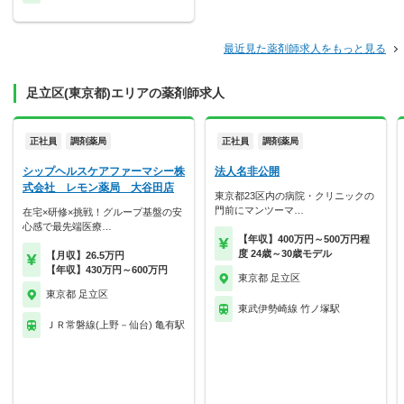
最近見た薬剤師求人をもっと見る
足立区(東京都)エリアの薬剤師求人
正社員
調剤薬局
正社員
調剤薬局
シップヘルスケアファーマシー株
法人名非公開
式会社 レモン薬局 大谷田店
東京都23区内の病院・クリニックの
門前にマンツーマ…
在宅×研修×挑戦！グループ基盤の安
心感で最先端医療…
【年収】400万円～500万円程
度 24歳～30歳モデル
【月収】26.5万円
【年収】430万円～600万円
東京都 足立区
東京都 足立区
東武伊勢崎線 竹ノ塚駅
ＪＲ常磐線(上野－仙台) 亀有駅