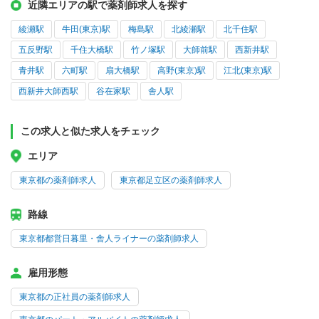
近隣エリアの駅で薬剤師求人を探す
綾瀬駅
牛田(東京)駅
梅島駅
北綾瀬駅
北千住駅
五反野駅
千住大橋駅
竹ノ塚駅
大師前駅
西新井駅
青井駅
六町駅
扇大橋駅
高野(東京)駅
江北(東京)駅
西新井大師西駅
谷在家駅
舎人駅
この求人と似た求人をチェック
エリア
東京都の薬剤師求人
東京都足立区の薬剤師求人
路線
東京都都営日暮里・舎人ライナーの薬剤師求人
雇用形態
東京都の正社員の薬剤師求人