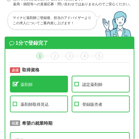
薬局・病院等への直接応募・問い合わせではありませんのでご安心ください。
マイナビ薬剤師ご登録後、担当のアドバイザーより
この求人についてご案内差し上げます！
1分で登録完了
1
2
3
4
5
取得資格
必須
必須
薬剤師
認定薬剤師
薬剤師取得見込
登録販売者
取得予定年
希望の就業時期
必須
任意