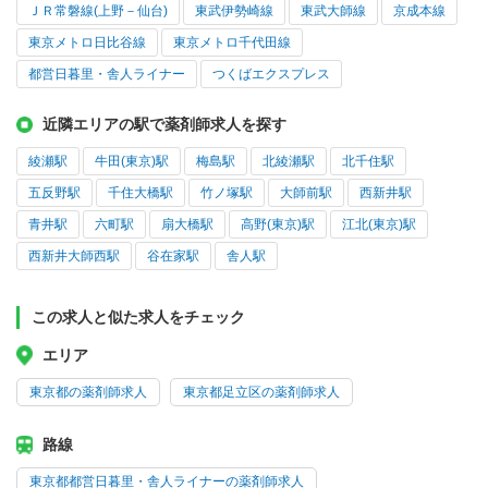
ＪＲ常磐線(上野－仙台)
東武伊勢崎線
東武大師線
京成本線
東京メトロ日比谷線
東京メトロ千代田線
都営日暮里・舎人ライナー
つくばエクスプレス
近隣エリアの駅で薬剤師求人を探す
綾瀬駅
牛田(東京)駅
梅島駅
北綾瀬駅
北千住駅
五反野駅
千住大橋駅
竹ノ塚駅
大師前駅
西新井駅
青井駅
六町駅
扇大橋駅
高野(東京)駅
江北(東京)駅
西新井大師西駅
谷在家駅
舎人駅
この求人と似た求人をチェック
エリア
東京都の薬剤師求人
東京都足立区の薬剤師求人
路線
東京都都営日暮里・舎人ライナーの薬剤師求人