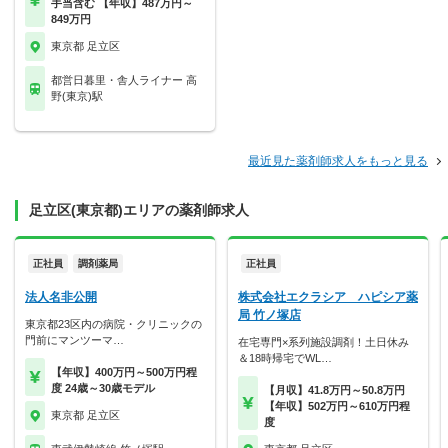
手当含む 【年収】487万円～
849万円
東京都 足立区
都営日暮里・舎人ライナー 高
野(東京)駅
最近見た薬剤師求人をもっと見る
足立区(東京都)エリアの薬剤師求人
正社員
調剤薬局
正社員
法人名非公開
株式会社エクラシア ハピシア薬
局 竹ノ塚店
東京都23区内の病院・クリニックの
門前にマンツーマ…
在宅専門×系列施設調剤！土日休み
＆18時帰宅でWL…
【年収】400万円～500万円程
度 24歳～30歳モデル
【月収】41.8万円～50.8万円
【年収】502万円～610万円程
東京都 足立区
度