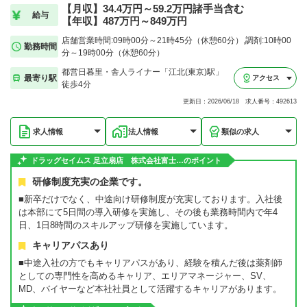
【月収】34.4万円～59.2万円諸手当含む
給与
【年収】487万円～849万円
店舗営業時間:09時00分～21時45分（休憩60分）,調剤:10時00
勤務時間
分～19時00分（休憩60分）
都営日暮里・舎人ライナー「江北(東京)駅」
最寄り駅
アクセス
徒歩4分
更新日：2026/06/18 求人番号：492613
求人情報
法人情報
類似の求人
ドラッグセイムス 足立扇店 株式会社富士…のポイント
研修制度充実の企業です。
■新卒だけでなく、中途向け研修制度が充実しております。入社後
は本部にて5日間の導入研修を実施し、その後も業務時間内で年4
日、1日8時間のスキルアップ研修を実施しています。
キャリアパスあり
■中途入社の方でもキャリアパスがあり、経験を積んだ後は薬剤師
としての専門性を高めるキャリア、エリアマネージャー、SV、
MD、バイヤーなど本社社員として活躍するキャリアがあります。