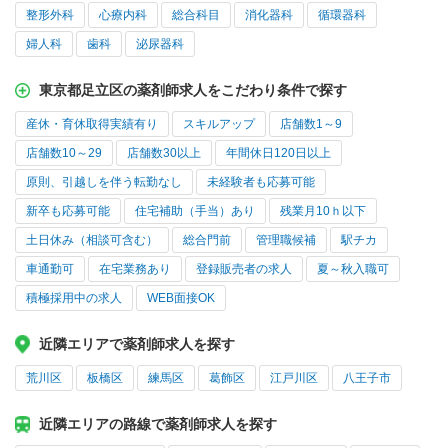
整形外科
心療内科
総合科目
消化器科
循環器科
婦人科
歯科
泌尿器科
東京都足立区の薬剤師求人をこだわり条件で探す
産休・育休取得実績有り
スキルアップ
店舗数1～9
店舗数10～29
店舗数30以上
年間休日120日以上
原則、引越しを伴う転勤なし
未経験者も応募可能
新卒も応募可能
住宅補助（手当）あり
残業月10ｈ以下
土日休み（相談可含む）
総合門前
管理職候補
駅チカ
車通勤可
在宅業務あり
登録販売者の求人
夏～秋入職可
積極採用中の求人
WEB面接OK
近隣エリアで薬剤師求人を探す
荒川区
板橋区
練馬区
葛飾区
江戸川区
八王子市
近隣エリアの路線で薬剤師求人を探す