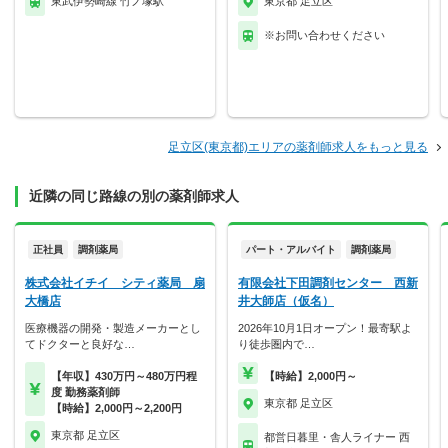
東武伊勢崎線 竹ノ塚駅
東京都 足立区
※お問い合わせください
足立区(東京都)エリアの薬剤師求人をもっと見る
近隣の同じ路線の別の薬剤師求人
正社員
調剤薬局
パート・アルバイト
調剤薬局
株式会社イチイ シティ薬局 扇
有限会社下田調剤センター 西新
大橋店
井大師店（仮名）
医療機器の開発・製造メーカーとし
2026年10月1日オープン！最寄駅よ
てドクターと良好な…
り徒歩圏内で…
【年収】430万円～480万円程
【時給】2,000円～
度 勤務薬剤師
東京都 足立区
【時給】2,000円～2,200円
東京都 足立区
都営日暮里・舎人ライナー 西