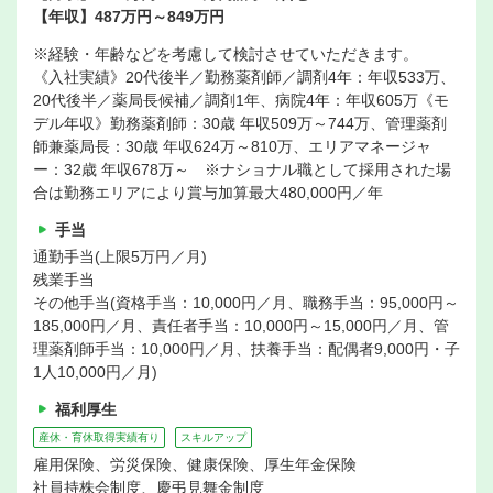
【年収】487万円～849万円
※経験・年齢などを考慮して検討させていただきます。
《入社実績》20代後半／勤務薬剤師／調剤4年：年収533万、
20代後半／薬局長候補／調剤1年、病院4年：年収605万《モ
デル年収》勤務薬剤師：30歳 年収509万～744万、管理薬剤
師兼薬局長：30歳 年収624万～810万、エリアマネージャ
ー：32歳 年収678万～ ※ナショナル職として採用された場
合は勤務エリアにより賞与加算最大480,000円／年
手当
通勤手当(上限5万円／月)
残業手当
その他手当(資格手当：10,000円／月、職務手当：95,000円～
185,000円／月、責任者手当：10,000円～15,000円／月、管
理薬剤師手当：10,000円／月、扶養手当：配偶者9,000円・子
1人10,000円／月)
福利厚生
産休・育休取得実績有り
スキルアップ
雇用保険、労災保険、健康保険、厚生年金保険
社員持株会制度、慶弔見舞金制度