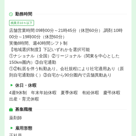
勤務時間
残業月10ｈ以下
店舗営業時間:09時00分～21時45分（休憩60分）,調剤:10時
00分～19時00分（休憩60分）
実働8時間、週40時間シフト制
【地域選択制度】下記いずれかを選択可能
①ナショナル（全国）②リージョナル（関東を中心とした
150km圏内）③自宅通勤
①②転居を伴う転勤あり。会社規程により社宅適用あり（原
則自宅通勤除く）③自宅から90分圏内で店舗異動あり
休日・休暇
4週9休制 年末年始休暇 夏季休暇 有給休暇 慶弔休暇
出産・育児休暇
募集職種
薬剤師
雇用形態
正社員