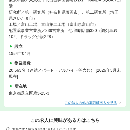
東京本部／東京都千代田区神田錦町2-2-1 KANDA SQUARE9
階
研究所／第一研究所（神奈川県藤沢市）、第二研究所（埼玉
県さいたま市）
工場／富山工場、富山第二工場（富山県富山市）
配置薬事業営業所／239営業所 他 調剤店舗330（調剤単独
102、ドラッグ併設228）
設立
1954年04月
従業員数
20,563名（連結／パート・アルバイト等含む） [2025年3月末
現在]
所在地
東京都足立区扇3-25-3
この法人の他の薬剤師求人を見る
この求人に興味がある方はこちら
無料で求人情報をお問い合わせいただけます。