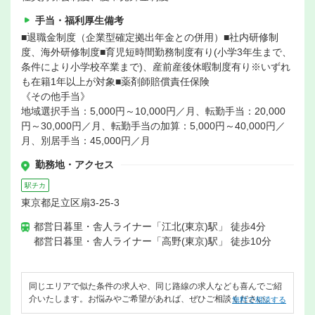
手当・福利厚生備考
■退職金制度（企業型確定拠出年金との併用）■社内研修制
度、海外研修制度■育児短時間勤務制度有り(小学3年生まで、
条件により小学校卒業まで)、産前産後休暇制度有り※いずれ
も在籍1年以上が対象■薬剤師賠償責任保険
《その他手当》
地域選択手当：5,000円～10,000円／月、転勤手当：20,000
円～30,000円／月、転勤手当の加算：5,000円～40,000円／
月、別居手当：45,000円／月
勤務地・アクセス
駅チカ
東京都足立区扇3-25-3
都営日暮里・舎人ライナー「江北(東京)駅」 徒歩4分
都営日暮里・舎人ライナー「高野(東京)駅」 徒歩10分
同じエリアで似た条件の求人や、同じ路線の求人なども喜んでご紹
介いたします。お悩みやご希望があれば、ぜひご相談ください。
無料で相談する