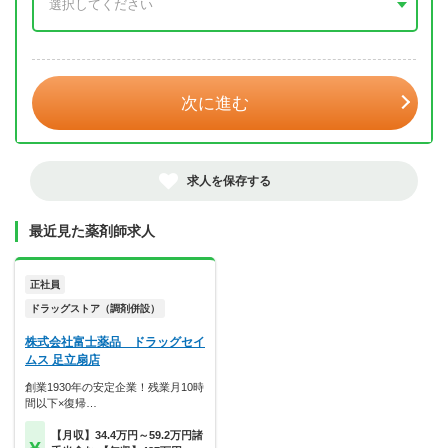
年 3月
次に進む
求人を保存する
最近見た薬剤師求人
正社員
ドラッグストア（調剤併設）
株式会社富士薬品 ドラッグセイ
ムス 足立扇店
創業1930年の安定企業！残業月10時
間以下×復帰…
【月収】34.4万円～59.2万円諸