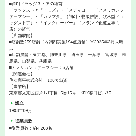
■調剤ドラッグストアの経営
ドラッグストア「トモズ」・「メディコ」・「アメリカンフ
ァーマシー」・「カツマタ」（調剤・物販併設、欧米型ドラ
ッグストア）・「インクローバー」（ブランド化粧品専門
店）の経営
【店舗展開】
■店舗数259店舗（内調剤実施194点店舗）※2025年3月末時
点
■店舗展開：東京都、神奈川県、埼玉県、千葉県、宮城県、群
馬県、山梨県、兵庫県
■アメリカンファーマシー：6店舗
【関連会社】
住友商事株式会社 100％出資
【事業所】
東京都文京区西片1-1丁目15番15号 KDX春日ビル3F
設立
1993年09月
従業員数
■従業員数：約4,268名