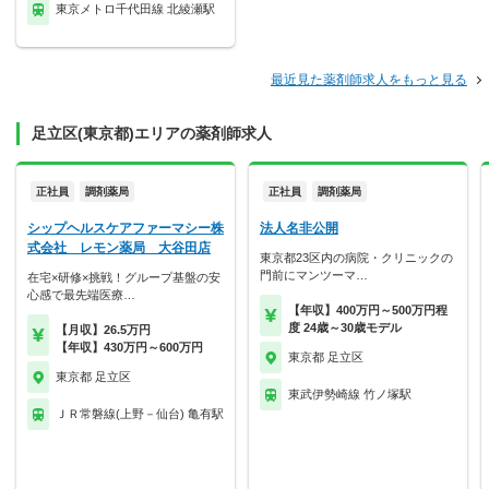
東京メトロ千代田線 北綾瀬駅
最近見た薬剤師求人をもっと見る
足立区(東京都)エリアの薬剤師求人
正社員
調剤薬局
正社員
調剤薬局
シップヘルスケアファーマシー株
法人名非公開
式会社 レモン薬局 大谷田店
東京都23区内の病院・クリニックの
門前にマンツーマ…
在宅×研修×挑戦！グループ基盤の安
心感で最先端医療…
【年収】400万円～500万円程
度 24歳～30歳モデル
【月収】26.5万円
【年収】430万円～600万円
東京都 足立区
東京都 足立区
東武伊勢崎線 竹ノ塚駅
ＪＲ常磐線(上野－仙台) 亀有駅