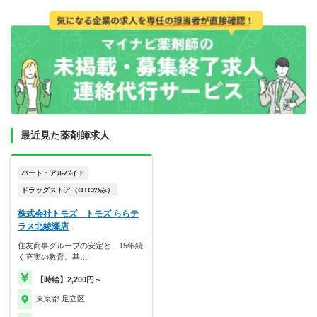
最近見た薬剤師求人
パート・アルバイト
ドラッグストア（OTCのみ）
株式会社トモズ トモズ ららテ
ラス北綾瀬店
住友商事グループの安定と、15年続
く充実の教育。基…
【時給】2,200円～
東京都 足立区