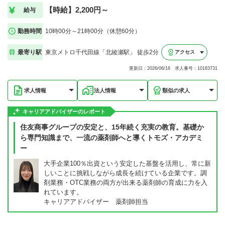
【時給】2,200円～
給与
勤務時間
10時00分～21時00分（休憩60分）
最寄り駅
東京メトロ千代田線「北綾瀬駅」 徒歩2分
アクセス
更新日：2026/06/18 求人番号：10183731
求人情報
法人情報
類似の求人
キャリアアドバイザーのレポート
住友商事グループの安定と、15年続く充実の教育。基礎か
ら専門知識まで、一流の薬剤師へと導くトモズ・アカデミ
ー
大手企業100％出資という安定した基盤を活用し、常に新
しいことに挑戦しながら成長を続けている企業です。調
剤業務・OTC業務の両方が出来る薬剤師の育成に力を入
れています。
キャリアアドバイザー 薬剤師担当