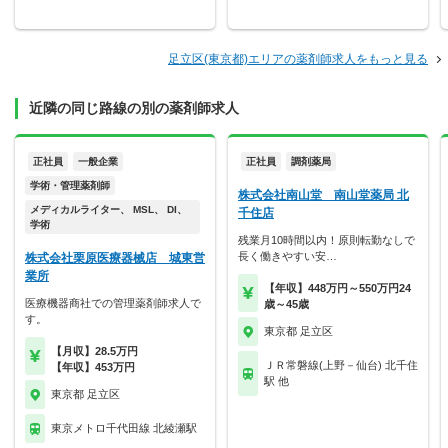
足立区(東京都)エリアの薬剤師求人をもっと見る
近隣の同じ路線の別の薬剤師求人
正社員
一般企業
正社員
調剤薬局
学術・管理薬剤師
株式会社南山堂 南山堂薬局 北
メディカルライター、 MSL、 DI、
千住店
学術
残業月10時間以内！原則転勤なしで
長く働きやすい安…
株式会社栗原医療器械店 城東営
業所
【年収】448万円～550万円24
医療機器商社での管理薬剤師求人で
歳～45歳
す。
東京都 足立区
【月収】28.5万円
ＪＲ常磐線(上野－仙台) 北千住
【年収】453万円
駅 他
東京都 足立区
東京メトロ千代田線 北綾瀬駅