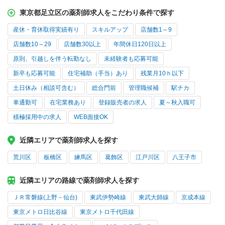
東京都足立区の薬剤師求人をこだわり条件で探す
産休・育休取得実績有り
スキルアップ
店舗数1～9
店舗数10～29
店舗数30以上
年間休日120日以上
原則、引越しを伴う転勤なし
未経験者も応募可能
新卒も応募可能
住宅補助（手当）あり
残業月10ｈ以下
土日休み（相談可含む）
総合門前
管理職候補
駅チカ
車通勤可
在宅業務あり
登録販売者の求人
夏～秋入職可
積極採用中の求人
WEB面接OK
近隣エリアで薬剤師求人を探す
荒川区
板橋区
練馬区
葛飾区
江戸川区
八王子市
近隣エリアの路線で薬剤師求人を探す
ＪＲ常磐線(上野－仙台)
東武伊勢崎線
東武大師線
京成本線
東京メトロ日比谷線
東京メトロ千代田線