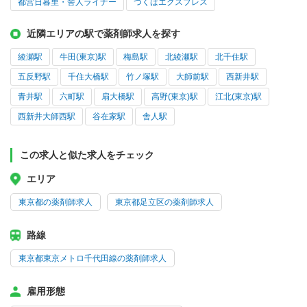
都営日暮里・舎人ライナー
つくばエクスプレス
近隣エリアの駅で薬剤師求人を探す
綾瀬駅
牛田(東京)駅
梅島駅
北綾瀬駅
北千住駅
五反野駅
千住大橋駅
竹ノ塚駅
大師前駅
西新井駅
青井駅
六町駅
扇大橋駅
高野(東京)駅
江北(東京)駅
西新井大師西駅
谷在家駅
舎人駅
この求人と似た求人をチェック
エリア
東京都の薬剤師求人
東京都足立区の薬剤師求人
路線
東京都東京メトロ千代田線の薬剤師求人
雇用形態