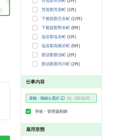
芳賀郡市貝町
(2件)
芳賀郡芳賀町
(1件)
下都賀郡壬生町
(12件)
下都賀郡野木町
(8件)
塩谷郡塩谷町
(1件)
塩谷郡高根沢町
(8件)
那須郡那須町
(2件)
那須郡那珂川町
(2件)
仕事内容
業種・職種を選択
例）調剤薬局
学術・管理薬剤師
雇用形態