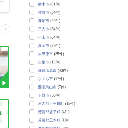
栃木市
(61件)
佐野市
(54件)
鹿沼市
(29件)
日光市
(34件)
小山市
(64件)
真岡市
(38件)
大田原市
(25件)
矢板市
(15件)
那須塩原市
(43件)
さくら市
(17件)
那須烏山市
(7件)
下野市
(50件)
河内郡上三川町
(15件)
芳賀郡益子町
(4件)
芳賀郡茂木町
(1件)