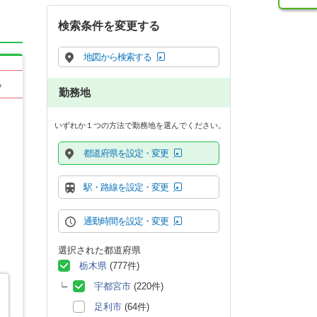
検索条件を変更する
地図から検索する
る
勤務地
いずれか１つの方法で勤務地を選んでください。
都道府県を設定・変更
駅・路線を設定・変更
通勤時間を設定・変更
選択された都道府県
栃木県
(777件)
宇都宮市
(220件)
足利市
(64件)