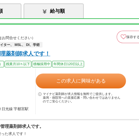
順
給与順
保存す
はお問合せください）
ター、 MSL、 DI、学術
理薬剤師求人です！
）
残業月10ｈ以下
積極採用中
年間休日120日以上
この求人に興味がある
マイナビ薬剤師が求人情報を無料でご提供します。
薬局・病院等への直接応募・問い合わせではありません
のでご安心ください。
Ｒ日光線 宇都宮駅
の管理薬剤師求人です。
整った求人です！