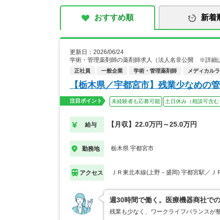
おすすめ順
新着
更新日：2026/06/24
学術・管理薬剤師の薬剤師求人（法人名非公開 ※詳細
正社員
一般企業
学術・管理薬剤師
メディカルライ
【栃木県／宇都宮市】残業少なめの管
注目ポイント
未経験者も応募可能
土日休み（相談可含む
【月収】22.0万円～25.0万円
給与
栃木県 宇都宮市
勤務地
ＪＲ東北本線(上野－盛岡) 宇都宮駅／Ｊ
アクセス
週30時間で働く。医療機器商社で
残業も少なく、ワークライフバランスが