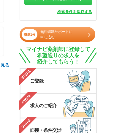
検索条件を保存する
無料転職サポートに
簡単1分
申し込む
マイナビ薬剤師に登録して
希望通りの求人を
紹介してもらう！
と見る
STEP1
ご登録
STEP2
求人のご紹介
STEP3
面接・条件交渉