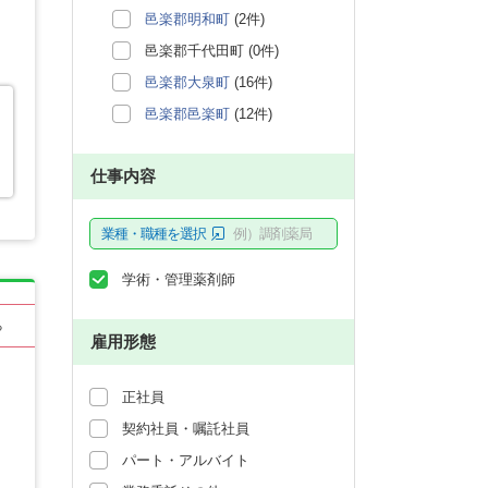
邑楽郡明和町
(2件)
邑楽郡千代田町 (0件)
邑楽郡大泉町
(16件)
邑楽郡邑楽町
(12件)
仕事内容
業種・職種を選択
例）調剤薬局
学術・管理薬剤師
る
雇用形態
正社員
契約社員・嘱託社員
パート・アルバイト