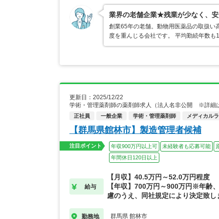
業界の老舗企業★残業が少なく、安
創業65年の老舗。動物用医薬品の取扱い
度を重んじる会社です。 平均勤続年数も
更新日：2025/12/22
学術・管理薬剤師の薬剤師求人（法人名非公開 ※詳細
正社員
一般企業
学術・管理薬剤師
メディカルライ
【群馬県館林市】製造管理者候補
注目ポイント
年収900万円以上可
未経験者も応募可能
年間休日120日以上
【月収】40.5万円～52.0万円程度
【年収】700万円～900万円※年齢
給与
慮のうえ、同社規定により決定致し
群馬県 館林市
勤務地