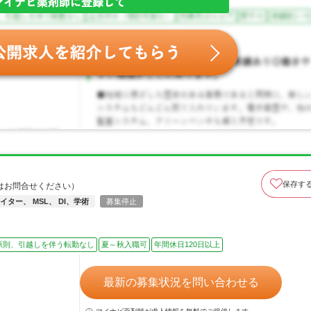
保存す
はお問合せください）
ター、 MSL、 DI、学術
募集停止
原則、引越しを伴う転勤なし
夏～秋入職可
年間休日120日以上
最新の募集状況を問い合わせる