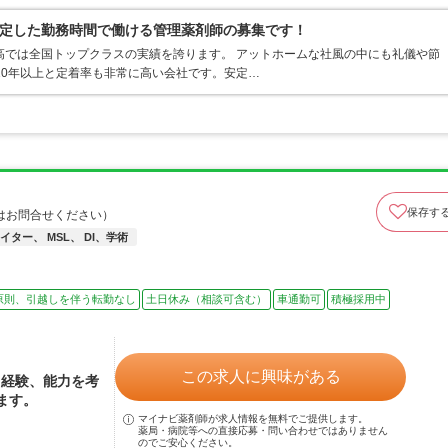
定した勤務時間で働ける管理薬剤師の募集です！
高では全国トップクラスの実績を誇ります。 アットホームな社風の中にも礼儀や節
10年以上と定着率も非常に高い会社です。安定…
保存す
はお問合せください）
ター、 MSL、 DI、学術
原則、引越しを伴う転勤なし
土日休み（相談可含む）
車通勤可
積極採用中
この求人に興味がある
、経験、能力を考
ます。
マイナビ薬剤師が求人情報を無料でご提供します。
薬局・病院等への直接応募・問い合わせではありません
のでご安心ください。