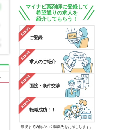
マイナビ薬剤師に登録して
希望通りの求人を
紹介してもらう！
STEP1
ご登録
STEP2
求人のご紹介
STEP3
る
面接・条件交渉
STEP4
転職成功！！
最後まで納得のいく転職先をお探しします。