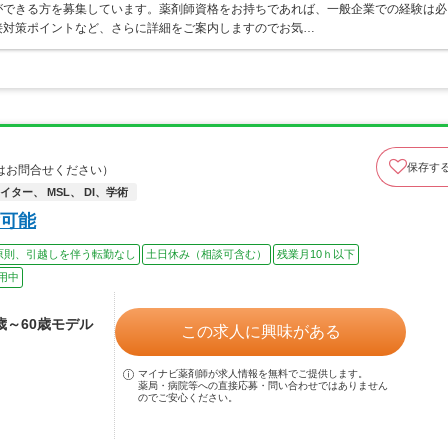
ができる方を募集しています。薬剤師資格をお持ちであれば、一般企業での経験は必
接対策ポイントなど、さらに詳細をご案内しますのでお気…
保存す
はお問合せください）
ター、 MSL、 DI、学術
可能
原則、引越しを伴う転勤なし
土日休み（相談可含む）
残業月10ｈ以下
用中
6歳～60歳モデル
この求人に興味がある
マイナビ薬剤師が求人情報を無料でご提供します。
薬局・病院等への直接応募・問い合わせではありません
のでご安心ください。