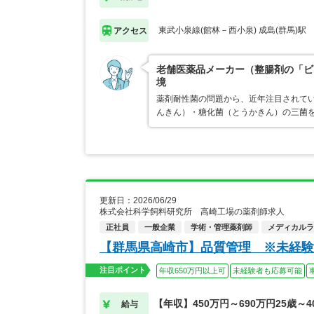
東武小泉線(館林－西小泉) 成島(群馬)駅
アクセス
老舗医薬品メーカー（整腸剤の「ビ
境
薬剤耐性菌の問題から、近年注目されて
んきん）・糖化菌（とうかきん）の三菌
更新日：2026/06/29
株式会社科学飼料研究所 高崎工場の薬剤師求人
正社員
一般企業
学術・管理薬剤師
メディカルライ
【群馬県高崎市】品質管理 ※未経験
注目ポイント
年収650万円以上可
未経験者も応募可能
【年収】450万円～690万円25歳～
給与