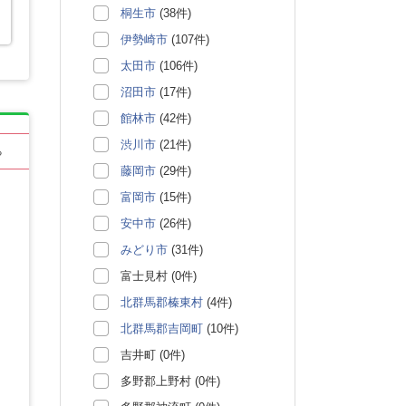
桐生市
(38件)
伊勢崎市
(107件)
太田市
(106件)
沼田市
(17件)
館林市
(42件)
渋川市
(21件)
る
藤岡市
(29件)
富岡市
(15件)
安中市
(26件)
みどり市
(31件)
富士見村 (0件)
北群馬郡榛東村
(4件)
北群馬郡吉岡町
(10件)
吉井町 (0件)
多野郡上野村 (0件)