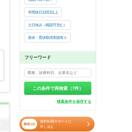
年間休日120日以上
土日休み（相談可含む）
産休・育休取得実績有り
フリーワード
この条件で再検索（
7
件）
検索条件を保存する
無料転職サポートに
簡単1分
申し込む