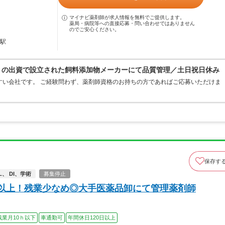
マイナビ薬剤師が求人情報を無料でご提供します。
薬局・病院等への直接応募・問い合わせではありません
のでご安心ください。
野駅
）の出資で設立された飼料添加物メーカーにて品質管理／土日祝日休み
すい会社です。 ご経験問わず、薬剤師資格のお持ちの方であればご応募いただけま
保存す
、 DI、学術
募集停止
日以上！残業少なめ◎大手医薬品卸にて管理薬剤師
残業月10ｈ以下
車通勤可
年間休日120日以上