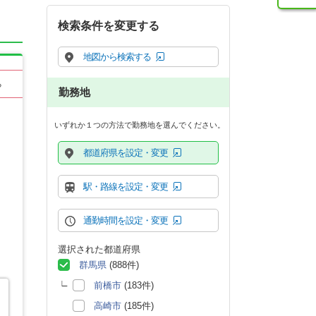
検索条件を変更する
地図から検索する
る
勤務地
いずれか１つの方法で勤務地を選んでください。
都道府県を設定・変更
駅・路線を設定・変更
通勤時間を設定・変更
選択された都道府県
群馬県
(888件)
前橋市
(183件)
高崎市
(185件)