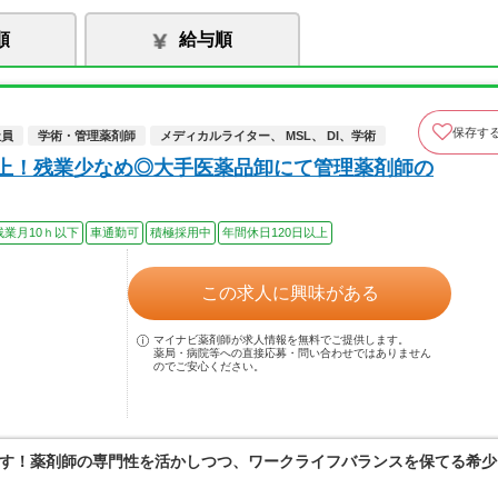
順
給与順
保存す
社員
学術・管理薬剤師
メディカルライター、 MSL、 DI、学術
以上！残業少なめ◎大手医薬品卸にて管理薬剤師の
残業月10ｈ以下
車通勤可
積極採用中
年間休日120日以上
この求人に興味がある
マイナビ薬剤師が求人情報を無料でご提供します。
薬局・病院等への直接応募・問い合わせではありません
のでご安心ください。
す！薬剤師の専門性を活かしつつ、ワークライフバランスを保てる希少