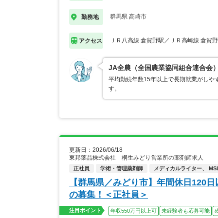
群馬県 高崎市
勤務地
ＪＲ八高線 倉賀野駅／ＪＲ高崎線 倉賀
アクセス
JA全農（全国農業協同組合連合会
平均勤続年数15年以上で長期就業がしや
す。
更新日：2026/06/18
東邦薬品株式会社 桐生みどり営業所の薬剤師求人
正社員
学術・管理薬剤師
メディカルライター、 MSL
【群馬県／みどり市】年間休日120
の募集！＜正社員＞
注目ポイント
年収550万円以上可
未経験者も応募可能