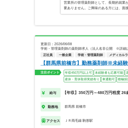
営業所の管理薬剤師として、長期的就業
要ありません。ご興味のある方には、面
更新日：2026/06/08
学術・管理薬剤師の薬剤師求人（法人名非公開 ※詳細
正社員
一般企業
学術・管理薬剤師
メディカルライ
【群馬県前橋市】勤務薬剤師※未経験
注目ポイント
年収450万円以上可
未経験者も応募可能
産休・育休取得実績有り
車通勤可
積極採
【年収】350万円～480万円程度 2
給与
群馬県 前橋市
勤務地
ＪＲ両毛線 駒形駅
アクセス