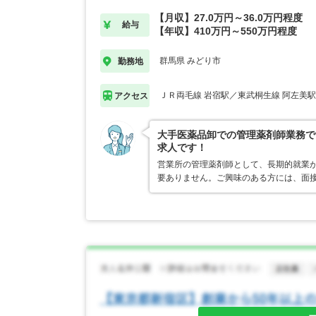
【月収】27.0万円～36.0万円程度
給与
【年収】410万円～550万円程度
群馬県 みどり市
勤務地
ＪＲ両毛線 岩宿駅／東武桐生線 阿左美駅
アクセス
大手医薬品卸での管理薬剤師業務で
求人です！
営業所の管理薬剤師として、長期的就業
要ありません。ご興味のある方には、面