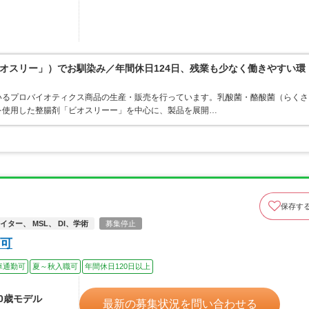
オスリー」）でお馴染み／年間休日124日、残業も少なく働きやすい環
いるプロバイオティクス商品の生産・販売を行っています。乳酸菌・酪酸菌（らくさ
を使用した整腸剤「ビオスリーー」を中心に、製品を展開…
保存す
ター、 MSL、 DI、学術
募集停止
可
車通勤可
夏～秋入職可
年間休日120日以上
40歳モデル
最新の募集状況を問い合わせる