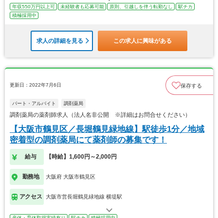
年収550万円以上可
未経験者も応募可能
原則、引越しを伴う転勤なし
駅チカ
積極採用中
求人の詳細を見る
この求人に興味がある
更新日：2022年7月6日
保存する
パート・アルバイト
調剤薬局
調剤薬局の薬剤師求人（法人名非公開 ※詳細はお問合せください）
【大阪市鶴見区／長堀鶴見緑地線】駅徒歩1分／地域
密着型の調剤薬局にて薬剤師の募集です！
給与
【時給】1,600円～2,000円
勤務地
大阪府 大阪市鶴見区
アクセス
大阪市営長堀鶴見緑地線 横堤駅
産休・育休取得実績有り
駅チカ
積極採用中