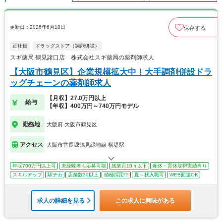
更新日：2026年6月18日
保存する
正社員
ドラッグストア（調剤併設）
スギ薬局 鶴見諸口店 株式会社スギ薬局の薬剤師求人
【大阪市鶴見区】企業規模拡大中！大手調剤併設ドラ
ッグチェーンの薬剤師求人
【月収】27.0万円以上
給与
【年収】400万円～740万円モデル
勤務地
大阪府 大阪市鶴見区
アクセス
大阪市営長堀鶴見緑地線 横堤駅
年収700万円以上可
未経験者も応募可能
残業月10ｈ以下
産休・育休取得実績有り
スキルアップ
駅チカ
店舗数30以上
積極採用中
夏～秋入職可
WEB面接OK
求人の詳細を見る
この求人に興味がある