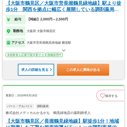
【大阪市鶴見区／大阪市営長堀鶴見緑地線】駅より徒
歩1分 関西を拠点に幅広く展開している調剤薬局で
す
給与
【時給】2,000円～2,500円
勤務地
大阪府 大阪市鶴見区
アクセス
大阪市営長堀鶴見緑地線 横堤駅
未経験者も応募可能
駅チカ
積極採用中
求人の詳細を見る
この求人に興味がある
更新日：2026年6月18日
保存する
パート・アルバイト
調剤薬局
株式会社メディカルかるがも 鶴見緑地店の薬剤師求人
【大阪市鶴見区／長堀鶴見緑地線】駅徒歩1分！地域