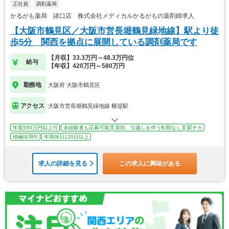
正社員
調剤薬局
かるがも薬局 諸口店 株式会社メディカルかるがもの薬剤師求人
【大阪市鶴見区／大阪市営長堀鶴見緑地線】駅より徒
歩5分 関西を拠点に展開している調剤薬局です
【月収】33.3万円～48.3万円位
給与
【年収】420万円～580万円
勤務地
大阪府 大阪市鶴見区
アクセス
大阪市営長堀鶴見緑地線 横堤駅
年収550万円以上可
未経験者も応募可能
原則、引越しを伴う転勤なし
駅チカ
積極採用中
年間休日120日以上
求人の詳細を見る
この求人に興味がある