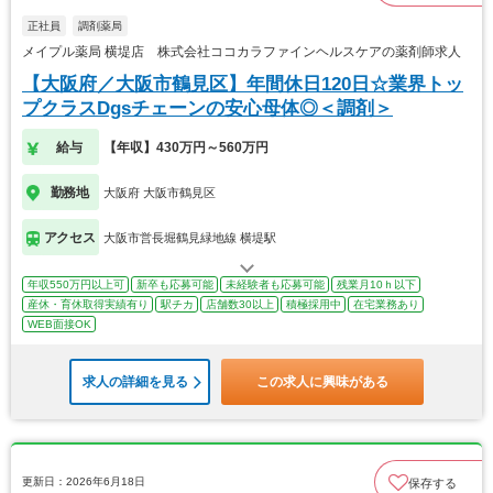
正社員
調剤薬局
メイプル薬局 横堤店 株式会社ココカラファインヘルスケアの薬剤師求人
【大阪府／大阪市鶴見区】年間休日120日☆業界トッ
プクラスDgsチェーンの安心母体◎＜調剤＞
給与
【年収】430万円～560万円
勤務地
大阪府 大阪市鶴見区
アクセス
大阪市営長堀鶴見緑地線 横堤駅
年収550万円以上可
新卒も応募可能
未経験者も応募可能
残業月10ｈ以下
産休・育休取得実績有り
駅チカ
店舗数30以上
積極採用中
在宅業務あり
WEB面接OK
求人の詳細を見る
この求人に興味がある
更新日：2026年6月18日
保存する