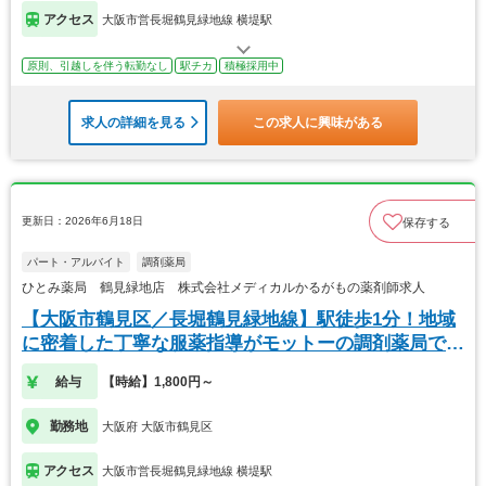
アクセス
大阪市営長堀鶴見緑地線 横堤駅
原則、引越しを伴う転勤なし
駅チカ
積極採用中
求人の詳細を見る
この求人に興味がある
更新日：2026年6月18日
保存する
パート・アルバイト
調剤薬局
ひとみ薬局 鶴見緑地店 株式会社メディカルかるがもの薬剤師求人
【大阪市鶴見区／長堀鶴見緑地線】駅徒歩1分！地域
に密着した丁寧な服薬指導がモットーの調剤薬局で
す。
給与
【時給】1,800円～
勤務地
大阪府 大阪市鶴見区
アクセス
大阪市営長堀鶴見緑地線 横堤駅