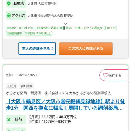
勤務地
大阪府 大阪市鶴見区
アクセス
大阪市営長堀鶴見緑地線 横堤駅
年収550万円以上可
未経験者も応募可能
原則、引越しを伴う転勤なし
駅チカ
積極採用中
年間休日120日以上
求人の詳細を見る
この求人に興味がある
更新日：2026年7月27日
保存する
正社員
調剤薬局
かるがも薬局 鶴見店 株式会社メディカルかるがもの薬剤師求人
【大阪市鶴見区／大阪市営長堀鶴見緑地線】駅より徒
歩1分 関西を拠点に幅広く展開している調剤薬局で
す
【月収】33.3万円～48.3万円位
給与
【年収】420万円～580万円