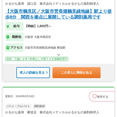
かるがも薬局 諸口店 株式会社メディカルかるがもの薬剤師求人
【大阪市鶴見区／大阪市営長堀鶴見緑地線】駅より徒
歩8分 関西を拠点に展開している調剤薬局です
給与
【時給】1,800円～
勤務地
大阪府 大阪市鶴見区
アクセス
大阪市営長堀鶴見緑地線 横堤駅
原則、引越しを伴う転勤なし
駅チカ
積極採用中
求人の詳細を見る
この求人に興味がある
更新日：2026年6月18日
保存する
パート・アルバイト
調剤薬局
かるがも薬局 横堤店 株式会社メディカルかるがもの薬剤師求人