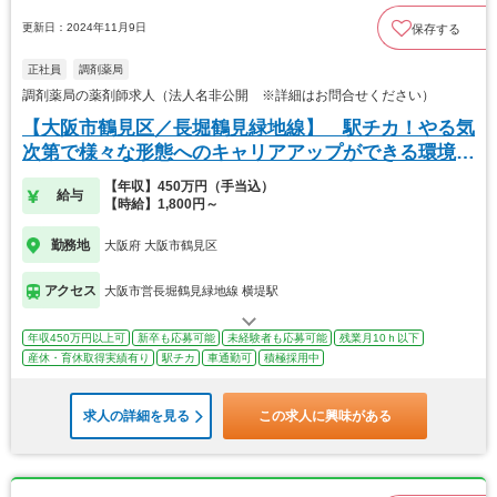
更新日：2024年11月9日
保存する
正社員
調剤薬局
調剤薬局の薬剤師求人（法人名非公開 ※詳細はお問合せください）
【大阪市鶴見区／長堀鶴見緑地線】 駅チカ！やる気
次第で様々な形態へのキャリアアップができる環境で
す。
【年収】450万円（手当込）
給与
【時給】1,800円～
勤務地
大阪府 大阪市鶴見区
アクセス
大阪市営長堀鶴見緑地線 横堤駅
年収450万円以上可
新卒も応募可能
未経験者も応募可能
残業月10ｈ以下
産休・育休取得実績有り
駅チカ
車通勤可
積極採用中
求人の詳細を見る
この求人に興味がある