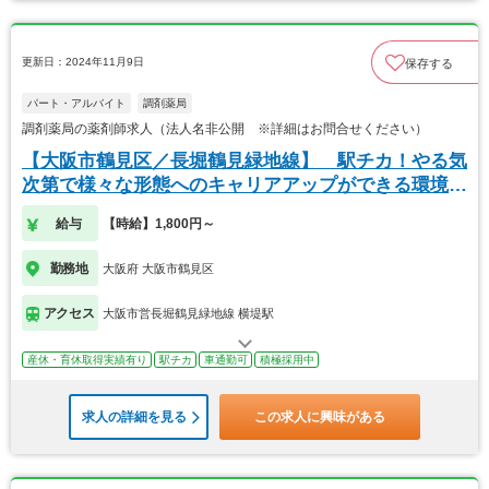
更新日：2024年11月9日
保存する
パート・アルバイト
調剤薬局
調剤薬局の薬剤師求人（法人名非公開 ※詳細はお問合せください）
【大阪市鶴見区／長堀鶴見緑地線】 駅チカ！やる気
次第で様々な形態へのキャリアアップができる環境で
す。
給与
【時給】1,800円～
勤務地
大阪府 大阪市鶴見区
アクセス
大阪市営長堀鶴見緑地線 横堤駅
産休・育休取得実績有り
駅チカ
車通勤可
積極採用中
求人の詳細を見る
この求人に興味がある