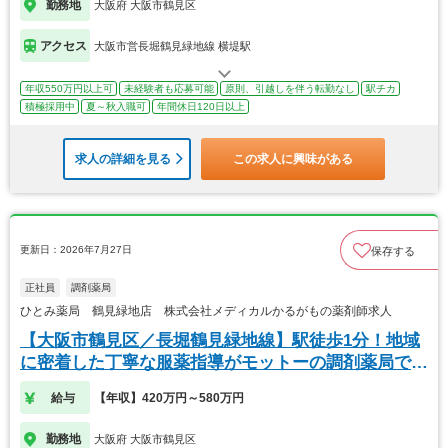
勤務地
大阪府 大阪市鶴見区
アクセス
大阪市営長堀鶴見緑地線 横堤駅
年収550万円以上可
未経験者も応募可能
原則、引越しを伴う転勤なし
駅チカ
積極採用中
夏～秋入職可
年間休日120日以上
求人の詳細を見る
この求人に興味がある
更新日：2026年7月27日
保存する
正社員
調剤薬局
ひとみ薬局 鶴見緑地店 株式会社メディカルかるがもの薬剤師求人
【大阪市鶴見区／長堀鶴見緑地線】駅徒歩1分！地域
に密着した丁寧な服薬指導がモットーの調剤薬局で
す。
給与
【年収】420万円～580万円
勤務地
大阪府 大阪市鶴見区