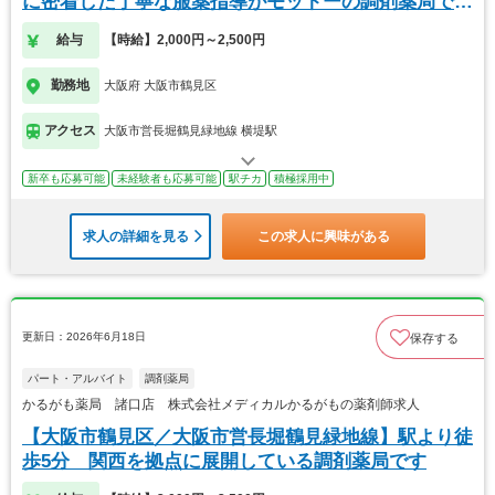
に密着した丁寧な服薬指導がモットーの調剤薬局で
す。
給与
【時給】2,000円～2,500円
勤務地
大阪府 大阪市鶴見区
アクセス
大阪市営長堀鶴見緑地線 横堤駅
新卒も応募可能
未経験者も応募可能
駅チカ
積極採用中
求人の詳細を見る
この求人に興味がある
更新日：2026年6月18日
保存する
パート・アルバイト
調剤薬局
かるがも薬局 諸口店 株式会社メディカルかるがもの薬剤師求人
【大阪市鶴見区／大阪市営長堀鶴見緑地線】駅より徒
歩5分 関西を拠点に展開している調剤薬局です