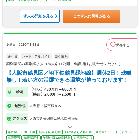
求人の詳細を見る
この求人に興味がある
更新日：2026年3月3日
保存する
正社員
パート・アルバイト
調剤薬局
調剤薬局の薬剤師求人（法人名非公開 ※詳細はお問合せください）
【大阪市鶴見区／地下鉄鶴見緑地線】週休2日！残業
無し！若い方の活躍できる環境が整っております！
【年収】480万円～600万円
給与
【時給】2,000円～2,500円
勤務地
大阪府 大阪市鶴見区
アクセス
大阪市営長堀鶴見緑地線 横堤駅
年収600万円以上可
新卒も応募可能
未経験者も応募可能
残業月10ｈ以下
駅チカ
車通勤可
積極採用中
年間休日120日以上
在宅業務あり