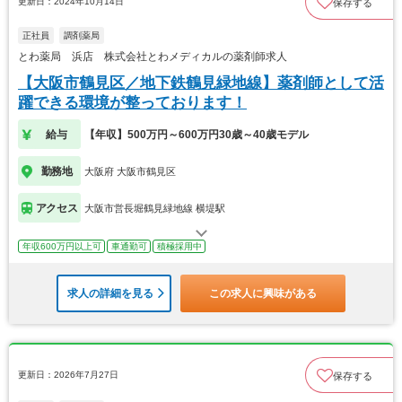
更新日：2024年10月14日
保存する
正社員
調剤薬局
とわ薬局 浜店 株式会社とわメディカルの薬剤師求人
【大阪市鶴見区／地下鉄鶴見緑地線】薬剤師として活
躍できる環境が整っております！
給与
【年収】500万円～600万円30歳～40歳モデル
勤務地
大阪府 大阪市鶴見区
アクセス
大阪市営長堀鶴見緑地線 横堤駅
年収600万円以上可
車通勤可
積極採用中
求人の詳細を見る
この求人に興味がある
更新日：2026年7月27日
保存する