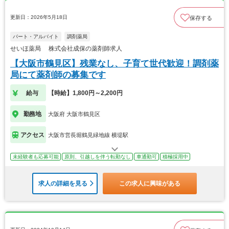
更新日：2026年5月18日
保存する
パート・アルバイト
調剤薬局
せいほ薬局 株式会社成保の薬剤師求人
【大阪市鶴見区】残業なし、子育て世代歓迎！調剤薬
局にて薬剤師の募集です
給与
【時給】1,800円～2,200円
勤務地
大阪府 大阪市鶴見区
アクセス
大阪市営長堀鶴見緑地線 横堤駅
未経験者も応募可能
原則、引越しを伴う転勤なし
車通勤可
積極採用中
求人の詳細を見る
この求人に興味がある