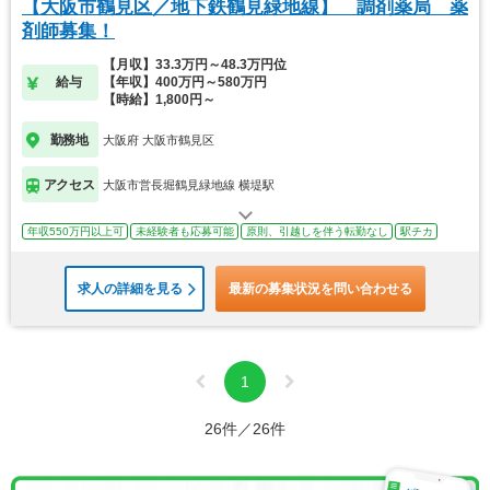
【大阪市鶴見区／地下鉄鶴見緑地線】 調剤薬局 薬
剤師募集！
【月収】33.3万円～48.3万円位
給与
【年収】400万円～580万円
【時給】1,800円～
勤務地
大阪府 大阪市鶴見区
アクセス
大阪市営長堀鶴見緑地線 横堤駅
年収550万円以上可
未経験者も応募可能
原則、引越しを伴う転勤なし
駅チカ
求人の詳細を見る
最新の募集状況を問い合わせる
1
26件／26件