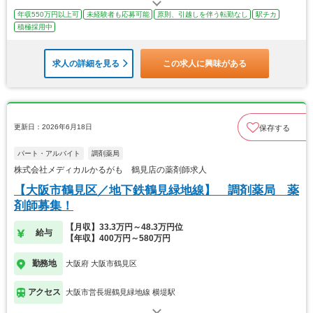
年収550万円以上可
未経験者も応募可能
原則、引越しを伴う転勤なし
駅チカ
積極採用中
求人の詳細を見る
この求人に興味がある
更新日：2026年6月18日
保存する
パート・アルバイト
調剤薬局
株式会社メディカルかるがも 鶴見店の薬剤師求人
【大阪市鶴見区／地下鉄鶴見緑地線】 調剤薬局 薬
剤師募集！
【月収】33.3万円～48.3万円位
給与
【年収】400万円～580万円
勤務地
大阪府 大阪市鶴見区
アクセス
大阪市営長堀鶴見緑地線 横堤駅