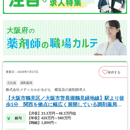
大阪府
の
更新日：2026年7月27日
保存する
正社員
調剤薬局
株式会社メディカルかるがも 横堤店の薬剤師求人
【大阪市鶴見区／大阪市営長堀鶴見緑地線】駅より徒
歩1分 関西を拠点に幅広く展開している調剤薬局で
す
【月収】33.3万円～48.3万円位
給与
【年収】420万円～580万円
【時給】1,800円～