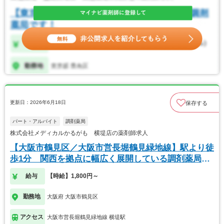
更新日：2026年6月18日
保存する
パート・アルバイト
調剤薬局
株式会社メディカルかるがも 横堤店の薬剤師求人
【大阪市鶴見区／大阪市営長堀鶴見緑地線】駅より徒
歩1分 関西を拠点に幅広く展開している調剤薬局で
す
給与
【時給】1,800円～
勤務地
大阪府 大阪市鶴見区
アクセス
大阪市営長堀鶴見緑地線 横堤駅