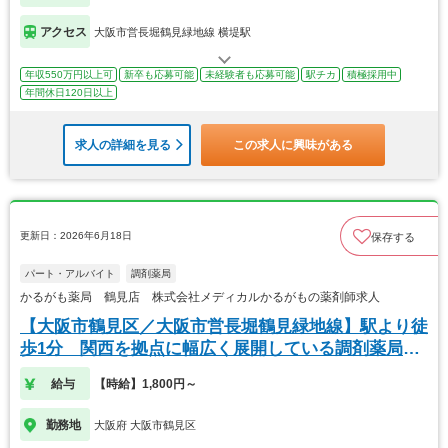
アクセス
大阪市営長堀鶴見緑地線 横堤駅
年収550万円以上可
新卒も応募可能
未経験者も応募可能
駅チカ
積極採用中
年間休日120日以上
求人の詳細を見る
この求人に興味がある
更新日：2026年6月18日
保存する
パート・アルバイト
調剤薬局
かるがも薬局 鶴見店 株式会社メディカルかるがもの薬剤師求人
【大阪市鶴見区／大阪市営長堀鶴見緑地線】駅より徒
歩1分 関西を拠点に幅広く展開している調剤薬局で
す
給与
【時給】1,800円～
勤務地
大阪府 大阪市鶴見区