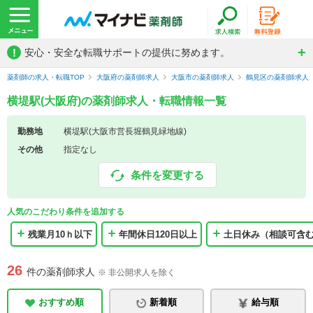
!
安心・安全な転職サポートの提供に努めます。
薬剤師の求人・転職TOP
大阪府の薬剤師求人
大阪市の薬剤師求人
鶴見区の薬剤師求人
横堤駅(大阪府)の薬剤師求人・転職情報一覧
勤務地
横堤駅(大阪市営長堀鶴見緑地線)
その他
指定なし
条件を変更する
人気のこだわり条件を追加する
残業月10ｈ以下
年間休日120日以上
土日休み（相談可含
26
件の薬剤師求人
※ 非公開求人を除く
おすすめ順
新着順
給与順