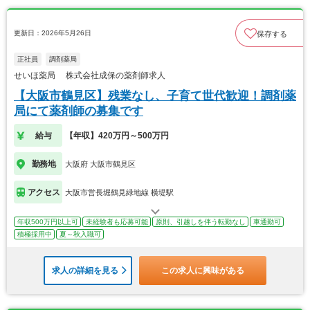
更新日：2026年5月26日
保存する
正社員
調剤薬局
せいほ薬局 株式会社成保の薬剤師求人
【大阪市鶴見区】残業なし、子育て世代歓迎！調剤薬
局にて薬剤師の募集です
給与
【年収】420万円～500万円
勤務地
大阪府 大阪市鶴見区
アクセス
大阪市営長堀鶴見緑地線 横堤駅
年収500万円以上可
未経験者も応募可能
原則、引越しを伴う転勤なし
車通勤可
積極採用中
夏～秋入職可
求人の詳細を見る
この求人に興味がある