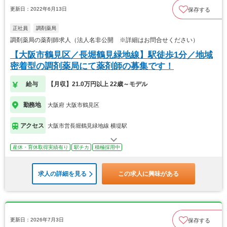
更新日：2022年6月13日
保存する
正社員
調剤薬局
調剤薬局の薬剤師求人（法人名非公開 ※詳細はお問合せください）
【大阪市鶴見区／長堀鶴見緑地線】駅徒歩1分／地域
密着型の調剤薬局にて薬剤師の募集です！
給与
【月収】21.0万円以上 22歳～モデル
勤務地
大阪府 大阪市鶴見区
アクセス
大阪市営長堀鶴見緑地線 横堤駅
産休・育休取得実績有り
駅チカ
積極採用中
求人の詳細を見る
この求人に興味がある
更新日：2026年7月3日
保存する