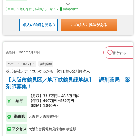
原則、引越しを伴う転勤なし
駅チカ
積極採用中
求人の詳細を見る
この求人に興味がある
更新日：2026年6月18日
保存する
パート・アルバイト
調剤薬局
株式会社メディカルかるがも 諸口店の薬剤師求人
【大阪市鶴見区／地下鉄鶴見緑地線】 調剤薬局 薬
剤師募集！
【月収】33.3万円～48.3万円位
給与
【年収】400万円～580万円
【時給】1,800円～
勤務地
大阪府 大阪市鶴見区
アクセス
大阪市営長堀鶴見緑地線 横堤駅