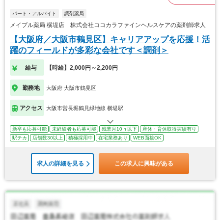
パート・アルバイト
調剤薬局
メイプル薬局 横堤店 株式会社ココカラファインヘルスケアの薬剤師求人
【大阪府／大阪市鶴見区】キャリアアップを応援！活
躍のフィールドが多彩な会社です＜調剤＞
給与
【時給】2,000円～2,200円
勤務地
大阪府 大阪市鶴見区
アクセス
大阪市営長堀鶴見緑地線 横堤駅
新卒も応募可能
未経験者も応募可能
残業月10ｈ以下
産休・育休取得実績有り
駅チカ
店舗数30以上
積極採用中
在宅業務あり
WEB面接OK
求人の詳細を見る
この求人に興味がある