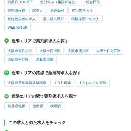
残業月10ｈ以下
土日休み（相談可含む）
総合門前
管理職候補
駅チカ
車通勤可
在宅業務あり
登録販売者の求人
夏～秋入職可
積極採用中の求人
WEB面接OK
近隣エリアで薬剤師求人を探す
大阪市東住吉区
大阪市西成区
大阪市淀川区
大阪市住之江区
大阪市平野区
大阪市北区
近隣エリアの路線で薬剤師求人を探す
大阪市営長堀鶴見緑地線
ＪＲ片町線
ＪＲおおさか東線
近隣エリアの駅で薬剤師求人を探す
鶴見緑地駅
放出駅
横堤駅
この求人と似た求人をチェック