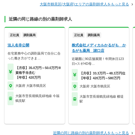
大阪市鶴見区(大阪府)エリアの薬剤師求人をもっと見る
近隣の同じ路線の別の薬剤師求人
正社員
調剤薬局
正社員
調剤薬局
法人名非公開
株式会社メディカルかるがも か
るがも薬局 諸口店
在宅業務中心の調剤薬局で自分に合
った働き方ができま…
近畿圏に90店舗展開！年間休日123
日×スギHD母…
【月収】35.0万円～50.0万円※
資格手当含む
【月収】33.3万円～48.3万円位
【年収】420万円
【年収】420万円～580万円
大阪府 大阪市鶴見区
大阪府 大阪市鶴見区
大阪市営長堀鶴見緑地線 今福
大阪市営長堀鶴見緑地線 横堤
鶴見駅
駅
近隣の同じ路線の別の薬剤師求人をもっと見る