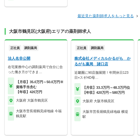
最近見た薬剤師求人をもっと見る
大阪市鶴見区(大阪府)エリアの薬剤師求人
正社員
調剤薬局
正社員
調剤薬局
法人名非公開
株式会社メディカルかるがも か
るがも薬局 諸口店
在宅業務中心の調剤薬局で自分に合
った働き方ができま…
近畿圏に90店舗展開！年間休日123
日×スギHD母…
【月収】35.0万円～50.0万円※
資格手当含む
【月収】33.3万円～48.3万円位
【年収】420万円
【年収】420万円～580万円
大阪府 大阪市鶴見区
大阪府 大阪市鶴見区
大阪市営長堀鶴見緑地線 今福
大阪市営長堀鶴見緑地線 横堤
鶴見駅
駅