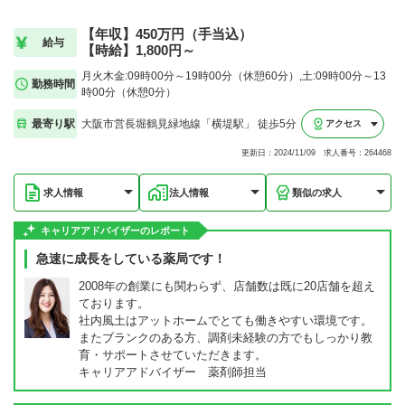
【年収】450万円（手当込）
給与
【時給】1,800円～
月火木金:09時00分～19時00分（休憩60分）,土:09時00分～13
勤務時間
時00分（休憩0分）
最寄り駅
大阪市営長堀鶴見緑地線「横堤駅」 徒歩5分
アクセス
更新日：2024/11/09 求人番号：264468
求人情報
法人情報
類似の求人
キャリアアドバイザーのレポート
急速に成長をしている薬局です！
2008年の創業にも関わらず、店舗数は既に20店舗を超え
ております。
社内風土はアットホームでとても働きやすい環境です。
またブランクのある方、調剤未経験の方でもしっかり教
育・サポートさせていただきます。
キャリアアドバイザー 薬剤師担当