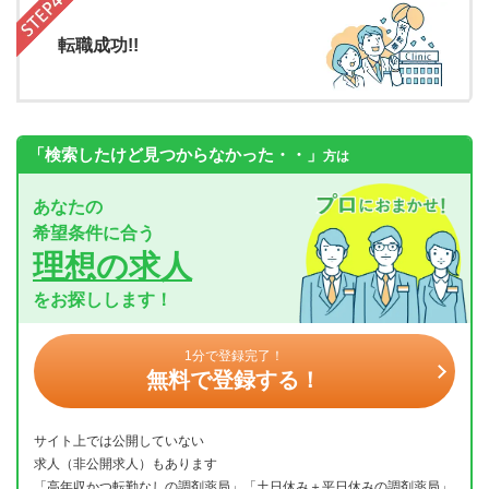
転職成功!!
「検索したけど見つからなかった・・」
方は
あなたの
希望条件に合う
理想の求人
をお探しします！
1分で登録完了！
無料で登録する！
サイト上では公開していない
求人（非公開求人）もあります
「高年収かつ転勤なしの調剤薬局」「土日休み＋平日休みの調剤薬局」