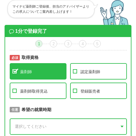
マイナビ薬剤師ご登録後、担当のアドバイザーより
この求人についてご案内差し上げます！
1分で登録完了
1
2
3
4
5
取得資格
必須
必須
薬剤師
認定薬剤師
薬剤師取得見込
登録販売者
取得予定年
希望の就業時期
必須
任意