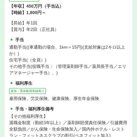
【年収】450万円（手当込）
【時給】1,800円～
【昇給】年1回
【賞与】年2回（正社員）
手当
通勤手当((車通勤の場合、1km＝15円)(支給対象は2キロ以上
か）)
住宅手当(（全員）)
その他手当(役職手当：（管理薬剤師手当／薬局長手当／エリ
アマネージャー手当）、)
福利厚生
産休・育休取得実績有り
雇用保険、労災保険、健康保険、厚生年金保険
手当・福利厚生備考
【その他福利厚生】
退職金制度（勤続3年以上）／薬剤師賠償責任保険／引越費用
全額負担／がん保険・生命保険加入／国内外ホテル・レスト
ラン・フィットネスクラブの割引(ベネフィット加入)