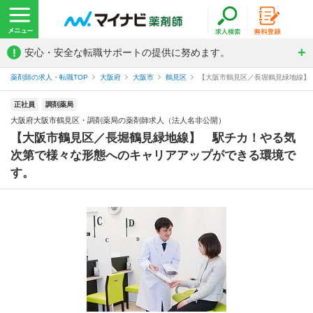
!
安心・安全な転職サポートの提供に努めます。
薬剤師の求人・転職TOP
大阪府
大阪市
鶴見区
【大阪市鶴見区／長堀鶴見緑地線】 
正社員
調剤薬局
大阪府大阪市鶴見区・調剤薬局の薬剤師求人（法人名非公開）
【大阪市鶴見区／長堀鶴見緑地線】 駅チカ！やる気
次第で様々な形態へのキャリアアップができる環境で
す。