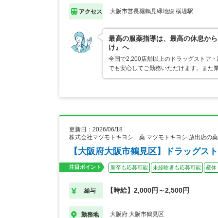
大阪市営長堀鶴見緑地線 横堤駅
アクセス
最高の服薬指導は、最高の休息から
け』へ
全国で2,200店舗以上のドラッグスト
でも安心してご勤務いただけます。また業
更新日：2026/06/18
株式会社マツモトキヨシ 薬 マツモトキヨシ 放出店の
【大阪府大阪市鶴見区】ドラッグスト
注目ポイント
新卒も応募可能
未経験者も応募可能
産休
【時給】2,000円～2,500円
給与
大阪府 大阪市鶴見区
勤務地