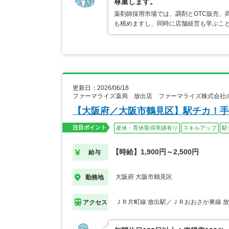
尊重します。
薬剤師採用市場では、調剤とOTC販売、
も積めますし、同時に店舗経営も学ぶこ
更新日：2026/06/18
ファーマライズ薬局 放出店 ファーマライズ株式会社
【大阪府／大阪市鶴見区】駅チカ！手
注目ポイント
産休・育休取得実績有り
スキルアップ
駅
【時給】1,900円～2,500円
給与
大阪府 大阪市鶴見区
勤務地
ＪＲ片町線 放出駅／ＪＲおおさか東線 
アクセス