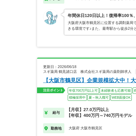
年間休日120日以上！復帰率10
大阪府大阪市鶴見区に位置する調剤薬局で
きる環境です♪また、最寄駅から徒歩2分
更新日：2026/06/18
スギ薬局 鶴見諸口店 株式会社スギ薬局の薬剤師求人
【大阪市鶴見区】企業規模拡大中！大
注目ポイント
年収700万円以上可
未経験者も応募可能
積極採用中
夏～秋入職可
WEB面接OK
【月収】27.0万円以上
給与
【年収】400万円～740万円モデル
大阪府 大阪市鶴見区
勤務地