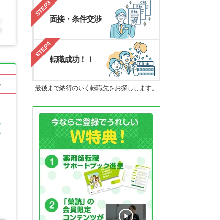
STEP3
面接・条件交渉
STEP4
転職成功！！
る
最後まで納得のいく転職先をお探しします。