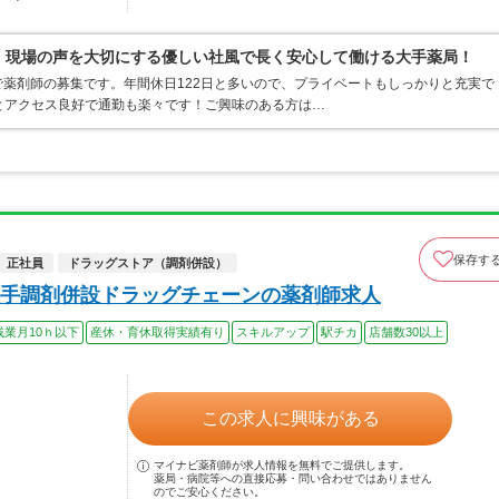
0％、現場の声を大切にする優しい社風で長く安心して働ける大手薬局！
薬剤師の募集です。年間休日122日と多いので、プライベートもしっかりと充実で
とアクセス良好で通勤も楽々です！ご興味のある方は…
保存す
正社員
ドラッグストア（調剤併設）
手調剤併設ドラッグチェーンの薬剤師求人
残業月10ｈ以下
産休・育休取得実績有り
スキルアップ
駅チカ
店舗数30以上
この求人に興味がある
マイナビ薬剤師が求人情報を無料でご提供します。
薬局・病院等への直接応募・問い合わせではありません
のでご安心ください。