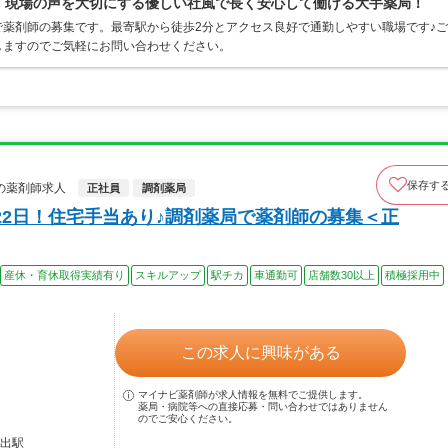
0％、現場の声を大切にする優しい社風で長く安心して働ける大手薬局！
薬剤師の募集です。最寄駅から徒歩2分とアクセス良好で通勤しやすい職場です♪ご
しますのでご気軽にお問い合わせください。
保存す
の薬剤師求人
正社員
調剤薬局
22日！住宅手当あり♪調剤薬局で薬剤師の募集＜正
産休・育休取得実績有り
スキルアップ
駅チカ
車通勤可
店舗数30以上
積極採用中
この求人に興味がある
マイナビ薬剤師が求人情報を無料でご提供します。
薬局・病院等への直接応募・問い合わせではありません
のでご安心ください。
放出駅