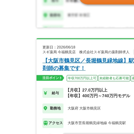
更新日：2026/06/18
スギ薬局 今福鶴見店 株式会社スギ薬局の薬剤師求人
【大阪市鶴見区／長堀鶴見緑地線】駅
剤師の募集です！
注目ポイント
年収700万円以上可
未経験者も応募可能
【月収】27.0万円以上
給与
【年収】400万円～740万円モデル
大阪府 大阪市鶴見区
勤務地
大阪市営長堀鶴見緑地線 今福鶴見駅
アクセス