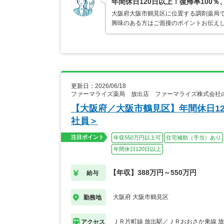
年間休日120日以上！復帰率10
大阪府大阪市鶴見区に位置する調剤薬局で
興味のある方はご面接のポイントお伝え
更新日：2026/06/18
ファーマライズ薬局 放出店 ファーマライズ株式会社
【大阪府／大阪市鶴見区】年間休日1
社員＞
注目ポイント
年収550万円以上可
住宅補助（手当）あり
年間休日120日以上
【年収】388万円～550万円
給与
大阪府 大阪市鶴見区
勤務地
ＪＲ片町線 放出駅／ＪＲおおさか東線 
アクセス