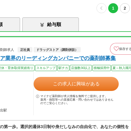
1
2
順
給与順
保存す
薬剤師求人
正社員
ドラッグストア（調剤併設）
ア業界のリーディングカンパニーでの薬剤師募集
産休・育休取得実績有り
スキルアップ
駅チカ
店舗数30以上
積極採用中
夏～秋入職
この求人に興味がある
マイナビ薬剤師が求人情報を無料でご提供します。
薬局・病院等への直接応募・問い合わせではありません
のでご安心ください。
放出駅
の第一歩。選択的週休3日制や身だしなみの自由化で、あなたの個性を