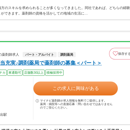
両方のスキルを求められることが多くなってきました。同社であれば、どちらの経験
とができます。薬剤師の資格を活かしての地域の生活に…
保存す
の薬剤師求人
パート・アルバイト
調剤薬局
当充実♪調剤薬局で薬剤師の募集＜パート＞
チカ
車通勤可
店舗数30以上
積極採用中
この求人に興味がある
マイナビ薬剤師が求人情報を無料でご提供します。
薬局・病院等への直接応募・問い合わせではありません
のでご安心ください。
放出駅