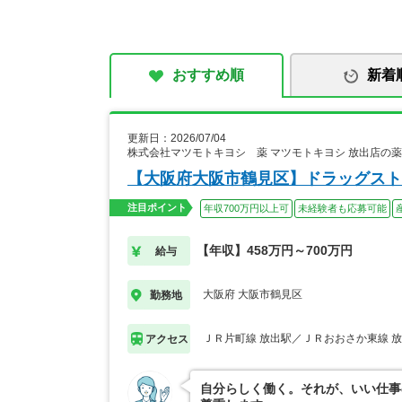
おすすめ順
新着
更新日：2026/07/04
株式会社マツモトキヨシ 薬 マツモトキヨシ 放出店の
【大阪府大阪市鶴見区】ドラッグスト
注目ポイント
年収700万円以上可
未経験者も応募可能
【年収】458万円～700万円
給与
大阪府 大阪市鶴見区
勤務地
ＪＲ片町線 放出駅／ＪＲおおさか東線 
アクセス
自分らしく働く。それが、いい仕事