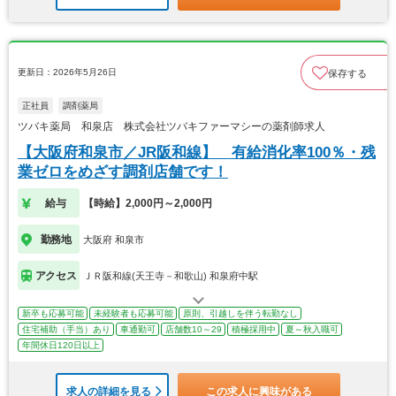
更新日：2026年5月26日
保存する
正社員
調剤薬局
ツバキ薬局 和泉店 株式会社ツバキファーマシーの薬剤師求人
【大阪府和泉市／JR阪和線】 有給消化率100％・残
業ゼロをめざす調剤店舗です！
給与
【時給】2,000円～2,000円
勤務地
大阪府 和泉市
アクセス
ＪＲ阪和線(天王寺－和歌山) 和泉府中駅
新卒も応募可能
未経験者も応募可能
原則、引越しを伴う転勤なし
住宅補助（手当）あり
車通勤可
店舗数10～29
積極採用中
夏～秋入職可
年間休日120日以上
求人の詳細を見る
この求人に興味がある