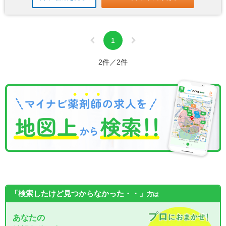
1
2件／2件
「検索したけど見つからなかった・・」
方は
あなたの