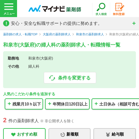
!
安心・安全な転職サポートの提供に努めます。
薬剤師の求人・転職TOP
大阪府の薬剤師求人
和泉市の薬剤師求人
和泉市(大阪府)の婦
和泉市(大阪府)の婦人科の薬剤師求人・転職情報一覧
勤務地
和泉市(大阪府)
その他
婦人科
条件を変更する
人気のこだわり条件を追加する
残業月10ｈ以下
年間休日120日以上
土日休み（相談可含
2
件の薬剤師求人
※ 非公開求人を除く
おすすめ順
新着順
給与順