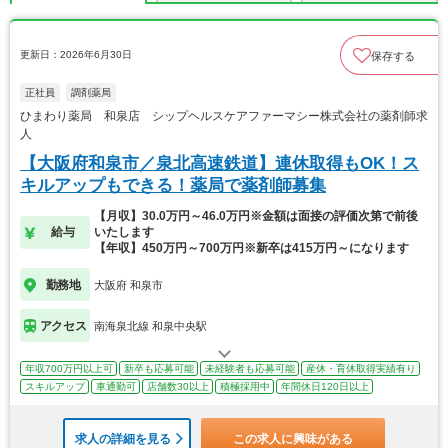
更新日：2026年6月30日
保存する
正社員
調剤薬局
ひまわり薬局 和泉店 シップヘルスケアファーマシー株式会社の薬剤師求
人
【大阪府和泉市／泉北高速鉄道】連休取得もOK！ス
キルアップもできる！薬局で薬剤師募集
【月収】30.0万円～46.0万円※金額は面接の評価次第で前後
給与
いたします
【年収】450万円～700万円※新卒は415万円～になります
勤務地
大阪府 和泉市
アクセス
南海泉北線 和泉中央駅
年収700万円以上可
新卒も応募可能
未経験者も応募可能
産休・育休取得実績有り
スキルアップ
車通勤可
店舗数30以上
積極採用中
年間休日120日以上
求人の詳細を見る
この求人に興味がある