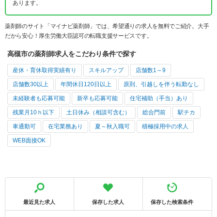
あります。
薬剤師のサイト「マイナビ薬剤師」では、希望通りの求人を無料でご紹介。大手
だから安心！厚生労働大臣認可の転職支援サービスです。
高槻市の薬剤師求人をこだわり条件で探す
産休・育休取得実績有り
スキルアップ
店舗数1～9
店舗数30以上
年間休日120日以上
原則、引越しを伴う転勤なし
未経験者も応募可能
新卒も応募可能
住宅補助（手当）あり
残業月10ｈ以下
土日休み（相談可含む）
総合門前
駅チカ
車通勤可
在宅業務あり
夏～秋入職可
積極採用中の求人
WEB面接OK
最近見た求人
保存した求人
保存した検索条件