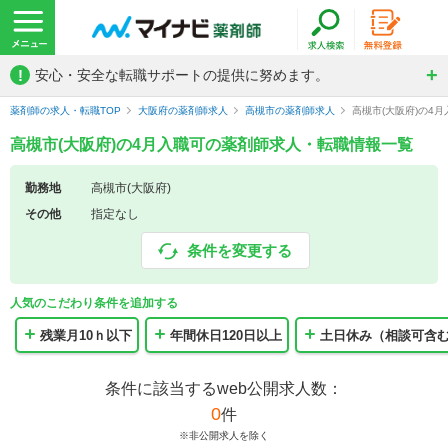
!
安心・安全な転職サポートの提供に努めます。
薬剤師の求人・転職TOP
大阪府の薬剤師求人
高槻市の薬剤師求人
高槻市(大阪府)の4
高槻市(大阪府)の4月入職可の薬剤師求人・転職情報一覧
勤務地
高槻市(大阪府)
その他
指定なし
条件を変更する
人気のこだわり条件を追加する
残業月10ｈ以下
年間休日120日以上
土日休み（相談可含
条件に該当するweb公開求人数：
0
件
※非公開求人を除く