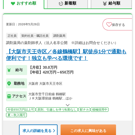
おすすめ順
新着順
給与順
更新日：2026年5月26日
保存する
正社員
契約社員・嘱託社員
調剤薬局
調剤薬局の薬剤師求人（法人名非公開 ※詳細はお問合せください）
【大阪市天王寺区／各線鶴橋駅】駅徒歩1分で通勤も
便利です！独立も学べる環境です！
【月収】30.0万円
給与
【年収】420万円～650万円
勤務地
大阪府 大阪市天王寺区
大阪市営千日前線 鶴橋駅
アクセス
ＪＲ大阪環状線 鶴橋駅…ほか
年収650万円以上可
原則、引越しを伴う転勤なし
駅チカ
積極採用中
夏～秋入職可
求人の詳細を見る
この求人に興味がある