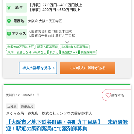
【月収】27.0万円～40.0万円以上
給与
【年収】400万円～650万円以上
勤務地
大阪府 大阪市天王寺区
大阪市営谷町線 谷町九丁目駅
アクセス
大阪市営千日前線 谷町九丁目駅
年収650万円以上可
新卒も応募可能
未経験者も応募可能
原則、引越しを伴う転勤なし
駅チカ
店舗数1～9
積極採用中
求人の詳細を見る
この求人に興味がある
更新日：2026年5月18日
保存する
正社員
調剤薬局
さくら薬局 谷九店 株式会社カンソウの薬剤師求人
【大阪市／地下鉄谷町線・谷町九丁目駅】 未経験歓
迎！駅近の調剤薬局にて薬剤師募集