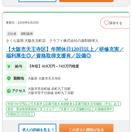
更新日：2026年6月20日
保存する
正社員
調剤薬局
さくら薬局 大阪生玉町店 クラフト株式会社の薬剤師求人
【大阪市天王寺区】年間休日120日以上／研修充実／
福利厚生◎／資格取得支援有／設備◎
給与
【年収】419万円～743万円程度
勤務地
大阪府 大阪市天王寺区
大阪市営谷町線 谷町九丁目駅
アクセス
大阪市営千日前線 谷町九丁目駅
年収700万円以上可
新卒も応募可能
未経験者も応募可能
住宅補助（手当）あり
産休・育休取得実績有り
スキルアップ
駅チカ
店舗数30以上
積極採用中
年間休日120日以上
求人の詳細を見る
この求人に興味がある