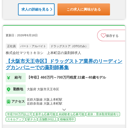
求人の詳細を見る
この求人に興味がある
更新日：2026年6月18日
保存する
正社員
パート・アルバイト
ドラッグストア（OTCのみ）
株式会社マツモトキヨシ 上本町店の薬剤師求人
【大阪市天王寺区】ドラッグストア業界のリーディン
グカンパニーでの薬剤師募集
給与
【年収】460万円～700万円程度 22歳～40歳モデル
勤務地
大阪府 大阪市天王寺区
近鉄大阪線 大阪上本町駅
アクセス
近鉄奈良線 大阪上本町駅
年収700万円以上可
新卒も応募可能
未経験者も応募可能
産休・育休取得実績有り
スキルアップ
駅チカ
店舗数30以上
積極採用中