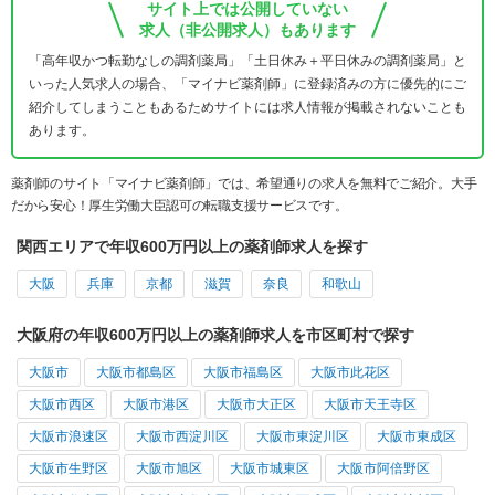
サイト上では公開していない
求人（非公開求人）もあります
「高年収かつ転勤なしの調剤薬局」「土日休み＋平日休みの調剤薬局」と
いった人気求人の場合、「マイナビ薬剤師」に登録済みの方に優先的にご
紹介してしまうこともあるためサイトには求人情報が掲載されないことも
あります。
薬剤師のサイト「マイナビ薬剤師」では、希望通りの求人を無料でご紹介。大手
だから安心！厚生労働大臣認可の転職支援サービスです。
関西エリアで年収600万円以上の薬剤師求人を探す
大阪
兵庫
京都
滋賀
奈良
和歌山
大阪府の年収600万円以上の薬剤師求人を市区町村で探す
大阪市
大阪市都島区
大阪市福島区
大阪市此花区
大阪市西区
大阪市港区
大阪市大正区
大阪市天王寺区
大阪市浪速区
大阪市西淀川区
大阪市東淀川区
大阪市東成区
大阪市生野区
大阪市旭区
大阪市城東区
大阪市阿倍野区