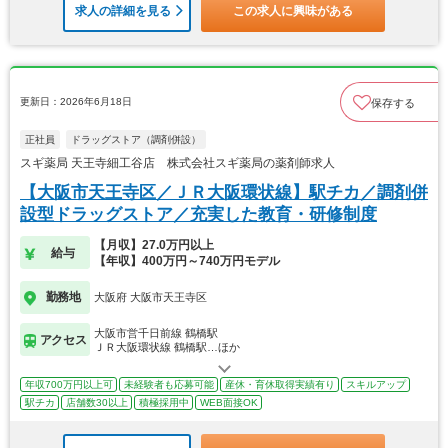
求人の詳細を見る
この求人に興味がある
更新日：2026年6月18日
保存する
正社員
ドラッグストア（調剤併設）
スギ薬局 天王寺細工谷店 株式会社スギ薬局の薬剤師求人
【大阪市天王寺区／ＪＲ大阪環状線】駅チカ／調剤併
設型ドラッグストア／充実した教育・研修制度
【月収】27.0万円以上
給与
【年収】400万円～740万円モデル
勤務地
大阪府 大阪市天王寺区
大阪市営千日前線 鶴橋駅
アクセス
ＪＲ大阪環状線 鶴橋駅…ほか
年収700万円以上可
未経験者も応募可能
産休・育休取得実績有り
スキルアップ
駅チカ
店舗数30以上
積極採用中
WEB面接OK