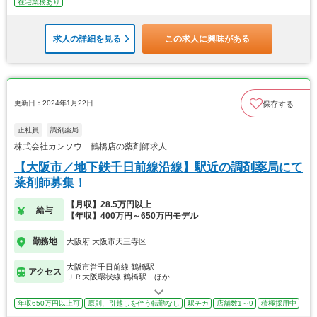
在宅業務あり
求人の詳細を見る
この求人に興味がある
更新日：2024年1月22日
保存する
正社員
調剤薬局
株式会社カンソウ 鶴橋店の薬剤師求人
【大阪市／地下鉄千日前線沿線】駅近の調剤薬局にて
薬剤師募集！
【月収】28.5万円以上
給与
【年収】400万円～650万円モデル
勤務地
大阪府 大阪市天王寺区
大阪市営千日前線 鶴橋駅
アクセス
ＪＲ大阪環状線 鶴橋駅…ほか
年収650万円以上可
原則、引越しを伴う転勤なし
駅チカ
店舗数1～9
積極採用中