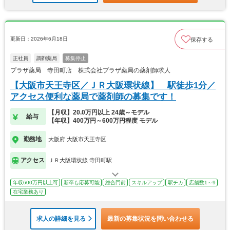
更新日：2026年6月18日
保存する
正社員
調剤薬局
募集停止
プラザ薬局 寺田町店 株式会社プラザ薬局の薬剤師求人
【大阪市天王寺区／ＪＲ大阪環状線】 駅徒歩1分／
アクセス便利な薬局で薬剤師の募集です！
【月収】20.0万円以上 24歳～モデル
給与
【年収】400万円～600万円程度 モデル
勤務地
大阪府 大阪市天王寺区
アクセス
ＪＲ大阪環状線 寺田町駅
年収600万円以上可
新卒も応募可能
総合門前
スキルアップ
駅チカ
店舗数1～9
在宅業務あり
求人の詳細を見る
最新の募集状況を問い合わせる