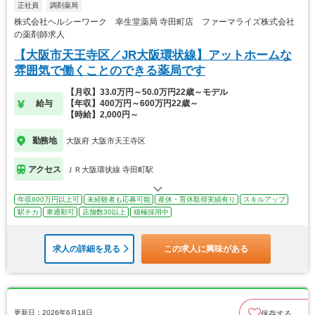
正社員
調剤薬局
株式会社ヘルシーワーク 幸生堂薬局 寺田町店 ファーマライズ株式会社
の薬剤師求人
【大阪市天王寺区／JR大阪環状線】アットホームな
雰囲気で働くことのできる薬局です
【月収】33.0万円～50.0万円22歳～モデル
給与
【年収】400万円～600万円22歳～
【時給】2,000円～
勤務地
大阪府 大阪市天王寺区
アクセス
ＪＲ大阪環状線 寺田町駅
年収600万円以上可
未経験者も応募可能
産休・育休取得実績有り
スキルアップ
駅チカ
車通勤可
店舗数30以上
積極採用中
求人の詳細を見る
この求人に興味がある
更新日：2026年6月18日
保存する