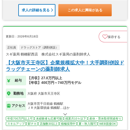
求人の詳細を見る
この求人に興味がある
更新日：2026年6月18日
保存する
正社員
ドラッグストア（調剤併設）
スギ薬局 鶴橋駅西店 株式会社スギ薬局の薬剤師求人
【大阪市天王寺区】企業規模拡大中！大手調剤併設ド
ラッグチェーンの薬剤師求人
【月収】27.0万円以上
給与
【年収】400万円～740万円モデル
勤務地
大阪府 大阪市天王寺区
大阪市営千日前線 鶴橋駅
アクセス
ＪＲ大阪環状線 鶴橋駅…ほか
年収700万円以上可
未経験者も応募可能
残業月10ｈ以下
産休・育休取得実績有り
スキルアップ
駅チカ
店舗数30以上
積極採用中
夏～秋入職可
WEB面接OK