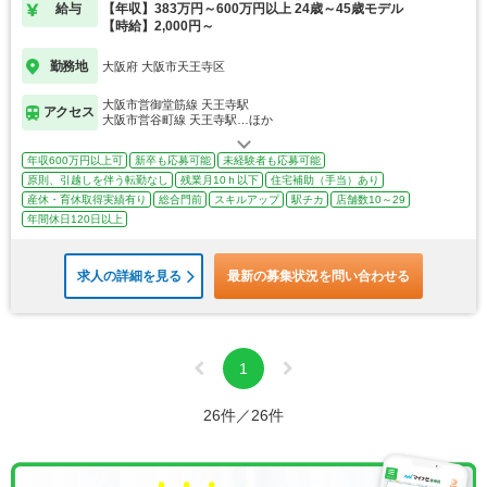
給与
【年収】383万円～600万円以上 24歳～45歳モデル
【時給】2,000円～
勤務地
大阪府 大阪市天王寺区
大阪市営御堂筋線 天王寺駅
アクセス
大阪市営谷町線 天王寺駅…ほか
年収600万円以上可
新卒も応募可能
未経験者も応募可能
原則、引越しを伴う転勤なし
残業月10ｈ以下
住宅補助（手当）あり
産休・育休取得実績有り
総合門前
スキルアップ
駅チカ
店舗数10～29
年間休日120日以上
求人の詳細を見る
最新の募集状況を問い合わせる
1
26件／26件