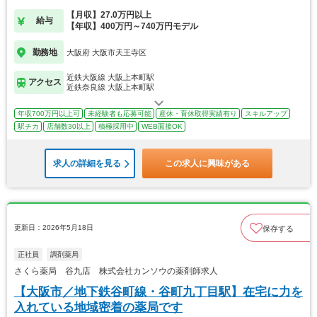
【月収】27.0万円以上
給与
【年収】400万円～740万円モデル
勤務地
大阪府 大阪市天王寺区
近鉄大阪線 大阪上本町駅
アクセス
近鉄奈良線 大阪上本町駅
年収700万円以上可
未経験者も応募可能
産休・育休取得実績有り
スキルアップ
駅チカ
店舗数30以上
積極採用中
WEB面接OK
求人の詳細を見る
この求人に興味がある
更新日：2026年5月18日
保存する
正社員
調剤薬局
さくら薬局 谷九店 株式会社カンソウの薬剤師求人
【大阪市／地下鉄谷町線・谷町九丁目駅】在宅に力を
入れている地域密着の薬局です