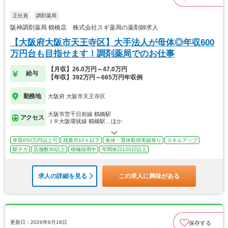
正社員
調剤薬局
阪神調剤薬局 鶴橋店 株式会社スギ薬局の薬剤師求人
【大阪府大阪市天王寺区】大手法人が母体◎年収600
万円台も目指せます！調剤薬局でのお仕事
【月収】26.0万円～47.0万円
給与
【年収】392万円～665万円年収例
勤務地
大阪府 大阪市天王寺区
大阪市営千日前線 鶴橋駅
アクセス
ＪＲ大阪環状線 鶴橋駅…ほか
年収650万円以上可
残業月10ｈ以下
産休・育休取得実績有り
スキルアップ
駅チカ
店舗数30以上
積極採用中
年間休日120日以上
求人の詳細を見る
この求人に興味がある
更新日：2026年6月18日
保存する