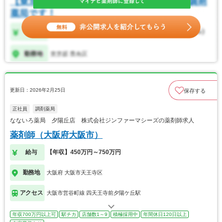
更新日：2026年2月25日
保存する
正社員
調剤薬局
なないろ薬局 夕陽丘店 株式会社ジンファーマシーズの薬剤師求人
薬剤師（大阪府大阪市）
給与
【年収】450万円～750万円
勤務地
大阪府 大阪市天王寺区
アクセス
大阪市営谷町線 四天王寺前夕陽ケ丘駅
年収700万円以上可
駅チカ
店舗数1～9
積極採用中
年間休日120日以上