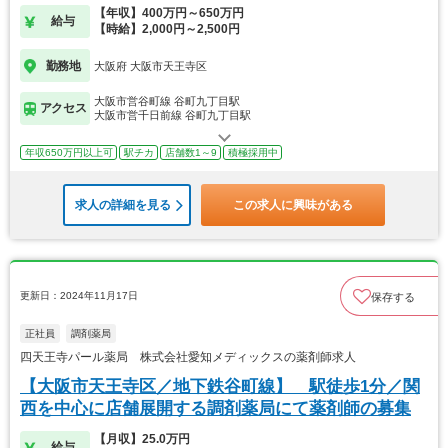
【年収】400万円～650万円
給与
【時給】2,000円～2,500円
勤務地
大阪府 大阪市天王寺区
大阪市営谷町線 谷町九丁目駅
アクセス
大阪市営千日前線 谷町九丁目駅
年収650万円以上可
駅チカ
店舗数1～9
積極採用中
求人の詳細を見る
この求人に興味がある
更新日：2024年11月17日
保存する
正社員
調剤薬局
四天王寺パール薬局 株式会社愛知メディックスの薬剤師求人
【大阪市天王寺区／地下鉄谷町線】 駅徒歩1分／関
西を中心に店舗展開する調剤薬局にて薬剤師の募集
【月収】25.0万円
給与