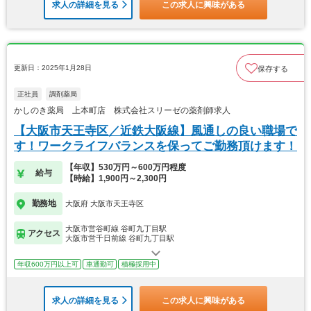
求人の詳細を見る
この求人に興味がある
更新日：2025年1月28日
保存する
正社員
調剤薬局
かしのき薬局 上本町店 株式会社スリーゼの薬剤師求人
【大阪市天王寺区／近鉄大阪線】風通しの良い職場で
す！ワークライフバランスを保ってご勤務頂けます！
【年収】530万円～600万円程度
給与
【時給】1,900円～2,300円
勤務地
大阪府 大阪市天王寺区
大阪市営谷町線 谷町九丁目駅
アクセス
大阪市営千日前線 谷町九丁目駅
年収600万円以上可
車通勤可
積極採用中
求人の詳細を見る
この求人に興味がある