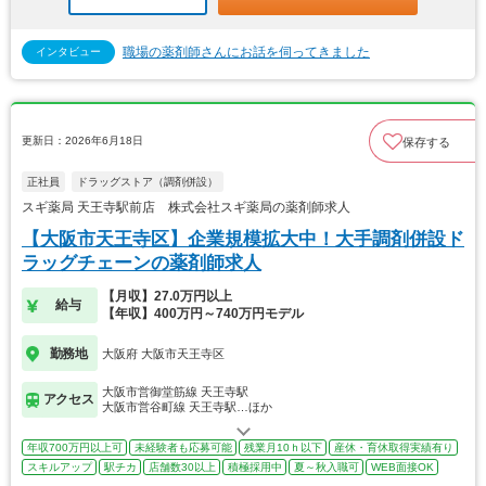
職場の薬剤師さんにお話を伺ってきました
インタビュー
更新日：2026年6月18日
保存する
正社員
ドラッグストア（調剤併設）
スギ薬局 天王寺駅前店 株式会社スギ薬局の薬剤師求人
【大阪市天王寺区】企業規模拡大中！大手調剤併設ド
ラッグチェーンの薬剤師求人
【月収】27.0万円以上
給与
【年収】400万円～740万円モデル
勤務地
大阪府 大阪市天王寺区
大阪市営御堂筋線 天王寺駅
アクセス
大阪市営谷町線 天王寺駅…ほか
年収700万円以上可
未経験者も応募可能
残業月10ｈ以下
産休・育休取得実績有り
スキルアップ
駅チカ
店舗数30以上
積極採用中
夏～秋入職可
WEB面接OK