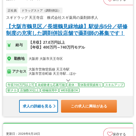
正社員
ドラッグストア（調剤併設）
スギドラッグ 天王寺店 株式会社スギ薬局の薬剤師求人
【大阪市鶴見区／長堀鶴見緑地線】駅徒歩5分／研修
制度の充実した調剤併設店舗で薬剤師の募集です！
【月収】27.0万円以上
給与
【年収】400万円～740万円モデル
勤務地
大阪府 大阪市天王寺区
大阪市営御堂筋線 天王寺駅
アクセス
大阪市営谷町線 天王寺駅…ほか
年収700万円以上可
未経験者も応募可能
産休・育休取得実績有り
スキルアップ
駅チカ
店舗数30以上
積極採用中
WEB面接OK
求人の詳細を見る
この求人に興味がある
更新日：2026年6月18日
保存する