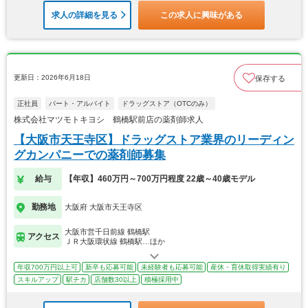
求人の詳細を見る
この求人に興味がある
更新日：2026年6月18日
保存する
正社員
パート・アルバイト
ドラッグストア（OTCのみ）
株式会社マツモトキヨシ 鶴橋駅前店の薬剤師求人
【大阪市天王寺区】ドラッグストア業界のリーディン
グカンパニーでの薬剤師募集
給与
【年収】460万円～700万円程度 22歳～40歳モデル
勤務地
大阪府 大阪市天王寺区
大阪市営千日前線 鶴橋駅
アクセス
ＪＲ大阪環状線 鶴橋駅…ほか
年収700万円以上可
新卒も応募可能
未経験者も応募可能
産休・育休取得実績有り
スキルアップ
駅チカ
店舗数30以上
積極採用中