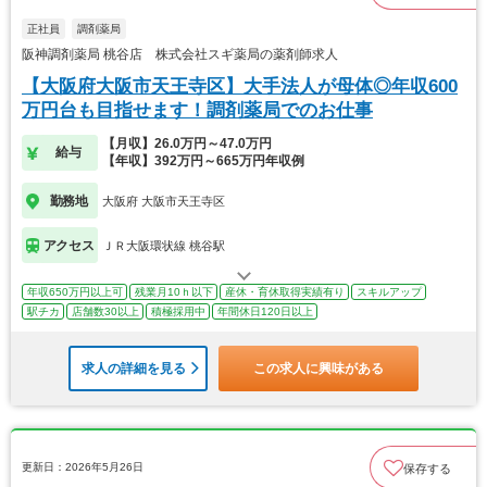
正社員
調剤薬局
阪神調剤薬局 桃谷店 株式会社スギ薬局の薬剤師求人
【大阪府大阪市天王寺区】大手法人が母体◎年収600
万円台も目指せます！調剤薬局でのお仕事
【月収】26.0万円～47.0万円
給与
【年収】392万円～665万円年収例
勤務地
大阪府 大阪市天王寺区
アクセス
ＪＲ大阪環状線 桃谷駅
年収650万円以上可
残業月10ｈ以下
産休・育休取得実績有り
スキルアップ
駅チカ
店舗数30以上
積極採用中
年間休日120日以上
求人の詳細を見る
この求人に興味がある
更新日：2026年5月26日
保存する