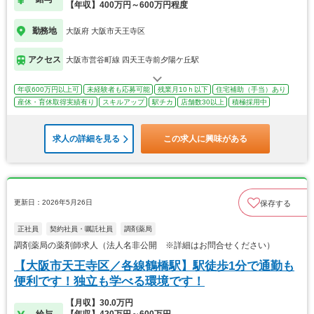
【年収】400万円～600万円程度
勤務地
大阪府 大阪市天王寺区
アクセス
大阪市営谷町線 四天王寺前夕陽ケ丘駅
年収600万円以上可
未経験者も応募可能
残業月10ｈ以下
住宅補助（手当）あり
産休・育休取得実績有り
スキルアップ
駅チカ
店舗数30以上
積極採用中
求人の詳細を見る
この求人に興味がある
更新日：2026年5月26日
保存する
正社員
契約社員・嘱託社員
調剤薬局
調剤薬局の薬剤師求人（法人名非公開 ※詳細はお問合せください）
【大阪市天王寺区／各線鶴橋駅】駅徒歩1分で通勤も
便利です！独立も学べる環境です！
【月収】30.0万円