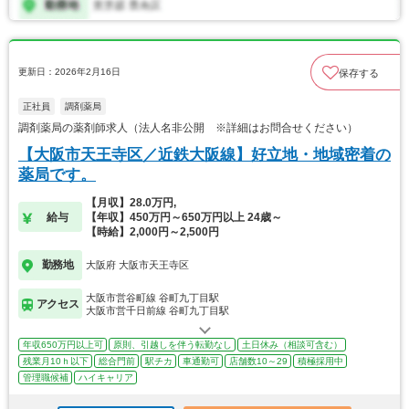
更新日：2026年2月16日
保存する
正社員
調剤薬局
調剤薬局の薬剤師求人（法人名非公開 ※詳細はお問合せください）
【大阪市天王寺区／近鉄大阪線】好立地・地域密着の
薬局です。
【月収】28.0万円,
給与
【年収】450万円～650万円以上 24歳～
【時給】2,000円～2,500円
勤務地
大阪府 大阪市天王寺区
大阪市営谷町線 谷町九丁目駅
アクセス
大阪市営千日前線 谷町九丁目駅
年収650万円以上可
原則、引越しを伴う転勤なし
土日休み（相談可含む）
残業月10ｈ以下
総合門前
駅チカ
車通勤可
店舗数10～29
積極採用中
管理職候補
ハイキャリア