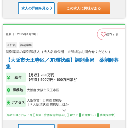
求人の詳細を見る
この求人に興味がある
更新日：2025年1月28日
保存する
正社員
調剤薬局
調剤薬局の薬剤師求人（法人名非公開 ※詳細はお問合せください）
【大阪市天王寺区／JR環状線】調剤薬局 薬剤師募
集
【月収】28.0万円
給与
【年収】500万円～600万円ほど
勤務地
大阪府 大阪市天王寺区
大阪市営千日前線 鶴橋駅
アクセス
ＪＲ大阪環状線 鶴橋駅…ほか
年収600万円以上可
産休・育休取得実績有り
駅チカ
店舗数1～9
積極採用中