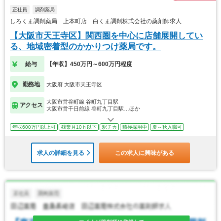
正社員
調剤薬局
しろくま調剤薬局 上本町店 白くま調剤株式会社の薬剤師求人
【大阪市天王寺区】関西圏を中心に店舗展開してい
る、地域密着型のかかりつけ薬局です。
給与
【年収】450万円～600万円程度
勤務地
大阪府 大阪市天王寺区
大阪市営谷町線 谷町九丁目駅
アクセス
大阪市営千日前線 谷町九丁目駅…ほか
年収600万円以上可
残業月10ｈ以下
駅チカ
積極採用中
夏～秋入職可
求人の詳細を見る
この求人に興味がある