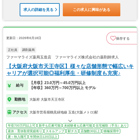
求人の詳細を見る
この求人に興味がある
更新日：2026年6月18日
保存する
正社員
調剤薬局
ファーマライズ薬局玉造店 ファーマライズ株式会社の薬剤師求人
【大阪府大阪市天王寺区】様々な店舗形態で幅広いキ
ャリアが選択可能◎福利厚生・研修制度も充実♪
【月収】23.0万円～45.0万円以上
給与
【年収】360万円～700万円以上 モデル
勤務地
大阪府 大阪市天王寺区
アクセス
大阪市営長堀鶴見緑地線 玉造(大阪メトロ)駅
年収700万円以上可
新卒も応募可能
未経験者も応募可能
住宅補助（手当）あり
産休・育休取得実績有り
スキルアップ
駅チカ
店舗数30以上
積極採用中
夏～秋入職可
年間休日120日以上