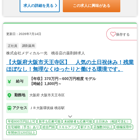
求人の詳細を見る
この求人に興味がある
更新日：2026年7月14日
保存する
正社員
調剤薬局
株式会社メディカル一光 桃谷店の薬剤師求人
【大阪府大阪市天王寺区】 人気の土日祝休み！残業
ほぼなし！無理なくゆったりと働ける環境です。
【年収】370万円～600万円程度 モデル
給与
【時給】1,800円～
勤務地
大阪府 大阪市天王寺区
アクセス
ＪＲ大阪環状線 桃谷駅
年収600万円以上可
新卒も応募可能
未経験者も応募可能
土日休み（相談可含む）
住宅補助（手当）あり
総合門前
スキルアップ
駅チカ
店舗数30以上
積極採用中
年間休日120日以上