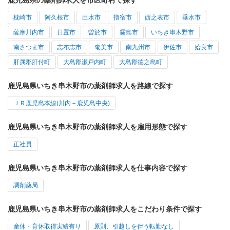
鹿児島県の薬剤師求人を市区町村で探す
枕崎市
阿久根市
出水市
指宿市
西之表市
垂水市
薩摩川内市
日置市
曽於市
霧島市
いちき串木野市
南さつま市
志布志市
奄美市
南九州市
伊佐市
姶良市
肝属郡肝付町
大島郡瀬戸内町
大島郡徳之島町
鹿児島県いちき串木野市の薬剤師求人を路線で探す
ＪＲ鹿児島本線(川内－鹿児島中央)
鹿児島県いちき串木野市の薬剤師求人を雇用形態で探す
正社員
鹿児島県いちき串木野市の薬剤師求人を仕事内容で探す
調剤薬局
鹿児島県いちき串木野市の薬剤師求人をこだわり条件で探す
産休・育休取得実績有り
原則、引越しを伴う転勤なし