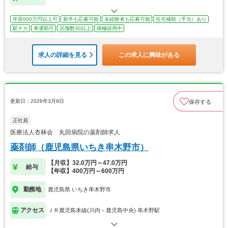
年収600万円以上可
新卒も応募可能
未経験者も応募可能
住宅補助（手当）あり
駅チカ
車通勤可
店舗数30以上
積極採用中
求人の詳細を見る
この求人に興味がある
更新日：2026年3月9日
保存する
正社員
医療法人杏林会 丸田病院の薬剤師求人
薬剤師（鹿児島県いちき串木野市）
【月収】32.0万円～47.0万円
給与
【年収】400万円～600万円
勤務地
鹿児島県 いちき串木野市
アクセス
ＪＲ鹿児島本線(川内－鹿児島中央) 串木野駅