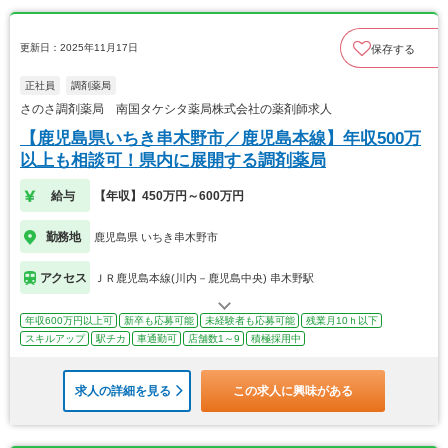
更新日：2025年11月17日
保存する
正社員
調剤薬局
さのさ調剤薬局 南国タケシタ薬局株式会社の薬剤師求人
【鹿児島県いちき串木野市／鹿児島本線】年収500万
以上も相談可！県内に展開する調剤薬局
給与
【年収】450万円～600万円
勤務地
鹿児島県 いちき串木野市
アクセス
ＪＲ鹿児島本線(川内－鹿児島中央) 串木野駅
年収600万円以上可
新卒も応募可能
未経験者も応募可能
残業月10ｈ以下
スキルアップ
駅チカ
車通勤可
店舗数1～9
積極採用中
求人の詳細を見る
この求人に興味がある