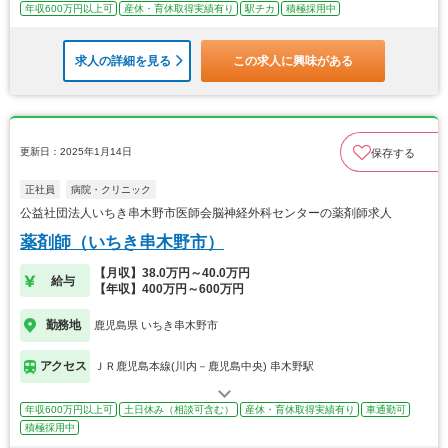
年収600万円以上可
産休・育休取得実績有り
駅チカ
積極採用中
求人の詳細を見る
この求人に興味がある
更新日：2025年1月14日
保存する
正社員
病院・クリニック
公益社団法人いちき串木野市医師会脳神経外科センターの薬剤師求人
薬剤師（いちき串木野市）
【月収】38.0万円～40.0万円
給与
【年収】400万円～600万円
勤務地
鹿児島県 いちき串木野市
アクセス
ＪＲ鹿児島本線(川内－鹿児島中央) 串木野駅
年収600万円以上可
土日休み（相談可含む）
産休・育休取得実績有り
車通勤可
積極採用中