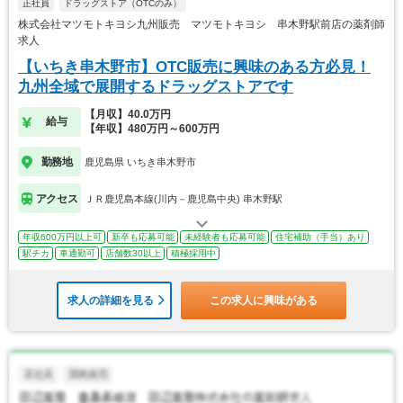
正社員
ドラッグストア（OTCのみ）
株式会社マツモトキヨシ九州販売 マツモトキヨシ 串木野駅前店の薬剤師
求人
【いちき串木野市】OTC販売に興味のある方必見！
九州全域で展開するドラッグストアです
【月収】40.0万円
給与
【年収】480万円～600万円
勤務地
鹿児島県 いちき串木野市
アクセス
ＪＲ鹿児島本線(川内－鹿児島中央) 串木野駅
年収600万円以上可
新卒も応募可能
未経験者も応募可能
住宅補助（手当）あり
駅チカ
車通勤可
店舗数30以上
積極採用中
求人の詳細を見る
この求人に興味がある