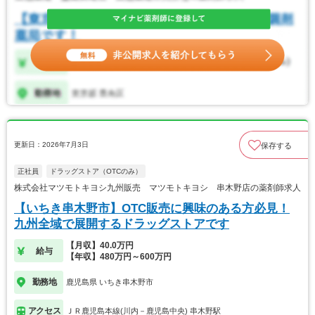
更新日：2026年7月3日
保存する
正社員
ドラッグストア（OTCのみ）
株式会社マツモトキヨシ九州販売 マツモトキヨシ 串木野店の薬剤師求人
【いちき串木野市】OTC販売に興味のある方必見！
九州全域で展開するドラッグストアです
【月収】40.0万円
給与
【年収】480万円～600万円
勤務地
鹿児島県 いちき串木野市
アクセス
ＪＲ鹿児島本線(川内－鹿児島中央) 串木野駅