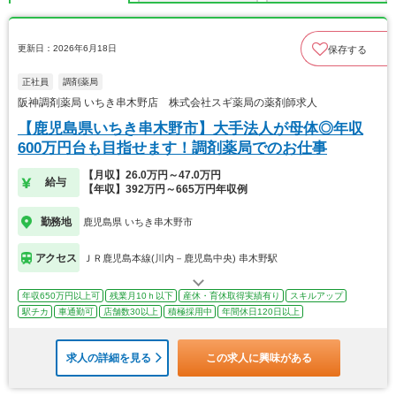
更新日：2026年6月18日
保存する
正社員
調剤薬局
阪神調剤薬局 いちき串木野店 株式会社スギ薬局の薬剤師求人
【鹿児島県いちき串木野市】大手法人が母体◎年収
600万円台も目指せます！調剤薬局でのお仕事
【月収】26.0万円～47.0万円
給与
【年収】392万円～665万円年収例
勤務地
鹿児島県 いちき串木野市
アクセス
ＪＲ鹿児島本線(川内－鹿児島中央) 串木野駅
年収650万円以上可
残業月10ｈ以下
産休・育休取得実績有り
スキルアップ
駅チカ
車通勤可
店舗数30以上
積極採用中
年間休日120日以上
求人の詳細を見る
この求人に興味がある