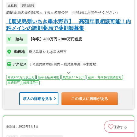
正社員
調剤薬局
調剤薬局の薬剤師求人（法人名非公開 ※詳細はお問合せください）
【鹿児島県いちき串木野市】 高額年収相談可能！内
科メインの調剤薬局で薬剤師募集
給与
【年収】400万円～900万円程度
勤務地
鹿児島県 いちき串木野市
アクセス
ＪＲ鹿児島本線(川内－鹿児島中央) 串木野駅
年収900万円以上可
新卒も応募可能
残業月10ｈ以下
産休・育休取得実績有り
車通勤可
積極採用中
求人の詳細を見る
この求人に興味がある
更新日：2026年7月3日
保存する