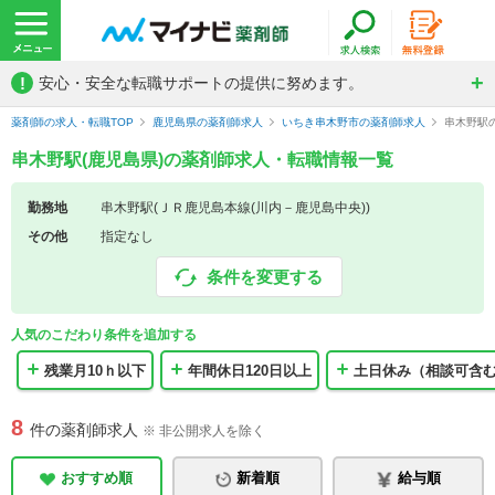
!
安心・安全な転職サポートの提供に努めます。
薬剤師の求人・転職TOP
鹿児島県の薬剤師求人
いちき串木野市の薬剤師求人
串木野駅
串木野駅(鹿児島県)の薬剤師求人・転職情報一覧
勤務地
串木野駅(ＪＲ鹿児島本線(川内－鹿児島中央))
その他
指定なし
条件を変更する
人気のこだわり条件を追加する
残業月10ｈ以下
年間休日120日以上
土日休み（相談可含
8
件の薬剤師求人
※ 非公開求人を除く
おすすめ順
新着順
給与順