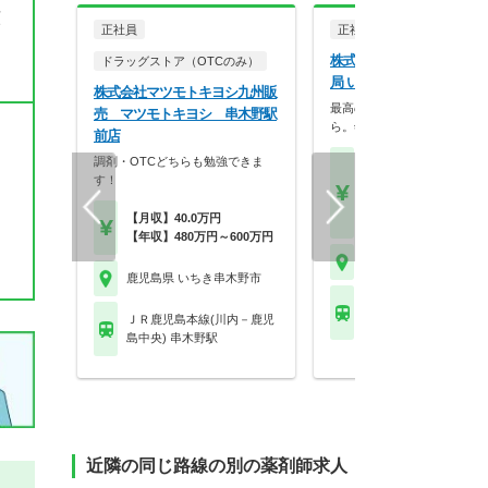
額
正社員
正社員
調剤薬局
株式会社スギ薬局 阪神調
ドラッグストア（OTCのみ）
局 いちき串木野店
株式会社マツモトキヨシ九州販
最高の服薬指導は、最高の休
売 マツモトキヨシ 串木野駅
ら。年2回の4連休、…
前店
調剤・OTCどちらも勉強できま
【月収】26.0万円～47.
す！
円
【年収】392万円～66
【月収】40.0万円
年収例
【年収】480万円～600万円
鹿児島県 いちき串木野
鹿児島県 いちき串木野市
ＪＲ鹿児島本線(川内
ＪＲ鹿児島本線(川内－鹿児
島中央) 串木野駅
島中央) 串木野駅
近隣の同じ路線の別の薬剤師求人