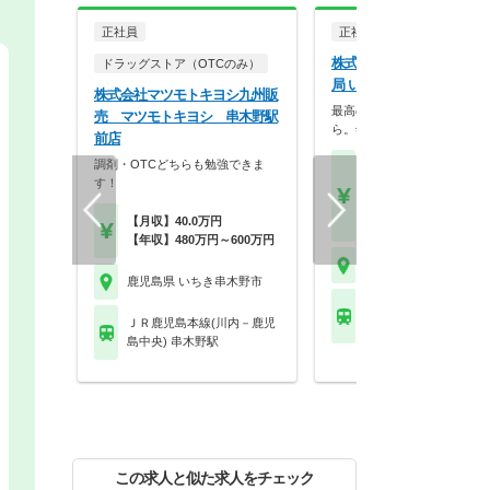
正社員
正社員
調剤薬局
株式会社スギ薬局 阪神調
ドラッグストア（OTCのみ）
局 いちき串木野店
株式会社マツモトキヨシ九州販
最高の服薬指導は、最高の休
売 マツモトキヨシ 串木野駅
ら。年2回の4連休、…
前店
調剤・OTCどちらも勉強できま
【月収】26.0万円～47.
す！
円
【年収】392万円～66
【月収】40.0万円
年収例
【年収】480万円～600万円
鹿児島県 いちき串木野
鹿児島県 いちき串木野市
ＪＲ鹿児島本線(川内
ＪＲ鹿児島本線(川内－鹿児
島中央) 串木野駅
島中央) 串木野駅
この求人と似た求人をチェック