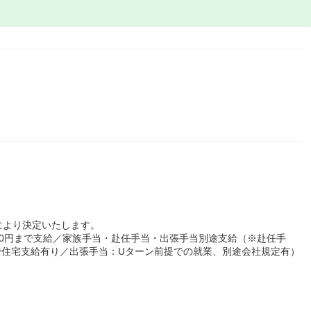
により決定いたします。
000円まで支給／家族手当・赴任手当・出張手当別途支給（※赴任手
まで住宅支給有り／出張手当：Uターン前提での就業、別途会社規定有）