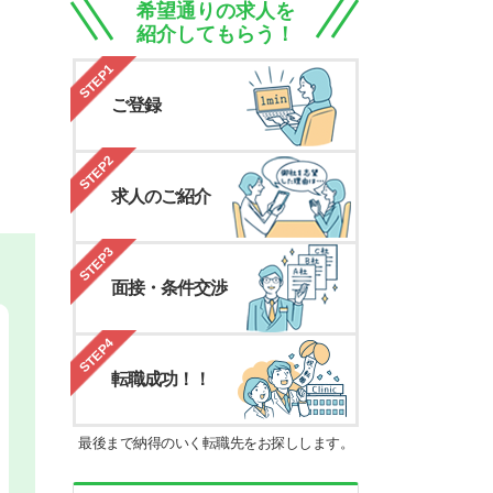
希望通りの求人を
紹介してもらう！
STEP1
ご登録
STEP2
求人のご紹介
STEP3
面接・条件交渉
STEP4
転職成功！！
最後まで納得のいく転職先をお探しします。