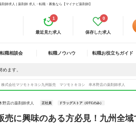
剤師求人 | 薬剤師 求人・転職・募集なら【マイナビ薬剤師】
1
0
最近見た求人
保存した求人
転職相談会
転職ノウハウ
転職お役立ちガイド
努めます。
株式会社マツモトキヨシ九州販売 マツモトキヨシ 串木野店の薬剤師求人
木野店の薬剤師求人
正社員
ドラッグストア（OTCのみ）
C販売に興味のある方必見！九州全