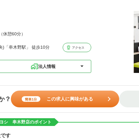
分（休憩60分）
)「串木野駅」 徒歩10分
アクセス
法人情報
か？
この求人に興味がある
簡単1分
ヨシ 串木野店のポイント
社です