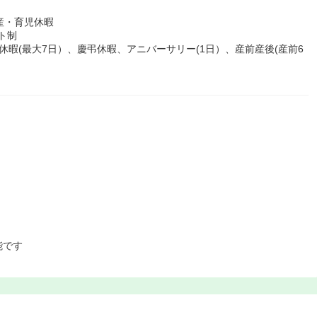
産・育児休暇
フト制
暇(最大7日）、慶弔休暇、アニバーサリー(1日）、産前産後(産前6
能です