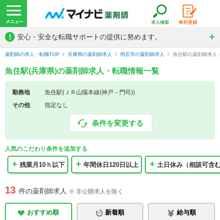
!
安心・安全な転職サポートの提供に努めます。
薬剤師の求人・転職TOP
兵庫県の薬剤師求人
明石市の薬剤師求人
魚住駅の薬剤師求人
魚住駅(兵庫県)の薬剤師求人・転職情報一覧
勤務地
魚住駅(ＪＲ山陽本線(神戸－門司))
その他
指定なし
条件を変更する
人気のこだわり条件を追加する
残業月10ｈ以下
年間休日120日以上
土日休み（相談可含
13
件の薬剤師求人
※ 非公開求人を除く
おすすめ順
新着順
給与順