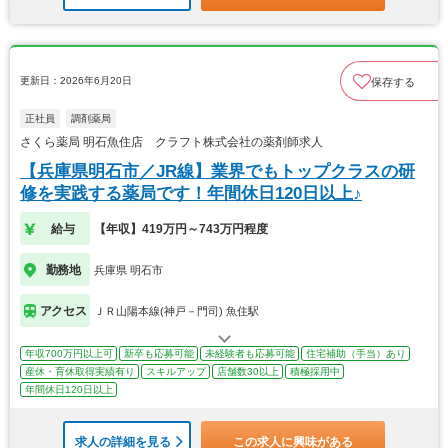
更新日：2026年6月20日
保存する
正社員
調剤薬局
さくら薬局 明石魚住店 クラフト株式会社の薬剤師求人
【兵庫県明石市／JR線】業界でもトップクラスの研
修を実践する薬局です！年間休日120日以上♪
給与
【年収】419万円～743万円程度
勤務地
兵庫県 明石市
アクセス
ＪＲ山陽本線(神戸－門司) 魚住駅
年収700万円以上可
新卒も応募可能
未経験者も応募可能
住宅補助（手当）あり
産休・育休取得実績有り
スキルアップ
店舗数30以上
積極採用中
年間休日120日以上
求人の詳細を見る
この求人に興味がある