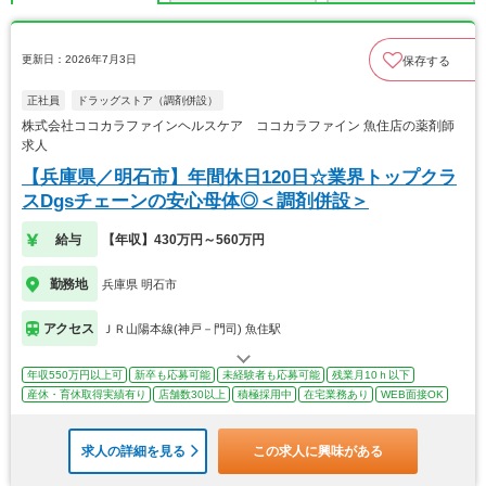
更新日：2026年7月3日
保存する
正社員
ドラッグストア（調剤併設）
株式会社ココカラファインヘルスケア ココカラファイン 魚住店の薬剤師
求人
【兵庫県／明石市】年間休日120日☆業界トップクラ
スDgsチェーンの安心母体◎＜調剤併設＞
給与
【年収】430万円～560万円
勤務地
兵庫県 明石市
アクセス
ＪＲ山陽本線(神戸－門司) 魚住駅
年収550万円以上可
新卒も応募可能
未経験者も応募可能
残業月10ｈ以下
産休・育休取得実績有り
店舗数30以上
積極採用中
在宅業務あり
WEB面接OK
求人の詳細を見る
この求人に興味がある