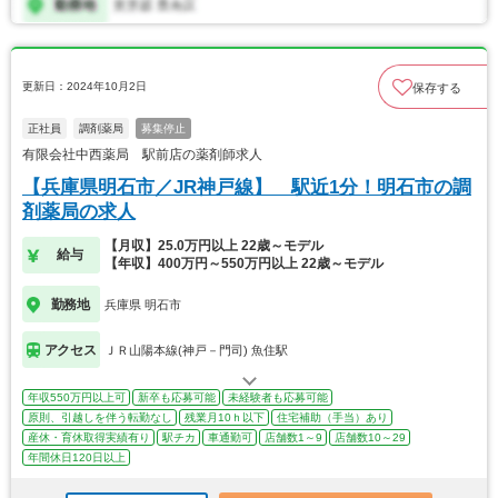
更新日：2024年10月2日
保存する
正社員
調剤薬局
募集停止
有限会社中西薬局 駅前店の薬剤師求人
【兵庫県明石市／JR神戸線】 駅近1分！明石市の調
剤薬局の求人
【月収】25.0万円以上 22歳～モデル
給与
【年収】400万円～550万円以上 22歳～モデル
勤務地
兵庫県 明石市
アクセス
ＪＲ山陽本線(神戸－門司) 魚住駅
年収550万円以上可
新卒も応募可能
未経験者も応募可能
原則、引越しを伴う転勤なし
残業月10ｈ以下
住宅補助（手当）あり
産休・育休取得実績有り
駅チカ
車通勤可
店舗数1～9
店舗数10～29
年間休日120日以上