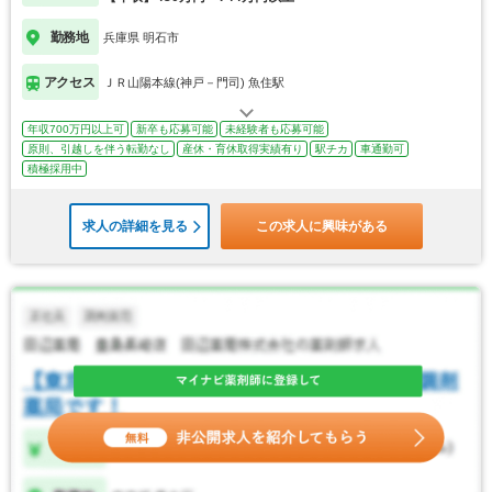
勤務地
兵庫県 明石市
アクセス
ＪＲ山陽本線(神戸－門司) 魚住駅
年収700万円以上可
新卒も応募可能
未経験者も応募可能
原則、引越しを伴う転勤なし
産休・育休取得実績有り
駅チカ
車通勤可
積極採用中
求人の詳細を見る
この求人に興味がある