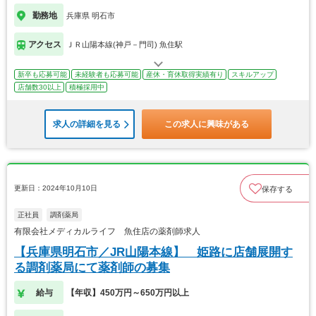
勤務地
兵庫県 明石市
アクセス
ＪＲ山陽本線(神戸－門司) 魚住駅
新卒も応募可能
未経験者も応募可能
産休・育休取得実績有り
スキルアップ
店舗数30以上
積極採用中
求人の詳細を見る
この求人に興味がある
更新日：2024年10月10日
保存する
正社員
調剤薬局
有限会社メディカルライフ 魚住店の薬剤師求人
【兵庫県明石市／JR山陽本線】 姫路に店舗展開す
る調剤薬局にて薬剤師の募集
給与
【年収】450万円～650万円以上