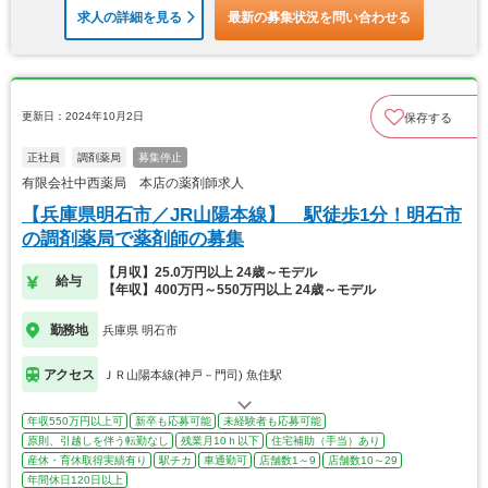
求人の詳細を見る
最新の募集状況を問い合わせる
更新日：2024年10月2日
保存する
正社員
調剤薬局
募集停止
有限会社中西薬局 本店の薬剤師求人
【兵庫県明石市／JR山陽本線】 駅徒歩1分！明石市
の調剤薬局で薬剤師の募集
【月収】25.0万円以上 24歳～モデル
給与
【年収】400万円～550万円以上 24歳～モデル
勤務地
兵庫県 明石市
アクセス
ＪＲ山陽本線(神戸－門司) 魚住駅
年収550万円以上可
新卒も応募可能
未経験者も応募可能
原則、引越しを伴う転勤なし
残業月10ｈ以下
住宅補助（手当）あり
産休・育休取得実績有り
駅チカ
車通勤可
店舗数1～9
店舗数10～29
年間休日120日以上