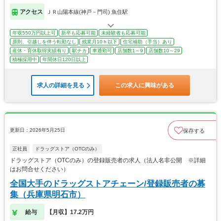
アクセス
ＪＲ山陽本線(神戸－門司) 魚住駅
年収550万円以上可
新卒も応募可能
未経験者も応募可能
原則、引越しを伴う転勤なし
残業月10ｈ以下
住宅補助（手当）あり
産休・育休取得実績有り
駅チカ
車通勤可
店舗数1～9
店舗数10～29
積極採用中
年間休日120日以上
求人の詳細を見る
この求人に興味がある
更新日：2026年5月25日
保存する
正社員
ドラッグストア（OTCのみ）
ドラッグストア（OTCのみ）の登録販売者の求人（法人名非公開 ※詳細
はお問合せください）
全国大手のドラッグストアチェーン/登録販売者の募
集（兵庫県明石市）
給与
【月収】17.2万円