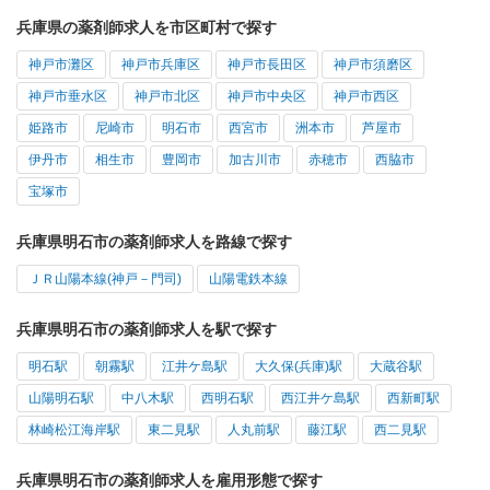
兵庫県の薬剤師求人を市区町村で探す
神戸市灘区
神戸市兵庫区
神戸市長田区
神戸市須磨区
神戸市垂水区
神戸市北区
神戸市中央区
神戸市西区
姫路市
尼崎市
明石市
西宮市
洲本市
芦屋市
伊丹市
相生市
豊岡市
加古川市
赤穂市
西脇市
宝塚市
兵庫県明石市の薬剤師求人を路線で探す
ＪＲ山陽本線(神戸－門司)
山陽電鉄本線
兵庫県明石市の薬剤師求人を駅で探す
明石駅
朝霧駅
江井ケ島駅
大久保(兵庫)駅
大蔵谷駅
山陽明石駅
中八木駅
西明石駅
西江井ケ島駅
西新町駅
林崎松江海岸駅
東二見駅
人丸前駅
藤江駅
西二見駅
兵庫県明石市の薬剤師求人を雇用形態で探す