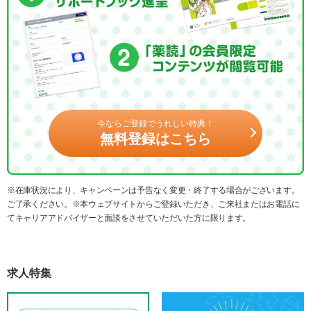
今ならご登録でうれしい特典！
無料登録はこちら
※在庫状況により、キャンペーンは予告なく変更・終了する場合がございます。
ご了承ください。※本ウェブサイトからご登録いただき、ご来社またはお電話に
てキャリアアドバイザーと面談をさせていただいた方に限ります。
求人特集