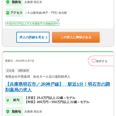
勤務地
兵庫県 明石市
アクセス
ＪＲ山陽本線(神戸－門司) 魚住駅
年収650万円以上可
車通勤可
積極採用中
求人の詳細を見る
この求人に興味がある
更新日：2024年11月7日
保存する
正社員
調剤薬局
有限会社中西薬局 魚住モール店の薬剤師求人
【兵庫県明石市／JR神戸線】 駅近1分！明石市の調
剤薬局の求人
【月収】25.0万円以上 22歳～モデル
給与
【年収】400万円～550万円以上 22歳～モデル
勤務地
兵庫県 明石市