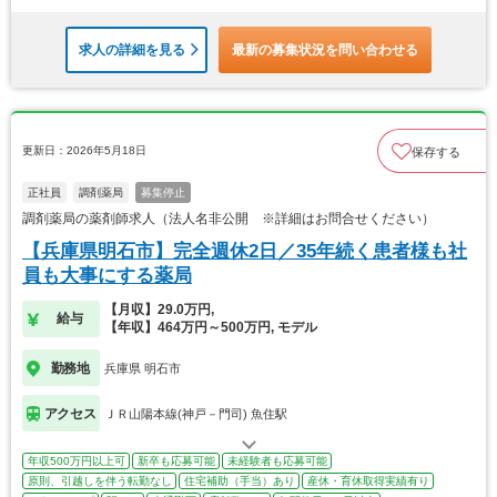
求人の詳細を見る
最新の募集状況を問い合わせる
更新日：2026年5月18日
保存する
正社員
調剤薬局
募集停止
調剤薬局の薬剤師求人（法人名非公開 ※詳細はお問合せください）
【兵庫県明石市】完全週休2日／35年続く患者様も社
員も大事にする薬局
【月収】29.0万円,
給与
【年収】464万円～500万円, モデル
勤務地
兵庫県 明石市
アクセス
ＪＲ山陽本線(神戸－門司) 魚住駅
年収500万円以上可
新卒も応募可能
未経験者も応募可能
原則、引越しを伴う転勤なし
住宅補助（手当）あり
産休・育休取得実績有り