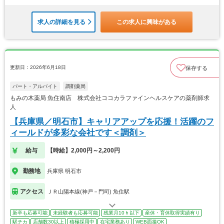
求人の詳細を見る
この求人に興味がある
更新日：2026年6月18日
保存する
パート・アルバイト
調剤薬局
もみの木薬局 魚住南店 株式会社ココカラファインヘルスケアの薬剤師求
人
【兵庫県／明石市】キャリアアップを応援！活躍のフ
ィールドが多彩な会社です＜調剤＞
給与
【時給】2,000円～2,200円
勤務地
兵庫県 明石市
アクセス
ＪＲ山陽本線(神戸－門司) 魚住駅
新卒も応募可能
未経験者も応募可能
残業月10ｈ以下
産休・育休取得実績有り
駅チカ
店舗数30以上
積極採用中
在宅業務あり
WEB面接OK