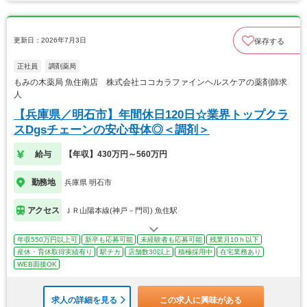
更新日：2026年7月3日
保存する
正社員
調剤薬局
もみの木薬局 魚住南店 株式会社ココカラファインヘルスケアの薬剤師求
人
【兵庫県／明石市】年間休日120日☆業界トップクラ
スDgsチェーンの安心母体◎＜調剤＞
給与
【年収】430万円～560万円
勤務地
兵庫県 明石市
アクセス
ＪＲ山陽本線(神戸－門司) 魚住駅
年収550万円以上可
新卒も応募可能
未経験者も応募可能
残業月10ｈ以下
産休・育休取得実績有り
駅チカ
店舗数30以上
積極採用中
在宅業務あり
WEB面接OK
求人の詳細を見る
この求人に興味がある