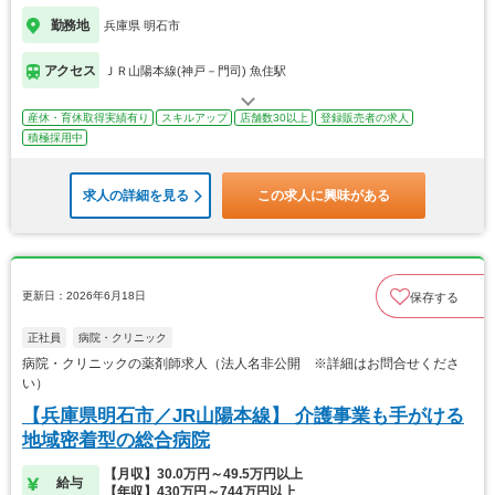
勤務地
兵庫県 明石市
アクセス
ＪＲ山陽本線(神戸－門司) 魚住駅
産休・育休取得実績有り
スキルアップ
店舗数30以上
登録販売者の求人
積極採用中
求人の詳細を見る
この求人に興味がある
更新日：2026年6月18日
保存する
正社員
病院・クリニック
病院・クリニックの薬剤師求人（法人名非公開 ※詳細はお問合せくださ
い）
【兵庫県明石市／JR山陽本線】 介護事業も手がける
地域密着型の総合病院
【月収】30.0万円～49.5万円以上
給与
【年収】430万円～744万円以上