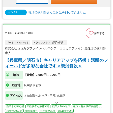
職場の薬剤師さんにお話を伺ってきました
インタビュー
更新日：2026年6月18日
保存する
パート・アルバイト
ドラッグストア（調剤併設）
株式会社ココカラファインヘルスケア ココカラファイン 魚住店の薬剤師
求人
【兵庫県／明石市】キャリアアップを応援！活躍のフ
ィールドが多彩な会社です＜調剤併設＞
給与
【時給】2,000円～2,200円
勤務地
兵庫県 明石市
アクセス
ＪＲ山陽本線(神戸－門司) 魚住駅
新卒も応募可能
未経験者も応募可能
残業月10ｈ以下
産休・育休取得実績有り
店舗数30以上
積極採用中
在宅業務あり
WEB面接OK