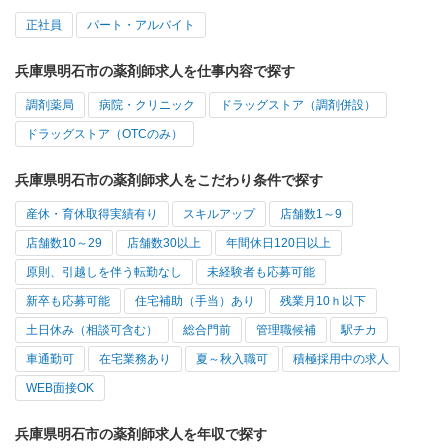
正社員
パート・アルバイト
兵庫県明石市の薬剤師求人を仕事内容で探す
調剤薬局
病院・クリニック
ドラッグストア（調剤併設）
ドラッグストア（OTCのみ）
兵庫県明石市の薬剤師求人をこだわり条件で探す
産休・育休取得実績有り
スキルアップ
店舗数1～9
店舗数10～29
店舗数30以上
年間休日120日以上
原則、引越しを伴う転勤なし
未経験者も応募可能
新卒も応募可能
住宅補助（手当）あり
残業月10ｈ以下
土日休み（相談可含む）
総合門前
管理職候補
駅チカ
車通勤可
在宅業務あり
夏～秋入職可
積極採用中の求人
WEB面接OK
兵庫県明石市の薬剤師求人を年収で探す