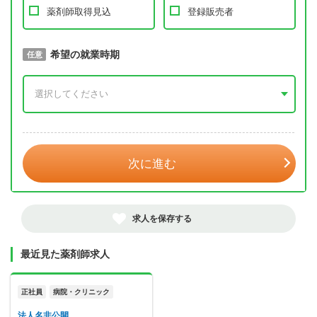
薬剤師取得見込
登録販売者
取得予定年
希望の就業時期
必須
任意
年 3月
次に進む
求人を保存する
最近見た薬剤師求人
正社員
病院・クリニック
法人名非公開