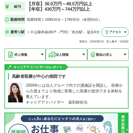
【月収】30.0万円～49.5万円以上
給与
【年収】430万円～744万円以上
勤務時間
就業時間１:08時30分～17時30分（休憩60分）
最寄り駅
ＪＲ山陽本線(神戸－門司)「魚住駅」 徒歩9分
アクセス
更新日：2026/06/18 求人番号：532482
求人情報
法人情報
類似の求人
キャリアアドバイザーのレポート
高齢者医療が中心の病院です
2000年には法人グループ内で介護施設を開設し、医療か
ら介護までより地域に密着した医療が提供できる体制を
整えています。
キャリアアドバイザー 薬剤師担当