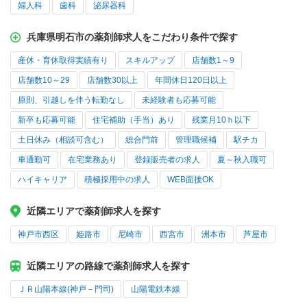
婦人科
歯科
泌尿器科
兵庫県明石市の薬剤師求人をこだわり条件で探す
産休・育休取得実績有り
スキルアップ
店舗数1～9
店舗数10～29
店舗数30以上
年間休日120日以上
原則、引越しを伴う転勤なし
未経験者も応募可能
新卒も応募可能
住宅補助（手当）あり
残業月10ｈ以下
土日休み（相談可含む）
総合門前
管理職候補
駅チカ
車通勤可
在宅業務あり
登録販売者の求人
夏～秋入職可
ハイキャリア
積極採用中の求人
WEB面接OK
近隣エリアで薬剤師求人を探す
神戸市西区
姫路市
尼崎市
西宮市
洲本市
芦屋市
近隣エリアの路線で薬剤師求人を探す
ＪＲ山陽本線(神戸－門司)
山陽電鉄本線