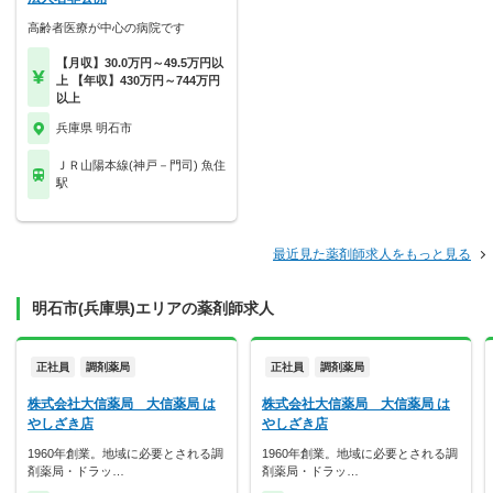
高齢者医療が中心の病院です
【月収】30.0万円～49.5万円以
上 【年収】430万円～744万円
以上
兵庫県 明石市
ＪＲ山陽本線(神戸－門司) 魚住
駅
最近見た薬剤師求人をもっと見る
明石市(兵庫県)エリアの薬剤師求人
正社員
調剤薬局
正社員
調剤薬局
株式会社大信薬局 大信薬局 は
株式会社大信薬局 大信薬局 は
やしざき店
やしざき店
1960年創業。地域に必要とされる調
1960年創業。地域に必要とされる調
剤薬局・ドラッ…
剤薬局・ドラッ…