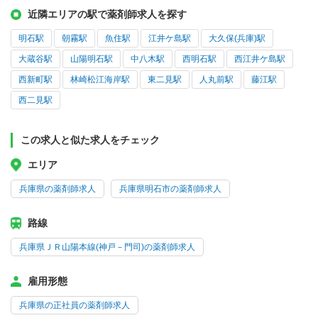
近隣エリアの駅で薬剤師求人を探す
明石駅
朝霧駅
魚住駅
江井ケ島駅
大久保(兵庫)駅
大蔵谷駅
山陽明石駅
中八木駅
西明石駅
西江井ケ島駅
西新町駅
林崎松江海岸駅
東二見駅
人丸前駅
藤江駅
西二見駅
この求人と似た求人をチェック
エリア
兵庫県の薬剤師求人
兵庫県明石市の薬剤師求人
路線
兵庫県ＪＲ山陽本線(神戸－門司)の薬剤師求人
雇用形態
兵庫県の正社員の薬剤師求人