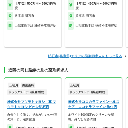
【年収】500万円～650万円程
【年収】450万円～600万円程
度
度
兵庫県 明石市
兵庫県 明石市
山陽電鉄本線 林崎松江海岸駅
山陽電鉄本線 林崎松江海岸駅
明石市(兵庫県)エリアの薬剤師求人をもっと見る
近隣の同じ路線の別の薬剤師求人
正社員
調剤薬局
正社員
ドラッグストア（調剤併設）
ドラッグストア（調剤併設）
株式会社マツモトキヨシ 薬 マ
株式会社ココカラファインヘルス
ツモトキヨシ ピオレ明石店
ケア ココカラファイン 魚住店
自分らしく働く。それが、いい仕事
ホワイト500認定のクリーンな環
の第一歩。選択的週…
境。身だしなみの自…