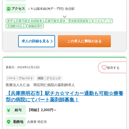
アクセス
ＪＲ山陽本線(神戸－門司) 魚住駅
新卒も応募可能
未経験者も応募可能
産休・育休取得実績有り
スキルアップ
店舗数30以上
積極採用中
求人の詳細を見る
この求人に興味がある
更新日：2024年12月13日
保存する
パート・アルバイト
病院・クリニック
医療法人久仁会 明石同仁病院の薬剤師求人
【兵庫県明石市】駅チカ☆マイカー通勤も可能☆療養
型の病院にてパート薬剤師募集！
給与
【時給】2,000円～
勤務地
兵庫県 明石市