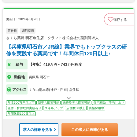
更新日：2026年6月20日
保存する
正社員
調剤薬局
さくら薬局 明石魚住店 クラフト株式会社の薬剤師求人
【兵庫県明石市／JR線】業界でもトップクラスの研
修を実践する薬局です！年間休日120日以上♪
給与
【年収】419万円～743万円程度
勤務地
兵庫県 明石市
アクセス
ＪＲ山陽本線(神戸－門司) 魚住駅
年収700万円以上可
新卒も応募可能
未経験者も応募可能
住宅補助（手当）あり
産休・育休取得実績有り
スキルアップ
店舗数30以上
積極採用中
年間休日120日以上
求人の詳細を見る
この求人に興味がある