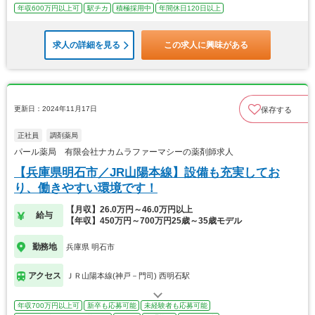
年収600万円以上可
駅チカ
積極採用中
年間休日120日以上
求人の詳細を見る
この求人に興味がある
更新日：2024年11月17日
保存する
正社員
調剤薬局
パール薬局 有限会社ナカムラファーマシーの薬剤師求人
【兵庫県明石市／JR山陽本線】設備も充実してお
り、働きやすい環境です！
【月収】26.0万円～46.0万円以上
給与
【年収】450万円～700万円25歳～35歳モデル
勤務地
兵庫県 明石市
アクセス
ＪＲ山陽本線(神戸－門司) 西明石駅
年収700万円以上可
新卒も応募可能
未経験者も応募可能