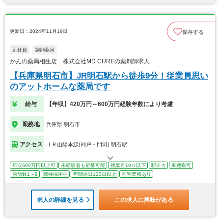
更新日：2024年11月19日
保存する
正社員
調剤薬局
かんの薬局相生店 株式会社MD CUREの薬剤師求人
【兵庫県明石市】JR明石駅から徒歩9分！従業員思い
のアットホームな薬局です
給与
【年収】420万円～600万円経験年数により考慮
勤務地
兵庫県 明石市
アクセス
ＪＲ山陽本線(神戸－門司) 明石駅
年収600万円以上可
未経験者も応募可能
残業月10ｈ以下
駅チカ
車通勤可
店舗数1～9
積極採用中
年間休日120日以上
在宅業務あり
求人の詳細を見る
この求人に興味がある