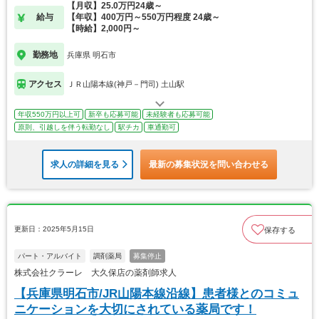
【月収】25.0万円24歳～
給与
【年収】400万円～550万円程度 24歳～
【時給】2,000円～
勤務地
兵庫県 明石市
アクセス
ＪＲ山陽本線(神戸－門司) 土山駅
年収550万円以上可
新卒も応募可能
未経験者も応募可能
原則、引越しを伴う転勤なし
駅チカ
車通勤可
求人の詳細を見る
最新の募集状況を問い合わせる
更新日：2025年5月15日
保存する
パート・アルバイト
調剤薬局
募集停止
株式会社クラーレ 大久保店の薬剤師求人
【兵庫県明石市/JR山陽本線沿線】患者様とのコミュ
ニケーションを大切にされている薬局です！