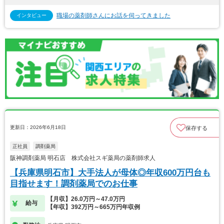
職場の薬剤師さんにお話を伺ってきました
インタビュー
更新日：2026年6月18日
保存する
正社員
調剤薬局
阪神調剤薬局 明石店 株式会社スギ薬局の薬剤師求人
【兵庫県明石市】大手法人が母体◎年収600万円台も
目指せます！調剤薬局でのお仕事
【月収】26.0万円～47.0万円
給与
【年収】392万円～665万円年収例