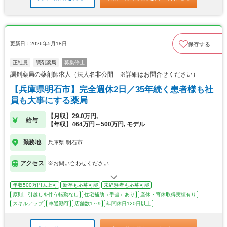
更新日：2026年5月18日
保存する
正社員
調剤薬局
募集停止
調剤薬局の薬剤師求人（法人名非公開 ※詳細はお問合せください）
【兵庫県明石市】完全週休2日／35年続く患者様も社
員も大事にする薬局
【月収】29.0万円,
給与
【年収】464万円～500万円, モデル
勤務地
兵庫県 明石市
アクセス
※お問い合わせください
年収500万円以上可
新卒も応募可能
未経験者も応募可能
原則、引越しを伴う転勤なし
住宅補助（手当）あり
産休・育休取得実績有り
スキルアップ
車通勤可
店舗数1～9
年間休日120日以上