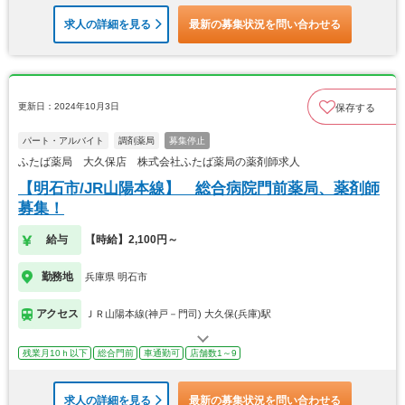
求人の詳細を見る
最新の募集状況を問い合わせる
更新日：2024年10月3日
保存する
パート・アルバイト
調剤薬局
募集停止
ふたば薬局 大久保店 株式会社ふたば薬局の薬剤師求人
【明石市/JR山陽本線】 総合病院門前薬局、薬剤師
募集！
給与
【時給】2,100円～
勤務地
兵庫県 明石市
アクセス
ＪＲ山陽本線(神戸－門司) 大久保(兵庫)駅
残業月10ｈ以下
総合門前
車通勤可
店舗数1～9
求人の詳細を見る
最新の募集状況を問い合わせる