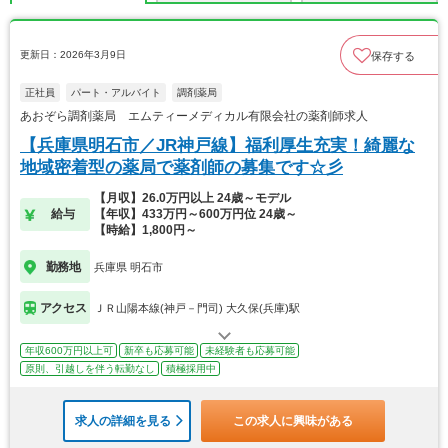
更新日：2026年3月9日
保存する
正社員
パート・アルバイト
調剤薬局
あおぞら調剤薬局 エムティーメディカル有限会社の薬剤師求人
【兵庫県明石市／JR神戸線】福利厚生充実！綺麗な
地域密着型の薬局で薬剤師の募集です☆彡
【月収】26.0万円以上 24歳～モデル
給与
【年収】433万円～600万円位 24歳～
【時給】1,800円～
勤務地
兵庫県 明石市
アクセス
ＪＲ山陽本線(神戸－門司) 大久保(兵庫)駅
年収600万円以上可
新卒も応募可能
未経験者も応募可能
原則、引越しを伴う転勤なし
積極採用中
求人の詳細を見る
この求人に興味がある