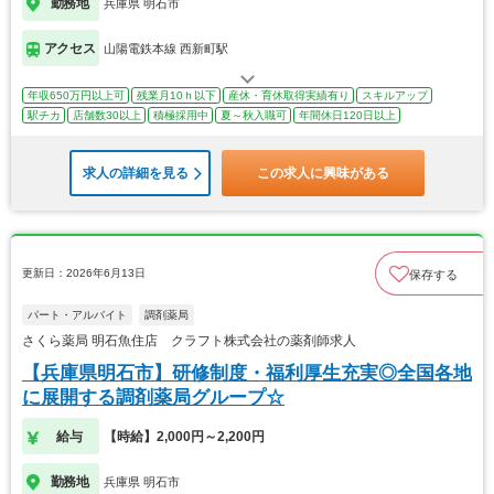
勤務地
兵庫県 明石市
アクセス
山陽電鉄本線 西新町駅
年収650万円以上可
残業月10ｈ以下
産休・育休取得実績有り
スキルアップ
駅チカ
店舗数30以上
積極採用中
夏～秋入職可
年間休日120日以上
求人の詳細を見る
この求人に興味がある
更新日：2026年6月13日
保存する
パート・アルバイト
調剤薬局
さくら薬局 明石魚住店 クラフト株式会社の薬剤師求人
【兵庫県明石市】研修制度・福利厚生充実◎全国各地
に展開する調剤薬局グループ☆
給与
【時給】2,000円～2,200円
勤務地
兵庫県 明石市