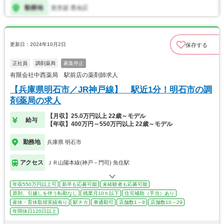
更新日：2024年10月2日
保存する
正社員
調剤薬局
募集停止
有限会社中西薬局 駅前店の薬剤師求人
【兵庫県明石市／JR神戸線】 駅近1分！明石市の調
剤薬局の求人
【月収】25.0万円以上 22歳～モデル
給与
【年収】400万円～550万円以上 22歳～モデル
勤務地
兵庫県 明石市
アクセス
ＪＲ山陽本線(神戸－門司) 魚住駅
年収550万円以上可
新卒も応募可能
未経験者も応募可能
原則、引越しを伴う転勤なし
残業月10ｈ以下
住宅補助（手当）あり
産休・育休取得実績有り
駅チカ
車通勤可
店舗数1～9
店舗数10～29
年間休日120日以上