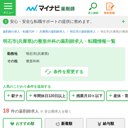
!
安心・安全な転職サポートの提供に努めます。
薬剤師の求人・転職TOP
兵庫県の薬剤師求人
明石市の薬剤師求人
明石市(兵庫県)の整
明石市(兵庫県)の整形外科の薬剤師求人・転職情報一覧
勤務地
明石市(兵庫県)
その他
整形外科
条件を変更する
人気のこだわり条件を追加する
駅チカ
年間休日120日以上
残業月10ｈ以下
産休・
18
件の薬剤師求人
※ 非公開求人を除く
おすすめ順
新着順
給与順