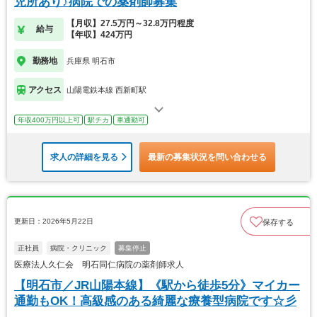
児所あり♪病院での薬剤師募集
【月収】27.5万円～32.8万円程度
給与
【年収】424万円
勤務地
兵庫県 明石市
アクセス
山陽電鉄本線 西新町駅
年収400万円以上可
駅チカ
車通勤可
求人の詳細を見る
最新の募集状況を問い合わせる
更新日：2026年5月22日
保存する
正社員
病院・クリニック
募集停止
医療法人久仁会 明石同仁病院の薬剤師求人
【明石市／JR山陽本線】《駅から徒歩5分》マイカー
通勤もOK！高級感のある綺麗な療養型病院です☆彡