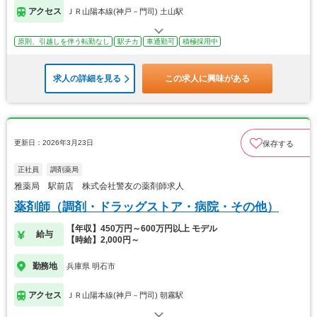
アクセス
ＪＲ山陽本線(神戸－門司) 土山駅
原則、引越しを伴う転勤なし
駅チカ
車通勤可
積極採用中
求人の詳細を見る
この求人に興味がある
更新日：2026年3月23日
保存する
正社員
調剤薬局
雅薬局 駅前店 株式会社警友の薬剤師求人
薬剤師（調剤・ドラッグストア・病院・その他）
【年収】450万円～600万円以上 モデル
給与
【時給】2,000円～
勤務地
兵庫県 明石市
アクセス
ＪＲ山陽本線(神戸－門司) 朝霧駅