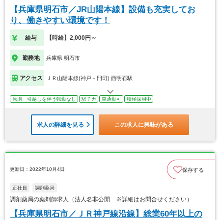
【兵庫県明石市／JR山陽本線】設備も充実してお
り、働きやすい環境です！
給与
【時給】2,000円～
勤務地
兵庫県 明石市
アクセス
ＪＲ山陽本線(神戸－門司) 西明石駅
原則、引越しを伴う転勤なし
駅チカ
車通勤可
積極採用中
求人の詳細を見る
この求人に興味がある
更新日：2022年10月4日
保存する
正社員
調剤薬局
調剤薬局の薬剤師求人（法人名非公開 ※詳細はお問合せください）
【兵庫県明石市／ＪＲ神戸線沿線】総業60年以上の