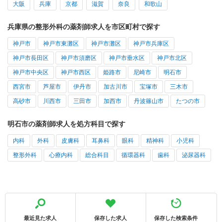
大阪
兵庫
京都
滋賀
奈良
和歌山
兵庫県の整形外科の薬剤師求人を市区町村で探す
神戸市
神戸市東灘区
神戸市灘区
神戸市兵庫区
神戸市長田区
神戸市須磨区
神戸市垂水区
神戸市北区
神戸市中央区
神戸市西区
姫路市
尼崎市
明石市
西宮市
芦屋市
伊丹市
加古川市
宝塚市
三木市
高砂市
川西市
三田市
加西市
丹波篠山市
たつの市
明石市の薬剤師求人を処方科目で探す
内科
外科
皮膚科
耳鼻科
眼科
精神科
小児科
整形外科
心療内科
総合科目
循環器科
歯科
泌尿器科
最近見た求人
保存した求人
保存した検索条件