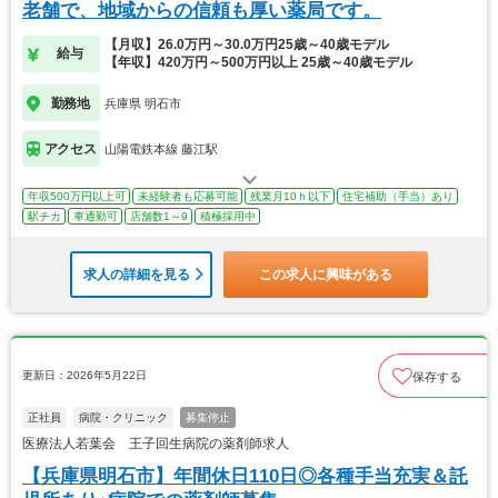
老舗で、地域からの信頼も厚い薬局です。
【月収】26.0万円～30.0万円25歳～40歳モデル
給与
【年収】420万円～500万円以上 25歳～40歳モデル
勤務地
兵庫県 明石市
アクセス
山陽電鉄本線 藤江駅
年収500万円以上可
未経験者も応募可能
残業月10ｈ以下
住宅補助（手当）あり
駅チカ
車通勤可
店舗数1～9
積極採用中
求人の詳細を見る
この求人に興味がある
更新日：2026年5月22日
保存する
正社員
病院・クリニック
募集停止
医療法人若葉会 王子回生病院の薬剤師求人
【兵庫県明石市】年間休日110日◎各種手当充実＆託