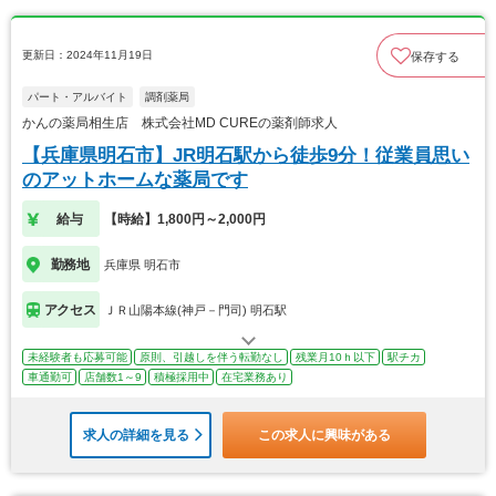
更新日：2024年11月19日
保存する
パート・アルバイト
調剤薬局
かんの薬局相生店 株式会社MD CUREの薬剤師求人
【兵庫県明石市】JR明石駅から徒歩9分！従業員思い
のアットホームな薬局です
給与
【時給】1,800円～2,000円
勤務地
兵庫県 明石市
アクセス
ＪＲ山陽本線(神戸－門司) 明石駅
未経験者も応募可能
原則、引越しを伴う転勤なし
残業月10ｈ以下
駅チカ
車通勤可
店舗数1～9
積極採用中
在宅業務あり
求人の詳細を見る
この求人に興味がある