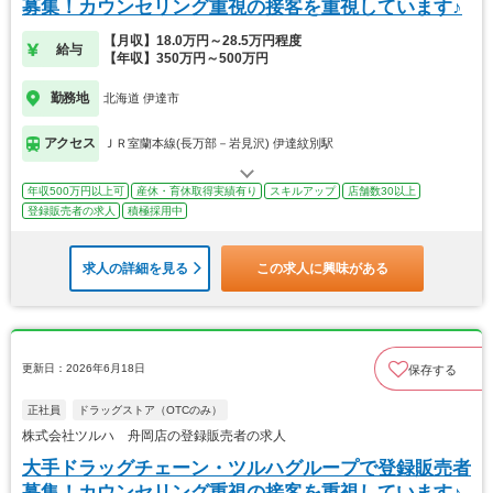
募集！カウンセリング重視の接客を重視しています♪
【月収】18.0万円～28.5万円程度
給与
【年収】350万円～500万円
勤務地
北海道 伊達市
アクセス
ＪＲ室蘭本線(長万部－岩見沢) 伊達紋別駅
年収500万円以上可
産休・育休取得実績有り
スキルアップ
店舗数30以上
登録販売者の求人
積極採用中
求人の詳細を見る
この求人に興味がある
更新日：2026年6月18日
保存する
正社員
ドラッグストア（OTCのみ）
株式会社ツルハ 舟岡店の登録販売者の求人
大手ドラッグチェーン・ツルハグループで登録販売者
募集！カウンセリング重視の接客を重視しています♪