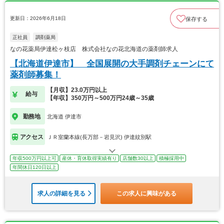
更新日：2026年6月18日
保存する
正社員
調剤薬局
なの花薬局伊達松ヶ枝店 株式会社なの花北海道の薬剤師求人
【北海道伊達市】 全国展開の大手調剤チェーンにて
薬剤師募集！
【月収】23.0万円以上
給与
【年収】350万円～500万円24歳～35歳
勤務地
北海道 伊達市
アクセス
ＪＲ室蘭本線(長万部－岩見沢) 伊達紋別駅
年収500万円以上可
産休・育休取得実績有り
店舗数30以上
積極採用中
年間休日120日以上
求人の詳細を見る
この求人に興味がある