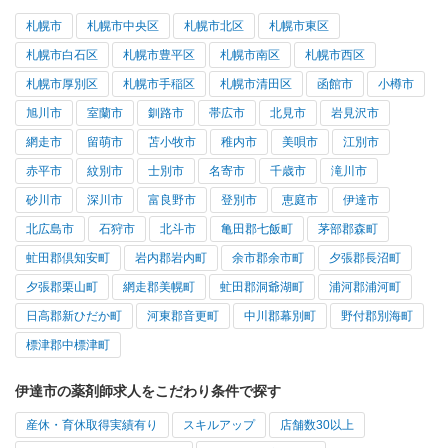
札幌市
札幌市中央区
札幌市北区
札幌市東区
札幌市白石区
札幌市豊平区
札幌市南区
札幌市西区
札幌市厚別区
札幌市手稲区
札幌市清田区
函館市
小樽市
旭川市
室蘭市
釧路市
帯広市
北見市
岩見沢市
網走市
留萌市
苫小牧市
稚内市
美唄市
江別市
赤平市
紋別市
士別市
名寄市
千歳市
滝川市
砂川市
深川市
富良野市
登別市
恵庭市
伊達市
北広島市
石狩市
北斗市
亀田郡七飯町
茅部郡森町
虻田郡倶知安町
岩内郡岩内町
余市郡余市町
夕張郡長沼町
夕張郡栗山町
網走郡美幌町
虻田郡洞爺湖町
浦河郡浦河町
日高郡新ひだか町
河東郡音更町
中川郡幕別町
野付郡別海町
標津郡中標津町
伊達市の薬剤師求人をこだわり条件で探す
産休・育休取得実績有り
スキルアップ
店舗数30以上