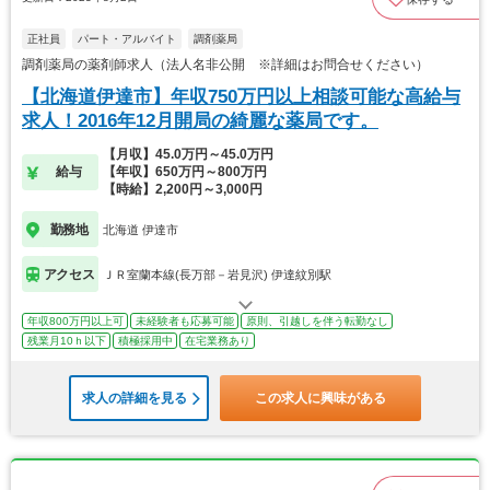
正社員
パート・アルバイト
調剤薬局
調剤薬局の薬剤師求人（法人名非公開 ※詳細はお問合せください）
【北海道伊達市】年収750万円以上相談可能な高給与
求人！2016年12月開局の綺麗な薬局です。
【月収】45.0万円～45.0万円
給与
【年収】650万円～800万円
【時給】2,200円～3,000円
勤務地
北海道 伊達市
アクセス
ＪＲ室蘭本線(長万部－岩見沢) 伊達紋別駅
年収800万円以上可
未経験者も応募可能
原則、引越しを伴う転勤なし
残業月10ｈ以下
積極採用中
在宅業務あり
求人の詳細を見る
この求人に興味がある