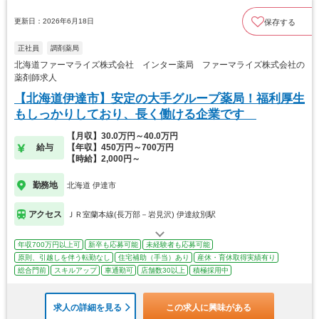
更新日：2026年6月18日
保存する
正社員
調剤薬局
北海道ファーマライズ株式会社 インター薬局 ファーマライズ株式会社の
薬剤師求人
【北海道伊達市】安定の大手グループ薬局！福利厚生
もしっかりしており、長く働ける企業です
【月収】30.0万円～40.0万円
給与
【年収】450万円～700万円
【時給】2,000円～
勤務地
北海道 伊達市
アクセス
ＪＲ室蘭本線(長万部－岩見沢) 伊達紋別駅
年収700万円以上可
新卒も応募可能
未経験者も応募可能
原則、引越しを伴う転勤なし
住宅補助（手当）あり
産休・育休取得実績有り
総合門前
スキルアップ
車通勤可
店舗数30以上
積極採用中
求人の詳細を見る
この求人に興味がある