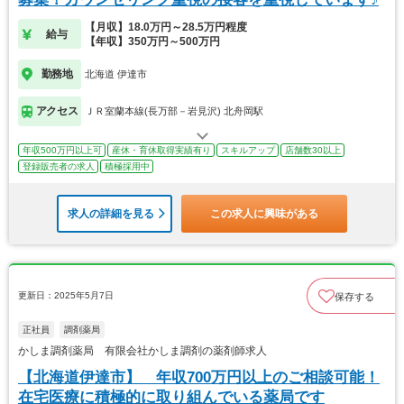
【月収】18.0万円～28.5万円程度
給与
【年収】350万円～500万円
勤務地
北海道 伊達市
アクセス
ＪＲ室蘭本線(長万部－岩見沢) 北舟岡駅
年収500万円以上可
産休・育休取得実績有り
スキルアップ
店舗数30以上
登録販売者の求人
積極採用中
求人の詳細を見る
この求人に興味がある
更新日：2025年5月7日
保存する
正社員
調剤薬局
かしま調剤薬局 有限会社かしま調剤の薬剤師求人
【北海道伊達市】 年収700万円以上のご相談可能！
在宅医療に積極的に取り組んでいる薬局です