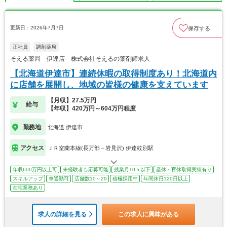
更新日：2026年7月7日
保存する
正社員
調剤薬局
そえる薬局 伊達店 株式会社そえるの薬剤師求人
【北海道伊達市】連続休暇の取得制度あり！北海道内
に店舗を展開し、地域の皆様の健康を支えています
【月収】27.5万円
給与
【年収】420万円～604万円程度
勤務地
北海道 伊達市
アクセス
ＪＲ室蘭本線(長万部－岩見沢) 伊達紋別駅
年収600万円以上可
未経験者も応募可能
残業月10ｈ以下
産休・育休取得実績有り
スキルアップ
車通勤可
店舗数10～29
積極採用中
年間休日120日以上
在宅業務あり
求人の詳細を見る
この求人に興味がある