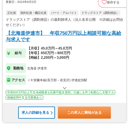
更新日：2023年8月2日
保存する
正社員
契約社員・嘱託社員
パート・アルバイト
ドラッグストア（調剤併設）
ドラッグストア（調剤併設）の薬剤師求人（法人名非公開 ※詳細はお問合
せください）
【北海道伊達市】 年収750万円以上相談可能な高給
与求人です
【月収】45.0万円～45.0万円
給与
【年収】650万円～800万円
【時給】2,200円～3,000円
勤務地
北海道 伊達市
アクセス
ＪＲ室蘭本線(長万部－岩見沢) 伊達紋別駅
年収800万円以上可
未経験者も応募可能
原則、引越しを伴う転勤なし
駅チカ
積極採用中
在宅業務あり
求人の詳細を見る
この求人に興味がある