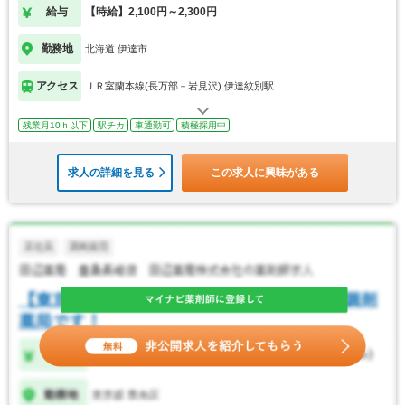
給与
【時給】2,100円～2,300円
勤務地
北海道 伊達市
アクセス
ＪＲ室蘭本線(長万部－岩見沢) 伊達紋別駅
残業月10ｈ以下
駅チカ
車通勤可
積極採用中
求人の詳細を見る
この求人に興味がある