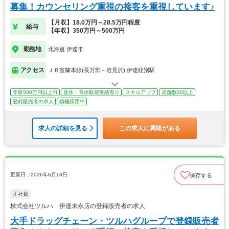
募集！カウンセリング重視の接客を重視しています♪
【月収】18.0万円～28.5万円程度
給与
【年収】350万円～500万円
勤務地
北海道 伊達市
アクセス
ＪＲ室蘭本線(長万部－岩見沢) 伊達紋別駅
年収500万円以上可
産休・育休取得実績有り
スキルアップ
店舗数30以上
登録販売者の求人
積極採用中
求人の詳細を見る
この求人に興味がある
更新日：2026年6月18日
保存する
正社員
株式会社ツルハ 伊達末永店の登録販売者の求人
大手ドラッグチェーン・ツルハグループで登録販売者