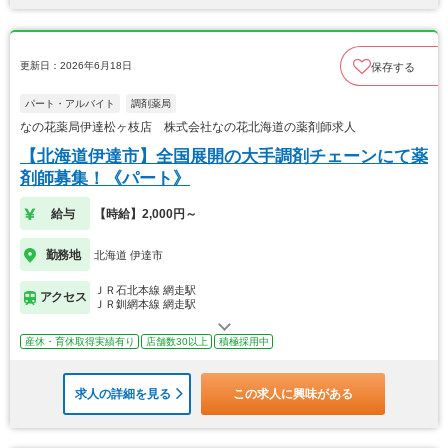
更新日：2026年6月18日
保存する
パート・アルバイト
調剤薬局
なの花薬局伊達松ヶ枝店 株式会社なの花北海道の薬剤師求人
【北海道伊達市】全国展開の大手調剤チェーンにて薬
剤師募集！《パート》
給与
【時給】2,000円～
勤務地
北海道 伊達市
ＪＲ石北本線 網走駅
アクセス
ＪＲ釧網本線 網走駅
産休・育休取得実績有り
店舗数30以上
積極採用中
求人の詳細を見る
この求人に興味がある