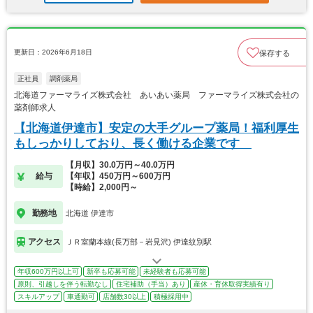
更新日：2026年6月18日
保存する
正社員
調剤薬局
北海道ファーマライズ株式会社 あいあい薬局 ファーマライズ株式会社の
薬剤師求人
【北海道伊達市】安定の大手グループ薬局！福利厚生
もしっかりしており、長く働ける企業です
【月収】30.0万円～40.0万円
給与
【年収】450万円～600万円
【時給】2,000円～
勤務地
北海道 伊達市
アクセス
ＪＲ室蘭本線(長万部－岩見沢) 伊達紋別駅
年収600万円以上可
新卒も応募可能
未経験者も応募可能
原則、引越しを伴う転勤なし
住宅補助（手当）あり
産休・育休取得実績有り
スキルアップ
車通勤可
店舗数30以上
積極採用中