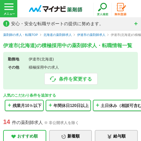
!
安心・安全な転職サポートの提供に努めます。
薬剤師の求人・転職TOP
北海道の薬剤師求人
伊達市の薬剤師求人
伊達市(北海道)の積
伊達市(北海道)の積極採用中の薬剤師求人・転職情報一覧
勤務地
伊達市(北海道)
その他
積極採用中の求人
条件を変更する
人気のこだわり条件を追加する
残業月10ｈ以下
年間休日120日以上
土日休み（相談可含
14
件の薬剤師求人
※ 非公開求人を除く
おすすめ順
新着順
給与順