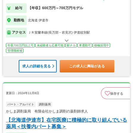
給与
【年収】600万円～700万円モデル
勤務地
北海道 伊達市
アクセス
ＪＲ室蘭本線(長万部－岩見沢) 伊達紋別駅
年収700万円以上可
未経験者も応募可能
駅チカ
車通勤可
積極採用中
管理職候補
求人の詳細を見る
この求人に興味がある
更新日：2024年11月8日
保存する
パート・アルバイト
調剤薬局
かしま調剤薬局 有限会社かしま調剤の薬剤師求人
【北海道伊達市】在宅医療に積極的に取り組んでいる
薬局＜扶養内パート募集＞