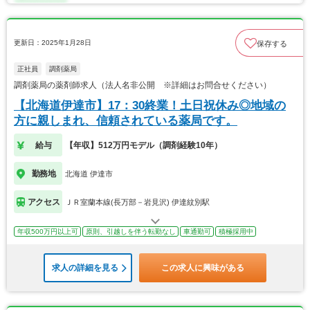
更新日：2025年1月28日
保存する
正社員
調剤薬局
調剤薬局の薬剤師求人（法人名非公開 ※詳細はお問合せください）
【北海道伊達市】17：30終業！土日祝休み◎地域の
方に親しまれ、信頼されている薬局です。
給与
【年収】512万円モデル（調剤経験10年）
勤務地
北海道 伊達市
アクセス
ＪＲ室蘭本線(長万部－岩見沢) 伊達紋別駅
年収500万円以上可
原則、引越しを伴う転勤なし
車通勤可
積極採用中
求人の詳細を見る
この求人に興味がある