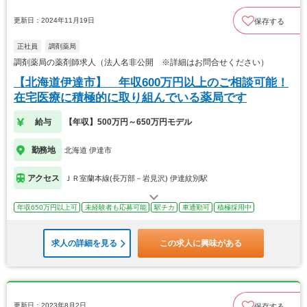
更新日：2024年11月19日
保存する
正社員
調剤薬局
調剤薬局の薬剤師求人（法人名非公開 ※詳細はお問合せください）
【北海道伊達市】 年収600万円以上のご相談可能！
在宅医療に積極的に取り組んでいる薬局です
給与
【年収】500万円～650万円モデル
勤務地
北海道 伊達市
アクセス
ＪＲ室蘭本線(長万部－岩見沢) 伊達紋別駅
年収650万円以上可
未経験者も応募可能
駅チカ
車通勤可
積極採用中
求人の詳細を見る
この求人に興味がある
更新日：2023年8月2日
保存する