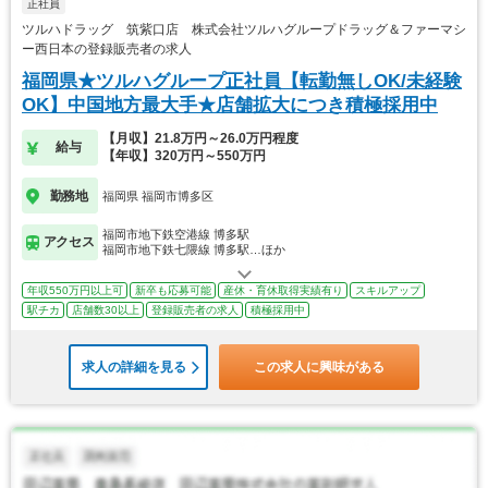
正社員
ツルハドラッグ 筑紫口店 株式会社ツルハグループドラッグ＆ファーマシ
ー西日本の登録販売者の求人
福岡県★ツルハグループ正社員【転勤無しOK/未経験
OK】中国地方最大手★店舗拡大につき積極採用中
【月収】21.8万円～26.0万円程度
給与
【年収】320万円～550万円
勤務地
福岡県 福岡市博多区
福岡市地下鉄空港線 博多駅
アクセス
福岡市地下鉄七隈線 博多駅…ほか
年収550万円以上可
新卒も応募可能
産休・育休取得実績有り
スキルアップ
駅チカ
店舗数30以上
登録販売者の求人
積極採用中
求人の詳細を見る
この求人に興味がある