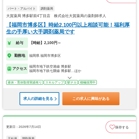
パート・アルバイト
調剤薬局
大賀薬局 博多駅前4丁目店 株式会社大賀薬局の薬剤師求人
【福岡市博多区】時給2,100円以上相談可能！福利厚
生の手厚い大手調剤薬局です
給与
【時給】2,100円～
勤務地
福岡県 福岡市博多区
福岡市地下鉄空港線 博多駅
アクセス
福岡市地下鉄七隈線 博多駅…ほか
産休・育休取得実績有り
スキルアップ
駅チカ
積極採用中
求人の詳細を見る
この求人に興味がある
更新日：2026年7月14日
保存する
正社員
調剤薬局