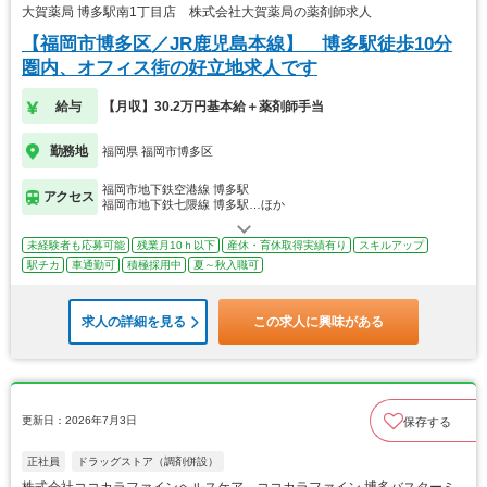
大賀薬局 博多駅南1丁目店 株式会社大賀薬局の薬剤師求人
【福岡市博多区／JR鹿児島本線】 博多駅徒歩10分
圏内、オフィス街の好立地求人です
給与
【月収】30.2万円基本給＋薬剤師手当
勤務地
福岡県 福岡市博多区
福岡市地下鉄空港線 博多駅
アクセス
福岡市地下鉄七隈線 博多駅…ほか
未経験者も応募可能
残業月10ｈ以下
産休・育休取得実績有り
スキルアップ
駅チカ
車通勤可
積極採用中
夏～秋入職可
求人の詳細を見る
この求人に興味がある
更新日：2026年7月3日
保存する
正社員
ドラッグストア（調剤併設）