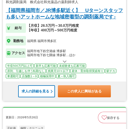
和光調剤薬局 株式会社和光薬品の薬剤師求人
【福岡県福岡市／JR博多駅近く】 Uターンスタッフ
も多いアットホームな地域密着型の調剤薬局です♪
【月収】26.5万円～30.0万円程度
給与
【年収】400万円～500万円程度
勤務地
福岡県 福岡市博多区
福岡市地下鉄空港線 博多駅
アクセス
福岡市地下鉄七隈線 博多駅…ほか
年収500万円以上可
新卒も応募可能
未経験者も応募可能
原則、引越しを伴う転勤なし
残業月10ｈ以下
産休・育休取得実績有り
駅チカ
車通勤可
店舗数1～9
積極採用中
夏～秋入職可
求人の詳細を見る
この求人に興味がある
更新日：2026年5月26日
保存する
正社員
病院・クリニック