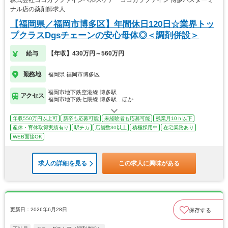
株式会社ココカラファインヘルスケア ココカラファイン 博多バスターミ
ナル店の薬剤師求人
【福岡県／福岡市博多区】年間休日120日☆業界トッ
プクラスDgsチェーンの安心母体◎＜調剤併設＞
給与
【年収】430万円～560万円
勤務地
福岡県 福岡市博多区
福岡市地下鉄空港線 博多駅
アクセス
福岡市地下鉄七隈線 博多駅…ほか
年収550万円以上可
新卒も応募可能
未経験者も応募可能
残業月10ｈ以下
産休・育休取得実績有り
駅チカ
店舗数30以上
積極採用中
在宅業務あり
WEB面接OK
求人の詳細を見る
この求人に興味がある
更新日：2026年6月28日
保存する