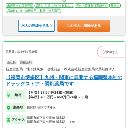
未経験者も応募可能
原則、引越しを伴う転勤なし
産休・育休取得実績有り
駅チカ
店舗数1～9
積極採用中
夏～秋入職可
求人の詳細を見る
この求人に興味がある
更新日：2026年5月26日
保存する
正社員
調剤薬局
新生堂薬局 地下鉄筑紫口改札前店 株式会社新生堂薬局の薬剤師求人
【福岡市博多区】九州・関東に展開する福岡県本社の
ドラッグストア・調剤薬局です
【月収】27.5万円24歳～30歳
給与
【年収】400万円～460万円24歳～30歳
勤務地
福岡県 福岡市博多区
福岡市地下鉄空港線 博多駅
アクセス
福岡市地下鉄七隈線 博多駅…ほか