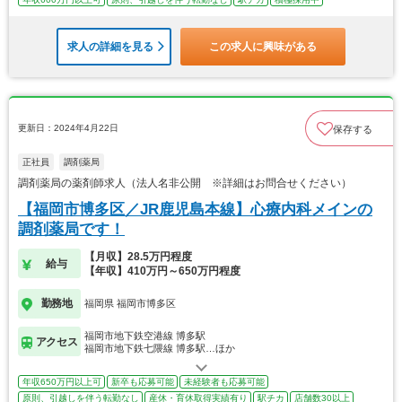
求人の詳細を見る
この求人に興味がある
更新日：2024年4月22日
保存する
正社員
調剤薬局
調剤薬局の薬剤師求人（法人名非公開 ※詳細はお問合せください）
【福岡市博多区／JR鹿児島本線】心療内科メインの
調剤薬局です！
【月収】28.5万円程度
給与
【年収】410万円～650万円程度
勤務地
福岡県 福岡市博多区
福岡市地下鉄空港線 博多駅
アクセス
福岡市地下鉄七隈線 博多駅…ほか
年収650万円以上可
新卒も応募可能
未経験者も応募可能
原則、引越しを伴う転勤なし
産休・育休取得実績有り
駅チカ
店舗数30以上