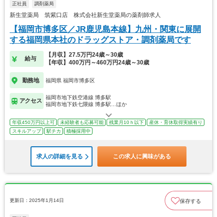
正社員
調剤薬局
新生堂薬局 筑紫口店 株式会社新生堂薬局の薬剤師求人
【福岡市博多区／JR鹿児島本線】九州・関東に展開
する福岡県本社のドラッグストア・調剤薬局です
【月収】27.5万円24歳～30歳
給与
【年収】400万円～460万円24歳～30歳
勤務地
福岡県 福岡市博多区
福岡市地下鉄空港線 博多駅
アクセス
福岡市地下鉄七隈線 博多駅…ほか
年収450万円以上可
未経験者も応募可能
残業月10ｈ以下
産休・育休取得実績有り
スキルアップ
駅チカ
積極採用中
求人の詳細を見る
この求人に興味がある
更新日：2025年1月14日
保存する