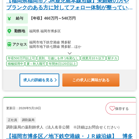
【福岡県福岡市／JR鹿児島本線沿線】未経験の方や
ブランクのある方に対してフォロー体制が整っていま
す
給与
【年収】460万円～540万円
勤務地
福岡県 福岡市博多区
福岡市地下鉄空港線 博多駅
アクセス
福岡市地下鉄七隈線 博多駅…ほか
年収500万円以上可
原則、引越しを伴う転勤なし
残業月10ｈ以下
駅チカ
積極採用中
夏～秋入職可
年間休日120日以上
求人の詳細を見る
この求人に興味がある
更新日：2026年5月19日
保存する
正社員
調剤薬局
調剤薬局の薬剤師求人（法人名非公開 ※詳細はお問合せください）
【福岡市博多区／地下鉄空港線・ＪＲ線沿線】 博多