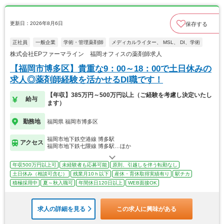
更新日：2026年8月6日
保存する
正社員
一般企業
学術・管理薬剤師
メディカルライター、 MSL、 DI、学術
株式会社EPファーマライン 福岡オフィスの薬剤師求人
【福岡市博多区】貴重な9：00～18：00で土日休みの
求人◎薬剤師経験を活かせるDI職です！
【年収】385万円～500万円以上（ご経験を考慮し決定いたし
給与
ます）
勤務地
福岡県 福岡市博多区
福岡市地下鉄空港線 博多駅
アクセス
福岡市地下鉄七隈線 博多駅…ほか
年収500万円以上可
未経験者も応募可能
原則、引越しを伴う転勤なし
土日休み（相談可含む）
残業月10ｈ以下
産休・育休取得実績有り
駅チカ
積極採用中
夏～秋入職可
年間休日120日以上
WEB面接OK
求人の詳細を見る
この求人に興味がある