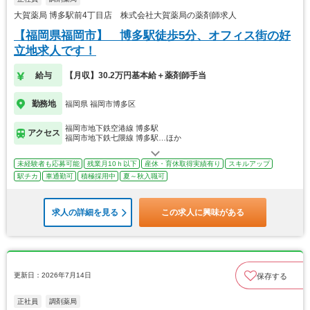
大賀薬局 博多駅前4丁目店 株式会社大賀薬局の薬剤師求人
【福岡県福岡市】 博多駅徒歩5分、オフィス街の好
立地求人です！
給与
【月収】30.2万円基本給＋薬剤師手当
勤務地
福岡県 福岡市博多区
福岡市地下鉄空港線 博多駅
アクセス
福岡市地下鉄七隈線 博多駅…ほか
未経験者も応募可能
残業月10ｈ以下
産休・育休取得実績有り
スキルアップ
駅チカ
車通勤可
積極採用中
夏～秋入職可
求人の詳細を見る
この求人に興味がある
更新日：2026年7月14日
保存する
正社員
調剤薬局