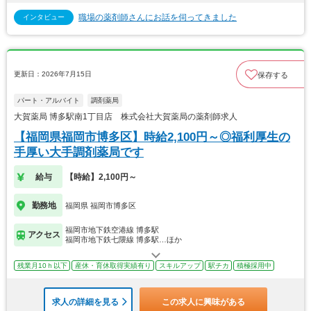
職場の薬剤師さんにお話を伺ってきました
インタビュー
更新日：2026年7月15日
保存する
パート・アルバイト
調剤薬局
大賀薬局 博多駅南1丁目店 株式会社大賀薬局の薬剤師求人
【福岡県福岡市博多区】時給2,100円～◎福利厚生の
手厚い大手調剤薬局です
給与
【時給】2,100円～
勤務地
福岡県 福岡市博多区
福岡市地下鉄空港線 博多駅
アクセス
福岡市地下鉄七隈線 博多駅…ほか
残業月10ｈ以下
産休・育休取得実績有り
スキルアップ
駅チカ
積極採用中
求人の詳細を見る
この求人に興味がある