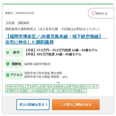
更新日：2026年5月26日
保存する
正社員
調剤薬局
調剤薬局の薬剤師求人（法人名非公開 ※詳細はお問合せください）
【福岡市博多区／JR鹿児島本線・地下鉄空港線】
在宅に特化した調剤薬局
【月収】27.0万円～35.0万円程度 24歳～40歳モデル
給与
【年収】405万円程度 24歳～40歳モデル
勤務地
福岡県 福岡市博多区
福岡市地下鉄空港線 東比恵駅
アクセス
福岡市地下鉄七隈線 博多駅…ほか
年収400万円以上可
新卒も応募可能
未経験者も応募可能
残業月10ｈ以下
車通勤可
店舗数1～9
積極採用中
夏～秋入職可
在宅業務あり
求人の詳細を見る
この求人に興味がある