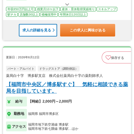
年収650万円以上可
残業月10ｈ以下
産休・育休取得実績有り
スキルアップ
駅チカ
店舗数30以上
積極採用中
年間休日120日以上
求人の詳細を見る
この求人に興味がある
更新日：2026年6月12日
保存する
パート・アルバイト
ドラッグストア（調剤併設）
薬局白十字 博多駅支店 株式会社薬局白十字の薬剤師求人
【福岡市中央区／博多駅すぐ】 気軽に相談できる薬
局を目指しています。
給与
【時給】2,000円～2,000円
勤務地
福岡県 福岡市博多区
福岡市地下鉄空港線 博多駅
アクセス
福岡市地下鉄七隈線 博多駅…ほか