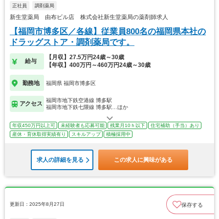
正社員
調剤薬局
新生堂薬局 由布ビル店 株式会社新生堂薬局の薬剤師求人
【福岡市博多区／各線】従業員800名の福岡県本社の
ドラッグストア・調剤薬局です。
【月収】27.5万円24歳～30歳
給与
【年収】400万円～460万円24歳～30歳
勤務地
福岡県 福岡市博多区
福岡市地下鉄空港線 博多駅
アクセス
福岡市地下鉄七隈線 博多駅…ほか
年収450万円以上可
未経験者も応募可能
残業月10ｈ以下
住宅補助（手当）あり
産休・育休取得実績有り
スキルアップ
積極採用中
求人の詳細を見る
この求人に興味がある
更新日：2025年8月27日
保存する