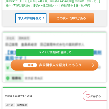
年収450万円以上可
新卒も応募可能
未経験者も応募可能
住宅補助（手当）あり
産休・育休取得実績有り
駅チカ
店舗数1～9
積極採用中
夏～秋入職可
求人の詳細を見る
この求人に興味がある
更新日：2026年5月26日
保存する
正社員
調剤薬局