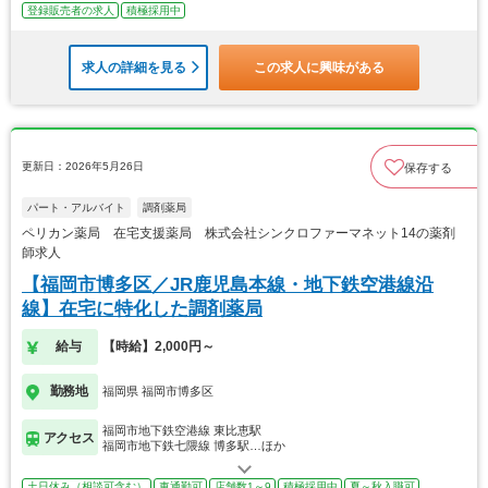
登録販売者の求人
積極採用中
求人の詳細を見る
この求人に興味がある
更新日：2026年5月26日
保存する
パート・アルバイト
調剤薬局
ペリカン薬局 在宅支援薬局 株式会社シンクロファーマネット14の薬剤
師求人
【福岡市博多区／JR鹿児島本線・地下鉄空港線沿
線】在宅に特化した調剤薬局
給与
【時給】2,000円～
勤務地
福岡県 福岡市博多区
福岡市地下鉄空港線 東比恵駅
アクセス
福岡市地下鉄七隈線 博多駅…ほか
土日休み（相談可含む）
車通勤可
店舗数1～9
積極採用中
夏～秋入職可