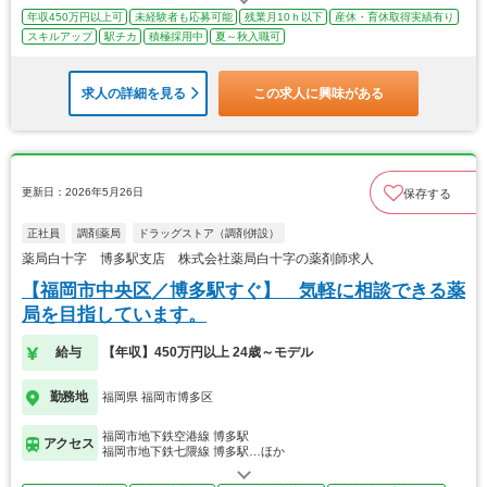
年収450万円以上可
未経験者も応募可能
残業月10ｈ以下
産休・育休取得実績有り
スキルアップ
駅チカ
積極採用中
夏～秋入職可
求人の詳細を見る
この求人に興味がある
更新日：2026年5月26日
保存する
正社員
調剤薬局
ドラッグストア（調剤併設）
薬局白十字 博多駅支店 株式会社薬局白十字の薬剤師求人
【福岡市中央区／博多駅すぐ】 気軽に相談できる薬
局を目指しています。
給与
【年収】450万円以上 24歳～モデル
勤務地
福岡県 福岡市博多区
福岡市地下鉄空港線 博多駅
アクセス
福岡市地下鉄七隈線 博多駅…ほか