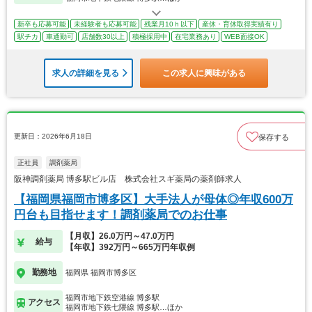
新卒も応募可能
未経験者も応募可能
残業月10ｈ以下
産休・育休取得実績有り
駅チカ
車通勤可
店舗数30以上
積極採用中
在宅業務あり
WEB面接OK
求人の詳細を見る
この求人に興味がある
更新日：2026年6月18日
保存する
正社員
調剤薬局
阪神調剤薬局 博多駅ビル店 株式会社スギ薬局の薬剤師求人
【福岡県福岡市博多区】大手法人が母体◎年収600万
円台も目指せます！調剤薬局でのお仕事
【月収】26.0万円～47.0万円
給与
【年収】392万円～665万円年収例
勤務地
福岡県 福岡市博多区
福岡市地下鉄空港線 博多駅
アクセス
福岡市地下鉄七隈線 博多駅…ほか