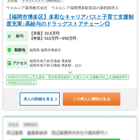
正社員
ドラッグストア（調剤併設）
ウエルシア薬局株式会社 ウエルシア福岡博多駅前店の薬剤師求人
【福岡市博多区】多彩なキャリアパスと子育て支援制
度充実♪高給与のドラッグストアチェーン◎
【月収】33.5万円
給与
【年収】515万円～650万円
勤務地
福岡県 福岡市博多区
福岡市地下鉄空港線 博多駅
アクセス
福岡市地下鉄七隈線 博多駅…ほか
年収650万円以上可
産休・育休取得実績有り
駅チカ
店舗数30以上
積極採用中
年間休日120日以上
求人の詳細を見る
この求人に興味がある