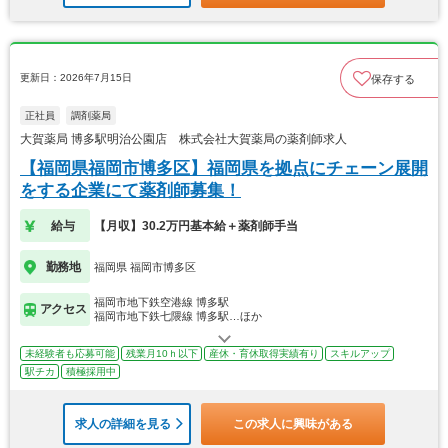
更新日：2026年7月15日
保存する
正社員
調剤薬局
大賀薬局 博多駅明治公園店 株式会社大賀薬局の薬剤師求人
【福岡県福岡市博多区】福岡県を拠点にチェーン展開
をする企業にて薬剤師募集！
給与
【月収】30.2万円基本給＋薬剤師手当
勤務地
福岡県 福岡市博多区
福岡市地下鉄空港線 博多駅
アクセス
福岡市地下鉄七隈線 博多駅…ほか
未経験者も応募可能
残業月10ｈ以下
産休・育休取得実績有り
スキルアップ
駅チカ
積極採用中
求人の詳細を見る
この求人に興味がある