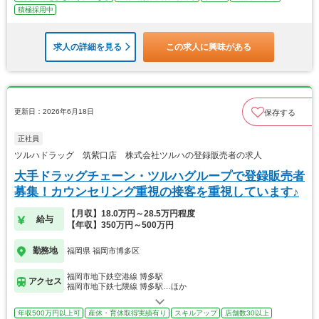
積極採用中
求人の詳細を見る
この求人に興味がある
更新日：2026年6月18日
保存する
正社員
ツルハドラッグ 筑紫口店 株式会社ツルハの登録販売者の求人
大手ドラッグチェーン・ツルハグループで登録販売者
募集！カウンセリング重視の接客を重視しています♪
【月収】18.0万円～28.5万円程度
給与
【年収】350万円～500万円
勤務地
福岡県 福岡市博多区
福岡市地下鉄空港線 博多駅
アクセス
福岡市地下鉄七隈線 博多駅…ほか
年収500万円以上可
産休・育休取得実績有り
スキルアップ
店舗数30以上