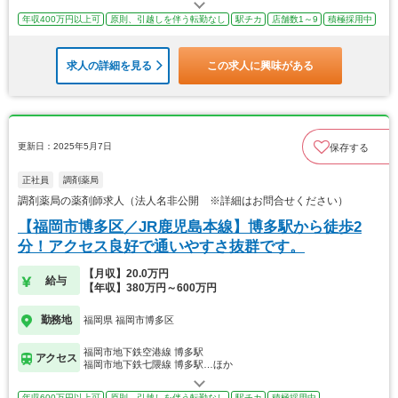
年収400万円以上可
原則、引越しを伴う転勤なし
駅チカ
店舗数1～9
積極採用中
求人の詳細を見る
この求人に興味がある
更新日：2025年5月7日
保存する
正社員
調剤薬局
調剤薬局の薬剤師求人（法人名非公開 ※詳細はお問合せください）
【福岡市博多区／JR鹿児島本線】博多駅から徒歩2
分！アクセス良好で通いやすさ抜群です。
【月収】20.0万円
給与
【年収】380万円～600万円
勤務地
福岡県 福岡市博多区
福岡市地下鉄空港線 博多駅
アクセス
福岡市地下鉄七隈線 博多駅…ほか
年収600万円以上可
原則、引越しを伴う転勤なし
駅チカ
積極採用中