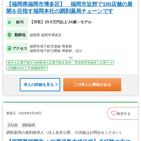
【福岡県福岡市博多区】 福岡市近郊で100店舗の展
開を目指す福岡本社の調剤薬局チェーンです
給与
【月収】29.5万円以上 24歳～モデル
勤務地
福岡県 福岡市博多区
福岡市地下鉄空港線 博多駅
アクセス
福岡市地下鉄七隈線 博多駅…ほか
新卒も応募可能
未経験者も応募可能
産休・育休取得実績有り
駅チカ
店舗数30以上
積極採用中
求人の詳細を見る
この求人に興味がある
更新日：2026年5月26日
保存する
正社員
調剤薬局
調剤薬局の薬剤師求人（法人名非公開 ※詳細はお問合せください）