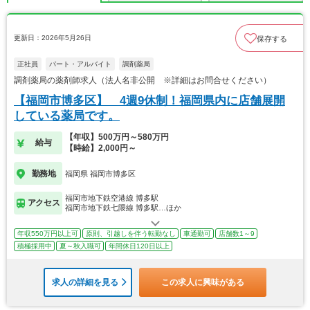
更新日：2026年5月26日
保存する
正社員
パート・アルバイト
調剤薬局
調剤薬局の薬剤師求人（法人名非公開 ※詳細はお問合せください）
【福岡市博多区】 4週9休制！福岡県内に店舗展開
している薬局です。
【年収】500万円～580万円
給与
【時給】2,000円～
勤務地
福岡県 福岡市博多区
福岡市地下鉄空港線 博多駅
アクセス
福岡市地下鉄七隈線 博多駅…ほか
年収550万円以上可
原則、引越しを伴う転勤なし
車通勤可
店舗数1～9
積極採用中
夏～秋入職可
年間休日120日以上
求人の詳細を見る
この求人に興味がある