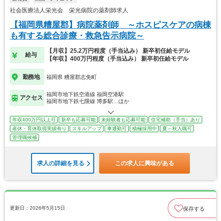
社会医療法人栄光会 栄光病院の薬剤師求人
【福岡県糟屋郡】病院薬剤師 ～ホスピスケアの病棟
も有する総合診療・救急告示病院～
【月収】25.2万円程度（手当込み） 新卒初任給モデル
給与
【年収】400万円程度（手当込み） 新卒初任給モデル
勤務地
福岡県 糟屋郡志免町
福岡市地下鉄空港線 福岡空港駅
アクセス
福岡市地下鉄七隈線 博多駅…ほか
年収400万円以上可
新卒も応募可能
未経験者も応募可能
住宅補助（手当）あり
産休・育休取得実績有り
スキルアップ
車通勤可
積極採用中
夏～秋入職可
管理職候補
求人の詳細を見る
この求人に興味がある
更新日：2026年5月15日
保存する