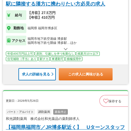
駅に隣接する漢方に携わりたい方必見の求人
【月収】27.5万円
給与
【年収】410万円
勤務地
福岡県 福岡市博多区
福岡市地下鉄空港線 博多駅
アクセス
福岡市地下鉄七隈線 博多駅…ほか
年収400万円以上可
原則、引越しを伴う転勤なし
残業月10ｈ以下
住宅補助（手当）あり
駅チカ
車通勤可
積極採用中
求人の詳細を見る
この求人に興味がある
更新日：2026年5月26日
保存する
パート・アルバイト
調剤薬局
募集停止
和光調剤薬局 株式会社和光薬品の薬剤師求人
【福岡県福岡市／JR博多駅近く】 Uターンスタッフ