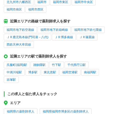
北九州市八幡西区
福岡市
福岡市東区
福岡市中央区
福岡市南区
福岡市西区
近隣エリアの路線で薬剤師求人を探す
福岡市地下鉄空港線
福岡市地下鉄箱崎線
福岡市地下鉄七隈線
ＪＲ鹿児島本線(門司港－八代)
ＪＲ博多南線
ＪＲ篠栗線
西鉄天神大牟田線
近隣エリアの駅で薬剤師求人を探す
呉服町(福岡)駅
雑餉隈駅
竹下駅
千代県庁口駅
中洲川端駅
博多駅
東比恵駅
福岡空港駅
南福岡駅
吉塚駅
この求人と似た求人をチェック
エリア
福岡県の薬剤師求人
福岡県福岡市博多区の薬剤師求人