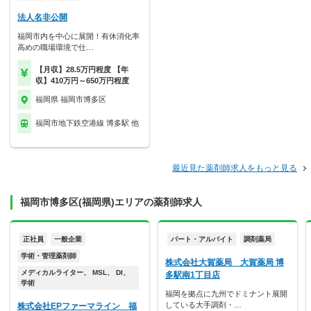
法人名非公開
福岡市内を中心に展開！有休消化率
高めの職場環境で仕…
【月収】28.5万円程度 【年
収】410万円～650万円程度
福岡県 福岡市博多区
福岡市地下鉄空港線 博多駅 他
最近見た薬剤師求人をもっと見る
福岡市博多区(福岡県)エリアの薬剤師求人
正社員
一般企業
パート・アルバイト
調剤薬局
学術・管理薬剤師
株式会社大賀薬局 大賀薬局 博
メディカルライター、 MSL、 DI、
多駅南1丁目店
学術
福岡を拠点に九州でドミナント展開
している大手調剤・…
株式会社EPファーマライン 福