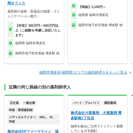
岡オフィス
【時給】2,100円～
薬剤師の資格・医薬品の知識・コミ
福岡県 福岡市博多区
ュニケーション能力…
福岡市地下鉄空港線 博多駅 他
【年収】385万円～500万円以
上（ご経験を考慮し決定いたし
ます）
福岡県 福岡市博多区
福岡市地下鉄空港線 博多駅 他
福岡市博多区(福岡県)エリアの薬剤師求人をもっと見る
近隣の同じ路線の別の薬剤師求人
正社員
一般企業
パート・アルバイト
調剤薬局
学術・管理薬剤師
株式会社大賀薬局 大賀薬局 博
メディカルライター、 MSL、 DI、
多駅南1丁目店
学術
福岡を拠点に九州でドミナント展開
している大手調剤・…
株式会社EPファーマライン 福