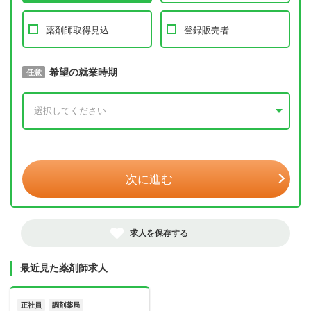
薬剤師取得見込
登録販売者
取得予定年
希望の就業時期
必須
任意
年 3月
次に進む
求人を保存する
最近見た薬剤師求人
正社員
調剤薬局