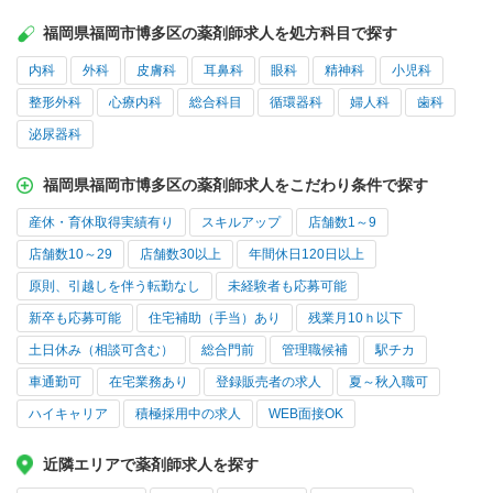
福岡県福岡市博多区の薬剤師求人を処方科目で探す
内科
外科
皮膚科
耳鼻科
眼科
精神科
小児科
整形外科
心療内科
総合科目
循環器科
婦人科
歯科
泌尿器科
福岡県福岡市博多区の薬剤師求人をこだわり条件で探す
産休・育休取得実績有り
スキルアップ
店舗数1～9
店舗数10～29
店舗数30以上
年間休日120日以上
原則、引越しを伴う転勤なし
未経験者も応募可能
新卒も応募可能
住宅補助（手当）あり
残業月10ｈ以下
土日休み（相談可含む）
総合門前
管理職候補
駅チカ
車通勤可
在宅業務あり
登録販売者の求人
夏～秋入職可
ハイキャリア
積極採用中の求人
WEB面接OK
近隣エリアで薬剤師求人を探す