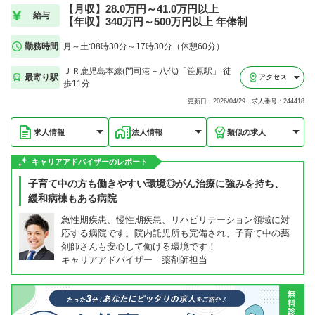
【月収】28.0万円～41.0万円以上
給与
【年収】340万円～500万円以上 年俸制
勤務時間
月～土:08時30分～17時30分（休憩60分）
ＪＲ鹿児島本線(門司港－八代)「笹原駅」 徒
最寄り駅
アクセス
歩11分
更新日：2026/04/29 求人番号：244418
求人情報
法人情報
類似の求人
キャリアアドバイザーのレポート
子育て中の方も働きやすい環境◎がん治療に強みを持ち、
緩和病棟もある病院
急性期疾患、慢性期疾患、リハビリテーション領域に対
応する病院です。院内託児所も完備され、子育て中の薬
剤師さんも安心して働ける環境です！
キャリアアドバイザー 薬剤師担当