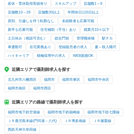
産休・育休取得実績有り
スキルアップ
店舗数1～9
店舗数10～29
店舗数30以上
年間休日120日以上
原則、引越しを伴う転勤なし
未経験者も応募可能
新卒も応募可能
住宅補助（手当）あり
残業月10ｈ以下
土日休み（相談可含む）
総合門前
管理職候補
駅チカ
車通勤可
在宅業務あり
登録販売者の求人
夏～秋入職可
ハイキャリア
積極採用中の求人
WEB面接OK
近隣エリアで薬剤師求人を探す
北九州市八幡西区
福岡市
福岡市東区
福岡市中央区
福岡市南区
福岡市西区
近隣エリアの路線で薬剤師求人を探す
福岡市地下鉄空港線
福岡市地下鉄箱崎線
福岡市地下鉄七隈線
ＪＲ鹿児島本線(門司港－八代)
ＪＲ博多南線
ＪＲ篠栗線
西鉄天神大牟田線