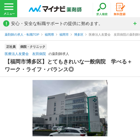
!
安心・安全な転職サポートの提供に努めます。
薬剤師の求人・転職TOP
福岡県
福岡市
博多区
医療法人友愛会 友田病院の薬剤師
正社員
病院・クリニック
医療法人友愛会 友田病院
の薬剤師求人
【福岡市博多区】とてもきれいな一般病院 学べる＋
ワーク・ライフ・バランス◎