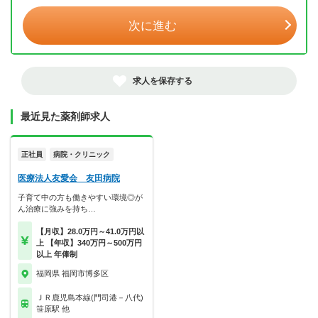
次に進む
求人を保存する
最近見た薬剤師求人
正社員
病院・クリニック
医療法人友愛会 友田病院
子育て中の方も働きやすい環境◎が
ん治療に強みを持ち…
【月収】28.0万円～41.0万円以
上 【年収】340万円～500万円
以上 年俸制
福岡県 福岡市博多区
ＪＲ鹿児島本線(門司港－八代)
笹原駅 他