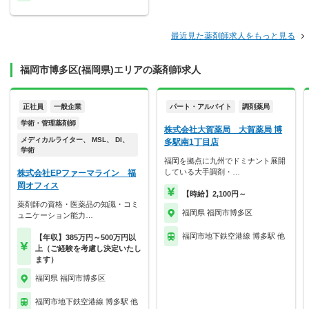
最近見た薬剤師求人をもっと見る
福岡市博多区(福岡県)エリアの薬剤師求人
正社員
一般企業
パート・アルバイト
調剤薬局
学術・管理薬剤師
株式会社大賀薬局 大賀薬局 博
メディカルライター、 MSL、 DI、
多駅南1丁目店
学術
福岡を拠点に九州でドミナント展開
している大手調剤・…
株式会社EPファーマライン 福
岡オフィス
【時給】2,100円～
薬剤師の資格・医薬品の知識・コミ
福岡県 福岡市博多区
ュニケーション能力…
福岡市地下鉄空港線 博多駅 他
【年収】385万円～500万円以
上（ご経験を考慮し決定いたし
ます）
福岡県 福岡市博多区
福岡市地下鉄空港線 博多駅 他