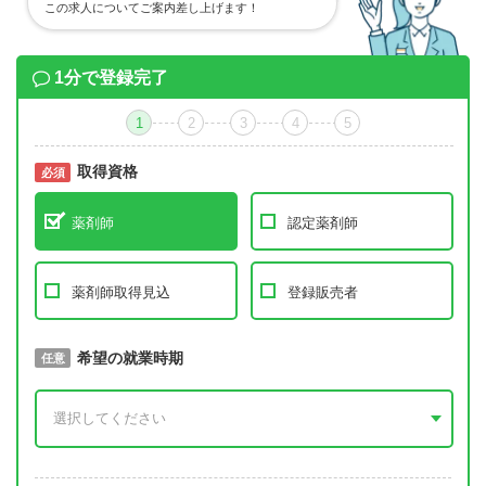
この求人についてご案内差し上げます！
1分で登録完了
1
2
3
4
5
取得資格
必須
必須
薬剤師
認定薬剤師
薬剤師取得見込
登録販売者
取得予定年
希望の就業時期
必須
任意
年 3月