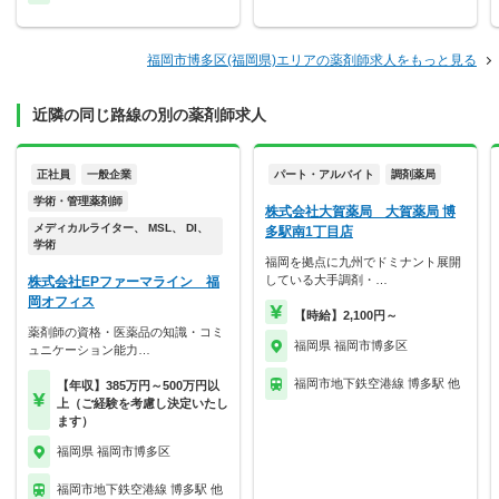
福岡市博多区(福岡県)エリアの薬剤師求人をもっと見る
近隣の同じ路線の別の薬剤師求人
正社員
一般企業
パート・アルバイト
調剤薬局
学術・管理薬剤師
株式会社大賀薬局 大賀薬局 博
メディカルライター、 MSL、 DI、
多駅南1丁目店
学術
福岡を拠点に九州でドミナント展開
している大手調剤・…
株式会社EPファーマライン 福
岡オフィス
【時給】2,100円～
薬剤師の資格・医薬品の知識・コミ
福岡県 福岡市博多区
ュニケーション能力…
福岡市地下鉄空港線 博多駅 他
【年収】385万円～500万円以
上（ご経験を考慮し決定いたし
ます）
福岡県 福岡市博多区
福岡市地下鉄空港線 博多駅 他