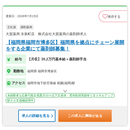
更新日：2026年7月15日
保存する
正社員
調剤薬局
大賀薬局 冷泉町店 株式会社大賀薬局の薬剤師求人
【福岡県福岡市博多区】福岡県を拠点にチェーン展開
をする企業にて薬剤師募集！
給与
【月収】30.2万円基本給＋薬剤師手当
勤務地
福岡県 福岡市博多区
アクセス
福岡市地下鉄空港線 祇園(福岡)駅
未経験者も応募可能
残業月10ｈ以下
産休・育休取得実績有り
スキルアップ
駅チカ
積極採用中
求人の詳細を見る
この求人に興味がある