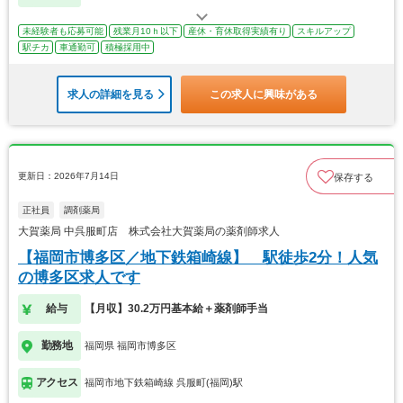
未経験者も応募可能
残業月10ｈ以下
産休・育休取得実績有り
スキルアップ
駅チカ
車通勤可
積極採用中
求人の詳細を見る
この求人に興味がある
更新日：2026年7月14日
保存する
正社員
調剤薬局
大賀薬局 中呉服町店 株式会社大賀薬局の薬剤師求人
【福岡市博多区／地下鉄箱崎線】 駅徒歩2分！人気
の博多区求人です
給与
【月収】30.2万円基本給＋薬剤師手当
勤務地
福岡県 福岡市博多区
アクセス
福岡市地下鉄箱崎線 呉服町(福岡)駅