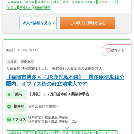
未経験者も応募可能
残業月10ｈ以下
産休・育休取得実績有り
スキルアップ
駅チカ
車通勤可
積極採用中
求人の詳細を見る
この求人に興味がある
更新日：2026年7月14日
保存する
正社員
調剤薬局
大賀薬局 博多駅南1丁目店 株式会社大賀薬局の薬剤師求人
【福岡市博多区／JR鹿児島本線】 博多駅徒歩10分
圏内、オフィス街の好立地求人です
給与
【月収】30.2万円基本給＋薬剤師手当
勤務地
福岡県 福岡市博多区
福岡市地下鉄空港線 博多駅
アクセス
福岡市地下鉄七隈線 博多駅…ほか
未経験者も応募可能
残業月10ｈ以下
産休・育休取得実績有り
スキルアップ