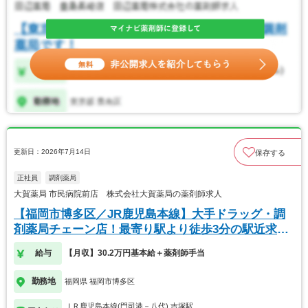
更新日：2026年7月14日
保存する
正社員
調剤薬局
大賀薬局 市民病院前店 株式会社大賀薬局の薬剤師求人
【福岡市博多区／JR鹿児島本線】大手ドラッグ・調
剤薬局チェーン店！最寄り駅より徒歩3分の駅近求人
です
給与
【月収】30.2万円基本給＋薬剤師手当
勤務地
福岡県 福岡市博多区
ＪＲ鹿児島本線(門司港－八代) 吉塚駅