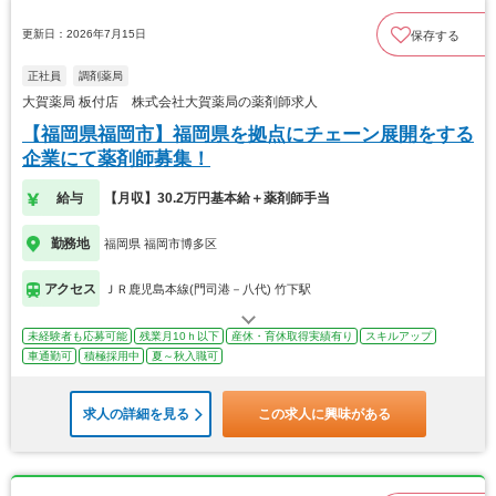
更新日：2026年7月15日
保存する
正社員
調剤薬局
大賀薬局 板付店 株式会社大賀薬局の薬剤師求人
【福岡県福岡市】福岡県を拠点にチェーン展開をする
企業にて薬剤師募集！
給与
【月収】30.2万円基本給＋薬剤師手当
勤務地
福岡県 福岡市博多区
アクセス
ＪＲ鹿児島本線(門司港－八代) 竹下駅
未経験者も応募可能
残業月10ｈ以下
産休・育休取得実績有り
スキルアップ
車通勤可
積極採用中
夏～秋入職可
求人の詳細を見る
この求人に興味がある