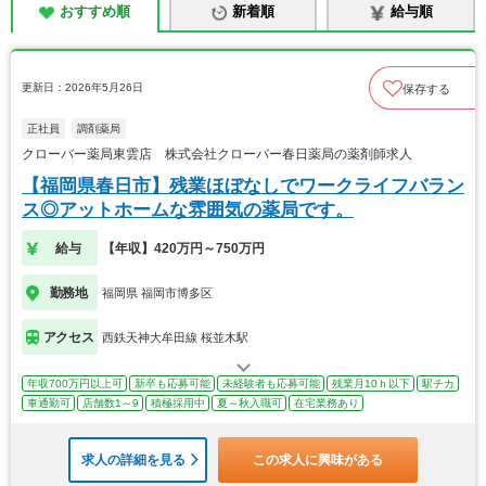
おすすめ順
新着順
給与順
更新日：2026年5月26日
保存する
正社員
調剤薬局
クローバー薬局東雲店 株式会社クローバー春日薬局の薬剤師求人
【福岡県春日市】残業ほぼなしでワークライフバラン
ス◎アットホームな雰囲気の薬局です。
給与
【年収】420万円～750万円
勤務地
福岡県 福岡市博多区
アクセス
西鉄天神大牟田線 桜並木駅
年収700万円以上可
新卒も応募可能
未経験者も応募可能
残業月10ｈ以下
駅チカ
車通勤可
店舗数1～9
積極採用中
夏～秋入職可
在宅業務あり
求人の詳細を見る
この求人に興味がある