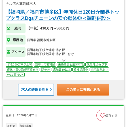
ナル店の薬剤師求人
【福岡県／福岡市博多区】年間休日120日☆業界トッ
プクラスDgsチェーンの安心母体◎＜調剤併設＞
給与
【年収】430万円～560万円
勤務地
福岡県 福岡市博多区
福岡市地下鉄空港線 博多駅
アクセス
福岡市地下鉄七隈線 博多駅…ほか
年収550万円以上可
新卒も応募可能
未経験者も応募可能
残業月10ｈ以下
産休・育休取得実績有り
駅チカ
店舗数30以上
積極採用中
在宅業務あり
WEB面接OK
求人の詳細を見る
この求人に興味がある
更新日：2026年6月23日
保存する
正社員
調剤薬局