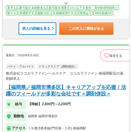
新卒も応募可能
未経験者も応募可能
残業月10ｈ以下
産休・育休取得実績有り
駅チカ
車通勤可
店舗数30以上
積極採用中
在宅業務あり
WEB面接OK
求人の詳細を見る
この求人に興味がある
更新日：2026年6月18日
保存する
パート・アルバイト
ドラッグストア（調剤併設）
株式会社ココカラファインヘルスケア ココカラファイン 南福岡駅店の薬
剤師求人
【福岡県／福岡市博多区】キャリアアップを応援！活
躍のフィールドが多彩な会社です＜調剤併設＞
給与
【時給】2,000円～2,200円
勤務地
福岡県 福岡市博多区
アクセス
ＪＲ鹿児島本線(門司港－八代) 南福岡駅