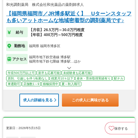
和光調剤薬局 株式会社和光薬品の薬剤師求人
【福岡県福岡市／JR博多駅近く】 Uターンスタッフ
も多いアットホームな地域密着型の調剤薬局です♪
【月収】26.5万円～30.0万円程度
給与
【年収】400万円～500万円程度
勤務地
福岡県 福岡市博多区
福岡市地下鉄空港線 博多駅
アクセス
福岡市地下鉄七隈線 博多駅…ほか
年収500万円以上可
新卒も応募可能
未経験者も応募可能
原則、引越しを伴う転勤なし
残業月10ｈ以下
産休・育休取得実績有り
駅チカ
車通勤可
店舗数1～9
積極採用中
夏～秋入職可
求人の詳細を見る
この求人に興味がある
更新日：2026年5月15日
保存する