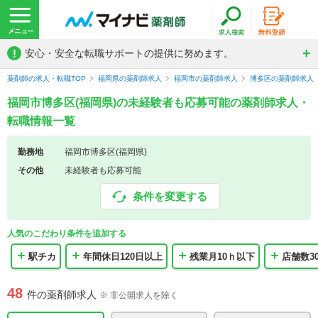
!
安心・安全な転職サポートの提供に努めます。
薬剤師の求人・転職TOP
福岡県の薬剤師求人
福岡市の薬剤師求人
博多区の薬剤師求人
福岡市博多区(福岡県)の未経験者も応募可能の薬剤師求人・
転職情報一覧
勤務地
福岡市博多区(福岡県)
その他
未経験者も応募可能
条件を変更する
人気のこだわり条件を追加する
駅チカ
年間休日120日以上
残業月10ｈ以下
店舗数3
48
件の薬剤師求人
※ 非公開求人を除く