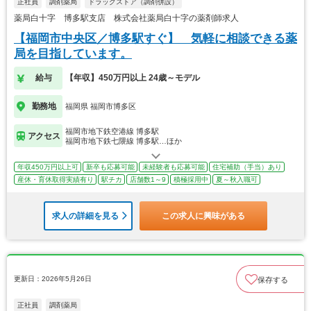
正社員
調剤薬局
ドラッグストア（調剤併設）
薬局白十字 博多駅支店 株式会社薬局白十字の薬剤師求人
【福岡市中央区／博多駅すぐ】 気軽に相談できる薬
局を目指しています。
給与
【年収】450万円以上 24歳～モデル
勤務地
福岡県 福岡市博多区
福岡市地下鉄空港線 博多駅
アクセス
福岡市地下鉄七隈線 博多駅…ほか
年収450万円以上可
新卒も応募可能
未経験者も応募可能
住宅補助（手当）あり
産休・育休取得実績有り
駅チカ
店舗数1～9
積極採用中
夏～秋入職可
求人の詳細を見る
この求人に興味がある
更新日：2026年5月26日
保存する
正社員
調剤薬局