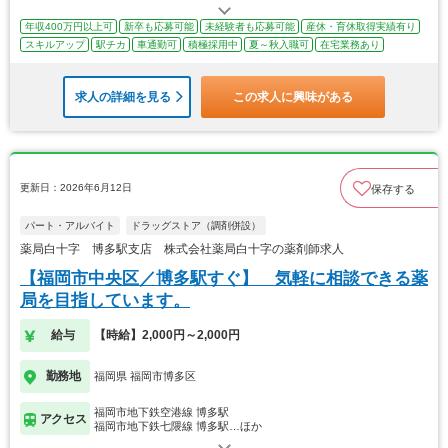
年収400万円以上可
新卒も応募可能
未経験者も応募可能
産休・育休取得実績有り
スキルアップ
駅チカ
車通勤可
積極採用中
夏～秋入職可
在宅業務あり
求人の詳細を見る
この求人に興味がある
更新日：2026年6月12日
保存する
パート・アルバイト
ドラッグストア（調剤併設）
薬局白十字 博多駅支店 株式会社薬局白十字の薬剤師求人
【福岡市中央区／博多駅すぐ】 気軽に相談できる薬
局を目指しています。
給与
【時給】2,000円～2,000円
勤務地
福岡県 福岡市博多区
福岡市地下鉄空港線 博多駅
アクセス
福岡市地下鉄七隈線 博多駅…ほか