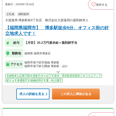
更新日：2026年7月14日
保存する
正社員
調剤薬局
大賀薬局 博多駅前4丁目店 株式会社大賀薬局の薬剤師求人
【福岡県福岡市】 博多駅徒歩5分、オフィス街の好
立地求人です！
給与
【月収】30.2万円基本給＋薬剤師手当
勤務地
福岡県 福岡市博多区
福岡市地下鉄空港線 博多駅
アクセス
福岡市地下鉄七隈線 博多駅…ほか
未経験者も応募可能
残業月10ｈ以下
産休・育休取得実績有り
スキルアップ
駅チカ
車通勤可
積極採用中
夏～秋入職可
求人の詳細を見る
この求人に興味がある