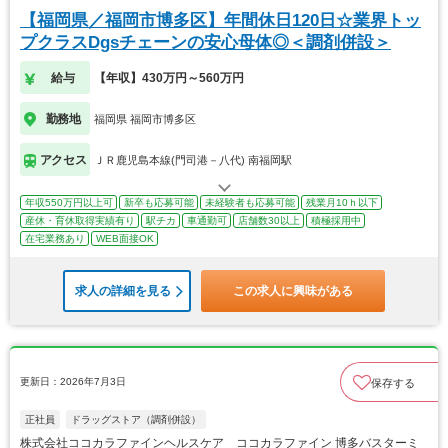
【福岡県／福岡市博多区】年間休日120日☆業界トッ
プクラスDgsチェーンの安心母体◎＜調剤併設＞
給与
【年収】430万円～560万円
勤務地
福岡県 福岡市博多区
アクセス
ＪＲ鹿児島本線(門司港－八代) 南福岡駅
年収550万円以上可
新卒も応募可能
未経験者も応募可能
残業月10ｈ以下
産休・育休取得実績有り
駅チカ
車通勤可
店舗数30以上
積極採用中
在宅業務あり
WEB面接OK
求人の詳細を見る
この求人に興味がある
更新日：2026年7月3日
保存する
正社員
ドラッグストア（調剤併設）
株式会社ココカラファインヘルスケア ココカラファイン 博多バスターミ