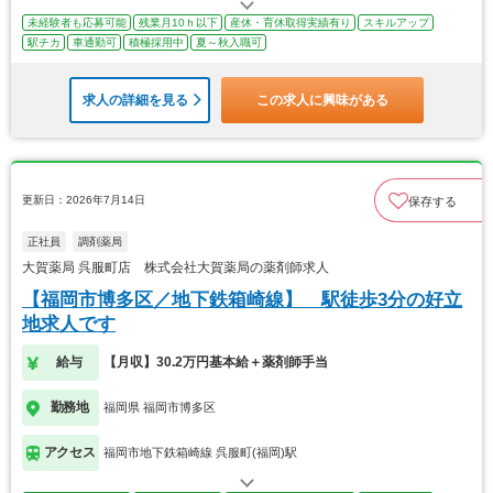
未経験者も応募可能
残業月10ｈ以下
産休・育休取得実績有り
スキルアップ
駅チカ
車通勤可
積極採用中
夏～秋入職可
求人の詳細を見る
この求人に興味がある
更新日：2026年7月14日
保存する
正社員
調剤薬局
大賀薬局 呉服町店 株式会社大賀薬局の薬剤師求人
【福岡市博多区／地下鉄箱崎線】 駅徒歩3分の好立
地求人です
給与
【月収】30.2万円基本給＋薬剤師手当
勤務地
福岡県 福岡市博多区
アクセス
福岡市地下鉄箱崎線 呉服町(福岡)駅