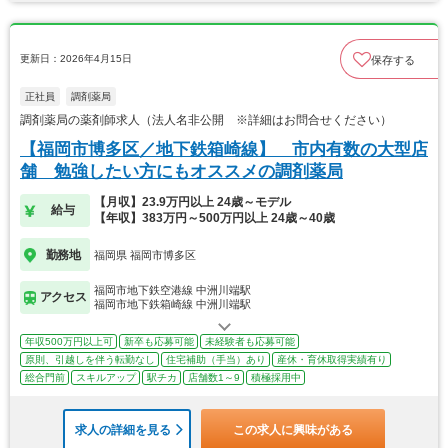
更新日：2026年4月15日
保存する
正社員
調剤薬局
調剤薬局の薬剤師求人（法人名非公開 ※詳細はお問合せください）
【福岡市博多区／地下鉄箱崎線】 市内有数の大型店
舗 勉強したい方にもオススメの調剤薬局
【月収】23.9万円以上 24歳～モデル
給与
【年収】383万円～500万円以上 24歳～40歳
勤務地
福岡県 福岡市博多区
福岡市地下鉄空港線 中洲川端駅
アクセス
福岡市地下鉄箱崎線 中洲川端駅
年収500万円以上可
新卒も応募可能
未経験者も応募可能
原則、引越しを伴う転勤なし
住宅補助（手当）あり
産休・育休取得実績有り
総合門前
スキルアップ
駅チカ
店舗数1～9
積極採用中
求人の詳細を見る
この求人に興味がある