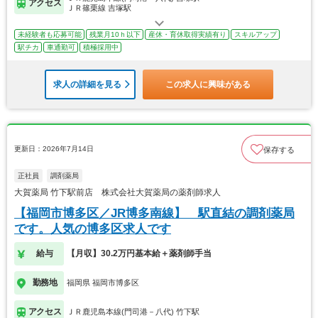
アクセス
ＪＲ篠栗線 吉塚駅
未経験者も応募可能
残業月10ｈ以下
産休・育休取得実績有り
スキルアップ
駅チカ
車通勤可
積極採用中
求人の詳細を見る
この求人に興味がある
更新日：2026年7月14日
保存する
正社員
調剤薬局
大賀薬局 竹下駅前店 株式会社大賀薬局の薬剤師求人
【福岡市博多区／JR博多南線】 駅直結の調剤薬局
です。人気の博多区求人です
給与
【月収】30.2万円基本給＋薬剤師手当
勤務地
福岡県 福岡市博多区
アクセス
ＪＲ鹿児島本線(門司港－八代) 竹下駅