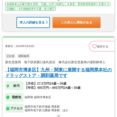
未経験者も応募可能
原則、引越しを伴う転勤なし
産休・育休取得実績有り
駅チカ
店舗数1～9
積極採用中
夏～秋入職可
求人の詳細を見る
この求人に興味がある
更新日：2026年5月26日
保存する
正社員
調剤薬局
新生堂薬局 地下鉄筑紫口改札前店 株式会社新生堂薬局の薬剤師求人
【福岡市博多区】九州・関東に展開する福岡県本社の
ドラッグストア・調剤薬局です
【月収】27.5万円24歳～30歳
給与
【年収】400万円～460万円24歳～30歳
勤務地
福岡県 福岡市博多区
福岡市地下鉄空港線 博多駅
アクセス
福岡市地下鉄七隈線 博多駅…ほか