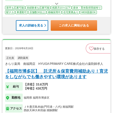
新卒も応募可能
未経験者も応募可能
残業月10ｈ以下
産休・育休取得実績有り
駅チカ
車通勤可
店舗数30以上
積極採用中
在宅業務あり
WEB面接OK
求人の詳細を見る
この求人に興味がある
更新日：2026年6月18日
保存する
正社員
調剤薬局
きらり薬局 南福岡店 HYUGA PRIMARY CARE株式会社の薬剤師求人
【福岡市博多区】 託児所＆保育費用補助あり！育児
をしながらでも働きやすい環境があります
【月収】33.6万円
給与
【年収】430万円
勤務地
福岡県 福岡市博多区
ＪＲ鹿児島本線(門司港－八代) 南福岡駅
アクセス
西鉄天神大牟田線 雑餉隈駅