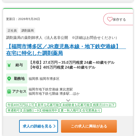
更新日：2026年5月26日
保存する
正社員
調剤薬局
調剤薬局の薬剤師求人（法人名非公開 ※詳細はお問合せください）
【福岡市博多区／JR鹿児島本線・地下鉄空港線】
在宅に特化した調剤薬局
【月収】27.0万円～35.0万円程度 24歳～40歳モデル
給与
【年収】405万円程度 24歳～40歳モデル
勤務地
福岡県 福岡市博多区
福岡市地下鉄空港線 東比恵駅
アクセス
福岡市地下鉄七隈線 博多駅…ほか
年収400万円以上可
新卒も応募可能
未経験者も応募可能
残業月10ｈ以下
車通勤可
店舗数1～9
積極採用中
夏～秋入職可
在宅業務あり
求人の詳細を見る
この求人に興味がある