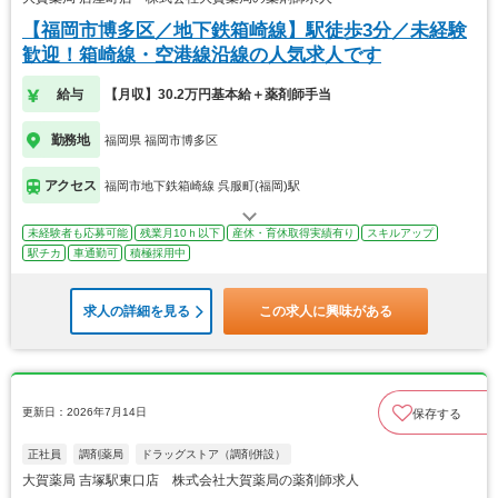
【福岡市博多区／地下鉄箱崎線】駅徒歩3分／未経験
歓迎！箱崎線・空港線沿線の人気求人です
給与
【月収】30.2万円基本給＋薬剤師手当
勤務地
福岡県 福岡市博多区
アクセス
福岡市地下鉄箱崎線 呉服町(福岡)駅
未経験者も応募可能
残業月10ｈ以下
産休・育休取得実績有り
スキルアップ
駅チカ
車通勤可
積極採用中
求人の詳細を見る
この求人に興味がある
更新日：2026年7月14日
保存する
正社員
調剤薬局
ドラッグストア（調剤併設）
大賀薬局 吉塚駅東口店 株式会社大賀薬局の薬剤師求人