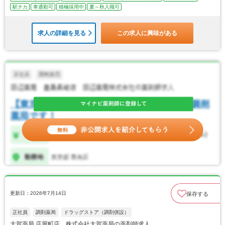
駅チカ
車通勤可
積極採用中
夏～秋入職可
求人の詳細を見る
この求人に興味がある
更新日：2026年7月14日
保存する
正社員
調剤薬局
ドラッグストア（調剤併設）
大賀薬局 店屋町店 株式会社大賀薬局の薬剤師求人