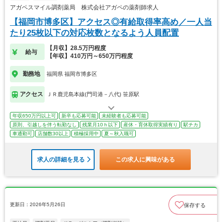
アガペスマイル調剤薬局 株式会社アガペの薬剤師求人
【福岡市博多区】アクセス◎有給取得率高め／一人当
たり25枚以下の対応枚数となるよう人員配置
【月収】28.5万円程度
給与
【年収】410万円～650万円程度
勤務地
福岡県 福岡市博多区
アクセス
ＪＲ鹿児島本線(門司港－八代) 笹原駅
年収650万円以上可
新卒も応募可能
未経験者も応募可能
原則、引越しを伴う転勤なし
残業月10ｈ以下
産休・育休取得実績有り
駅チカ
車通勤可
店舗数30以上
積極採用中
夏～秋入職可
求人の詳細を見る
この求人に興味がある
更新日：2026年5月26日
保存する