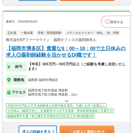
更新日：2026年8月6日
保存する
正社員
一般企業
学術・管理薬剤師
メディカルライター、 MSL、 DI、学術
株式会社EPファーマライン 福岡オフィスの薬剤師求人
【福岡市博多区】貴重な9：00～18：00で土日休みの
求人◎薬剤師経験を活かせるDI職です！
【年収】385万円～500万円以上（ご経験を考慮し決定いたし
給与
ます）
勤務地
福岡県 福岡市博多区
福岡市地下鉄空港線 博多駅
アクセス
福岡市地下鉄七隈線 博多駅…ほか
年収500万円以上可
未経験者も応募可能
原則、引越しを伴う転勤なし
土日休み（相談可含む）
残業月10ｈ以下
産休・育休取得実績有り
駅チカ
積極採用中
夏～秋入職可
年間休日120日以上
WEB面接OK
求人の詳細を見る
この求人に興味がある