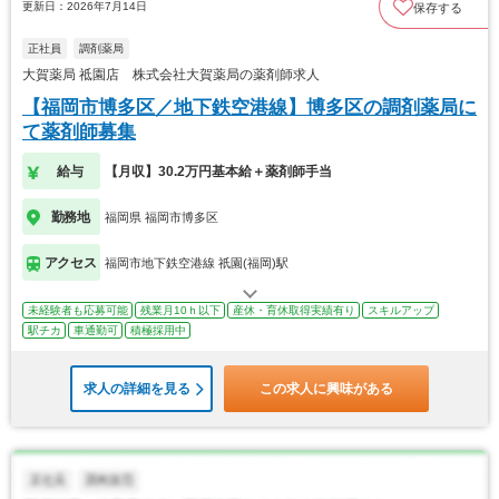
更新日：2026年7月14日
保存する
正社員
調剤薬局
大賀薬局 祗園店 株式会社大賀薬局の薬剤師求人
【福岡市博多区／地下鉄空港線】博多区の調剤薬局に
て薬剤師募集
給与
【月収】30.2万円基本給＋薬剤師手当
勤務地
福岡県 福岡市博多区
アクセス
福岡市地下鉄空港線 祇園(福岡)駅
未経験者も応募可能
残業月10ｈ以下
産休・育休取得実績有り
スキルアップ
駅チカ
車通勤可
積極採用中
求人の詳細を見る
この求人に興味がある