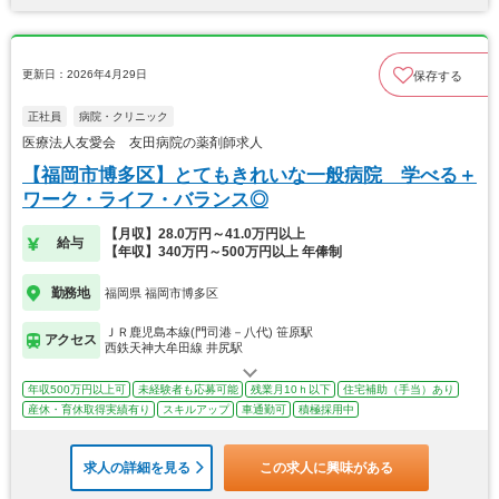
更新日：2026年4月29日
保存する
正社員
病院・クリニック
医療法人友愛会 友田病院の薬剤師求人
【福岡市博多区】とてもきれいな一般病院 学べる＋
ワーク・ライフ・バランス◎
【月収】28.0万円～41.0万円以上
給与
【年収】340万円～500万円以上 年俸制
勤務地
福岡県 福岡市博多区
ＪＲ鹿児島本線(門司港－八代) 笹原駅
アクセス
西鉄天神大牟田線 井尻駅
年収500万円以上可
未経験者も応募可能
残業月10ｈ以下
住宅補助（手当）あり
産休・育休取得実績有り
スキルアップ
車通勤可
積極採用中
求人の詳細を見る
この求人に興味がある