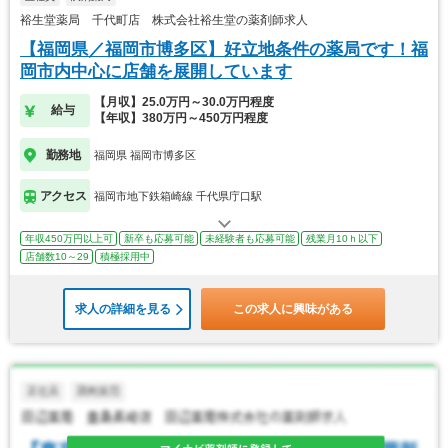
裕生堂薬局 千代町店 株式会社裕生堂の薬剤師求人
【福岡県／福岡市博多区】好立地条件の薬局です！福
岡市内中心に店舗を展開しています
【月収】25.0万円～30.0万円程度
給与
【年収】380万円～450万円程度
勤務地
福岡県 福岡市博多区
アクセス
福岡市地下鉄箱崎線 千代県庁口駅
年収450万円以上可
新卒も応募可能
未経験者も応募可能
残業月10ｈ以下
店舗数10～29
積極採用中
求人の詳細を見る
この求人に興味がある