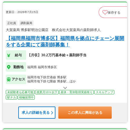
更新日：2026年7月15日
保存する
正社員
調剤薬局
大賀薬局 博多駅明治公園店 株式会社大賀薬局の薬剤師求人
【福岡県福岡市博多区】福岡県を拠点にチェーン展開
をする企業にて薬剤師募集！
給与
【月収】30.2万円基本給＋薬剤師手当
勤務地
福岡県 福岡市博多区
福岡市地下鉄空港線 博多駅
アクセス
福岡市地下鉄七隈線 博多駅…ほか
未経験者も応募可能
残業月10ｈ以下
産休・育休取得実績有り
スキルアップ
駅チカ
積極採用中
求人の詳細を見る
この求人に興味がある