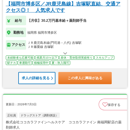
【福岡市博多区／JR鹿児島線】吉塚駅直結、交通ア
クセス◎！ 人気求人です
給与
【月収】30.2万円基本給＋薬剤師手当
勤務地
福岡県 福岡市博多区
ＪＲ鹿児島本線(門司港－八代) 吉塚駅
アクセス
ＪＲ篠栗線 吉塚駅
未経験者も応募可能
残業月10ｈ以下
産休・育休取得実績有り
スキルアップ
駅チカ
車通勤可
積極採用中
夏～秋入職可
求人の詳細を見る
この求人に興味がある
更新日：2026年7月3日
保存する
正社員
ドラッグストア（調剤併設）
株式会社ココカラファインヘルスケア ココカラファイン 南福岡駅店の薬
剤師求人