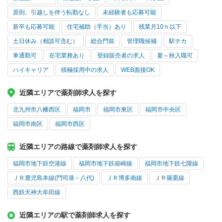
原則、引越しを伴う転勤なし
未経験者も応募可能
新卒も応募可能
住宅補助（手当）あり
残業月10ｈ以下
土日休み（相談可含む）
総合門前
管理職候補
駅チカ
車通勤可
在宅業務あり
登録販売者の求人
夏～秋入職可
ハイキャリア
積極採用中の求人
WEB面接OK
近隣エリアで薬剤師求人を探す
北九州市八幡西区
福岡市
福岡市東区
福岡市中央区
福岡市南区
福岡市西区
近隣エリアの路線で薬剤師求人を探す
福岡市地下鉄空港線
福岡市地下鉄箱崎線
福岡市地下鉄七隈線
ＪＲ鹿児島本線(門司港－八代)
ＪＲ博多南線
ＪＲ篠栗線
西鉄天神大牟田線
近隣エリアの駅で薬剤師求人を探す