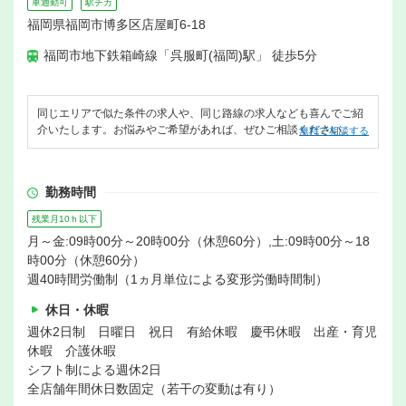
車通勤可
駅チカ
福岡県福岡市博多区店屋町6-18
福岡市地下鉄箱崎線「呉服町(福岡)駅」 徒歩5分
同じエリアで似た条件の求人や、同じ路線の求人なども喜んでご紹
介いたします。お悩みやご希望があれば、ぜひご相談ください。
無料で相談する
勤務時間
残業月10ｈ以下
月～金:09時00分～20時00分（休憩60分）,土:09時00分～18
時00分（休憩60分）
週40時間労働制（1ヵ月単位による変形労働時間制）
休日・休暇
週休2日制 日曜日 祝日 有給休暇 慶弔休暇 出産・育児
休暇 介護休暇
シフト制による週休2日
全店舗年間休日数固定（若干の変動は有り）