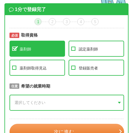
1分で登録完了
1
2
3
4
5
取得資格
必須
必須
薬剤師
認定薬剤師
薬剤師取得見込
登録販売者
取得予定年
希望の就業時期
必須
任意
年 3月
次に進む