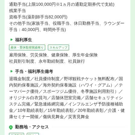
通勤手当(上限100,000円※1ヵ月の通勤定期券代で支給)
残業手当
資格手当(薬剤師手当82,000円)
その他手当(家族手当、役職手当、休日勤務手当、ラウンダー
手当：40,000円、時間外手当)
福利厚生
産休・育休取得実績有り
スキルアップ
雇用保険、労災保険、健康保険、厚生年金保険
社員割引制度、永年勤続制度、社員旅行
手当・福利厚生備考
退職金制度／社員優待制度／野球観戦チケット無料配布／国
内契約保養施設／海外契約保養施設（ハワイ・グアム）／テ
ーマパーク優待／スポーツジム優待、冬季施設利用割引）／
オリジナル白衣賃与／店舗休憩室完備／店舗セキュリティシ
ステム完備／緊急連絡網完備／インフルエンザ予防接種補助
金／10年勤続表彰／15年勤続表彰／20年勤続表彰／介護・健
康セミナー開催／傷病見舞金／災害見舞金
勤務地・アクセス