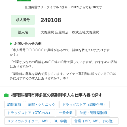
全国共通フリーダイヤル / 携帯・PHPSからでもOKです
249108
求人番号
法人名
大賀薬局 店屋町店 株式会社大賀薬局
お問い合わせの例
「求人番号〇〇〇〇〇〇に興味があるので、詳細を教えていただけます
か？」
「残業が少なめの店舗をJR〇〇線の沿線で探していますが、おすすめの店舗
はありますか？」
「薬剤師の募集を都内で探しています。マイナビ薬剤師に載っている〇〇以
外におすすめの求人はありますか？」等々
福岡県福岡市博多区の薬剤師求人を仕事内容で探す
調剤薬局
病院・クリニック
ドラッグストア（調剤併設）
ドラッグストア（OTCのみ）
一般企業
学術・管理薬剤師
メディカルライター、 MSL、 DI、学術
営業（MR、MS、その他）