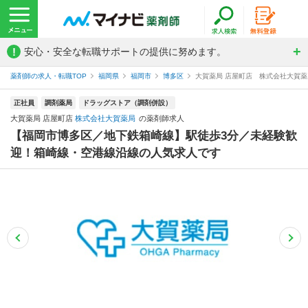
!
安心・安全な転職サポートの提供に努めます。
薬剤師の求人・転職TOP
福岡県
福岡市
博多区
大賀薬局 店屋町店 株式会社大賀
正社員
調剤薬局
ドラッグストア（調剤併設）
大賀薬局 店屋町店
株式会社大賀薬局
の薬剤師求人
【福岡市博多区／地下鉄箱崎線】駅徒歩3分／未経験歓
迎！箱崎線・空港線沿線の人気求人です