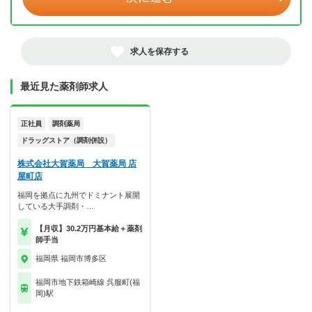
求人を保存する
最近見た薬剤師求人
正社員
調剤薬局
ドラッグストア（調剤併設）
株式会社大賀薬局 大賀薬局 店
屋町店
福岡を拠点に九州でドミナント展開
している大手調剤・…
【月収】30.2万円基本給＋薬剤
師手当
福岡県 福岡市博多区
福岡市地下鉄箱崎線 呉服町(福
岡)駅