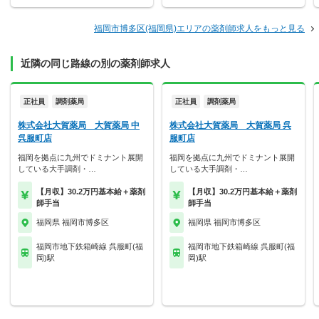
福岡市博多区(福岡県)エリアの薬剤師求人をもっと見る
近隣の同じ路線の別の薬剤師求人
正社員
調剤薬局
正社員
調剤薬局
株式会社大賀薬局 大賀薬局 中
株式会社大賀薬局 大賀薬局 呉
呉服町店
服町店
福岡を拠点に九州でドミナント展開
福岡を拠点に九州でドミナント展開
している大手調剤・…
している大手調剤・…
【月収】30.2万円基本給＋薬剤
【月収】30.2万円基本給＋薬剤
師手当
師手当
福岡県 福岡市博多区
福岡県 福岡市博多区
福岡市地下鉄箱崎線 呉服町(福
福岡市地下鉄箱崎線 呉服町(福
岡)駅
岡)駅