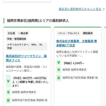
最近見た薬剤師求人をもっと見る
福岡市博多区(福岡県)エリアの薬剤師求人
正社員
一般企業
パート・アルバイト
調剤薬局
学術・管理薬剤師
株式会社大賀薬局 大賀薬局 博
メディカルライター、 MSL、 DI、
多駅南1丁目店
学術
福岡を拠点に九州でドミナント展開
している大手調剤・…
株式会社EPファーマライン 福
岡オフィス
【時給】2,100円～
薬剤師の資格・医薬品の知識・コミ
福岡県 福岡市博多区
ュニケーション能力…
福岡市地下鉄空港線 博多駅 他
【年収】385万円～500万円以
上（ご経験を考慮し決定いたし
ます）
福岡県 福岡市博多区
福岡市地下鉄空港線 博多駅 他