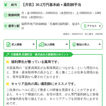
【月収】30.2万円基本給＋薬剤師手当
給与
月～金:09時00分～20時00分（休憩60分）,土:09時00分～18時
勤務時間
00分（休憩60分）
福岡市地下鉄箱崎線「呉服町(福岡)駅」 徒歩5
最寄り駅
アクセス
分
更新日：2026/07/14 求人番号：249108
求人情報
法人情報
類似の求人
大賀薬局 店屋町店 株式会社大賀薬局のポイント
福利厚生が整っている薬局です。
大賀薬局の「従業員満足がお客様満足につながる」という理念のも
と、育休・産休取得率の高さなど、長く働くことが出来る環境があ
り、長年従業員から愛されております。
キャリア志向の高い薬剤師にオススメです。
ご自身のレベルに応じて数多くの研修を受講することができます。
また、キャリア構築のため、在宅や漢方、がん専門薬剤師など多様
な研修内容を取り揃えており、キャリアアップを目指す方におすす
めです。