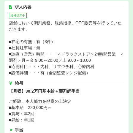
求人内容
積極採用中
店舗において調剤業務、服薬指導、OTC販売等を行っていた
だきます。
■在宅の有無：有（3件）
■社員駐車場：無
■診療（営業）時間・・・＜ドラックストア＞24時間営業 ＜
調剤＞月～金 9:00～20:00／土 9:00～18:00
■応需科目・・・内科、リマウチ科、心療内科
■設備詳細・・・有（全店監査レンジ配備）
給与
【月収】30.2万円基本給＋薬剤師手当
ご経験、本人能力を勘案の上決定
■基本給 220,000円～
■賞与：年2回
■昇給：年1回
手当