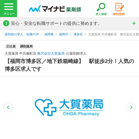
!
安心・安全な転職サポートの提供に努めます。
薬剤師の求人・転職TOP
福岡県
福岡市
博多区
大賀薬局 中呉服町店 株式会社大
正社員
調剤薬局
大賀薬局 中呉服町店
株式会社大賀薬局
の薬剤師求人
【福岡市博多区／地下鉄箱崎線】 駅徒歩2分！人気の
博多区求人です