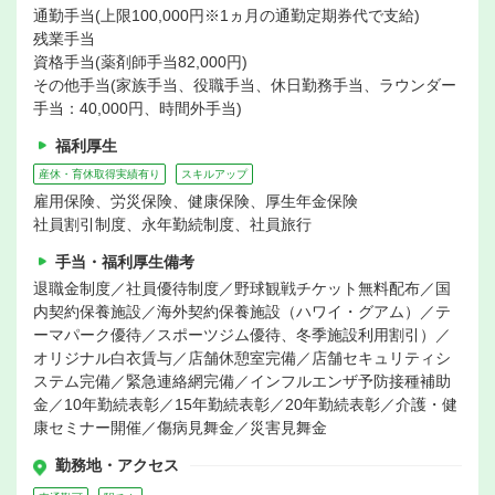
通勤手当(上限100,000円※1ヵ月の通勤定期券代で支給)
残業手当
資格手当(薬剤師手当82,000円)
その他手当(家族手当、役職手当、休日勤務手当、ラウンダー
手当：40,000円、時間外手当)
福利厚生
産休・育休取得実績有り
スキルアップ
雇用保険、労災保険、健康保険、厚生年金保険
社員割引制度、永年勤続制度、社員旅行
手当・福利厚生備考
退職金制度／社員優待制度／野球観戦チケット無料配布／国
内契約保養施設／海外契約保養施設（ハワイ・グアム）／テ
ーマパーク優待／スポーツジム優待、冬季施設利用割引）／
オリジナル白衣賃与／店舗休憩室完備／店舗セキュリティシ
ステム完備／緊急連絡網完備／インフルエンザ予防接種補助
金／10年勤続表彰／15年勤続表彰／20年勤続表彰／介護・健
康セミナー開催／傷病見舞金／災害見舞金
勤務地・アクセス