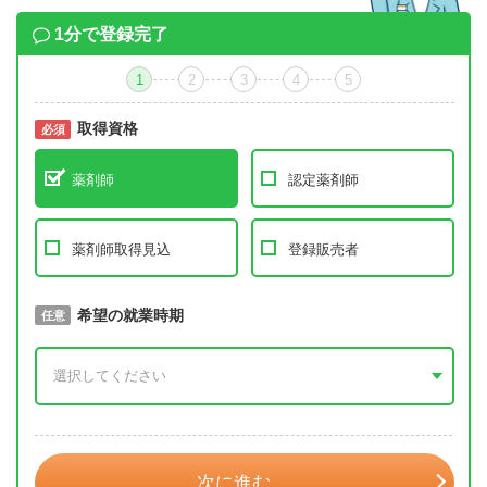
1分で登録完了
1
2
3
4
5
取得資格
必須
必須
薬剤師
認定薬剤師
薬剤師取得見込
登録販売者
取得予定年
希望の就業時期
必須
任意
年 3月
次に進む