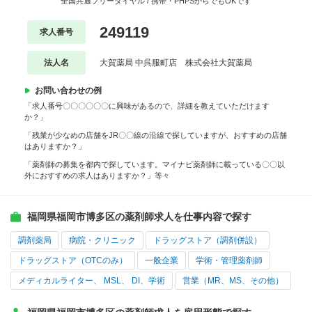
全国共通フリーダイヤル / 携帯・PHPSからでもOKです
249119
求人番号
法人名
大賀薬局 中呉服町店 株式会社大賀薬局
お問い合わせの例
「求人番号〇〇〇〇〇〇に興味があるので、詳細を教えていただけます
か？」
「残業が少なめの店舗をJR〇〇線の沿線で探していますが、おすすめの店舗
はありますか？」
「薬剤師の募集を都内で探しています。マイナビ薬剤師に載っている〇〇以
外におすすめの求人はありますか？」等々
福岡県福岡市博多区の薬剤師求人を仕事内容で探す
調剤薬局
病院・クリニック
ドラッグストア（調剤併設）
ドラッグストア（OTCのみ）
一般企業
学術・管理薬剤師
メディカルライター、 MSL、 DI、学術
営業（MR、MS、その他）