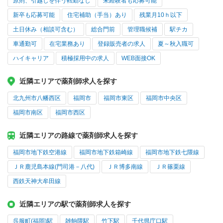
原則、引越しを伴う転勤なし
未経験者も応募可能
新卒も応募可能
住宅補助（手当）あり
残業月10ｈ以下
土日休み（相談可含む）
総合門前
管理職候補
駅チカ
車通勤可
在宅業務あり
登録販売者の求人
夏～秋入職可
ハイキャリア
積極採用中の求人
WEB面接OK
近隣エリアで薬剤師求人を探す
北九州市八幡西区
福岡市
福岡市東区
福岡市中央区
福岡市南区
福岡市西区
近隣エリアの路線で薬剤師求人を探す
福岡市地下鉄空港線
福岡市地下鉄箱崎線
福岡市地下鉄七隈線
ＪＲ鹿児島本線(門司港－八代)
ＪＲ博多南線
ＪＲ篠栗線
西鉄天神大牟田線
近隣エリアの駅で薬剤師求人を探す
呉服町(福岡)駅
雑餉隈駅
竹下駅
千代県庁口駅