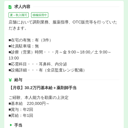
求人内容
夏～秋入職可
積極採用中
店舗において調剤業務、服薬指導、OTC販売等を行っていた
だきます。
■在宅の有無：有（3件）
■社員駐車場：無
■診療（営業）時間・・・月～金 9:00～18:00／土 9:00～
13:00
■応需科目・・・耳鼻科、内分泌
■設備詳細・・・有（全店監査レンジ配備）
給与
【月収】30.2万円基本給＋薬剤師手当
ご経験、本人能力を勘案の上決定
■基本給 220,000円～
■賞与：年2回
■昇給：年1回
手当