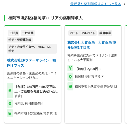
最近見た薬剤師求人をもっと見る
福岡市博多区(福岡県)エリアの薬剤師求人
正社員
一般企業
パート・アルバイト
調剤薬局
学術・管理薬剤師
株式会社大賀薬局 大賀薬局 博
メディカルライター、 MSL、 DI、
多駅南1丁目店
学術
福岡を拠点に九州でドミナント展開
している大手調剤・…
株式会社EPファーマライン 福
岡オフィス
【時給】2,100円～
薬剤師の資格・医薬品の知識・コミ
福岡県 福岡市博多区
ュニケーション能力…
福岡市地下鉄空港線 博多駅 他
【年収】385万円～500万円以
上（ご経験を考慮し決定いたし
ます）
福岡県 福岡市博多区
福岡市地下鉄空港線 博多駅 他