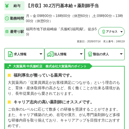
【月収】30.2万円基本給＋薬剤師手当
給与
月～金:09時00分～18時00分（休憩60分）,土:09時00分～13時
勤務時間
00分（休憩0分）
福岡市地下鉄箱崎線「呉服町(福岡)駅」 徒歩5
最寄り駅
アクセス
分
更新日：2026/07/14 求人番号：249119
求人情報
法人情報
類似の求人
大賀薬局 中呉服町店 株式会社大賀薬局のポイント
福利厚生が整っている薬局です。
大賀薬局の「従業員満足がお客様満足につながる」という理念のも
と、育休・産休取得率の高さなど、長く働くことが出来る環境があ
り、長年従業員から愛されております。
キャリア志向の高い薬剤師にオススメです。
ご自身のレベルに応じて数多くの研修を受講することができます。
また、キャリア構築のため、在宅や漢方、がん専門薬剤師など多様
な研修内容を取り揃えており、キャリアアップを目指す方におすす
めです。