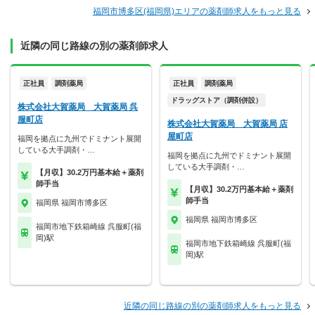
福岡市博多区(福岡県)エリアの薬剤師求人をもっと見る
近隣の同じ路線の別の薬剤師求人
正社員
調剤薬局
正社員
調剤薬局
ドラッグストア（調剤併設）
株式会社大賀薬局 大賀薬局 呉
服町店
株式会社大賀薬局 大賀薬局 店
屋町店
福岡を拠点に九州でドミナント展開
している大手調剤・…
福岡を拠点に九州でドミナント展開
している大手調剤・…
【月収】30.2万円基本給＋薬剤
師手当
【月収】30.2万円基本給＋薬剤
師手当
福岡県 福岡市博多区
福岡県 福岡市博多区
福岡市地下鉄箱崎線 呉服町(福
岡)駅
福岡市地下鉄箱崎線 呉服町(福
岡)駅
近隣の同じ路線の別の薬剤師求人をもっと見る