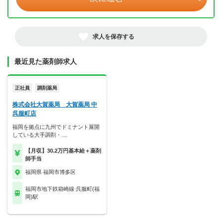
求人を保存する
最近見た薬剤師求人
正社員
調剤薬局
株式会社大賀薬局 大賀薬局 中
呉服町店
福岡を拠点に九州でドミナント展開
している大手調剤・…
【月収】30.2万円基本給＋薬剤
師手当
福岡県 福岡市博多区
福岡市地下鉄箱崎線 呉服町(福
岡)駅