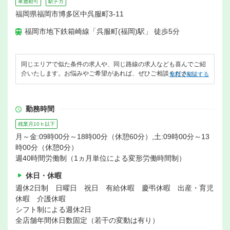
車通勤可
駅チカ
福岡県福岡市博多区中呉服町3-11
福岡市地下鉄箱崎線「呉服町(福岡)駅」 徒歩5分
同じエリアで似た条件の求人や、同じ路線の求人なども喜んでご紹
介いたします。お悩みやご希望があれば、ぜひご相談ください。
無料で相談する
勤務時間
残業月10ｈ以下
月～金:09時00分～18時00分（休憩60分）,土:09時00分～13
時00分（休憩0分）
週40時間労働制（1ヵ月単位による変形労働時間制）
休日・休暇
週休2日制 日曜日 祝日 有給休暇 慶弔休暇 出産・育児
休暇 介護休暇
シフト制による週休2日
全店舗年間休日数固定（若干の変動は有り）