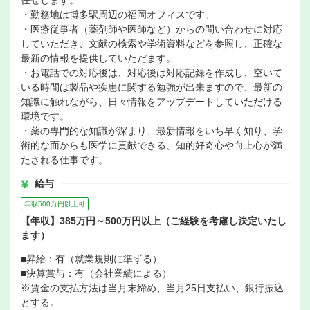
任せします。
・勤務地は博多駅周辺の福岡オフィスです。
・医療従事者（薬剤師や医師など）からの問い合わせに対応
していただき、文献の検索や学術資料などを参照し、正確な
最新の情報を提供していただます。
・お電話での対応後は、対応後は対応記録を作成し、空いて
いる時間は製品や疾患に関する勉強が出来ますので、最新の
知識に触れながら、日々情報をアップデートしていただける
環境です。
・薬の専門的な知識が深まり、最新情報をいち早く知り、学
術的な面からも医学に貢献できる、知的好奇心や向上心が満
たされる仕事です。
給与
年収500万円以上可
【年収】385万円～500万円以上（ご経験を考慮し決定いたし
ます）
■昇給：有（就業規則に準ずる）
■決算賞与：有（会社業績による）
※賃金の支払方法は当月末締め、当月25日支払い、銀行振込
とする。