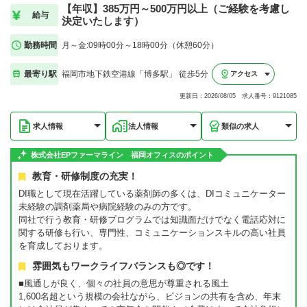
【年収】385万円～500万円以上（ご経験を考慮し
給与
決定いたします）
勤務時間
月～金:09時00分～18時00分（休憩60分）
最寄り駅
福岡市地下鉄空港線「博多駅」 徒歩5分
アクセス
更新日：2026/08/05 求人番号：9121085
求人情報
法人情報
類似の求人
株式会社EPファーマライン 福岡オフィスのポイント
教育・研修制度の充実！
DI職として現在活躍している薬剤師の多くは、DIコミュニケーター
未経験の調剤薬局や病院経験のみの方です。
同社で行う教育・研修プログラムでは知識面だけでなく電話応対に
関する研修も行い、専門性、コミュニケーションスキルの高い社員
を育成しております。
雰囲気もワークライフバランスも◎です！
■風通しが良く、個々の社員の意思が尊重される風土
1,600名超という規模の会社ながら、ビジョンの共有を含め、年末