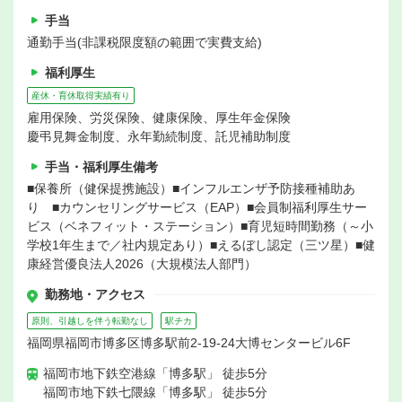
手当
通勤手当(非課税限度額の範囲で実費支給)
福利厚生
産休・育休取得実績有り
雇用保険、労災保険、健康保険、厚生年金保険
慶弔見舞金制度、永年勤続制度、託児補助制度
手当・福利厚生備考
■保養所（健保提携施設）■インフルエンザ予防接種補助あ
り ■カウンセリングサービス（EAP）■会員制福利厚生サー
ビス（ベネフィット・ステーション）■育児短時間勤務（～小
学校1年生まで／社内規定あり）■えるぼし認定（三ツ星）■健
康経営優良法人2026（大規模法人部門）
勤務地・アクセス
原則、引越しを伴う転勤なし
駅チカ
福岡県福岡市博多区博多駅前2-19-24大博センタービル6F
福岡市地下鉄空港線「博多駅」 徒歩5分
福岡市地下鉄七隈線「博多駅」 徒歩5分