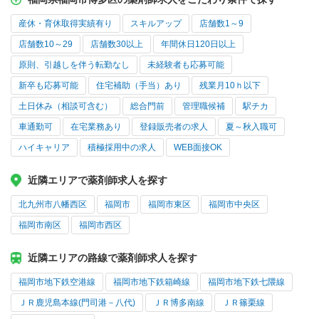
産休・育休取得実績有り
スキルアップ
店舗数1～9
店舗数10～29
店舗数30以上
年間休日120日以上
原則、引越しを伴う転勤なし
未経験者も応募可能
新卒も応募可能
住宅補助（手当）あり
残業月10ｈ以下
土日休み（相談可含む）
総合門前
管理職候補
駅チカ
車通勤可
在宅業務あり
登録販売者の求人
夏～秋入職可
ハイキャリア
積極採用中の求人
WEB面接OK
近隣エリアで薬剤師求人を探す
北九州市八幡西区
福岡市
福岡市東区
福岡市中央区
福岡市南区
福岡市西区
近隣エリアの路線で薬剤師求人を探す
福岡市地下鉄空港線
福岡市地下鉄箱崎線
福岡市地下鉄七隈線
ＪＲ鹿児島本線(門司港－八代)
ＪＲ博多南線
ＪＲ篠栗線