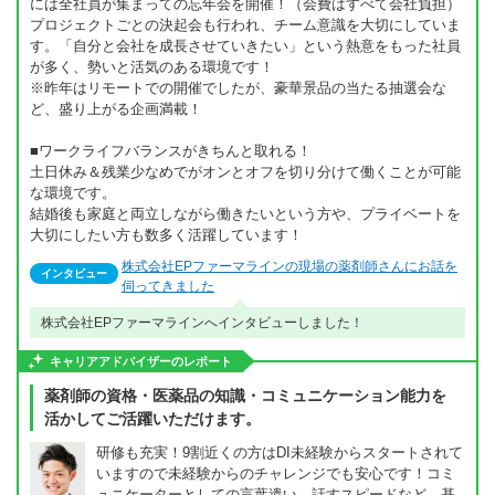
には全社員が集まっての忘年会を開催！（会費はすべて会社負担）
プロジェクトごとの決起会も行われ、チーム意識を大切にしていま
す。「自分と会社を成長させていきたい」という熱意をもった社員
が多く、勢いと活気のある環境です！
※昨年はリモートでの開催でしたが、豪華景品の当たる抽選会な
ど、盛り上がる企画満載！
■ワークライフバランスがきちんと取れる！
土日休み＆残業少なめでがオンとオフを切り分けて働くことが可能
な環境です。
結婚後も家庭と両立しながら働きたいという方や、プライベートを
大切にしたい方も数多く活躍しています！
株式会社EPファーマラインの現場の薬剤師さんにお話を
インタビュー
伺ってきました
株式会社EPファーマラインへインタビューしました！
キャリアアドバイザーのレポート
薬剤師の資格・医薬品の知識・コミュニケーション能力を
活かしてご活躍いただけます。
研修も充実！9割近くの方はDI未経験からスタートされて
いますので未経験からのチャレンジでも安心です！コミ
ュニケーターとしての言葉遣い、話すスピードなど、基