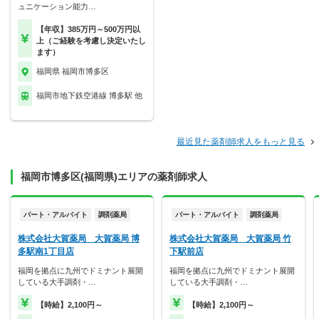
ュニケーション能力…
【年収】385万円～500万円以
上（ご経験を考慮し決定いたし
ます）
福岡県 福岡市博多区
福岡市地下鉄空港線 博多駅 他
最近見た薬剤師求人をもっと見る
福岡市博多区(福岡県)エリアの薬剤師求人
パート・アルバイト
調剤薬局
パート・アルバイト
調剤薬局
株式会社大賀薬局 大賀薬局 博
株式会社大賀薬局 大賀薬局 竹
多駅南1丁目店
下駅前店
福岡を拠点に九州でドミナント展開
福岡を拠点に九州でドミナント展開
している大手調剤・…
している大手調剤・…
【時給】2,100円～
【時給】2,100円～