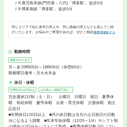
ＪＲ鹿児島本線(門司港－八代)「博多駅」 徒歩5分
ＪＲ博多南線「博多駅」 徒歩5分
同じエリアで似た条件の求人や、同じ路線の求人なども喜んでご紹
介いたします。お悩みやご希望があれば、ぜひご相談ください。
無料で相談する
勤務時間
残業月10ｈ以下
月～金:09時00分～18時00分（休憩60分）
勤務曜日備考：月火水木金
休日・休暇
年間休日120日以上
土日休み（相談可含む）
完全週休2日制（土・日） 土曜日 日曜日 祝日 夏季休
暇 有給休暇 慶弔休暇 出産・育児休暇 介護休暇 創立
記念日
■年間休日120日以上 ■月の休日数は当月の土日祝日の日数
分になるよう調整 ■年末年始休暇（12/29～1/4）※シフト制
の場合は7日分をシフトにて取得 ■夏季休暇日数:3日（フレ