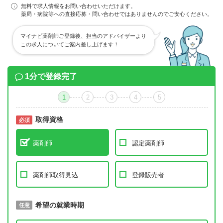
無料で求人情報をお問い合わせいただけます。
薬局・病院等への直接応募・問い合わせではありませんのでご安心ください。
マイナビ薬剤師ご登録後、担当のアドバイザーより
この求人についてご案内差し上げます！
1分で登録完了
1
2
3
4
5
取得資格
必須
必須
薬剤師
認定薬剤師
薬剤師取得見込
登録販売者
取得予定年
希望の就業時期
必須
任意