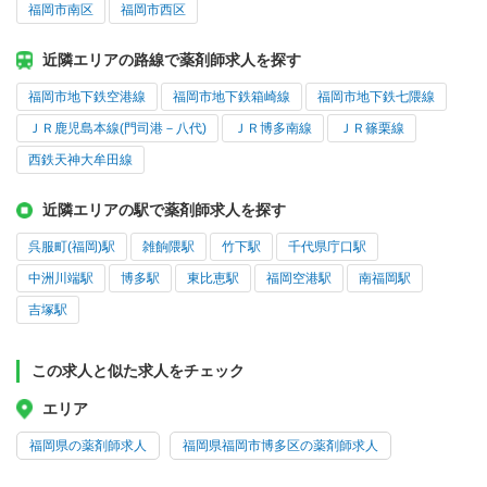
福岡市南区
福岡市西区
近隣エリアの路線で薬剤師求人を探す
福岡市地下鉄空港線
福岡市地下鉄箱崎線
福岡市地下鉄七隈線
ＪＲ鹿児島本線(門司港－八代)
ＪＲ博多南線
ＪＲ篠栗線
西鉄天神大牟田線
近隣エリアの駅で薬剤師求人を探す
呉服町(福岡)駅
雑餉隈駅
竹下駅
千代県庁口駅
中洲川端駅
博多駅
東比恵駅
福岡空港駅
南福岡駅
吉塚駅
この求人と似た求人をチェック
エリア
福岡県の薬剤師求人
福岡県福岡市博多区の薬剤師求人