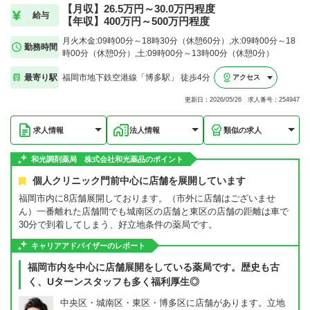
【月収】26.5万円～30.0万円程度
給与
【年収】400万円～500万円程度
月火木金:09時00分～18時30分（休憩60分）,水:09時00分～18
勤務時間
時00分（休憩0分）,土:09時00分～13時00分（休憩0分）
最寄り駅
福岡市地下鉄空港線「博多駅」 徒歩4分
アクセス
更新日：2026/05/26 求人番号：254947
求人情報
法人情報
類似の求人
和光調剤薬局 株式会社和光薬品のポイント
個人クリニック門前中心に店舗を展開しています
福岡市内に8店舗展開しております。（市外に店舗はございませ
ん）一番離れた店舗間でも城南区の店舗と東区の店舗の距離は車で
30分で到着してしまう、好立地条件の薬局です。
キャリアアドバイザーのレポート
福岡市内を中心に店舗展開をしている薬局です。歴史も古
く、Uターンスタッフも多く福利厚生◎
中央区・城南区・東区・博多区に店舗があります。立地