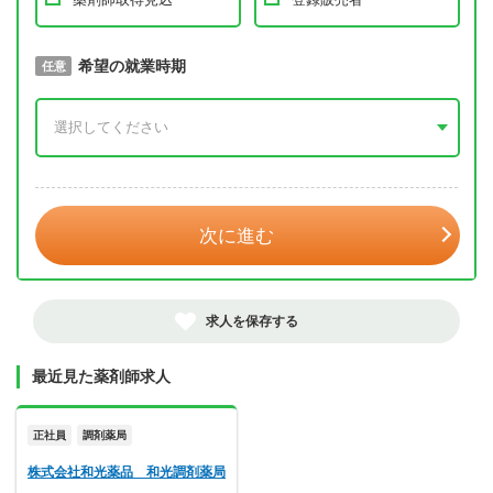
取得予定年
希望の就業時期
必須
任意
年 3月
次に進む
求人を保存する
最近見た薬剤師求人
正社員
調剤薬局
株式会社和光薬品 和光調剤薬局