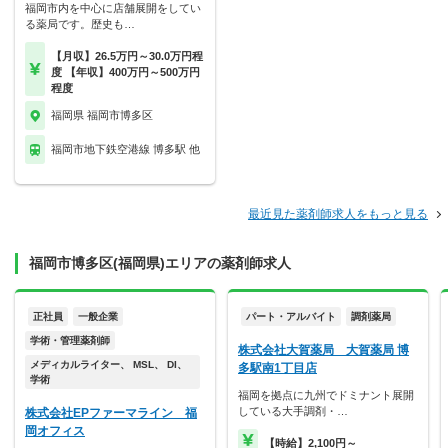
福岡市内を中心に店舗展開をしてい
る薬局です。歴史も…
【月収】26.5万円～30.0万円程
度 【年収】400万円～500万円
程度
福岡県 福岡市博多区
福岡市地下鉄空港線 博多駅 他
最近見た薬剤師求人をもっと見る
福岡市博多区(福岡県)エリアの薬剤師求人
正社員
一般企業
パート・アルバイト
調剤薬局
学術・管理薬剤師
株式会社大賀薬局 大賀薬局 博
メディカルライター、 MSL、 DI、
多駅南1丁目店
学術
福岡を拠点に九州でドミナント展開
している大手調剤・…
株式会社EPファーマライン 福
岡オフィス
【時給】2,100円～