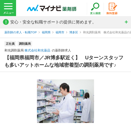
!
安心・安全な転職サポートの提供に努めます。
薬剤師の求人・転職TOP
福岡県
福岡市
博多区
和光調剤薬局 株式会社和光薬品の
正社員
調剤薬局
和光調剤薬局
株式会社和光薬品
の薬剤師求人
【福岡県福岡市／JR博多駅近く】 Uターンスタッフ
も多いアットホームな地域密着型の調剤薬局です♪