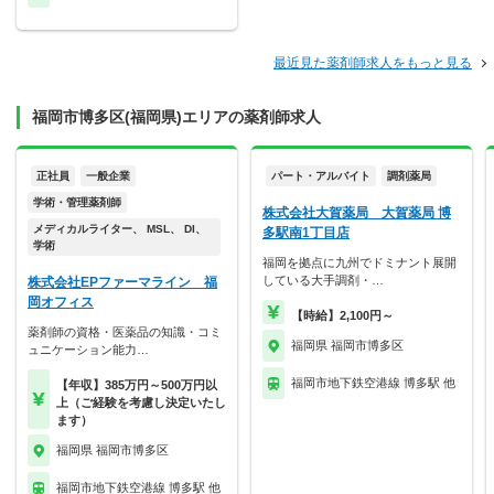
最近見た薬剤師求人をもっと見る
福岡市博多区(福岡県)エリアの薬剤師求人
正社員
一般企業
パート・アルバイト
調剤薬局
学術・管理薬剤師
株式会社大賀薬局 大賀薬局 博
メディカルライター、 MSL、 DI、
多駅南1丁目店
学術
福岡を拠点に九州でドミナント展開
している大手調剤・…
株式会社EPファーマライン 福
岡オフィス
【時給】2,100円～
薬剤師の資格・医薬品の知識・コミ
福岡県 福岡市博多区
ュニケーション能力…
福岡市地下鉄空港線 博多駅 他
【年収】385万円～500万円以
上（ご経験を考慮し決定いたし
ます）
福岡県 福岡市博多区
福岡市地下鉄空港線 博多駅 他