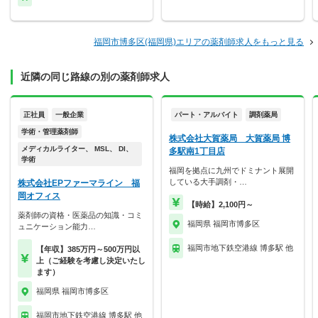
福岡市博多区(福岡県)エリアの薬剤師求人をもっと見る
近隣の同じ路線の別の薬剤師求人
正社員
一般企業
パート・アルバイト
調剤薬局
学術・管理薬剤師
株式会社大賀薬局 大賀薬局 博
メディカルライター、 MSL、 DI、
多駅南1丁目店
学術
福岡を拠点に九州でドミナント展開
している大手調剤・…
株式会社EPファーマライン 福
岡オフィス
【時給】2,100円～
薬剤師の資格・医薬品の知識・コミ
福岡県 福岡市博多区
ュニケーション能力…
福岡市地下鉄空港線 博多駅 他
【年収】385万円～500万円以
上（ご経験を考慮し決定いたし
ます）
福岡県 福岡市博多区
福岡市地下鉄空港線 博多駅 他