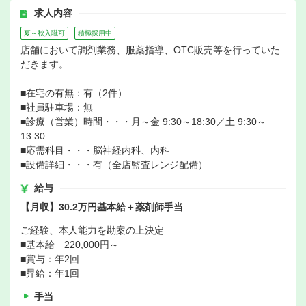
求人内容
夏～秋入職可
積極採用中
店舗において調剤業務、服薬指導、OTC販売等を行っていた
だきます。
■在宅の有無：有（2件）
■社員駐車場：無
■診療（営業）時間・・・月～金 9:30～18:30／土 9:30～
13:30
■応需科目・・・脳神経内科、内科
■設備詳細・・・有（全店監査レンジ配備）
給与
【月収】30.2万円基本給＋薬剤師手当
ご経験、本人能力を勘案の上決定
■基本給 220,000円～
■賞与：年2回
■昇給：年1回
手当