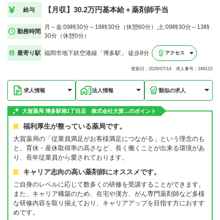
【月収】30.2万円基本給＋薬剤師手当
給与
月～金:09時30分～18時30分（休憩60分）,土:09時30分～13時
勤務時間
30分（休憩0分）
最寄り駅
福岡市地下鉄空港線「博多駅」 徒歩8分
アクセス
更新日：2026/07/14 求人番号：249110
求人情報
法人情報
類似の求人
大賀薬局 博多駅南1丁目店 株式会社大賀…のポイント
福利厚生が整っている薬局です。
大賀薬局の「従業員満足がお客様満足につながる」という理念のも
と、育休・産休取得率の高さなど、長く働くことが出来る環境があ
り、長年従業員から愛されております。
キャリア志向の高い薬剤師にオススメです。
ご自身のレベルに応じて数多くの研修を受講することができます。
また、キャリア構築のため、在宅や漢方、がん専門薬剤師など多様
な研修内容を取り揃えており、キャリアアップを目指す方におすす
めです。