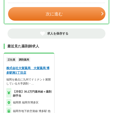
次に進む
求人を保存する
最近見た薬剤師求人
正社員
調剤薬局
株式会社大賀薬局 大賀薬局 博
多駅南1丁目店
福岡を拠点に九州でドミナント展開
している大手調剤・…
【月収】30.2万円基本給＋薬剤
師手当
福岡県 福岡市博多区
福岡市地下鉄空港線 博多駅 他