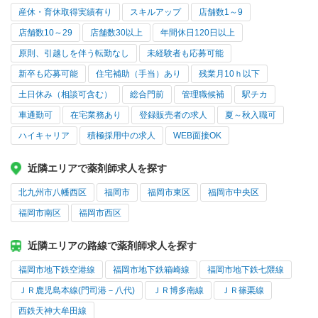
産休・育休取得実績有り
スキルアップ
店舗数1～9
店舗数10～29
店舗数30以上
年間休日120日以上
原則、引越しを伴う転勤なし
未経験者も応募可能
新卒も応募可能
住宅補助（手当）あり
残業月10ｈ以下
土日休み（相談可含む）
総合門前
管理職候補
駅チカ
車通勤可
在宅業務あり
登録販売者の求人
夏～秋入職可
ハイキャリア
積極採用中の求人
WEB面接OK
近隣エリアで薬剤師求人を探す
北九州市八幡西区
福岡市
福岡市東区
福岡市中央区
福岡市南区
福岡市西区
近隣エリアの路線で薬剤師求人を探す
福岡市地下鉄空港線
福岡市地下鉄箱崎線
福岡市地下鉄七隈線
ＪＲ鹿児島本線(門司港－八代)
ＪＲ博多南線
ＪＲ篠栗線
西鉄天神大牟田線