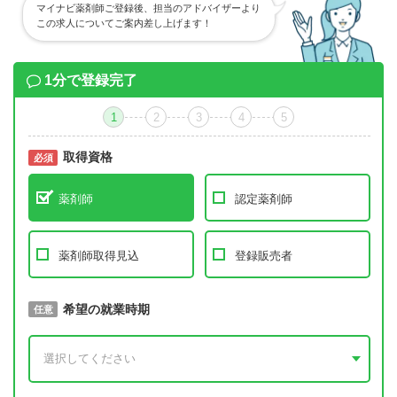
マイナビ薬剤師ご登録後、担当のアドバイザーより
この求人についてご案内差し上げます！
1分で登録完了
1
2
3
4
5
取得資格
必須
必須
薬剤師
認定薬剤師
薬剤師取得見込
登録販売者
取得予定年
希望の就業時期
必須
任意
年 3月