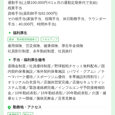
通勤手当(上限100,000円※1ヵ月の通勤定期券代で支給)
残業手当
資格手当(薬剤師手当82,000円)
その他手当(家族手当、役職手当、休日勤務手当、ラウンダー
手当：40,000円、時間外手当)
福利厚生
産休・育休取得実績有り
スキルアップ
雇用保険、労災保険、健康保険、厚生年金保険
社員割引制度、永年勤続制度、社員旅行
手当・福利厚生備考
退職金制度／社員優待制度／野球観戦チケット無料配布／国
内契約保養施設／海外契約保養施設（ハワイ・グアム）／テ
ーマパーク優待／スポーツジム優待、冬季施設利用割引）／
オリジナル白衣賃与／店舗休憩室完備／店舗セキュリティシ
ステム完備／緊急連絡網完備／インフルエンザ予防接種補助
金／10年勤続表彰／15年勤続表彰／20年勤続表彰／介護・健
康セミナー開催／傷病見舞金／災害見舞金
勤務地・アクセス
車通勤可
駅チカ