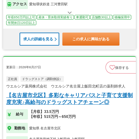
アクセス
愛知環状鉄道 三河豊田駅
年収650万円以上可
産休・育休取得実績有り
車通勤可
店舗数30以上
積極採用中
年間休日120日以上
求人の詳細を見る
この求人に興味がある
更新日：2026年6月27日
保存する
正社員
ドラッグストア（調剤併設）
ウエルシア薬局株式会社 ウエルシア名古屋上飯田北町店の薬剤師求人
【名古屋市北区】多彩なキャリアパスと子育て支援制
度充実♪高給与のドラッグストアチェーン◎
【月収】33.5万円
給与
【年収】515万円～650万円
勤務地
愛知県 名古屋市北区