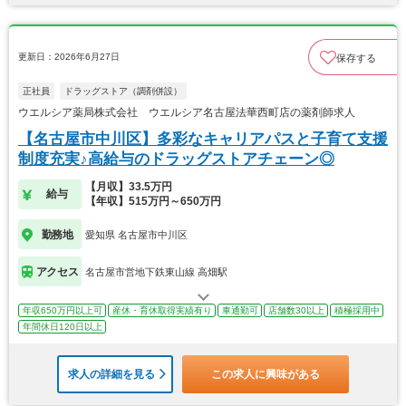
更新日：2026年6月27日
保存する
正社員
ドラッグストア（調剤併設）
ウエルシア薬局株式会社 ウエルシア名古屋法華西町店の薬剤師求人
【名古屋市中川区】多彩なキャリアパスと子育て支援
制度充実♪高給与のドラッグストアチェーン◎
【月収】33.5万円
給与
【年収】515万円～650万円
勤務地
愛知県 名古屋市中川区
アクセス
名古屋市営地下鉄東山線 高畑駅
年収650万円以上可
産休・育休取得実績有り
車通勤可
店舗数30以上
積極採用中
年間休日120日以上
求人の詳細を見る
この求人に興味がある