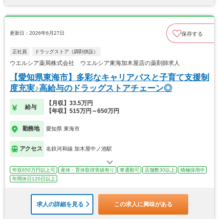
更新日：2026年6月27日
保存する
正社員
ドラッグストア（調剤併設）
ウエルシア薬局株式会社 ウエルシア東海加木屋店の薬剤師求人
【愛知県東海市】多彩なキャリアパスと子育て支援制
度充実♪高給与のドラッグストアチェーン◎
【月収】33.5万円
給与
【年収】515万円～650万円
勤務地
愛知県 東海市
アクセス
名鉄河和線 加木屋中ノ池駅
年収650万円以上可
産休・育休取得実績有り
車通勤可
店舗数30以上
積極採用中
年間休日120日以上
求人の詳細を見る
この求人に興味がある