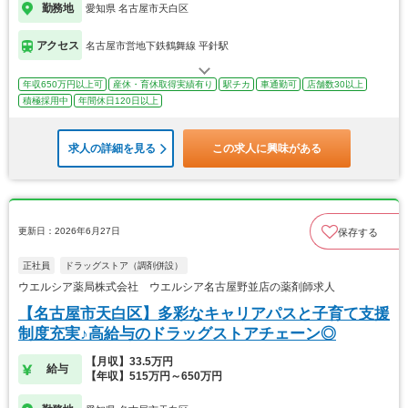
勤務地
愛知県 名古屋市天白区
アクセス
名古屋市営地下鉄鶴舞線 平針駅
年収650万円以上可
産休・育休取得実績有り
駅チカ
車通勤可
店舗数30以上
積極採用中
年間休日120日以上
求人の詳細を見る
この求人に興味がある
更新日：2026年6月27日
保存する
正社員
ドラッグストア（調剤併設）
ウエルシア薬局株式会社 ウエルシア名古屋野並店の薬剤師求人
【名古屋市天白区】多彩なキャリアパスと子育て支援
制度充実♪高給与のドラッグストアチェーン◎
【月収】33.5万円
給与
【年収】515万円～650万円