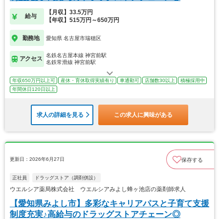
【月収】33.5万円
給与
【年収】515万円～650万円
勤務地
愛知県 名古屋市瑞穂区
名鉄名古屋本線 神宮前駅
アクセス
名鉄常滑線 神宮前駅
年収650万円以上可
産休・育休取得実績有り
車通勤可
店舗数30以上
積極採用中
年間休日120日以上
求人の詳細を見る
この求人に興味がある
更新日：2026年6月27日
保存する
正社員
ドラッグストア（調剤併設）
ウエルシア薬局株式会社 ウエルシアみよし蜂ヶ池店の薬剤師求人
【愛知県みよし市】多彩なキャリアパスと子育て支援
制度充実♪高給与のドラッグストアチェーン◎