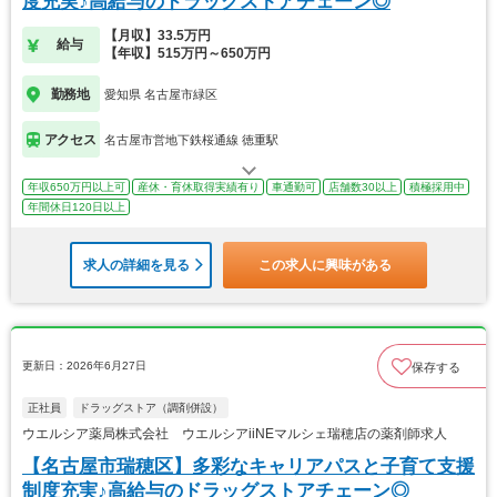
度充実♪高給与のドラッグストアチェーン◎
【月収】33.5万円
給与
【年収】515万円～650万円
勤務地
愛知県 名古屋市緑区
アクセス
名古屋市営地下鉄桜通線 徳重駅
年収650万円以上可
産休・育休取得実績有り
車通勤可
店舗数30以上
積極採用中
年間休日120日以上
求人の詳細を見る
この求人に興味がある
更新日：2026年6月27日
保存する
正社員
ドラッグストア（調剤併設）
ウエルシア薬局株式会社 ウエルシアiiNEマルシェ瑞穂店の薬剤師求人
【名古屋市瑞穂区】多彩なキャリアパスと子育て支援
制度充実♪高給与のドラッグストアチェーン◎