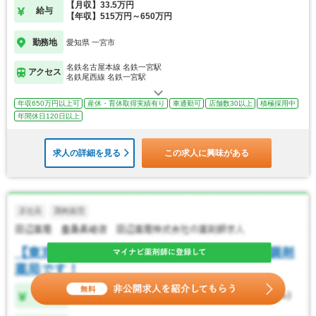
【月収】33.5万円
給与
【年収】515万円～650万円
勤務地
愛知県 一宮市
名鉄名古屋本線 名鉄一宮駅
アクセス
名鉄尾西線 名鉄一宮駅
年収650万円以上可
産休・育休取得実績有り
車通勤可
店舗数30以上
積極採用中
年間休日120日以上
求人の詳細を見る
この求人に興味がある