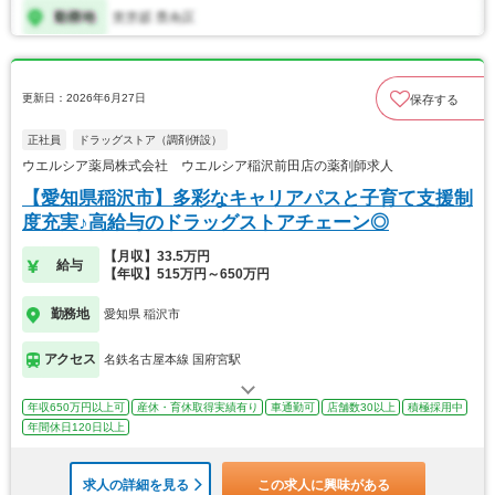
更新日：2026年6月27日
保存する
正社員
ドラッグストア（調剤併設）
ウエルシア薬局株式会社 ウエルシア稲沢前田店の薬剤師求人
【愛知県稲沢市】多彩なキャリアパスと子育て支援制
度充実♪高給与のドラッグストアチェーン◎
【月収】33.5万円
給与
【年収】515万円～650万円
勤務地
愛知県 稲沢市
アクセス
名鉄名古屋本線 国府宮駅
年収650万円以上可
産休・育休取得実績有り
車通勤可
店舗数30以上
積極採用中
年間休日120日以上
求人の詳細を見る
この求人に興味がある