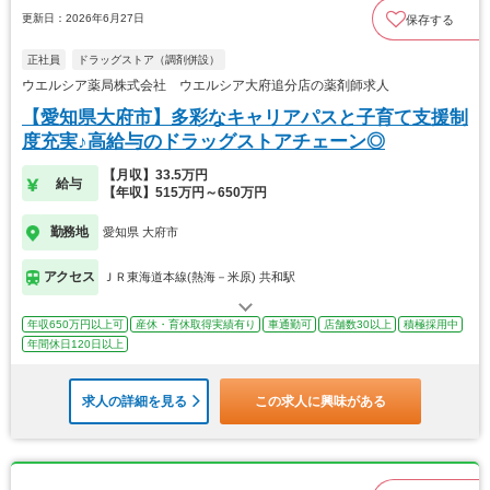
更新日：2026年6月27日
保存する
正社員
ドラッグストア（調剤併設）
ウエルシア薬局株式会社 ウエルシア大府追分店の薬剤師求人
【愛知県大府市】多彩なキャリアパスと子育て支援制
度充実♪高給与のドラッグストアチェーン◎
【月収】33.5万円
給与
【年収】515万円～650万円
勤務地
愛知県 大府市
アクセス
ＪＲ東海道本線(熱海－米原) 共和駅
年収650万円以上可
産休・育休取得実績有り
車通勤可
店舗数30以上
積極採用中
年間休日120日以上
求人の詳細を見る
この求人に興味がある