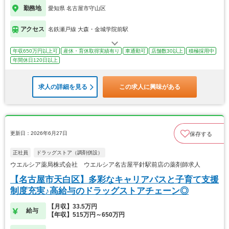
勤務地
愛知県 名古屋市守山区
アクセス
名鉄瀬戸線 大森・金城学院前駅
年収650万円以上可
産休・育休取得実績有り
車通勤可
店舗数30以上
積極採用中
年間休日120日以上
求人の詳細を見る
この求人に興味がある
更新日：2026年6月27日
保存する
正社員
ドラッグストア（調剤併設）
ウエルシア薬局株式会社 ウエルシア名古屋平針駅前店の薬剤師求人
【名古屋市天白区】多彩なキャリアパスと子育て支援
制度充実♪高給与のドラッグストアチェーン◎
【月収】33.5万円
給与
【年収】515万円～650万円