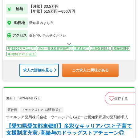
【月収】33.5万円
給与
【年収】515万円～650万円
勤務地
愛知県 みよし市
アクセス
※お問い合わせください
年収650万円以上可
産休・育休取得実績有り
車通勤可
店舗数30以上
積極採用中
年間休日120日以上
求人の詳細を見る
この求人に興味がある
更新日：2026年6月27日
保存する
正社員
ドラッグストア（調剤併設）
ウエルシア薬局株式会社 ウエルシアららぽーと愛知東郷店の薬剤師求人
【愛知県愛知郡東郷町】多彩なキャリアパスと子育て
支援制度充実♪高給与のドラッグストアチェーン◎