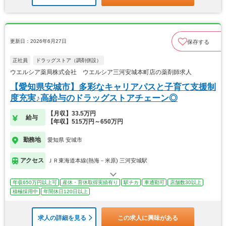
更新日：2026年6月27日
保存する
正社員
ドラッグストア（調剤併設）
ウエルシア薬局株式会社 ウエルシア三河安城本町店の薬剤師求人
【愛知県安城市】多彩なキャリアパスと子育て支援制
度充実♪高給与のドラッグストアチェーン◎
【月収】33.5万円
給与
【年収】515万円～650万円
勤務地
愛知県 安城市
アクセス
ＪＲ東海道本線(熱海－米原) 三河安城駅
年収650万円以上可
産休・育休取得実績有り
駅チカ
車通勤可
店舗数30以上
積極採用中
年間休日120日以上
求人の詳細を見る
この求人に興味がある