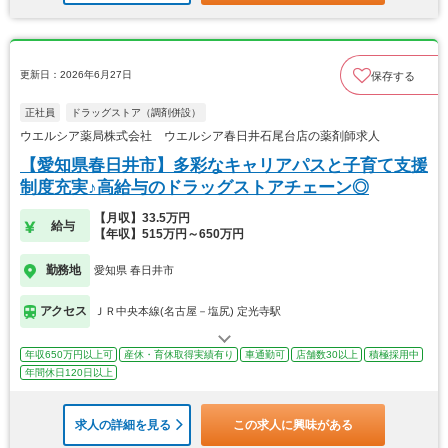
更新日：2026年6月27日
保存する
正社員
ドラッグストア（調剤併設）
ウエルシア薬局株式会社 ウエルシア春日井石尾台店の薬剤師求人
【愛知県春日井市】多彩なキャリアパスと子育て支援
制度充実♪高給与のドラッグストアチェーン◎
【月収】33.5万円
給与
【年収】515万円～650万円
勤務地
愛知県 春日井市
アクセス
ＪＲ中央本線(名古屋－塩尻) 定光寺駅
年収650万円以上可
産休・育休取得実績有り
車通勤可
店舗数30以上
積極採用中
年間休日120日以上
求人の詳細を見る
この求人に興味がある