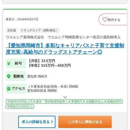
更新日：2026年6月27日
保存する
正社員
ドラッグストア（調剤併設）
ウエルシア薬局株式会社 ウエルシア岡崎医療センター前店の薬剤師求人
【愛知県岡崎市】多彩なキャリアパスと子育て支援制
度充実♪高給与のドラッグストアチェーン◎
【月収】33.5万円
給与
【年収】515万円～650万円
勤務地
愛知県 岡崎市
ＪＲ東海道本線(熱海－米原) 岡崎駅
アクセス
愛知環状鉄道 岡崎駅
年収650万円以上可
産休・育休取得実績有り
車通勤可
店舗数30以上
積極採用中
年間休日120日以上
求人の詳細を見る
この求人に興味がある