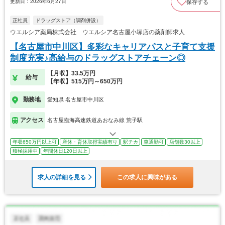
更新日：2026年6月27日
保存する
正社員
ドラッグストア（調剤併設）
ウエルシア薬局株式会社 ウエルシア名古屋小塚店の薬剤師求人
【名古屋市中川区】多彩なキャリアパスと子育て支援
制度充実♪高給与のドラッグストアチェーン◎
【月収】33.5万円
給与
【年収】515万円～650万円
勤務地
愛知県 名古屋市中川区
アクセス
名古屋臨海高速鉄道あおなみ線 荒子駅
年収650万円以上可
産休・育休取得実績有り
駅チカ
車通勤可
店舗数30以上
積極採用中
年間休日120日以上
求人の詳細を見る
この求人に興味がある