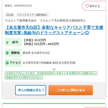
更新日：2026年6月27日
保存する
正社員
ドラッグストア（調剤併設）
ウエルシア薬局株式会社 ウエルシア天白植田店の薬剤師求人
【名古屋市天白区】多彩なキャリアパスと子育て支援
制度充実♪高給与のドラッグストアチェーン◎
【月収】33.5万円
給与
【年収】515万円～650万円
勤務地
愛知県 名古屋市天白区
アクセス
名古屋市営地下鉄鶴舞線 植田(名古屋市営)駅
年収650万円以上可
産休・育休取得実績有り
駅チカ
車通勤可
店舗数30以上
積極採用中
年間休日120日以上
求人の詳細を見る
この求人に興味がある