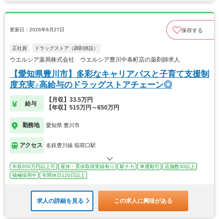
更新日：2026年6月27日
保存する
正社員
ドラッグストア（調剤併設）
ウエルシア薬局株式会社 ウエルシア豊川中条町店の薬剤師求人
【愛知県豊川市】多彩なキャリアパスと子育て支援制
度充実♪高給与のドラッグストアチェーン◎
【月収】33.5万円
給与
【年収】515万円～650万円
勤務地
愛知県 豊川市
アクセス
名鉄豊川線 稲荷口駅
年収650万円以上可
産休・育休取得実績有り
駅チカ
車通勤可
店舗数30以上
積極採用中
年間休日120日以上
求人の詳細を見る
この求人に興味がある