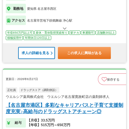
勤務地
愛知県 名古屋市西区
アクセス
名古屋市営地下鉄鶴舞線 浄心駅
年収650万円以上可
産休・育休取得実績有り
駅チカ
車通勤可
店舗数30以上
積極採用中
年間休日120日以上
求人の詳細を見る
この求人に興味がある
更新日：2026年6月27日
保存する
正社員
ドラッグストア（調剤併設）
ウエルシア薬局株式会社 ウエルシア名古屋寛政町店の薬剤師求人
【名古屋市港区】多彩なキャリアパスと子育て支援制
度充実♪高給与のドラッグストアチェーン◎
【月収】33.5万円
給与
【年収】515万円～650万円