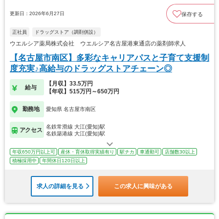
更新日：2026年6月27日
保存する
正社員
ドラッグストア（調剤併設）
ウエルシア薬局株式会社 ウエルシア名古屋港東通店の薬剤師求人
【名古屋市南区】多彩なキャリアパスと子育て支援制
度充実♪高給与のドラッグストアチェーン◎
【月収】33.5万円
給与
【年収】515万円～650万円
勤務地
愛知県 名古屋市南区
名鉄常滑線 大江(愛知)駅
アクセス
名鉄築港線 大江(愛知)駅
年収650万円以上可
産休・育休取得実績有り
駅チカ
車通勤可
店舗数30以上
積極採用中
年間休日120日以上
求人の詳細を見る
この求人に興味がある