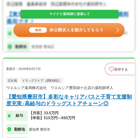
更新日：2026年6月27日
保存する
正社員
ドラッグストア（調剤併設）
ウエルシア薬局株式会社 ウエルシア豊田緑ケ丘店の薬剤師求人
【愛知県豊田市】多彩なキャリアパスと子育て支援制
度充実♪高給与のドラッグストアチェーン◎
【月収】33.5万円
給与
【年収】515万円～650万円
勤務地
愛知県 豊田市