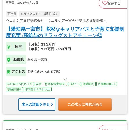
更新日：2026年6月27日
保存する
正社員
ドラッグストア（調剤併設）
ウエルシア薬局株式会社 ウエルシア一宮今伊勢店の薬剤師求人
【愛知県一宮市】多彩なキャリアパスと子育て支援制
度充実♪高給与のドラッグストアチェーン◎
【月収】33.5万円
給与
【年収】515万円～650万円
勤務地
愛知県 一宮市
アクセス
名鉄名古屋本線 石刀駅
年収650万円以上可
産休・育休取得実績有り
駅チカ
車通勤可
店舗数30以上
積極採用中
年間休日120日以上
求人の詳細を見る
この求人に興味がある