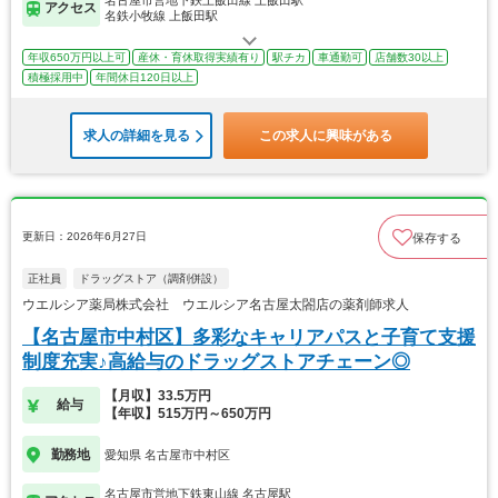
名古屋市営地下鉄上飯田線 上飯田駅
アクセス
名鉄小牧線 上飯田駅
年収650万円以上可
産休・育休取得実績有り
駅チカ
車通勤可
店舗数30以上
積極採用中
年間休日120日以上
求人の詳細を見る
この求人に興味がある
更新日：2026年6月27日
保存する
正社員
ドラッグストア（調剤併設）
ウエルシア薬局株式会社 ウエルシア名古屋太閤店の薬剤師求人
【名古屋市中村区】多彩なキャリアパスと子育て支援
制度充実♪高給与のドラッグストアチェーン◎
【月収】33.5万円
給与
【年収】515万円～650万円
勤務地
愛知県 名古屋市中村区
名古屋市営地下鉄東山線 名古屋駅