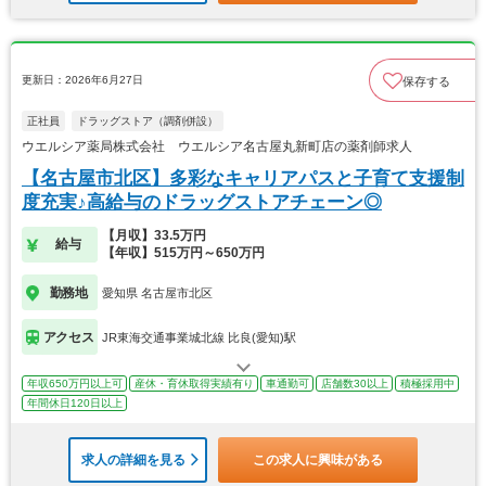
更新日：2026年6月27日
保存する
正社員
ドラッグストア（調剤併設）
ウエルシア薬局株式会社 ウエルシア名古屋丸新町店の薬剤師求人
【名古屋市北区】多彩なキャリアパスと子育て支援制
度充実♪高給与のドラッグストアチェーン◎
【月収】33.5万円
給与
【年収】515万円～650万円
勤務地
愛知県 名古屋市北区
アクセス
JR東海交通事業城北線 比良(愛知)駅
年収650万円以上可
産休・育休取得実績有り
車通勤可
店舗数30以上
積極採用中
年間休日120日以上
求人の詳細を見る
この求人に興味がある