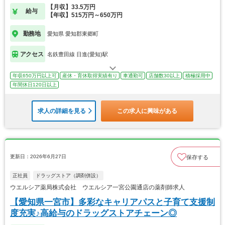
【月収】33.5万円
給与
【年収】515万円～650万円
勤務地
愛知県 愛知郡東郷町
アクセス
名鉄豊田線 日進(愛知)駅
年収650万円以上可
産休・育休取得実績有り
車通勤可
店舗数30以上
積極採用中
年間休日120日以上
求人の詳細を見る
この求人に興味がある
更新日：2026年6月27日
保存する
正社員
ドラッグストア（調剤併設）
ウエルシア薬局株式会社 ウエルシア一宮公園通店の薬剤師求人
【愛知県一宮市】多彩なキャリアパスと子育て支援制
度充実♪高給与のドラッグストアチェーン◎