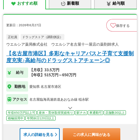
おすすめ順
新着順
給与順
更新日：2026年6月27日
保存する
正社員
ドラッグストア（調剤併設）
ウエルシア薬局株式会社 ウエルシア名古屋十一屋店の薬剤師求人
【名古屋市港区】多彩なキャリアパスと子育て支援制
度充実♪高給与のドラッグストアチェーン◎
【月収】33.5万円
給与
【年収】515万円～650万円
勤務地
愛知県 名古屋市港区
アクセス
名古屋臨海高速鉄道あおなみ線 稲永駅
年収650万円以上可
産休・育休取得実績有り
駅チカ
車通勤可
店舗数30以上
積極採用中
年間休日120日以上
求人の詳細を見る
この求人に興味がある