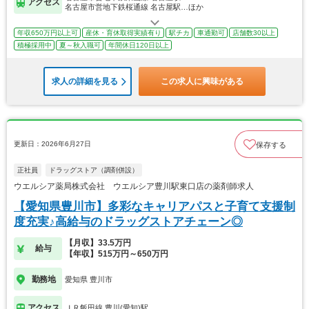
アクセス
名古屋市営地下鉄桜通線 名古屋駅…ほか
年収650万円以上可
産休・育休取得実績有り
駅チカ
車通勤可
店舗数30以上
積極採用中
夏～秋入職可
年間休日120日以上
求人の詳細を見る
この求人に興味がある
更新日：2026年6月27日
保存する
正社員
ドラッグストア（調剤併設）
ウエルシア薬局株式会社 ウエルシア豊川駅東口店の薬剤師求人
【愛知県豊川市】多彩なキャリアパスと子育て支援制
度充実♪高給与のドラッグストアチェーン◎
【月収】33.5万円
給与
【年収】515万円～650万円
勤務地
愛知県 豊川市
アクセス
ＪＲ飯田線 豊川(愛知)駅