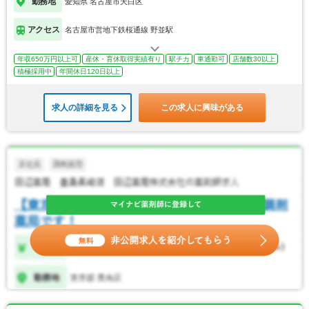
勤務地
愛知県 名古屋市天白区
アクセス
名古屋市営地下鉄桜通線 野並駅
年収650万円以上可
産休・育休取得実績有り
駅チカ
車通勤可
店舗数30以上
積極採用中
年間休日120日以上
求人の詳細を見る
この求人に興味がある