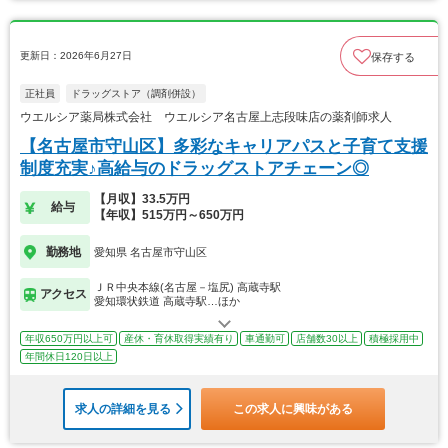
更新日：2026年6月27日
保存する
正社員
ドラッグストア（調剤併設）
ウエルシア薬局株式会社 ウエルシア名古屋上志段味店の薬剤師求人
【名古屋市守山区】多彩なキャリアパスと子育て支援
制度充実♪高給与のドラッグストアチェーン◎
【月収】33.5万円
給与
【年収】515万円～650万円
勤務地
愛知県 名古屋市守山区
ＪＲ中央本線(名古屋－塩尻) 高蔵寺駅
アクセス
愛知環状鉄道 高蔵寺駅…ほか
年収650万円以上可
産休・育休取得実績有り
車通勤可
店舗数30以上
積極採用中
年間休日120日以上
求人の詳細を見る
この求人に興味がある