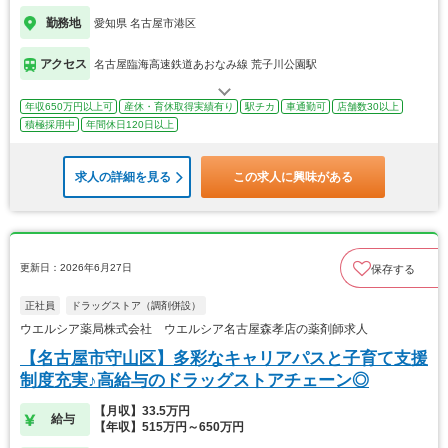
勤務地
愛知県 名古屋市港区
アクセス
名古屋臨海高速鉄道あおなみ線 荒子川公園駅
年収650万円以上可
産休・育休取得実績有り
駅チカ
車通勤可
店舗数30以上
積極採用中
年間休日120日以上
求人の詳細を見る
この求人に興味がある
更新日：2026年6月27日
保存する
正社員
ドラッグストア（調剤併設）
ウエルシア薬局株式会社 ウエルシア名古屋森孝店の薬剤師求人
【名古屋市守山区】多彩なキャリアパスと子育て支援
制度充実♪高給与のドラッグストアチェーン◎
【月収】33.5万円
給与
【年収】515万円～650万円