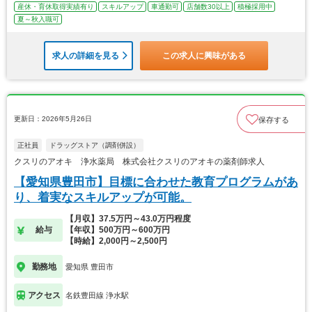
産休・育休取得実績有り
スキルアップ
車通勤可
店舗数30以上
積極採用中
夏～秋入職可
求人の詳細を見る
この求人に興味がある
更新日：2026年5月26日
保存する
正社員
ドラッグストア（調剤併設）
クスリのアオキ 浄水薬局 株式会社クスリのアオキの薬剤師求人
【愛知県豊田市】目標に合わせた教育プログラムがあ
り、着実なスキルアップが可能。
【月収】37.5万円～43.0万円程度
給与
【年収】500万円～600万円
【時給】2,000円～2,500円
勤務地
愛知県 豊田市
アクセス
名鉄豊田線 浄水駅