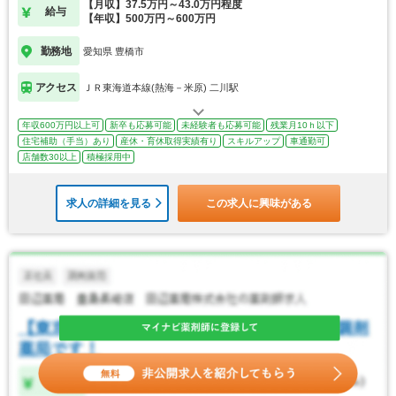
【月収】37.5万円～43.0万円程度
給与
【年収】500万円～600万円
勤務地
愛知県 豊橋市
アクセス
ＪＲ東海道本線(熱海－米原) 二川駅
年収600万円以上可
新卒も応募可能
未経験者も応募可能
残業月10ｈ以下
住宅補助（手当）あり
産休・育休取得実績有り
スキルアップ
車通勤可
店舗数30以上
積極採用中
求人の詳細を見る
この求人に興味がある