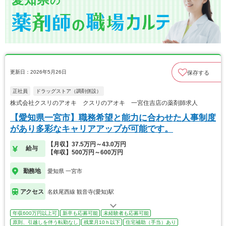
の
更新日：2026年5月26日
保存する
正社員
ドラッグストア（調剤併設）
株式会社クスリのアオキ クスリのアオキ 一宮住吉店の薬剤師求人
【愛知県一宮市】職務希望と能力に合わせた人事制度
があり多彩なキャリアアップが可能です。
【月収】37.5万円～43.0万円
給与
【年収】500万円～600万円
勤務地
愛知県 一宮市
アクセス
名鉄尾西線 観音寺(愛知)駅
年収600万円以上可
新卒も応募可能
未経験者も応募可能
原則、引越しを伴う転勤なし
残業月10ｈ以下
住宅補助（手当）あり