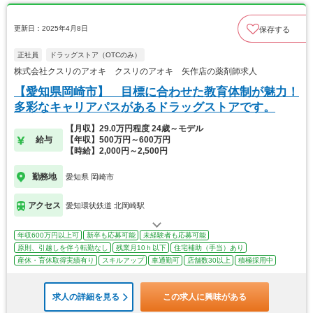
更新日：2025年4月8日
保存する
正社員
ドラッグストア（OTCのみ）
株式会社クスリのアオキ クスリのアオキ 矢作店の薬剤師求人
【愛知県岡崎市】 目標に合わせた教育体制が魅力！
多彩なキャリアパスがあるドラッグストアです。
【月収】29.0万円程度 24歳～モデル
給与
【年収】500万円～600万円
【時給】2,000円～2,500円
勤務地
愛知県 岡崎市
アクセス
愛知環状鉄道 北岡崎駅
年収600万円以上可
新卒も応募可能
未経験者も応募可能
原則、引越しを伴う転勤なし
残業月10ｈ以下
住宅補助（手当）あり
産休・育休取得実績有り
スキルアップ
車通勤可
店舗数30以上
積極採用中
求人の詳細を見る
この求人に興味がある