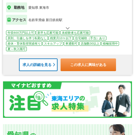
勤務地
愛知県 東海市
アクセス
名鉄常滑線 新日鉄前駅
年収600万円以上可
新卒も応募可能
未経験者も応募可能
原則、引越しを伴う転勤なし
残業月10ｈ以下
住宅補助（手当）あり
産休・育休取得実績有り
スキルアップ
車通勤可
店舗数30以上
積極採用中
夏～秋入職可
求人の詳細を見る
この求人に興味がある
愛知県