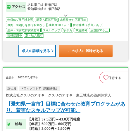
名鉄瀬戸線 新瀬戸駅
アクセス
愛知環状鉄道 瀬戸市駅
年収600万円以上可
新卒も応募可能
未経験者も応募可能
原則、引越しを伴う転勤なし
残業月10ｈ以下
住宅補助（手当）あり
産休・育休取得実績有り
スキルアップ
駅チカ
車通勤可
店舗数30以上
積極採用中
夏～秋入職可
求人の詳細を見る
この求人に興味がある
更新日：2026年5月26日
保存する
正社員
ドラッグストア（調剤併設）
株式会社クスリのアオキ クスリのアオキ 東五城店の薬剤師求人
【愛知県一宮市】目標に合わせた教育プログラムがあ
り、着実なスキルアップが可能。
【月収】37.5万円～43.0万円程度
給与
【年収】500万円～600万円
【時給】2,000円～2,500円