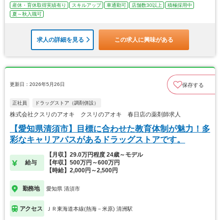
産休・育休取得実績有り
スキルアップ
車通勤可
店舗数30以上
積極採用中
夏～秋入職可
求人の詳細を見る
この求人に興味がある
更新日：2026年5月26日
保存する
正社員
ドラッグストア（調剤併設）
株式会社クスリのアオキ クスリのアオキ 春日店の薬剤師求人
【愛知県清須市】目標に合わせた教育体制が魅力！多
彩なキャリアパスがあるドラッグストアです。
【月収】29.0万円程度 24歳～モデル
給与
【年収】500万円～600万円
【時給】2,000円～2,500円
勤務地
愛知県 清須市
アクセス
ＪＲ東海道本線(熱海－米原) 清洲駅