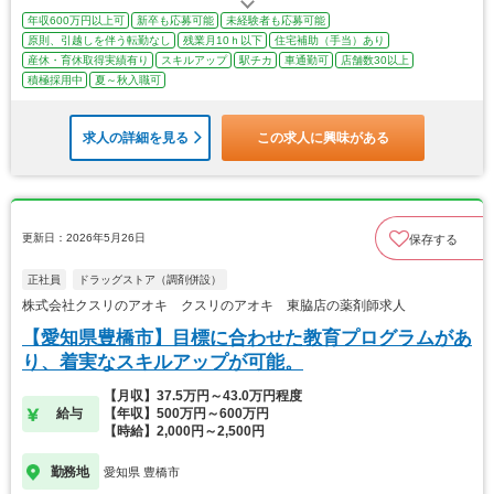
年収600万円以上可
新卒も応募可能
未経験者も応募可能
原則、引越しを伴う転勤なし
残業月10ｈ以下
住宅補助（手当）あり
産休・育休取得実績有り
スキルアップ
駅チカ
車通勤可
店舗数30以上
積極採用中
夏～秋入職可
求人の詳細を見る
この求人に興味がある
更新日：2026年5月26日
保存する
正社員
ドラッグストア（調剤併設）
株式会社クスリのアオキ クスリのアオキ 東脇店の薬剤師求人
【愛知県豊橋市】目標に合わせた教育プログラムがあ
り、着実なスキルアップが可能。
【月収】37.5万円～43.0万円程度
給与
【年収】500万円～600万円
【時給】2,000円～2,500円
勤務地
愛知県 豊橋市