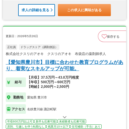
求人の詳細を見る
この求人に興味がある
更新日：2026年5月26日
保存する
正社員
ドラッグストア（調剤併設）
株式会社クスリのアオキ クスリのアオキ 布袋店の薬剤師求人
【愛知県豊川市】目標に合わせた教育プログラムがあ
り、着実なスキルアップが可能。
【月収】37.5万円～43.0万円程度
給与
【年収】500万円～600万円
【時給】2,000円～2,500円
勤務地
愛知県 豊川市
アクセス
名鉄豊川線 諏訪町駅
年収600万円以上可
新卒も応募可能
未経験者も応募可能
原則、引越しを伴う転勤なし
残業月10ｈ以下
住宅補助（手当）あり