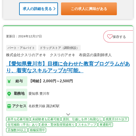
求人の詳細を見る
この求人に興味がある
更新日：2024年12月17日
保存する
パート・アルバイト
ドラッグストア（調剤併設）
株式会社クスリのアオキ クスリのアオキ 布袋店の薬剤師求人
【愛知県豊川市】目標に合わせた教育プログラムがあ
り、着実なスキルアップが可能。
給与
【時給】2,000円～2,500円
勤務地
愛知県 豊川市
アクセス
名鉄豊川線 諏訪町駅
新卒も応募可能
未経験者も応募可能
原則、引越しを伴う転勤なし
残業月10ｈ以下
住宅補助（手当）あり
産休・育休取得実績有り
スキルアップ
車通勤可
店舗数30以上
積極採用中