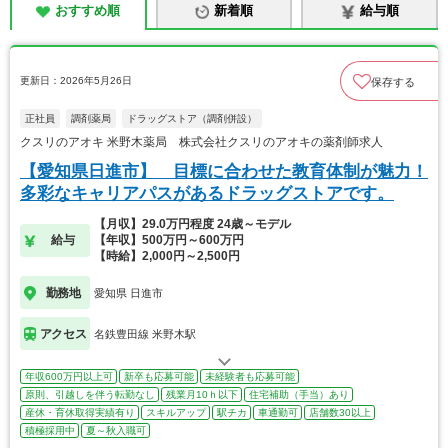
おすすめ順
新着順
給与順
更新日：2026年5月26日
保存する
正社員
調剤薬局
ドラッグストア（調剤併設）
クスリのアオキ 米野木薬局 株式会社クスリのアオキの薬剤師求人
【愛知県日進市】 目標に合わせた教育体制が魅力！
多彩なキャリアパスがあるドラッグストアです。
【月収】29.0万円程度 24歳～モデル
給与
【年収】500万円～600万円
【時給】2,000円～2,500円
勤務地
愛知県 日進市
アクセス
名鉄豊田線 米野木駅
年収600万円以上可
新卒も応募可能
未経験者も応募可能
原則、引越しを伴う転勤なし
残業月10ｈ以下
住宅補助（手当）あり
産休・育休取得実績有り
スキルアップ
駅チカ
車通勤可
店舗数30以上
積極採用中
夏～秋入職可