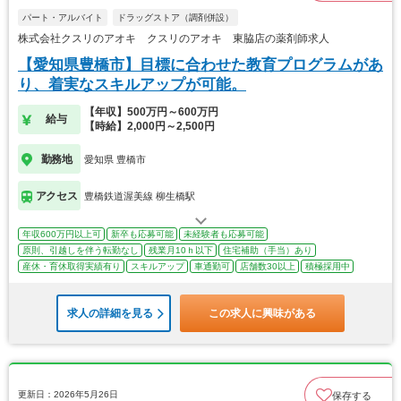
パート・アルバイト
ドラッグストア（調剤併設）
株式会社クスリのアオキ クスリのアオキ 東脇店の薬剤師求人
【愛知県豊橋市】目標に合わせた教育プログラムがあ
り、着実なスキルアップが可能。
【年収】500万円～600万円
給与
【時給】2,000円～2,500円
勤務地
愛知県 豊橋市
アクセス
豊橋鉄道渥美線 柳生橋駅
年収600万円以上可
新卒も応募可能
未経験者も応募可能
原則、引越しを伴う転勤なし
残業月10ｈ以下
住宅補助（手当）あり
産休・育休取得実績有り
スキルアップ
車通勤可
店舗数30以上
積極採用中
求人の詳細を見る
この求人に興味がある
更新日：2026年5月26日
保存する