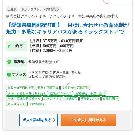
正社員
ドラッグストア（調剤併設）
株式会社クスリのアオキ クスリのアオキ 蟹江中央店の薬剤師求人
【愛知県海部郡蟹江町】 目標に合わせた教育体制が
魅力！多彩なキャリアパスがあるドラッグストアで
す。
【月収】37.5万円～43.0万円程度
給与
【年収】500万円～600万円
【時給】2,000円～2,500円
勤務地
愛知県 海部郡蟹江町
ＪＲ関西本線(名古屋－亀山) 蟹江駅
アクセス
近鉄名古屋線 近鉄蟹江駅
年収600万円以上可
新卒も応募可能
未経験者も応募可能
原則、引越しを伴う転勤なし
残業月10ｈ以下
住宅補助（手当）あり
産休・育休取得実績有り
スキルアップ
車通勤可
店舗数30以上
積極採用中
夏～秋入職可
管理職候補
求人の詳細を見る
この求人に興味がある