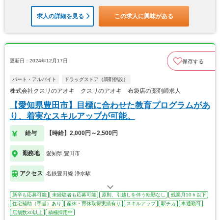
求人の詳細を見る
この求人に興味がある
更新日：2024年12月17日
保存する
パート・アルバイト
ドラッグストア（調剤併設）
株式会社クスリのアオキ クスリのアオキ 布袋店の薬剤師求人
【愛知県豊田市】目標に合わせた教育プログラムがあ
り、着実なスキルアップが可能。
給与
【時給】2,000円～2,500円
勤務地
愛知県 豊田市
アクセス
名鉄豊田線 浄水駅
新卒も応募可能
未経験者も応募可能
原則、引越しを伴う転勤なし
残業月10ｈ以下
住宅補助（手当）あり
産休・育休取得実績有り
スキルアップ
駅チカ
車通勤可
店舗数30以上
積極採用中