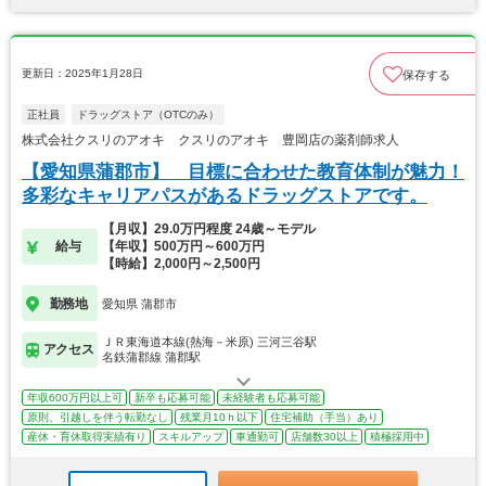
更新日：2025年1月28日
保存する
正社員
ドラッグストア（OTCのみ）
株式会社クスリのアオキ クスリのアオキ 豊岡店の薬剤師求人
【愛知県蒲郡市】 目標に合わせた教育体制が魅力！
多彩なキャリアパスがあるドラッグストアです。
【月収】29.0万円程度 24歳～モデル
給与
【年収】500万円～600万円
【時給】2,000円～2,500円
勤務地
愛知県 蒲郡市
ＪＲ東海道本線(熱海－米原) 三河三谷駅
アクセス
名鉄蒲郡線 蒲郡駅
年収600万円以上可
新卒も応募可能
未経験者も応募可能
原則、引越しを伴う転勤なし
残業月10ｈ以下
住宅補助（手当）あり
産休・育休取得実績有り
スキルアップ
車通勤可
店舗数30以上
積極採用中