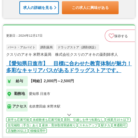
求人の詳細を見る
この求人に興味がある
更新日：2024年12月17日
保存する
パート・アルバイト
調剤薬局
ドラッグストア（調剤併設）
クスリのアオキ 米野木薬局 株式会社クスリのアオキの薬剤師求人
【愛知県日進市】 目標に合わせた教育体制が魅力！
多彩なキャリアパスがあるドラッグストアです。
給与
【時給】2,000円～2,500円
勤務地
愛知県 日進市
アクセス
名鉄豊田線 米野木駅
新卒も応募可能
未経験者も応募可能
原則、引越しを伴う転勤なし
残業月10ｈ以下
住宅補助（手当）あり
産休・育休取得実績有り
スキルアップ
駅チカ
車通勤可
店舗数30以上
積極採用中