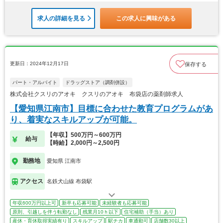
求人の詳細を見る
この求人に興味がある
更新日：2024年12月17日
保存する
パート・アルバイト
ドラッグストア（調剤併設）
株式会社クスリのアオキ クスリのアオキ 布袋店の薬剤師求人
【愛知県江南市】目標に合わせた教育プログラムがあ
り、着実なスキルアップが可能。
【年収】500万円～600万円
給与
【時給】2,000円～2,500円
勤務地
愛知県 江南市
アクセス
名鉄犬山線 布袋駅
年収600万円以上可
新卒も応募可能
未経験者も応募可能
原則、引越しを伴う転勤なし
残業月10ｈ以下
住宅補助（手当）あり
産休・育休取得実績有り
スキルアップ
駅チカ
車通勤可
店舗数30以上