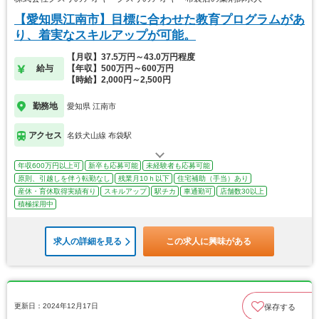
【愛知県江南市】目標に合わせた教育プログラムがあ
り、着実なスキルアップが可能。
【月収】37.5万円～43.0万円程度
給与
【年収】500万円～600万円
【時給】2,000円～2,500円
勤務地
愛知県 江南市
アクセス
名鉄犬山線 布袋駅
年収600万円以上可
新卒も応募可能
未経験者も応募可能
原則、引越しを伴う転勤なし
残業月10ｈ以下
住宅補助（手当）あり
産休・育休取得実績有り
スキルアップ
駅チカ
車通勤可
店舗数30以上
積極採用中
求人の詳細を見る
この求人に興味がある
更新日：2024年12月17日
保存する