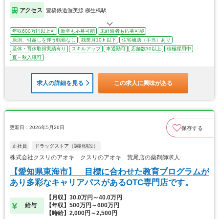
アクセス
豊橋鉄道渥美線 柳生橋駅
年収600万円以上可
新卒も応募可能
未経験者も応募可能
原則、引越しを伴う転勤なし
残業月10ｈ以下
住宅補助（手当）あり
産休・育休取得実績有り
スキルアップ
車通勤可
店舗数30以上
積極採用中
夏～秋入職可
求人の詳細を見る
この求人に興味がある
更新日：2026年5月26日
保存する
正社員
ドラッグストア（調剤併設）
株式会社クスリのアオキ クスリのアオキ 荒尾店の薬剤師求人
【愛知県東海市】 目標に合わせた教育プログラムが
あり多彩なキャリアパスがあるOTC専門店です。
【月収】30.0万円～40.0万円
給与
【年収】500万円～600万円
【時給】2,000円～2,500円