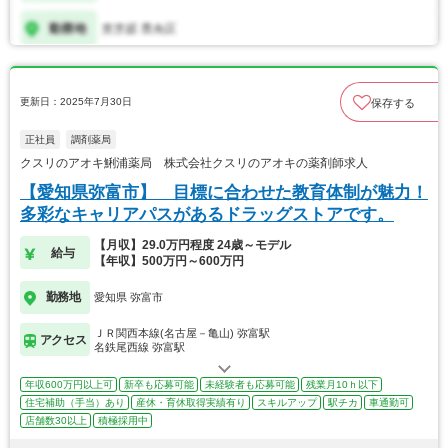
更新日：2025年7月30日
保存する
正社員
調剤薬局
クスリのアオキ鯏浦薬局 株式会社クスリのアオキの薬剤師求人
【愛知県弥富市】 目標に合わせた教育体制が魅力！
多彩なキャリアパスがあるドラッグストアです。
【月収】29.0万円程度 24歳～モデル
給与
【年収】500万円～600万円
勤務地
愛知県 弥富市
ＪＲ関西本線(名古屋－亀山) 弥富駅
アクセス
名鉄尾西線 弥富駅
年収600万円以上可
新卒も応募可能
未経験者も応募可能
残業月10ｈ以下
住宅補助（手当）あり
産休・育休取得実績有り
スキルアップ
駅チカ
車通勤可
店舗数30以上
積極採用中