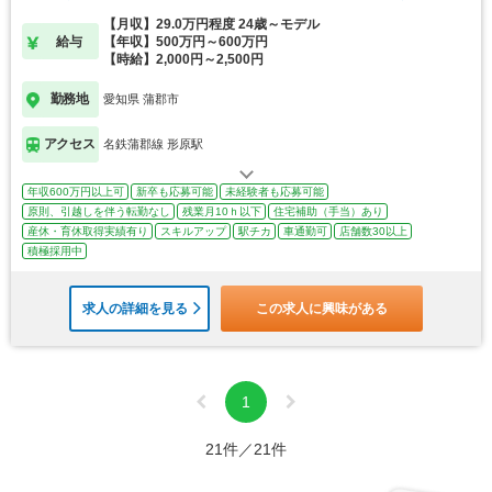
【月収】29.0万円程度 24歳～モデル
給与
【年収】500万円～600万円
【時給】2,000円～2,500円
勤務地
愛知県 蒲郡市
アクセス
名鉄蒲郡線 形原駅
年収600万円以上可
新卒も応募可能
未経験者も応募可能
原則、引越しを伴う転勤なし
残業月10ｈ以下
住宅補助（手当）あり
産休・育休取得実績有り
スキルアップ
駅チカ
車通勤可
店舗数30以上
積極採用中
求人の詳細を見る
この求人に興味がある
1
21件／21件