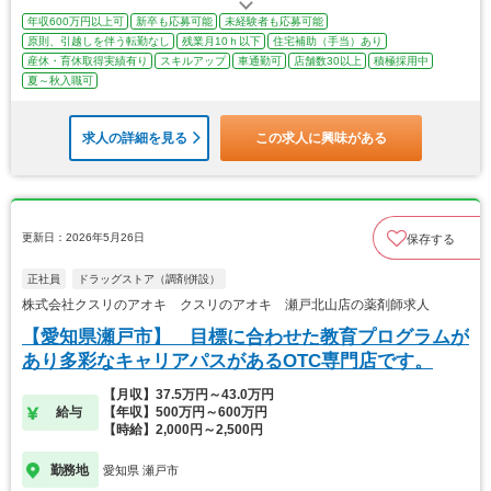
年収600万円以上可
新卒も応募可能
未経験者も応募可能
原則、引越しを伴う転勤なし
残業月10ｈ以下
住宅補助（手当）あり
産休・育休取得実績有り
スキルアップ
車通勤可
店舗数30以上
積極採用中
夏～秋入職可
求人の詳細を見る
この求人に興味がある
更新日：2026年5月26日
保存する
正社員
ドラッグストア（調剤併設）
株式会社クスリのアオキ クスリのアオキ 瀬戸北山店の薬剤師求人
【愛知県瀬戸市】 目標に合わせた教育プログラムが
あり多彩なキャリアパスがあるOTC専門店です。
【月収】37.5万円～43.0万円
給与
【年収】500万円～600万円
【時給】2,000円～2,500円
勤務地
愛知県 瀬戸市