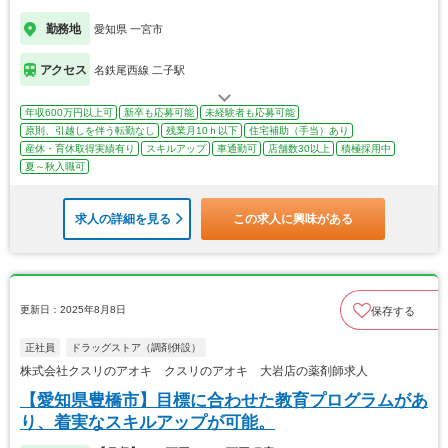
勤務地
愛知県 一宮市
アクセス
名鉄尾西線 二子駅
年収600万円以上可
新卒も応募可能
未経験者も応募可能
原則、引越しを伴う転勤なし
残業月10ｈ以下
住宅補助（手当）あり
産休・育休取得実績有り
スキルアップ
車通勤可
店舗数30以上
積極採用中
夏～秋入職可
求人の詳細を見る
この求人に興味がある
更新日：2025年8月8日
保存する
正社員
ドラッグストア（調剤併設）
株式会社クスリのアオキ クスリのアオキ 大岩店の薬剤師求人
【愛知県豊橋市】目標に合わせた教育プログラムがあ
り、着実なスキルアップが可能。