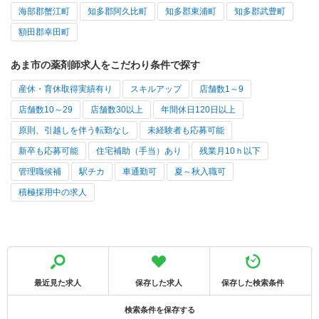
海部郡蟹江町
知多郡阿久比町
知多郡東浦町
知多郡武豊町
額田郡幸田町
あま市の薬剤師求人をこだわり条件で探す
産休・育休取得実績有り
スキルアップ
店舗数1～9
店舗数10～29
店舗数30以上
年間休日120日以上
原則、引越しを伴う転勤なし
未経験者も応募可能
新卒も応募可能
住宅補助（手当）あり
残業月10ｈ以下
管理職候補
駅チカ
車通勤可
夏～秋入職可
積極採用中の求人
最近見た求人
保存した求人
保存した検索条件
検索条件を保存する