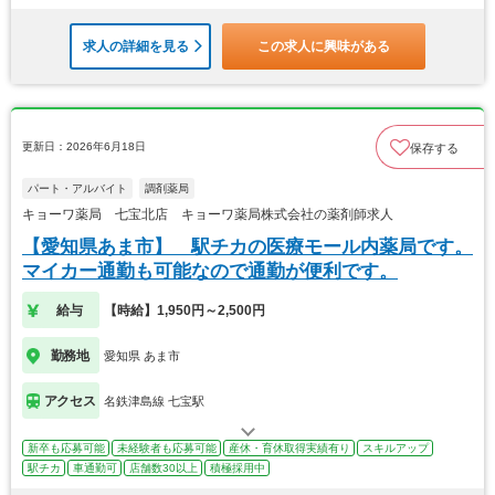
求人の詳細を見る
この求人に興味がある
更新日：2026年6月18日
保存する
パート・アルバイト
調剤薬局
キョーワ薬局 七宝北店 キョーワ薬局株式会社の薬剤師求人
【愛知県あま市】 駅チカの医療モール内薬局です。
マイカー通勤も可能なので通勤が便利です。
給与
【時給】1,950円～2,500円
勤務地
愛知県 あま市
アクセス
名鉄津島線 七宝駅
新卒も応募可能
未経験者も応募可能
産休・育休取得実績有り
スキルアップ
駅チカ
車通勤可
店舗数30以上
積極採用中