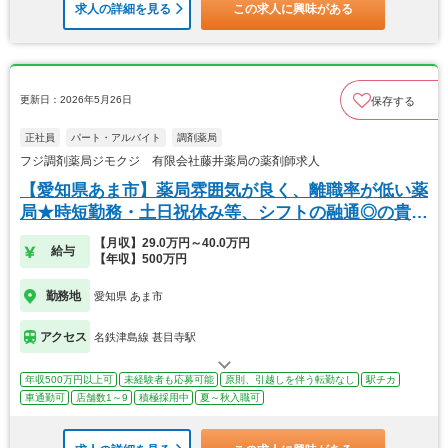
求人の詳細を見る
この求人に興味がある
更新日：2026年5月26日
保存する
正社員
パート・アルバイト
調剤薬局
フジ調剤薬局ジモクジ 有限会社藤井薬局の薬剤師求人
【愛知県あま市】薬局雰囲気が良く、離職率が低い薬
局★時短勤務・土日祝休み等、シフトの融通◎の貴重
求人
【月収】29.0万円～40.0万円
給与
【年収】500万円
勤務地
愛知県 あま市
アクセス
名鉄津島線 甚目寺駅
年収500万円以上可
未経験者も応募可能
原則、引越しを伴う転勤なし
駅チカ
車通勤可
店舗数1～9
積極採用中
夏～秋入職可