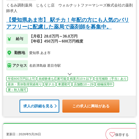
くるみ調剤薬局 じもくじ店 ウォルナットファーマシーズ株式会社の薬剤
師求人
【愛知県あま市】 駅チカ！年配の方にも人気のバリ
アフリーに配慮した薬局で薬剤師を募集中。
【月収】28.0万円～36.0万円
給与
【年収】450万円～600万円程度
勤務地
愛知県 あま市
アクセス
名鉄津島線 甚目寺駅
年収600万円以上可
未経験者も応募可能
残業月10ｈ以下
住宅補助（手当）あり
産休・育休取得実績有り
駅チカ
車通勤可
店舗数10～29
積極採用中
夏～秋入職可
求人の詳細を見る
この求人に興味がある
更新日：2026年5月26日
保存する