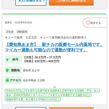
求人の詳細を見る
この求人に興味がある
更新日：2026年6月29日
保存する
正社員
調剤薬局
キョーワ薬局 七宝北店 キョーワ薬局株式会社の薬剤師求人
【愛知県あま市】 駅チカの医療モール内薬局です。
マイカー通勤も可能なので通勤が便利です。
【月収】26.0万円～37.5万円
給与
【年収】430万円～600万円
勤務地
愛知県 あま市
アクセス
名鉄津島線 七宝駅
年収600万円以上可
新卒も応募可能
未経験者も応募可能
住宅補助（手当）あり
産休・育休取得実績有り
スキルアップ
駅チカ
車通勤可
店舗数30以上
積極採用中
夏～秋入職可
年間休日120日以上