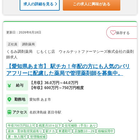
求人の詳細を見る
この求人に興味がある
更新日：2026年6月18日
保存する
正社員
調剤薬局
くるみ調剤薬局 じもくじ店 ウォルナットファーマシーズ株式会社の薬剤
師求人
【愛知県あま市】 駅チカ！年配の方にも人気のバリ
アフリーに配慮した薬局で管理薬剤師を募集中。
【月収】36.0万円～44.0万円
給与
【年収】600万円～750万円程度
勤務地
愛知県 あま市
アクセス
名鉄津島線 甚目寺駅
年収700万円以上可
残業月10ｈ以下
住宅補助（手当）あり
産休・育休取得実績有り
駅チカ
車通勤可
店舗数10～29
積極採用中
夏～秋入職可
管理職候補