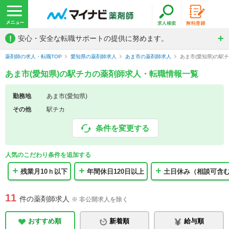
!
安心・安全な転職サポートの提供に努めます。
薬剤師の求人・転職TOP
愛知県の薬剤師求人
あま市の薬剤師求人
あま市(愛知県)の駅
あま市(愛知県)の駅チカの薬剤師求人・転職情報一覧
勤務地
あま市(愛知県)
その他
駅チカ
条件を変更する
人気のこだわり条件を追加する
残業月10ｈ以下
年間休日120日以上
土日休み（相談可含
11
件の薬剤師求人
※ 非公開求人を除く
おすすめ順
新着順
給与順