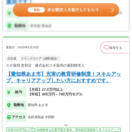
更新日：2026年6月18日
保存する
正社員
ドラッグストア（調剤併設）
スギ薬局 美和店 株式会社スギ薬局の薬剤師求人
【愛知県あま市】充実の教育研修制度！スキルアッ
プ、キャリアアップしたい方におすすめです。
【月収】27.0万円以上
給与
【年収】400万円～740万円モデル
勤務地
愛知県 あま市
アクセス
名鉄津島線 木田駅
年収700万円以上可
未経験者も応募可能
産休・育休取得実績有り
スキルアップ