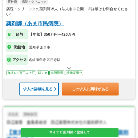
正社員
病院・クリニック
病院・クリニックの薬剤師求人（法人名非公開 ※詳細はお問合せくださ
い）
薬剤師（あま市民病院）
給与
【年収】350万円～420万円
勤務地
愛知県 あま市
アクセス
名鉄津島線 甚目寺駅
年収400万円以上可
駅チカ
車通勤可
積極採用中
求人の詳細を見る
この求人に興味がある