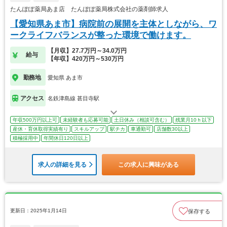
たんぽぽ薬局あま店 たんぽぽ薬局株式会社の薬剤師求人
【愛知県あま市】病院前の展開を主体としながら、ワ
ークライフバランスが整った環境で働けます。
【月収】27.7万円～34.0万円
給与
【年収】420万円～530万円
勤務地
愛知県 あま市
アクセス
名鉄津島線 甚目寺駅
年収500万円以上可
未経験者も応募可能
土日休み（相談可含む）
残業月10ｈ以下
産休・育休取得実績有り
スキルアップ
駅チカ
車通勤可
店舗数30以上
積極採用中
年間休日120日以上
求人の詳細を見る
この求人に興味がある
更新日：2025年1月14日
保存する