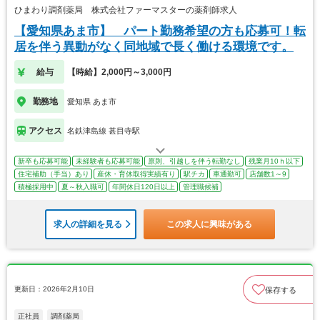
ひまわり調剤薬局 株式会社ファーマスターの薬剤師求人
【愛知県あま市】 パート勤務希望の方も応募可！転
居を伴う異動がなく同地域で長く働ける環境です。
給与
【時給】2,000円～3,000円
勤務地
愛知県 あま市
アクセス
名鉄津島線 甚目寺駅
新卒も応募可能
未経験者も応募可能
原則、引越しを伴う転勤なし
残業月10ｈ以下
住宅補助（手当）あり
産休・育休取得実績有り
駅チカ
車通勤可
店舗数1～9
積極採用中
夏～秋入職可
年間休日120日以上
管理職候補
求人の詳細を見る
この求人に興味がある
更新日：2026年2月10日
保存する
正社員
調剤薬局