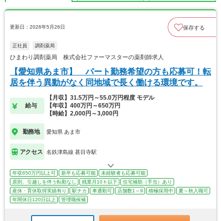
更新日：2026年5月26日
保存する
正社員
調剤薬局
ひまわり調剤薬局 株式会社ファーマスターの薬剤師求人
【愛知県あま市】 パート勤務希望の方も応募可！転
居を伴う異動がなく同地域で長く働ける環境です。
【月収】31.5万円～55.0万円程度 モデル
給与
【年収】400万円～650万円
【時給】2,000円～3,000円
勤務地
愛知県 あま市
アクセス
名鉄津島線 甚目寺駅
年収650万円以上可
新卒も応募可能
未経験者も応募可能
原則、引越しを伴う転勤なし
残業月10ｈ以下
住宅補助（手当）あり
産休・育休取得実績有り
駅チカ
車通勤可
店舗数1～9
積極採用中
夏～秋入職可
年間休日120日以上
管理職候補