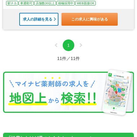
駅チカ
車通勤可
店舗数30以上
積極採用中
WEB面接OK
求人の詳細を見る
この求人に興味がある
1
11件／11件