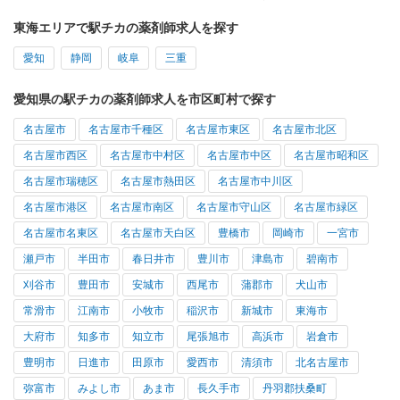
東海エリアで駅チカの薬剤師求人を探す
愛知
静岡
岐阜
三重
愛知県の駅チカの薬剤師求人を市区町村で探す
名古屋市
名古屋市千種区
名古屋市東区
名古屋市北区
名古屋市西区
名古屋市中村区
名古屋市中区
名古屋市昭和区
名古屋市瑞穂区
名古屋市熱田区
名古屋市中川区
名古屋市港区
名古屋市南区
名古屋市守山区
名古屋市緑区
名古屋市名東区
名古屋市天白区
豊橋市
岡崎市
一宮市
瀬戸市
半田市
春日井市
豊川市
津島市
碧南市
刈谷市
豊田市
安城市
西尾市
蒲郡市
犬山市
常滑市
江南市
小牧市
稲沢市
新城市
東海市
大府市
知多市
知立市
尾張旭市
高浜市
岩倉市
豊明市
日進市
田原市
愛西市
清須市
北名古屋市
弥富市
みよし市
あま市
長久手市
丹羽郡扶桑町